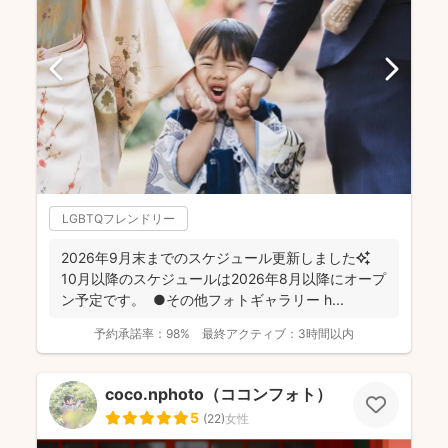
LGBTQフレンドリー
2026年9月末までのスケジュール更新しました✨
10月以降のスケジュールは2026年8月以降にオープ
ン予定です。 ●その他フォトギャラリー h...
予約承諾率：
98%
最終アクティブ：
3時間以内
coco.nphoto（ココンフォト）
5
(
22
)
女性