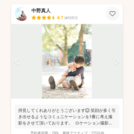
中野真人
4.7
(
41
)
男性
拝見してくれありがとうございます😊 笑顔が多く引
き出せるようなコミュニケーションを1番に考え撮
影をさせて頂いております。 ロケーション撮影も
得意と...
予約承諾率：
79%
最終アクティブ：
7日以内