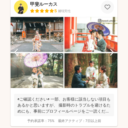
甲斐ルーカス
5
(
61
)
男性
◉ご確認ください◉ 一部、お客様に該当しない項目も
あるかと思いますが、 撮影時のトラブルを避けるた
めにも、事前にプロフィールページをご一読くださ
います...
予約承諾率：
75%
最終アクティブ：
7日以上前