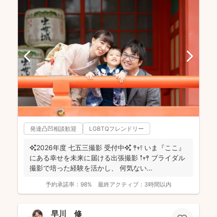
発達凸凹相談歓迎
LGBTQフレンドリー
✨2026年度 七五三撮影 受付中✨ 𖤣𖥧𖥣 いま『ここ』
にある幸せを未来に届ける出張撮影 𖡡𖥧𖤣 ブライダル
撮影で培った経験を活かし、 何気ない...
予約承諾率：
98%
最終アクティブ：
3時間以内
早川 修