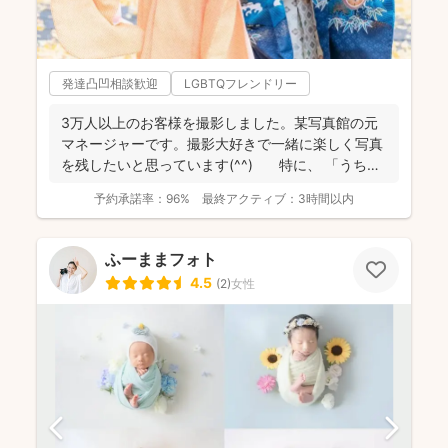
発達凸凹相談歓迎
LGBTQフレンドリー
3万人以上のお客様を撮影しました。某写真館の元
マネージャーです。撮影大好きで一緒に楽しく写真
を残したいと思っています(^^) 特に、 「うち
の...
予約承諾率：
96%
最終アクティブ：
3時間以内
ふーままフォト
4.5
(
2
)
女性