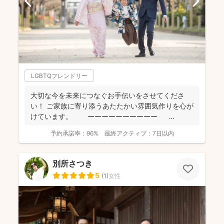
LGBTQフレンドリー
大切な今を未来につなぐお手伝いをさせてくださ
い！ ご家族に寄り添うあたたかい雰囲気作りを心が
けています。 ーーーーーーーーーー ...
予約承諾率：
96%
最終アクティブ：
7日以内
別所さつき
5
(
1
)
女性