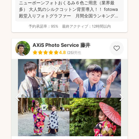
ニューボーンフォトおくるみ６色ご用意（業界最
多） 大人気のシルクコットン背景導入！！ fotowa
殿堂入りフォトグラファー 月間全国ランキング１
位獲得...
予約承諾率：
95%
最終アクティブ：
12時間以内
AXiS Photo Service 藤井
4.8
(
25
)
男性