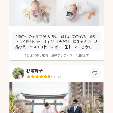
4歳の女の子ママが 大切な「はじめての記念」をや
さしく撮影いたします🩷 【今だけ！産前予約で、納
品枚数プラス１０枚プレゼント🎁】 ママと赤ちゃ
ん...
予約承諾率：
85%
最終アクティブ：
7日以上前
杉浦舞子
5
(
14
)
女性