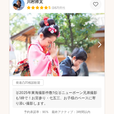
川村祥太
5
(
357
)
男性
発達凸凹相談歓迎
🥇2025年東海撮影件数1位🥇ニューボーン兄弟撮影
も1枠で！お宮参り・七五三、お子様のペースに寄
り添い撮影します。
予約承諾率：
90%
最終アクティブ：
3時間以内