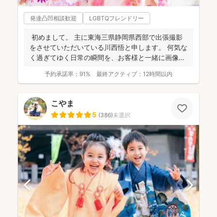
発達凸凹相談歓迎
LGBTQフレンドリー
初めまして。 主に東海三県静岡県西部で出張撮影
をさせていただいている川西悟と申します。 何気な
く過ぎてゆく日常の瞬間を、お客様と一緒に画像と
して残...
予約承諾率：
91%
最終アクティブ：
12時間以内
こやま
5
(
386
)
未選択