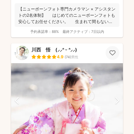
【ニューボーンフォト専門カメラマン × アシスタン
トの2名体制】 はじめてのニューボーンフォトも
安心してお任せください。 生まれて間もない...
予約承諾率：
88%
最終アクティブ：
7日以内
川西 悟 (⸝⸝ᐢ ᵕ ᐢ⸝⸝)
4.9
(
74
)
男性