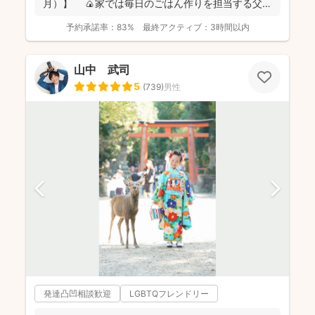
月）】 🍙家では毎日のごはん作りを担当する父で
あり、...
予約承諾率：
83%
最終アクティブ：
3時間以内
山中 武司
5
(
739
)
男性
発達凸凹相談歓迎
LGBTQフレンドリー