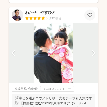
わたせ やすひと
5
(
327
)
男性
発達凸凹相談歓迎
LGBTQフレンドリー
𓅯幸せを運ぶコウノトリや干支モチーフも人気です
𓃗 【撮影数1位👑2026年東海エリア（2・3・4