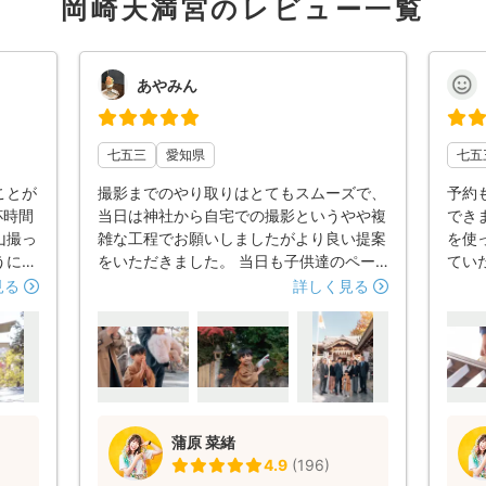
岡崎天満宮のレビュー一覧
あやみん
七五三
愛知県
七五
ことが
撮影までのやり取りはとてもスムーズで、
予約
杯時間
当日は神社から自宅での撮影というやや複
でき
山撮っ
雑な工程でお願いしましたがより良い提案
を使
うにア
をいただきました。 当日も子供達のペー
てい
した。
スに合わせて楽しく撮影を進めてください
イテ
見る
詳しく見る
ただき
ました。 写真の風合いはレトロで可愛い
この
感じです。 いつもありがとうございま
あり
す。
蒲原 菜緒
4.9
(
196
)