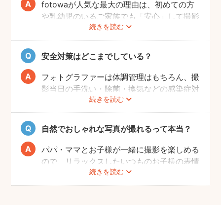
fotowaが人気な最大の理由は、初めての方
や乳幼児のいるご家族でも「安心」して撮影
続きを読む
を楽しんでいただけることです。
厳しい審査を通過した、赤ちゃん・子どもの
扱いに慣れているパパ・ママ世代のカメラマ
安全対策はどこまでしている？
ンが全国に多数在籍。
またどのカメラマンでも指名料は一切ござい
フォトグラファーは体調管理はもちろん、撮
ません。分かりやすい料金体系も人気のポイ
影当日の手洗い・除菌・換気などの感染症対
ントです。
続きを読む
策や、熱中症予防に努めます。
また、撮影中はご家族のペースに合わせなが
ら、周囲や足元に危険なものがないか注意を
自然でおしゃれな写真が撮れるって本当？
呼び掛けながら進行しますのでご安心くださ
い。
パパ・ママとお子様が一緒に撮影を楽しめる
ので、リラックスしたいつものお子様の表情
続きを読む
を撮影できます。
こども・家族撮影に長けたプロカメラマンの
中から、ユーザー自身が好きなカメラマンを
指名するので、自分好みの「家族らしいおし
ゃれな写真」に仕上がります。