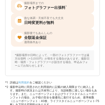
撮影場所までの
*
フォトグラファー出張料
急な体調・天候不良でも大丈夫
日時変更料が無料
撮影後でもあんしんの
全額返金保証
適用条件あり
*撮影場所や日時によって、一部のフォトグラファーでは遠
方出張料（+3,000円）が発生する場合があります。撮影日
時・場所・フォトグラファーが該当する場合、申込みフォ
ームでお知らせします。
詳細は
利用規約
をご確認ください
撮影申込時に同意された利用規約に記載の納入期限までに納入しま
す。撮影時の状況または天候等により、当該枚数に達しない場合もあ
ります。また、ニューボーンフォトおよびライフスタイルニューボー
ンフォトの場合、お子様の安全を最優先に進行するため、基準枚数
（ニューボーンフォト：40枚、ライフスタイルニューボーンフォト:75
枚）を下回る可能性があります。