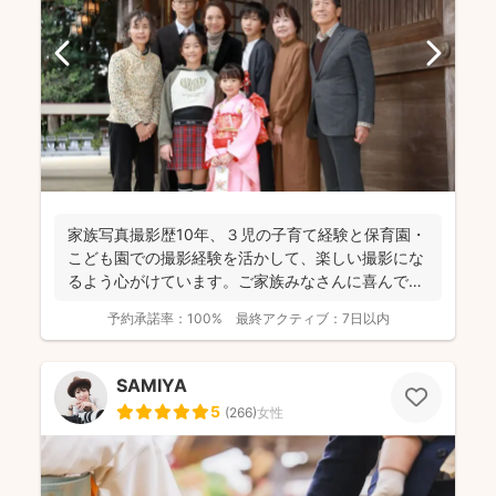
家族写真撮影歴10年、３児の子育て経験と保育園・
こども園での撮影経験を活かして、楽しい撮影にな
るよう心がけています。ご家族みなさんに喜んでい
ただけるお写真...
予約承諾率：
100%
最終アクティブ：
7日以内
SAMIYA
5
(
266
)
女性