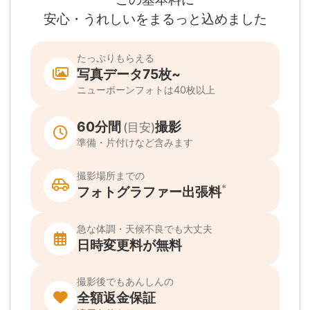
写真データ75枚~
ニューボーンフォトは40枚以上
60分間
撮影
(目安)
準備・片付けなど含みます
撮影場所までの
*
フォトグラファー出張料
急な体調・天候不良でも大丈夫
日時変更料が無料
撮影後でもあんしんの
全額返金保証
適用条件あり
撮影場所や日時によって、一部のフォトグラファ
は遠方出張料（+3,000円）が発生する場合が
ります。撮影日時・場所・フォトグラファーが
当する場合、申込みフォームでお知らせしま
。