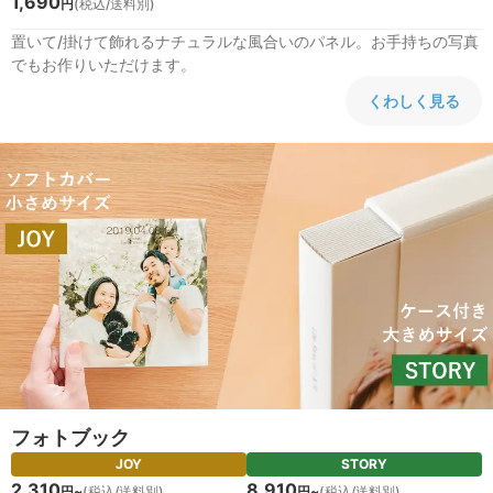
1,690
円
(税込/送料別)
置いて/掛けて飾れるナチュラルな風合いのパネル。お手持ちの写真
でもお作りいただけます。
くわしく見る
フォトブック
JOY
STORY
2,310
8,910
円~
(税込/送料別)
円~
(税込/送料別)