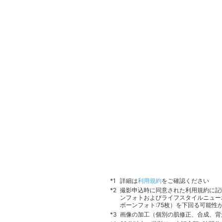
基
（
詳細は
利用規約
をご確認ください
撮影申込時に同意された利用規約に記
ンフォトおよびライフスタイルニュー
ボーンフォト:75枚）を下回る可能性
画像の加工（個別の肌修正、合成、背