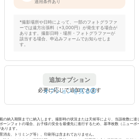
追加オプション
必要に応じて追加できます
オプションを見る
撮影時間追加（+60分）
本の撮影に加えて、さらにもう1枠分
約60分）の撮影を追加できます。
平日
24,200 円
土日祝
29,700 円
より多くの写真や、複数のシーン撮影
をご希望の方におすすめ
*フォトグラファーと事前にすり合わせた上
での追加を推奨しております。
*このオプションの追加によって、撮影時間
（約60分）及び撮影枚数（写真データ75枚
以上、ニューボーンフォトは40枚以上）が
基本の撮影に追加になります。
載の納入期限までに納入します。撮影時の状況または天候等により、当該枚数に達
*その他の条件は、下記のキャンセルの場合
ボーンフォトの場合、お子様の安全を最優先に進行するため、基準枚数（ニューボ
の特約を除き、スタンダードプランの条件が
があります。
適用されます。
景消去、トリミング等）、印刷等は含まれておりません。