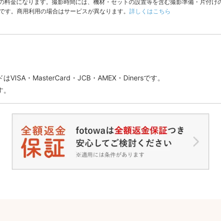
分の料金になります。撮影時間には、機材・セットの設置等を含む撮影準備・片付け
本オプション付きで予約した場合のキャンセ
ルについて
です。商用利用の場合はサービスが異なります。
詳しくはこちら
・オプション単体でのキャンセルはできませ
ん。オプションを削除したい場合は、予約全
体をキャンセルの上、予約をやり直していた
だく必要があります。
・上記に伴い、キャンセル料が発生する場合
には、利用規約第12条第6項に定めるキャン
セル料の金額が以下のとおりとなりますので
ご注意ください。
SA・MasterCard・JCB・AMEX・Dinersです。
撮影日4日前までのキャンセルリクエストの
す。
送信：無料
撮影日3日前から前日までのキャンセルリク
エストの送信：キャンセル料10,000円（税
込）
撮影当日以降のキャンセルリクエストの送
信：キャンセル料20,000円（税込）