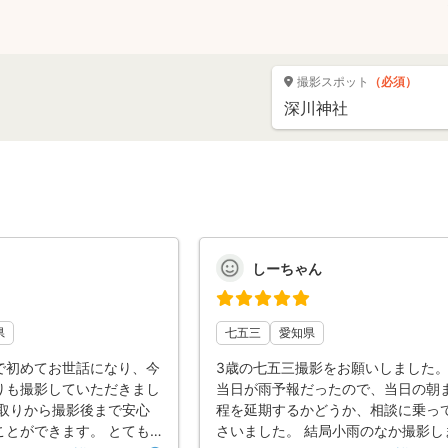
撮影スポット
（必須）
しーちゃん
県
七五三
愛知県
で初めてお世話になり、今
3歳の七五三撮影をお願いしました。
りも撮影していただきまし
当日が雨予報だったので、当日の朝
り取りから撮影後まで安心
程を延期するかどうか、相談に乗っ
ことができます。 とても
さいました。 結局小雨のなか撮影し