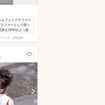
ゃんフォトグラファー
グラファーとして様々
真を20年以上（歳バ
クティブ：
3日以内
性