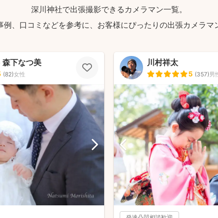
深川神社で出張撮影できるカメラマン一覧。
事例、口コミなどを参考に、お客様にぴったりの出張カメラマ
to 森下なつ美
川村祥太
5
5
(
82
)
女性
(
357
)
男
発達凸凹相談歓迎