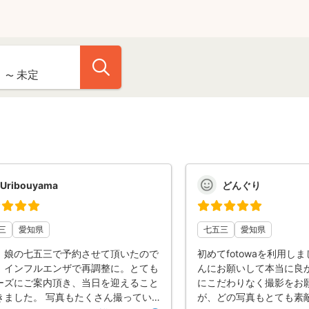
Uribouyama
どんぐり
三
愛知県
七五三
愛知県
、娘の七五三で予約させて頂いたので
初めてfotowaを利用し
、インフルエンザで再調整に。とても
んにお願いして本当に良か
ーズにご案内頂き、当日を迎えること
にこだわりなく撮影をお
きました。 写真もたくさん撮ってい
が、どの写真もとても素