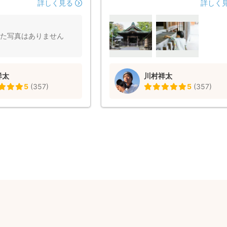
、娘もぐずることなく楽し
たが、雨が降っていても、傘をさし
詳しく見る
詳しく
とができました。 なんと
も、綺麗で素敵な写真をたくさん撮
的に素敵な写真を撮ってく
ただき、お願いして良かったなと思
これからも出張撮影は川村
た。 ありがとうございました！
た写真はありません
たいと思います。
祥太
川村祥太
5
(
357
)
5
(
357
)