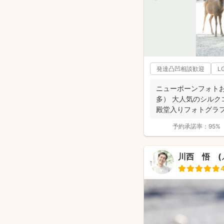
発達凸凹相談歓迎
L
ニューボーンフォト
多） 大人気のシルクコ
殿堂入りフォトグラ
位獲得...
予約承諾率：
95%
川西 悟 (⸝⸝ᐢ