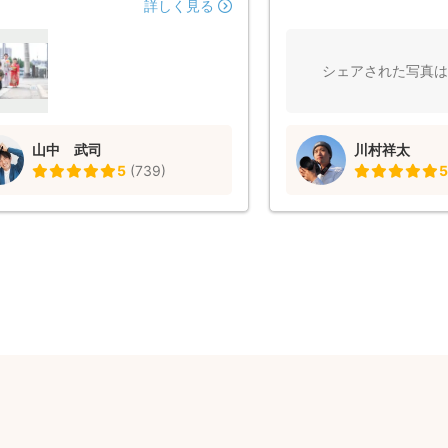
きました。
見て感動しました。 緊張
詳しく見る
も優しく寄り添い、いろ
を引き出してくれて、そ
ました。 また、写真の納
シェアされた写真は
て驚きました！親族にも
ができたのが嬉しかったで
イベントの時もぜひお願
山中 武司
川村祥太
います。本当にありがと
5
(
739
)
5