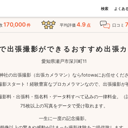
検索
よくあ
170,000
4.9
数
件
平均評価
点
口コミ
で出張撮影ができる
おすすめ出張
愛知県瀬戸市深川町11
神社の出張撮影（出張カメラマン）ならfotowaにお任せくだ
撮影スタート！経験豊富なプロカメラマンなので、出張撮影が
撮影料・出張料・指名料・データ料すべて込みの一律料金。（
75枚以上の写真をデータで受け取れます。
一生に一度の記念撮影。
想像以上の驚きや感動が詰まった撮影体験をご提供致します。