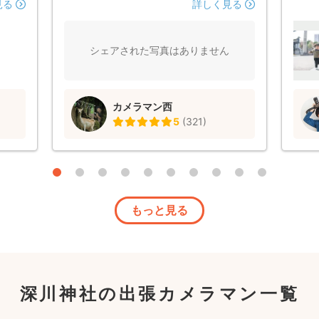
ていて
ーズでした。 子どもがぐずった時も、全
ただ
見る
詳しく見る
ってい
力で笑わせようとしてくれて嬉しかったで
いまし
す😊 写真の仕上がりも素敵でした。 あり
がとうございました(⁠•⁠‿⁠•⁠)
シェアされた写真はありません
カメラマン西
5
(
321
)
もっと見る
深川神社の出張カメラマン一覧