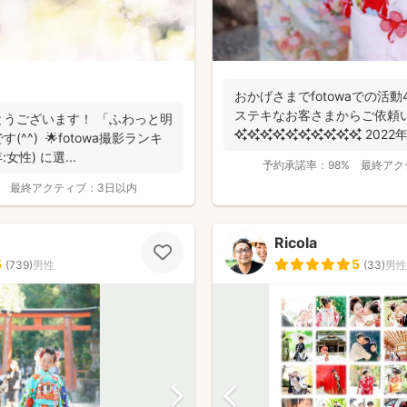
おかげさまでfotowaでの活動4
ステキなお客さまからご依頼
うございます！ 「ふわっと明
^^) 🌟fotowa撮影ランキ
女性) に選...
予約承諾率：
98%
最終アク
最終アクティブ：
3日以内
Ricola
5
5
(
739
)
男性
(
33
)
男性