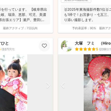
を行っています。 【岐阜県出
🥇2025年東海撮影件数1位
土岐、瑞浪、恵那、可児、美濃
も1枠で！お宮参り・七五三
県出張エリア】瀬戸、豊田(北
り添い撮影します。
最終アクティブ：
7日以内
予約承諾率：
90%
最終アク
すひと
大塚 フミ （Hiro P
5
5
(
327
)
男性
(
239
)
女