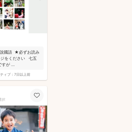
d我會說國語 ★必ずお読み
ージをください 七五
が ...
ティブ：
7日以上前
選択