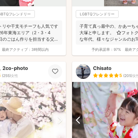
GBTQフレンドリー
LGBTQフレンドリー
トリや干支モチーフも人気です
子育て真っ最中の、かあーち
026年東海エリア（2・3・4
大塚と申します。 ⭐︎フォト
日のごはん作りを担当する父で
な年代、様々なジャンルのお写
レちゃ...
最終アクティブ：
3時間以内
予約承諾率：
97%
最終ア
co-photo
Chisato
5
5
(
255
)
女性
(
205
)
女