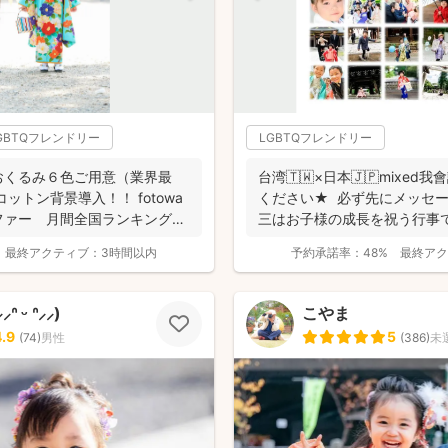
GBTQフレンドリー
LGBTQフレンドリー
おくるみ６色ご用意（業界最
台湾🇹🇼×日本🇯🇵mixe
ットン背景導入！！ fotowa
ください★ 必ず先にメッセ
ファー 月間全国ランキング１
三はお子様の成長を祝う行事です
最終アクティブ：
3時間以内
予約承諾率：
48%
最終アク
 ᵕ ᐢ⸝⸝)
こやま
4.9
5
(
74
)
男性
(
386
)
未