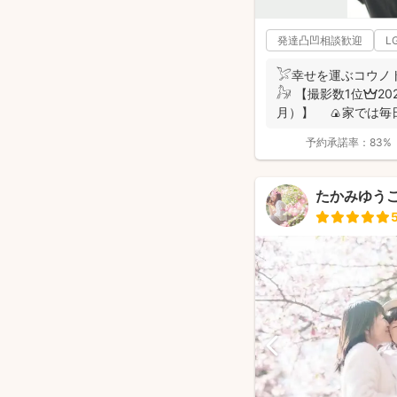
発達凸凹相談歓迎
L
𓅯幸せを運ぶコウノ
𓃗 【撮影数1位👑2
月）】 🍙家では毎
あり、...
予約承諾率：
83%
たかみゆうこ 2