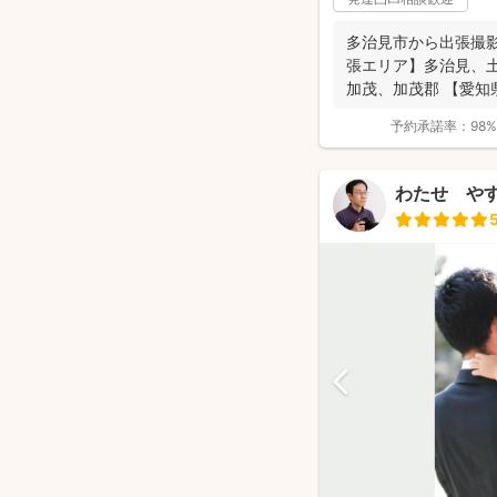
多治見市から出張撮影
張エリア】多治見、
加茂、加茂郡 【愛知
西部の一...
予約承諾率：
98%
わたせ や