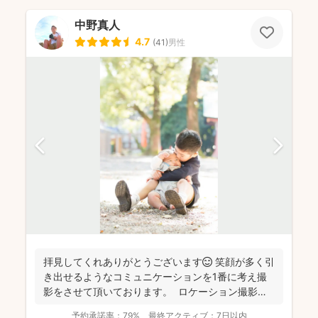
中野真人
4.7
(
41
)
男性
拝見してくれありがとうございます😊 笑顔が多く引
き出せるようなコミュニケーションを1番に考え撮
影をさせて頂いております。 ロケーション撮影も
得意と...
予約承諾率：
79%
最終アクティブ：
7日以内