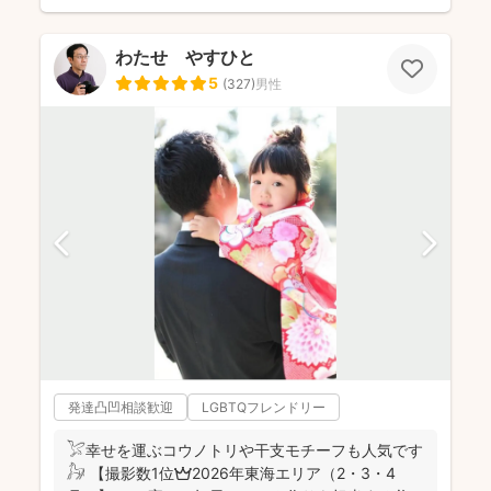
わたせ やすひと
5
(
327
)
男性
発達凸凹相談歓迎
LGBTQフレンドリー
𓅯幸せを運ぶコウノトリや干支モチーフも人気です
𓃗 【撮影数1位👑2026年東海エリア（2・3・4