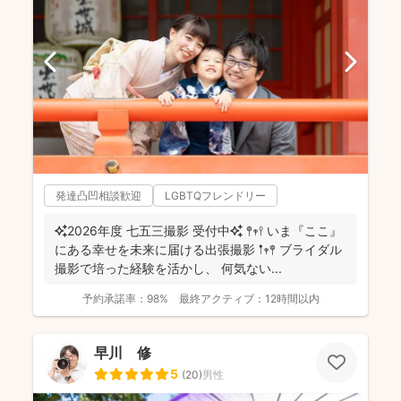
発達凸凹相談歓迎
LGBTQフレンドリー
✨2026年度 七五三撮影 受付中✨ 𖤣𖥧𖥣 いま『ここ』
にある幸せを未来に届ける出張撮影 𖡡𖥧𖤣 ブライダル
撮影で培った経験を活かし、 何気ない...
予約承諾率：
98%
最終アクティブ：
12時間以内
早川 修
5
(
20
)
男性