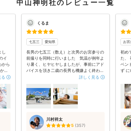
中山神明社のレビュー一覧
くるま
七五三
愛知県
お宮
まし
長男の七五三（数え）と次男のお宮参りの
初め
のイ
前撮りを同時に行いました 気温が例年よ
た、
わから
り暑く、ヒヤヒヤしましたが、事前にアド
ベン
初から
バイスを頂き二歳の長男も機嫌よく終われ
ず 
とても
ました。また慣れた様子で接してもらい、
最後
見る
詳しく見る
がで
子も懐いてました。 写真を予想より多く
安心
雰囲
頂けてとても嬉しいです 仕上がり とて
きよ
確か
も自然で明るくふんわりとした雰囲気で好
気、
よかっ
み通りでした！またお願いしたいです。
な満
のイベ
たと
また
ント
川村祥太
。
是非
5
(
357
)