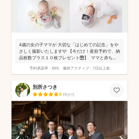
4歳の女の子ママが 大切な「はじめての記念」をや
さしく撮影いたします🩷 【今だけ！産前予約で、納
品枚数プラス１０枚プレゼント🎁】 ママと赤ちゃ
ん...
予約承諾率：
85%
最終アクティブ：
7日以上前
別所さつき
5
(
1
)
女性