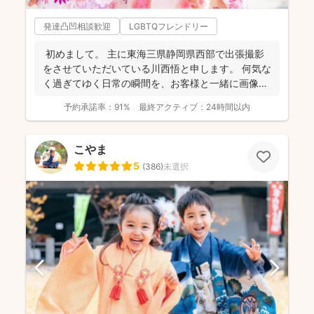
発達凸凹相談歓迎
LGBTQフレンドリー
初めまして。 主に東海三県静岡県西部で出張撮影
をさせていただいている川西悟と申します。 何気な
く過ぎてゆく日常の瞬間を、お客様と一緒に画像と
して残...
予約承諾率：
91%
最終アクティブ：
24時間以内
こやま
5
(
386
)
未選択