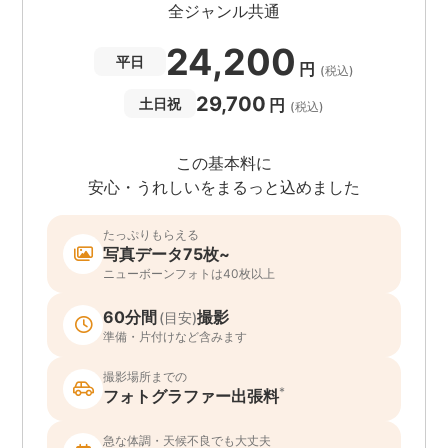
全ジャンル共通
24,200
平日
円
(税込)
29,700
円
土日祝
(税込)
この基本料に
安心・うれしいをまるっと込めました
たっぷりもらえる
写真データ75枚~
ニューボーンフォトは40枚以上
60分間
撮影
(目安)
準備・片付けなど含みます
撮影場所までの
*
フォトグラファー出張料
急な体調・天候不良でも大丈夫