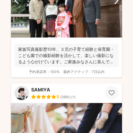
家族写真撮影歴10年、３児の子育て経験と保育園・
こども園での撮影経験を活かして、楽しい撮影にな
るよう心がけています。ご家族みなさんに喜んでい
ただけるお写真...
予約承諾率：
100%
最終アクティブ：
7日以内
SAMIYA
5
(
266
)
女性