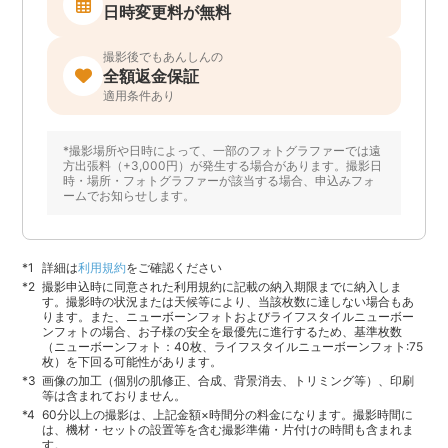
日時変更料が無料
撮影後でもあんしんの
全額返金保証
適用条件あり
*撮影場所や日時によって、一部のフォトグラファーでは遠
方出張料（+3,000円）が発生する場合があります。撮影日
時・場所・フォトグラファーが該当する場合、申込みフォ
ームでお知らせします。
詳細は
利用規約
をご確認ください
撮影申込時に同意された利用規約に記載の納入期限までに納入しま
す。撮影時の状況または天候等により、当該枚数に達しない場合もあ
ります。また、ニューボーンフォトおよびライフスタイルニューボー
ンフォトの場合、お子様の安全を最優先に進行するため、基準枚数
（ニューボーンフォト：40枚、ライフスタイルニューボーンフォト:75
枚）を下回る可能性があります。
画像の加工（個別の肌修正、合成、背景消去、トリミング等）、印刷
等は含まれておりません。
60分以上の撮影は、上記金額×時間分の料金になります。撮影時間に
は、機材・セットの設置等を含む撮影準備・片付けの時間も含まれま
す。