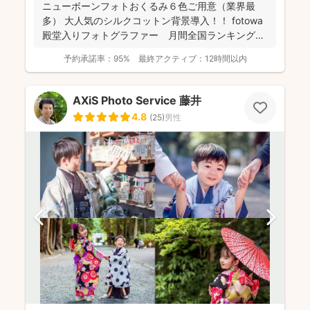
ニューボーンフォトおくるみ６色ご用意（業界最
多） 大人気のシルクコットン背景導入！！ fotowa
殿堂入りフォトグラファー 月間全国ランキング１
位獲得...
予約承諾率：
95%
最終アクティブ：
12時間以内
AXiS Photo Service 藤井
4.8
(
25
)
男性