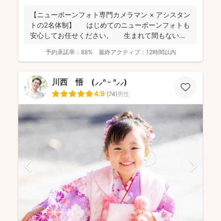
【ニューボーンフォト専門カメラマン × アシスタン
トの2名体制】 はじめてのニューボーンフォトも
安心してお任せください。 生まれて間もない...
予約承諾率：
88%
最終アクティブ：
12時間以内
川西 悟 (⸝⸝ᐢ ᵕ ᐢ⸝⸝)
4.9
(
74
)
男性