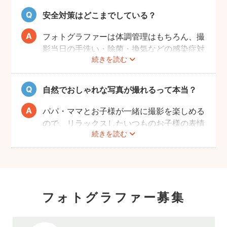
扱いに慣れているパパ・ママ世代のカメラマ
安全対策はどこまでしている？
ンが全国に多数在籍。
またどのカメラマンでも指名料は一切ござい
フォトグラファーは体調管理はもちろん、撮
ません。分かりやすい料金体系も人気のポイ
影当日の手洗い・除菌・換気などの感染症対
ントです。
続きを読む
策や、熱中症予防に努めます。
また、撮影中はご家族のペースに合わせなが
ら、周囲や足元に危険なものがないか注意を
自然でおしゃれな写真が撮れるって本当？
呼び掛けながら進行しますのでご安心くださ
い。
パパ・ママとお子様が一緒に撮影を楽しめる
ので、リラックスしたいつものお子様の表情
続きを読む
を撮影できます。
こども・家族撮影に長けたプロカメラマンの
中から、ユーザー自身が好きなカメラマンを
指名するので、自分好みの「家族らしいおし
ゃれな写真」に仕上がります。
フォトグラファー募集