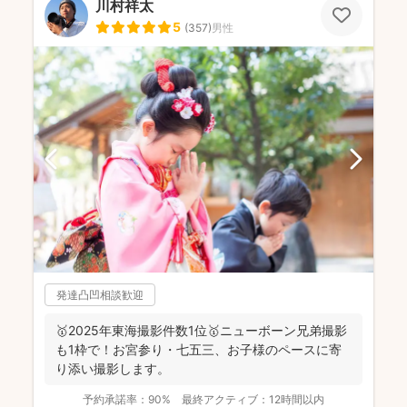
川村祥太
5
(
357
)
男性
発達凸凹相談歓迎
🥇2025年東海撮影件数1位🥇ニューボーン兄弟撮影
も1枠で！お宮参り・七五三、お子様のペースに寄
り添い撮影します。
予約承諾率：
90%
最終アクティブ：
12時間以内