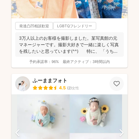
発達凸凹相談歓迎
LGBTQフレンドリー
3万人以上のお客様を撮影しました。某写真館の元
マネージャーです。撮影大好きで一緒に楽しく写真
を残したいと思っています(^^) 特に、 「うち
の...
予約承諾率：
96%
最終アクティブ：
3時間以内
ふーままフォト
4.5
(
2
)
女性