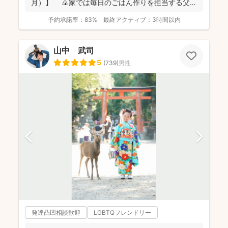
月）】 🍙家では毎日のごはん作りを担当する父で
あり、...
予約承諾率：
83%
最終アクティブ：
3時間以内
山中 武司
5
(
739
)
男性
発達凸凹相談歓迎
LGBTQフレンドリー