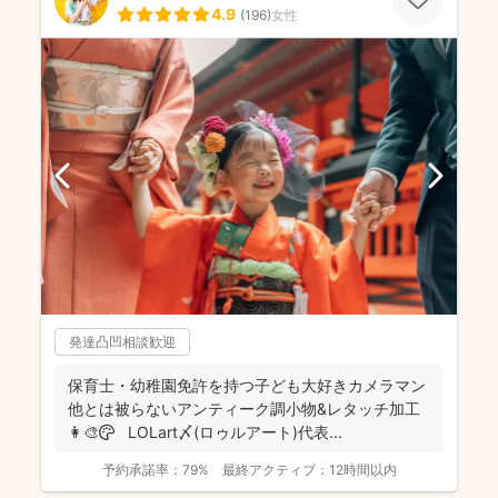
4.9
(
196
)
女性
発達凸凹相談歓迎
保育士・幼稚園免許を持つ子ども大好きカメラマン
他とは被らないアンティーク調小物&レタッチ加工
👩‍🎨🎨 LOLart〆(ロゥルアート)代表...
予約承諾率：
79%
最終アクティブ：
12時間以内