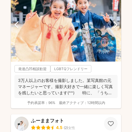
発達凸凹相談歓迎
LGBTQフレンドリー
3万人以上のお客様を撮影しました。某写真館の元
マネージャーです。撮影大好きで一緒に楽しく写真
を残したいと思っています(^^) 特に、 「うち
の...
予約承諾率：
96%
最終アクティブ：
12時間以内
ふーままフォト
4.5
(
2
)
女性