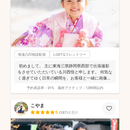
発達凸凹相談歓迎
LGBTQフレンドリー
初めまして。 主に東海三県静岡県西部で出張撮影
をさせていただいている川西悟と申します。 何気な
く過ぎてゆく日常の瞬間を、お客様と一緒に画像と
して残...
予約承諾率：
91%
最終アクティブ：
12時間以内
こやま
5
(
387
)
未選択