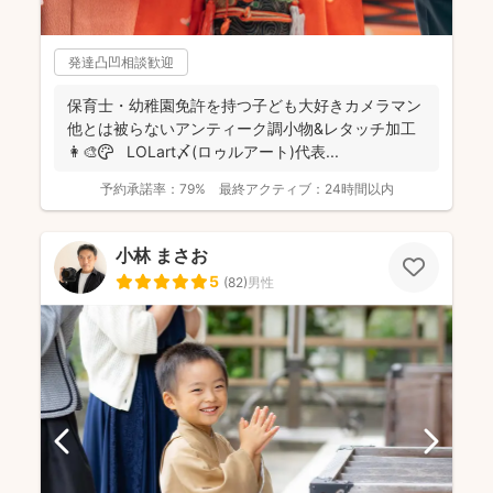
発達凸凹相談歓迎
保育士・幼稚園免許を持つ子ども大好きカメラマン
他とは被らないアンティーク調小物&レタッチ加工
👩‍🎨🎨 LOLart〆(ロゥルアート)代表...
予約承諾率：
79%
最終アクティブ：
24時間以内
小林 まさお
5
(
82
)
男性