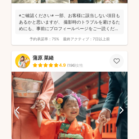
◉ご確認ください◉ 一部、お客様に該当しない項目も
あるかと思いますが、 撮影時のトラブルを避けるた
めにも、事前にプロフィールページをご一読くださ
います...
予約承諾率：
75%
最終アクティブ：
7日以上前
蒲原 菜緒
4.9
(
196
)
女性