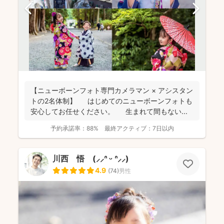
【ニューボーンフォト専門カメラマン × アシスタン
トの2名体制】 はじめてのニューボーンフォトも
安心してお任せください。 生まれて間もない...
予約承諾率：
88%
最終アクティブ：
7日以内
川西 悟 (⸝⸝ᐢ ᵕ ᐢ⸝⸝)
4.9
(
74
)
男性