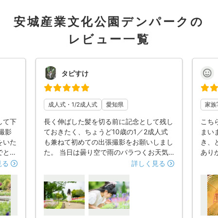
安城産業文化公園デンパークの
レビュー一覧
タピすけ
成人式・1/2成人式
愛知県
家族
して下
長く伸ばした髪を切る前に記念として残し
こち
撮影
ておきたく、ちょうど10歳の1／2成人式
まい
をいた
も兼ねて初めての出張撮影をお願いしまし
き、
でとて
た。 当日は曇り空で雨のパラつくお天気
あり
い時間
でしたが、出来上がった写真はとても鮮や
も積
見る
詳しく見る
さった
かな風景と娘の笑顔で感激しました。 内
ださ
で撮る
気な娘にいろいろ話しかけてコミュニケー
き、
ちら
ションをとって下さりありがたかったで
まし
のはど
す。 いい記念になりました。ありがとう
雰囲
でより
ございました。
てい