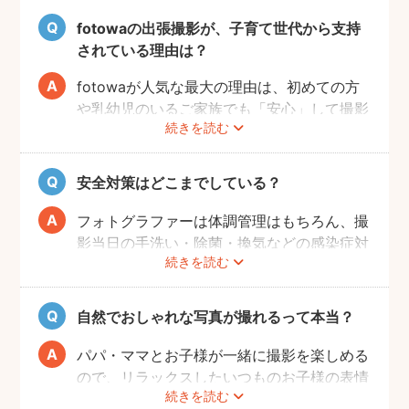
fotowaの出張撮影が、子育て世代から支持
されている理由は？
fotowaが人気な最大の理由は、初めての方
や乳幼児のいるご家族でも「安心」して撮影
続きを読む
を楽しんでいただけることです。
厳しい審査を通過した、赤ちゃん・子どもの
扱いに慣れているパパ・ママ世代のカメラマ
安全対策はどこまでしている？
ンが全国に多数在籍。
またどのカメラマンでも指名料は一切ござい
フォトグラファーは体調管理はもちろん、撮
ません。分かりやすい料金体系も人気のポイ
影当日の手洗い・除菌・換気などの感染症対
ントです。
続きを読む
策や、熱中症予防に努めます。
また、撮影中はご家族のペースに合わせなが
ら、周囲や足元に危険なものがないか注意を
自然でおしゃれな写真が撮れるって本当？
呼び掛けながら進行しますのでご安心くださ
い。
パパ・ママとお子様が一緒に撮影を楽しめる
ので、リラックスしたいつものお子様の表情
続きを読む
を撮影できます。