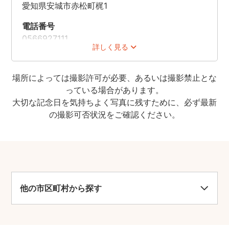
愛知県安城市赤松町梶1
電話番号
0566927111
詳しく見る
時間
9:30-17:00(最終入園16:30)
場所によっては撮影許可が必要、あるいは撮影禁止とな
[冬期]9:30-16:30(最終入園16:00)
っている場合があります。
※イベント・季節により変更あり
大切な記念日を気持ちよく写真に残すために、必ず最新
の撮影可否状況をご確認ください。
休業日
火(祝の場合は翌日)、年末年始など
料金
[入園料]大人700円、小・中学生300円
駐車場
他の市区町村から探す
あり(1,000台、大型バス20台)
※無料
車椅子での入店