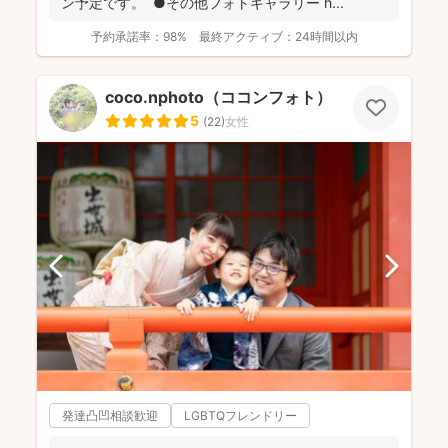
ン予定です。 ●その他フォトギャラリー h...
予約承諾率：
98%
最終アクティブ：
24時間以内
coco.nphoto（ココンフォト）
5
(
22
)
女性
発達凸凹相談歓迎
LGBTQフレンドリー