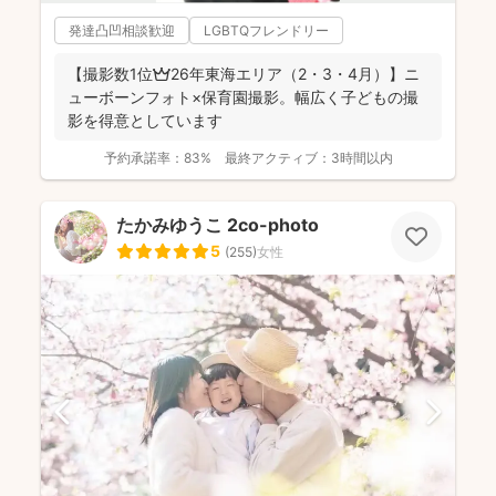
発達凸凹相談歓迎
LGBTQフレンドリー
【撮影数1位👑26年東海エリア（2・3・4月）】ニ
ューボーンフォト×保育園撮影。幅広く子どもの撮
影を得意としています
予約承諾率：
83%
最終アクティブ：
3時間以内
たかみゆうこ 2co-photo
5
(
255
)
女性