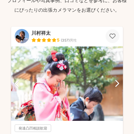
プロフィールや写真事例、口コミなどを参考に、お客様
にぴったりの出張カメラマンをお選びください。
川村祥太
5
(
357
)
男性
発達凸凹相談歓迎