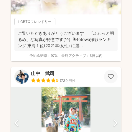
LGBTQフレンドリー
ご覧いただきありがとうございます！ 「ふわっと明
るめ」な写真が得意です(^^) 🌟fotowa撮影ランキ
ング 東海１位(2021年:女性) に選...
予約承諾率：
97%
最終アクティブ：
3日以内
山中 武司
5
(
739
)
男性