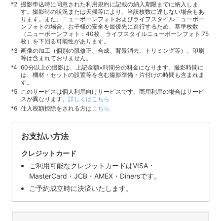
撮影申込時に同意された利用規約に記載の納入期限までに納入しま
す。撮影時の状況または天候等により、当該枚数に達しない場合もあ
ります。また、ニューボーンフォトおよびライフスタイルニューボー
ンフォトの場合、お子様の安全を最優先に進行するため、基準枚数
（ニューボーンフォト：40枚、ライフスタイルニューボーンフォト:75
枚）を下回る可能性があります。
画像の加工（個別の肌修正、合成、背景消去、トリミング等）、印刷
等は含まれておりません。
60分以上の撮影は、上記金額×時間分の料金になります。撮影時間に
は、機材・セットの設置等を含む撮影準備・片付けの時間も含まれま
す。
このサービスは個人利用向けサービスです。商用利用の場合はサービ
スが異なります。
詳しくはこちら
仕入税額控除をされる方は
こちら
お支払い方法
クレジットカード
ご利用可能なクレジットカードはVISA・
MasterCard・JCB・AMEX・Dinersです。
ご予約成立時に決済いたします。