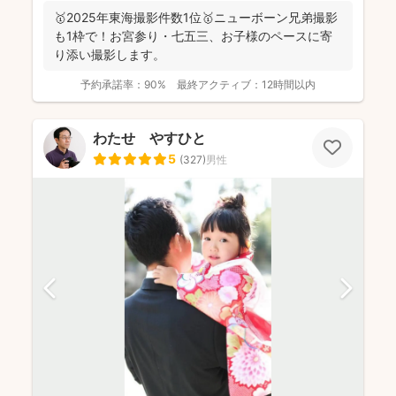
🥇2025年東海撮影件数1位🥇ニューボーン兄弟撮影
も1枠で！お宮参り・七五三、お子様のペースに寄
り添い撮影します。
予約承諾率：
90%
最終アクティブ：
12時間以内
わたせ やすひと
5
(
327
)
男性