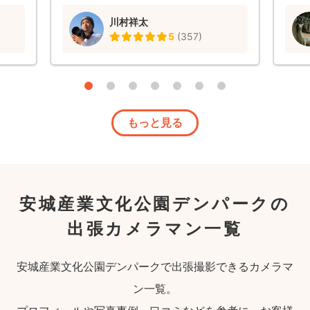
初め
と表
川村祥太
撮影を
出来
5
(
357
)
に残
楽し
も嬉
いで
た。
もっと見る
安城産業文化公園デンパークの
出張カメラマン一覧
安城産業文化公園デンパークで出張撮影できるカメラマ
ン一覧。