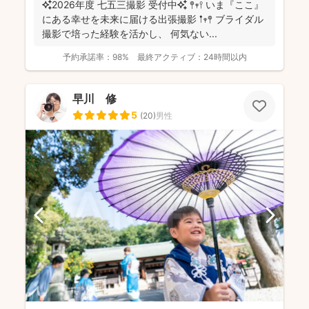
✨2026年度 七五三撮影 受付中✨ 𖤣𖥧𖥣 いま『ここ』
にある幸せを未来に届ける出張撮影 𖡡𖥧𖤣 ブライダル
撮影で培った経験を活かし、 何気ない...
予約承諾率：
98%
最終アクティブ：
24時間以内
早川 修
5
(
20
)
男性