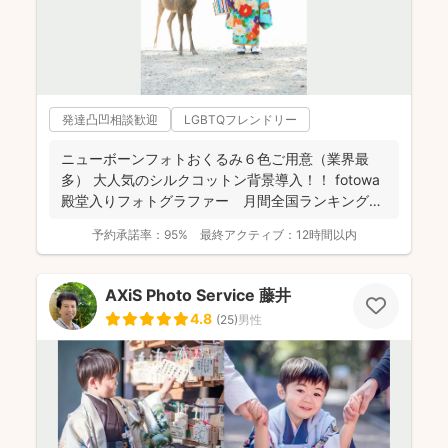
発達凸凹相談歓迎
LGBTQフレンドリー
ニューボーンフォトおくるみ６色ご用意（業界最
多） 大人気のシルクコットン背景導入！！ fotowa
殿堂入りフォトグラファー 月間全国ランキング１
位獲得...
予約承諾率：
95%
最終アクティブ：
12時間以内
AXiS Photo Service 藤井
4.8
(
25
)
男性