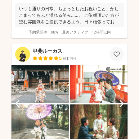
いつも通りの日常、ちょっとしたお祝いごと、かし
こまってもふと溢れる笑み……。 ご依頼頂いた方が
望む雰囲気をご提供できるよう、日々頑張っており
ます。 ...
予約承諾率：
98%
最終アクティブ：
12時間以内
甲斐ルーカス
5
(
61
)
男性