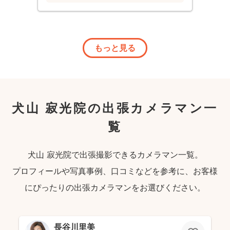
と笑顔になり、幸せな家族写真を残すこと
ができたのもうれしかったです。 着物着
用での0歳3歳との撮影だったため、当日
を迎えるまでずーっと不安でしたが、良い
七五三の記念となりました！ありがとうご
もっと見る
ざいました！
犬山 寂光院の出張カメラマン一
覧
犬山 寂光院で出張撮影できるカメラマン一覧。
プロフィールや写真事例、口コミなどを参考に、お客様
にぴったりの出張カメラマンをお選びください。
長谷川里美