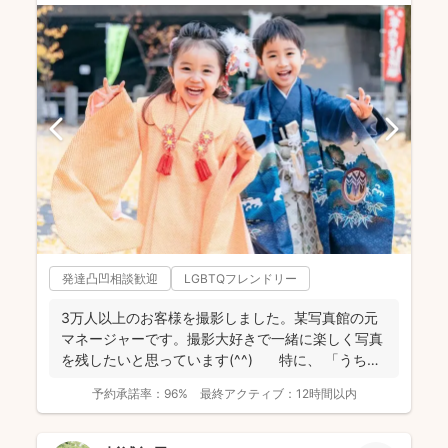
発達凸凹相談歓迎
LGBTQフレンドリー
3万人以上のお客様を撮影しました。某写真館の元
マネージャーです。撮影大好きで一緒に楽しく写真
を残したいと思っています(^^) 特に、 「うち
の...
予約承諾率：
96%
最終アクティブ：
12時間以内