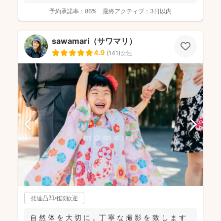
予約承諾率：
86%
最終アクティブ：
3日以内
sawamari（サワマリ）
4.9
(
141
)
女性
発達凸凹相談歓迎
自 然 体 を 大 切 に 。丁 寧 な 撮 影 を 致 し ま す