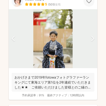
5
(
505
)
女性
おかげさまで2019年fotowaフォトグラファーラン
キングにて東海エリア第1位を2年連続でいただきま
した★★ ご依頼いただけました皆様とのご縁のお
かげで...
予約承諾率：
91%
最終アクティブ：
12時間以内