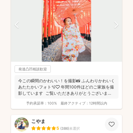
発達凸凹相談歓迎
今この瞬間のかわいい！を撮影📸 ふんわりかわいく
あたたかいフォト🫧🤍 年間100件ほどのご家族を撮
影しています ご覧いただきありがとうございま
す...
予約承諾率：
100%
最終アクティブ：
12時間以内
こやま
5
(
386
)
未選択