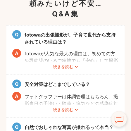
頼みたいけど不安…
Q&A集
fotowaの出張撮影が、子育て世代から支持
されている理由は？
fotowaが人気な最大の理由は、初めての方
や乳幼児のいるご家族でも「安心」して撮影
続きを読む
を楽しんでいただけることです。
厳しい審査を通過した、赤ちゃん・子どもの
扱いに慣れているパパ・ママ世代のカメラマ
安全対策はどこまでしている？
ンが全国に多数在籍。
またどのカメラマンでも指名料は一切ござい
フォトグラファーは体調管理はもちろん、撮
ません。分かりやすい料金体系も人気のポイ
影当日の手洗い・除菌・換気などの感染症対
ントです。
続きを読む
策や、熱中症予防に努めます。
また、撮影中はご家族のペースに合わせなが
ら、周囲や足元に危険なものがないか注意を
自然でおしゃれな写真が撮れるって本当？