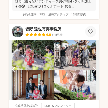
他とは被らないアンティーク調小物&レタッチ加工
👩‍🎨🎨 LOLart〆(ロゥルアート)代表...
予約承諾率：
79%
最終アクティブ：
12時間以内
坂野 達也写真事務所
4.9
(
11
)
男性
発達凸凹相談歓迎
LGBTQフレンドリー