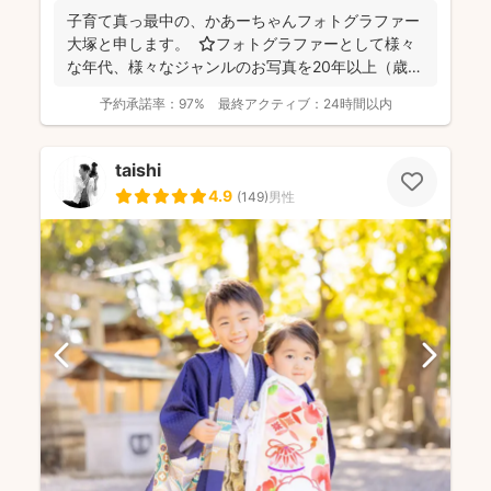
子育て真っ最中の、かあーちゃんフォトグラファー
大塚と申します。 ⭐︎フォトグラファーとして様々
な年代、様々なジャンルのお写真を20年以上（歳バ
レちゃ...
予約承諾率：
97%
最終アクティブ：
24時間以内
taishi
4.9
(
149
)
男性