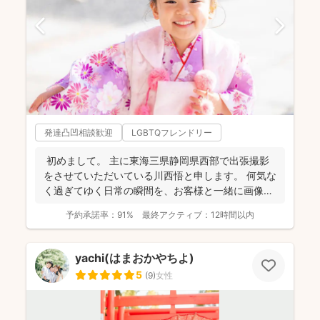
発達凸凹相談歓迎
LGBTQフレンドリー
初めまして。 主に東海三県静岡県西部で出張撮影
をさせていただいている川西悟と申します。 何気な
く過ぎてゆく日常の瞬間を、お客様と一緒に画像と
して残...
予約承諾率：
91%
最終アクティブ：
12時間以内
yachi(はまおかやちよ)
5
(
9
)
女性