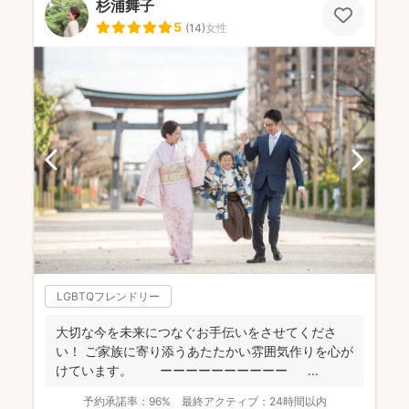
杉浦舞子
5
(
14
)
女性
LGBTQフレンドリー
大切な今を未来につなぐお手伝いをさせてくださ
い！ ご家族に寄り添うあたたかい雰囲気作りを心が
けています。 ーーーーーーーーーー ...
予約承諾率：
96%
最終アクティブ：
24時間以内