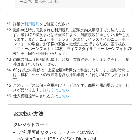
ームでお知らせします。
詳細は
利用規約
をご確認ください
撮影申込時に同意された利用規約に記載の納入期限までに納入しま
す。撮影時の状況または天候等により、当該枚数に達しない場合もあ
ります。また、ニューボーンフォトおよびライフスタイルニューボー
ンフォトの場合、お子様の安全を最優先に進行するため、基準枚数
（ニューボーンフォト：40枚、ライフスタイルニューボーンフォト:75
枚）を下回る可能性があります。
画像の加工（個別の肌修正、合成、背景消去、トリミング等）、印刷
等は含まれておりません。
60分以上の撮影は、上記金額×時間分の料金になります。撮影時間に
は、機材・セットの設置等を含む撮影準備・片付けの時間も含まれま
す。
このサービスは個人利用向けサービスです。商用利用の場合はサービ
スが異なります。
詳しくはこちら
仕入税額控除をされる方は
こちら
お支払い方法
クレジットカード
ご利用可能なクレジットカードはVISA・
MasterCard・JCB・AMEX・Dinersです。