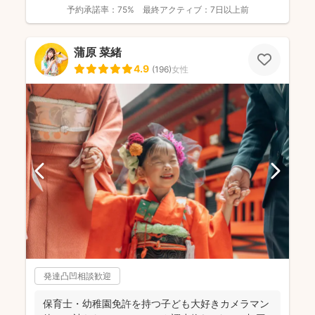
います...
予約承諾率：
75%
最終アクティブ：
7日以上前
蒲原 菜緒
4.9
(
196
)
女性
発達凸凹相談歓迎
保育士・幼稚園免許を持つ子ども大好きカメラマン