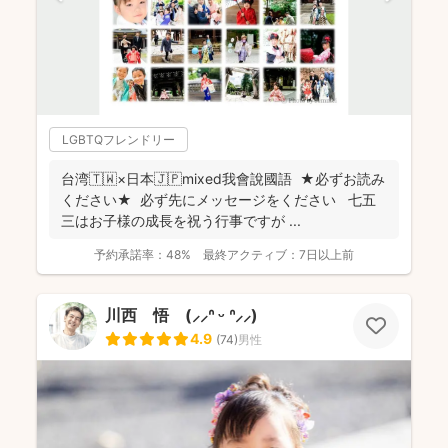
LGBTQフレンドリー
台湾🇹🇼×日本🇯🇵mixed我會說國語 ★必ずお読み
ください★ 必ず先にメッセージをください 七五
三はお子様の成長を祝う行事ですが ...
予約承諾率：
48%
最終アクティブ：
7日以上前
川西 悟 (⸝⸝ᐢ ᵕ ᐢ⸝⸝)
4.9
(
74
)
男性