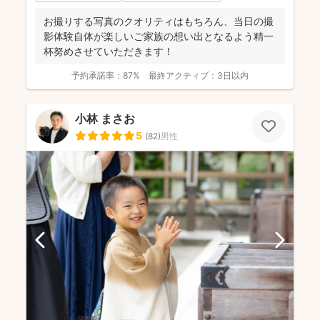
お撮りする写真のクオリティはもちろん、当日の撮
影体験自体が楽しいご家族の想い出となるよう精一
杯努めさせていただきます！
予約承諾率：
87%
最終アクティブ：
3日以内
小林 まさお
5
(
82
)
男性