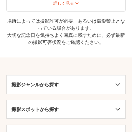
詳しく見る
時間
8:00-17:00
場所によっては撮影許可が必要、あるいは撮影禁止とな
っている場合があります。
休業日
大切な記念日を気持ちよく写真に残すために、必ず最新
無休
の撮影可否状況をご確認ください。
駐車場
あり(50台)
乳幼児の入店
可
撮影ジャンルから探す
紹介
愛知県犬山市にある真言宗智山派の寺で、「継鹿
尾観音」や「もみじでら」の通称でも知られる。
白雉5年(654)に道昭和尚が孝徳天皇の命により建
撮影スポットから探す
立したといわれ、永禄8年(1565)には清洲城の鬼
門鎮護の霊刹として織田信長の寄進も受けた。春
のソメイヨシノから紫陽花、サルスベリなど四季