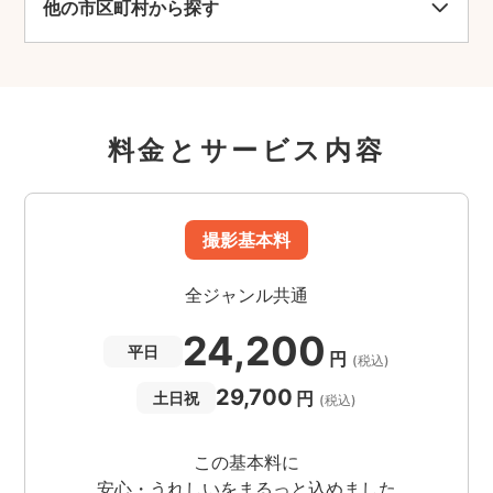
他の市区町村から探す
の花が美しいことでも有名。秋には約1000本もの
紅葉が色づき、11月の第2土曜日から12月の第2日
曜日にかけて行われる「もみじまつり」には多く
の観光客が訪れる。
料金とサービス内容
撮影基本料
全ジャンル共通
24,200
平日
円
(税込)
29,700
円
土日祝
(税込)
この基本料に
安心・うれしいをまるっと込めました