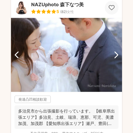
NAZUphoto 森下なつ美
5
(
82
)
女性
発達凸凹相談歓迎
多治見市から出張撮影を行っています。 【岐阜県出
張エリア】多治見、土岐、瑞浪、恵那、可児、美濃
加茂、加茂郡 【愛知県出張エリア】瀬戸、豊田(北
西部の一...