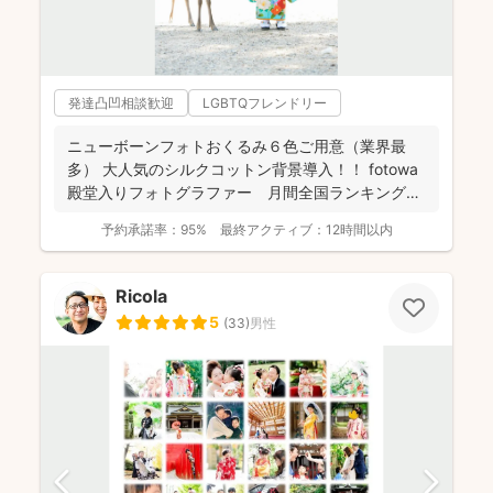
発達凸凹相談歓迎
LGBTQフレンドリー
ニューボーンフォトおくるみ６色ご用意（業界最
多） 大人気のシルクコットン背景導入！！ fotowa
殿堂入りフォトグラファー 月間全国ランキング１
位獲得...
予約承諾率：
95%
最終アクティブ：
12時間以内
Ricola
5
(
33
)
男性