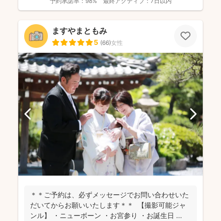
予約承諾率：
98%
最終アクティブ：
7日以内
ますやまともみ
5
(
66
)
女性
＊＊ご予約は、必ずメッセージでお問い合わせいた
だいてからお願いいたします＊＊ 【撮影可能ジャ
ンル】 ・ニューボーン ・お宮参り ・お誕生日 ...