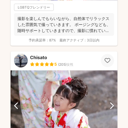
LGBTQフレンドリー
撮影を楽しんでもらいながら、自然体でリラックス
した雰囲気で撮っていきます。 ポージングなども、
随時サポートしていきますので、撮影に慣れていな
い方もお気軽...
予約承諾率：
87%
最終アクティブ：
3日以内
Chisato
5
(
205
)
女性