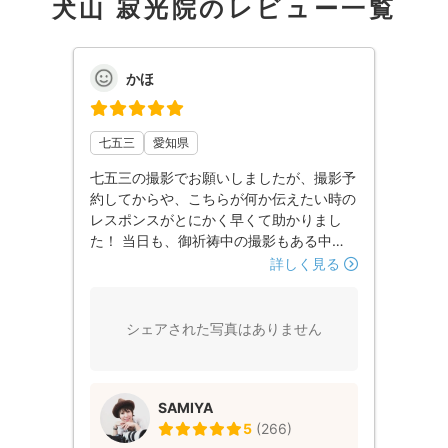
犬山 寂光院のレビュー一覧
かほ
七五三
愛知県
七五三の撮影でお願いしましたが、撮影予
約してからや、こちらが何か伝えたい時の
レスポンスがとにかく早くて助かりまし
た！ 当日も、御祈祷中の撮影もある中
で、その後のロケーション撮影もしっかり
詳しく見る
時間を取ってもらうことができ、また撮影
中は構図やポーズの指示が的確で撮影がス
ムーズでした！ 指示がスムーズだったお
シェアされた写真はありません
かげで、3歳の息子がイヤイヤしすぎるこ
となく撮影を終えることができたと思いま
す。 写真を撮られることがもともと苦手
SAMIYA
な私ですが、SAMIYAさんの冷静で自然体
5
(
266
)
な雰囲気や息子たちのかわいい姿から自然