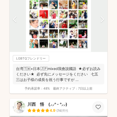
LGBTQフレンドリー
台湾🇹🇼×日本🇯🇵mixed我會說國語 ★必ずお読み
ください★ 必ず先にメッセージをください 七五
三はお子様の成長を祝う行事ですが ...
予約承諾率：
48%
最終アクティブ：
7日以上前
川西 悟 (⸝⸝ᐢ ᵕ ᐢ⸝⸝)
4.9
(
74
)
男性