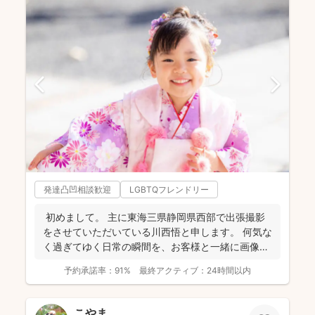
発達凸凹相談歓迎
LGBTQフレンドリー
初めまして。 主に東海三県静岡県西部で出張撮影
をさせていただいている川西悟と申します。 何気な
く過ぎてゆく日常の瞬間を、お客様と一緒に画像と
して残...
予約承諾率：
91%
最終アクティブ：
24時間以内
こやま