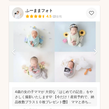
ふーままフォト
4.5
(
2
)
女性
4歳の女の子ママが 大切な「はじめての記念」をや
さしく撮影いたします🩷 【今だけ！産前予約で、納
品枚数プラス１０枚プレゼント🎁】 ママと赤ちゃ
ん...