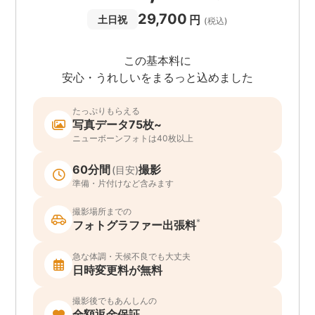
29,700
円
土日祝
(税込)
この基本料に
安心・うれしいをまるっと込めました
たっぷりもらえる
写真データ75枚~
ニューボーンフォトは40枚以上
60分間
撮影
(目安)
準備・片付けなど含みます
撮影場所までの
*
フォトグラファー出張料
急な体調・天候不良でも大丈夫
日時変更料が無料
撮影後でもあんしんの
全額返金保証