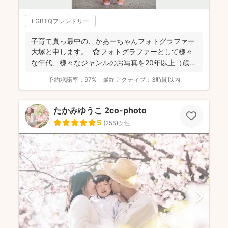
LGBTQフレンドリー
子育て真っ最中の、かあーちゃんフォトグラファー
大塚と申します。 ⭐︎フォトグラファーとして様々
な年代、様々なジャンルのお写真を20年以上（歳バ
レちゃ...
予約承諾率：
97%
最終アクティブ：
3時間以内
たかみゆうこ 2co-photo
5
(
255
)
女性