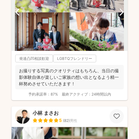
発達凸凹相談歓迎
LGBTQフレンドリー
お撮りする写真のクオリティはもちろん、当日の撮
影体験自体が楽しいご家族の想い出となるよう精一
杯努めさせていただきます！
予約承諾率：
87%
最終アクティブ：
24時間以内
小林 まさお
5
(
82
)
男性