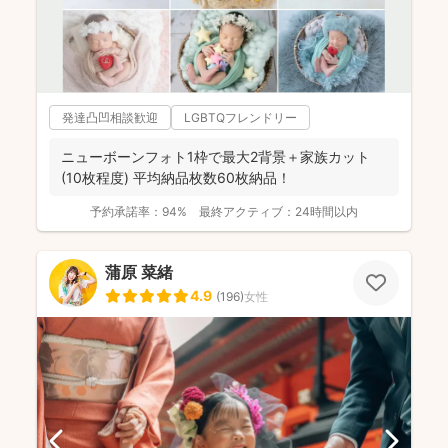
発達凸凹相談歓迎
LGBTQフレンドリー
ニューボーンフォト1枠で最大2背景＋家族カット
(10枚程度) 平均納品枚数60枚納品！
予約承諾率：
94%
最終アクティブ：
24時間以内
蒲原 菜緒
4.9
(
196
)
女性