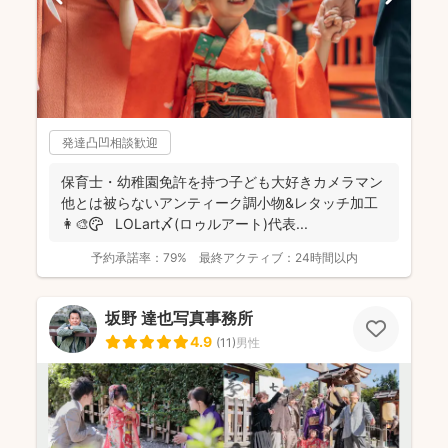
発達凸凹相談歓迎
保育士・幼稚園免許を持つ子ども大好きカメラマン
他とは被らないアンティーク調小物&レタッチ加工
👩‍🎨🎨 LOLart〆(ロゥルアート)代表...
予約承諾率：
79%
最終アクティブ：
24時間以内
坂野 達也写真事務所
4.9
(
11
)
男性