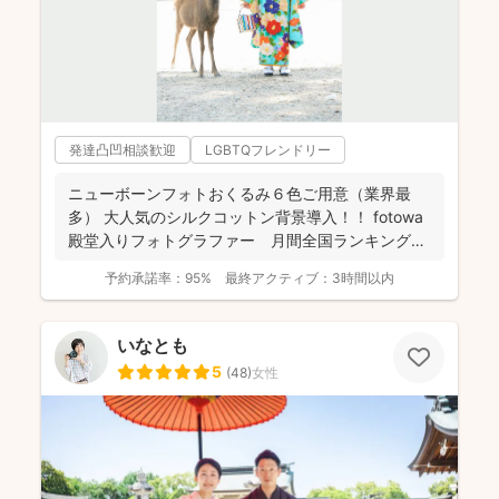
発達凸凹相談歓迎
LGBTQフレンドリー
ニューボーンフォトおくるみ６色ご用意（業界最
多） 大人気のシルクコットン背景導入！！ fotowa
殿堂入りフォトグラファー 月間全国ランキング１
位獲得...
予約承諾率：
95%
最終アクティブ：
3時間以内
いなとも
5
(
48
)
女性