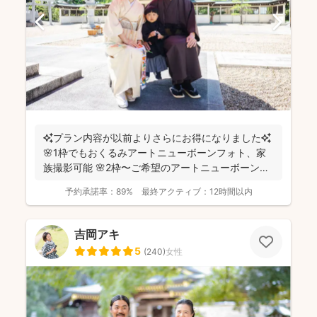
✨プラン内容が以前よりさらにお得になりました✨
🌸1枠でもおくるみアートニューボーンフォト、家
族撮影可能 🌸2枠〜ご希望のアートニューボーンフ
ォトのセ...
予約承諾率：
89%
最終アクティブ：
12時間以内
吉岡アキ
5
(
240
)
女性