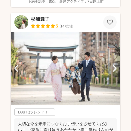
予約承諾率：
85%
最終アクティブ：
7日以上前
杉浦舞子
5
(
14
)
女性
LGBTQフレンドリー
大切な今を未来につなぐお手伝いをさせてくださ
い！ ご家族に寄り添うあたたかい雰囲気作りを心が