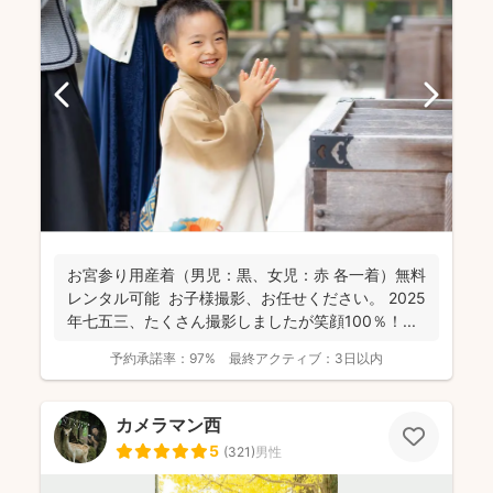
お宮参り用産着（男児：黒、女児：赤 各一着）無料
レンタル可能 お子様撮影、お任せください。 2025
年七五三、たくさん撮影しましたが笑顔100％！...
予約承諾率：
97%
最終アクティブ：
3日以内
カメラマン西
5
(
321
)
男性