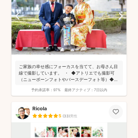
ご家族の幸せ感にフォーカスを当てて、お母さん目
線で撮影しています。 ・ ◆アトリエでも撮影可
（ニューボーンフォトやバースデーフォト等）◆
名...
予約承諾率：
97%
最終アクティブ：
7日以内
Ricola
5
(
33
)
男性