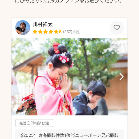
にぴったりの出張カメラマンをお選びください。
川村祥太
5
(
357
)
男性
発達凸凹相談歓迎
🥇2025年東海撮影件数1位🥇ニューボーン兄弟撮影