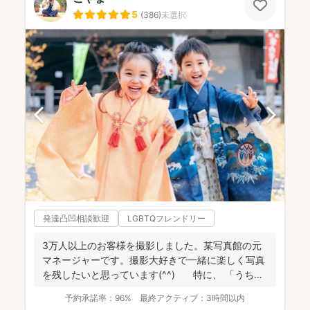
5
(
386
)
未選択
発達凸凹相談歓迎
LGBTQフレンドリー
3万人以上のお客様を撮影しました。某写真館の元
マネージャーです。撮影大好きで一緒に楽しく写真
を残したいと思っています(^^) 特に、 「うち
の...
予約承諾率：
96%
最終アクティブ：
3時間以内