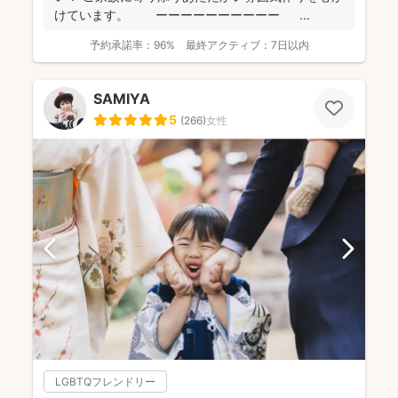
けています。 ーーーーーーーーーー ...
予約承諾率：
96%
最終アクティブ：
7日以内
SAMIYA
5
(
266
)
女性
LGBTQフレンドリー