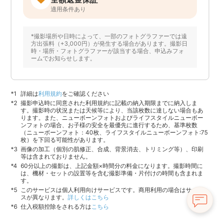
適用条件あり
*撮影場所や日時によって、一部のフォトグラファーでは遠
方出張料（+3,000円）が発生する場合があります。撮影日
時・場所・フォトグラファーが該当する場合、申込みフォ
ームでお知らせします。
詳細は
利用規約
をご確認ください
撮影申込時に同意された利用規約に記載の納入期限までに納入しま
す。撮影時の状況または天候等により、当該枚数に達しない場合もあ
ります。また、ニューボーンフォトおよびライフスタイルニューボー
ンフォトの場合、お子様の安全を最優先に進行するため、基準枚数
（ニューボーンフォト：40枚、ライフスタイルニューボーンフォト:75
枚）を下回る可能性があります。
画像の加工（個別の肌修正、合成、背景消去、トリミング等）、印刷
等は含まれておりません。
60分以上の撮影は、上記金額×時間分の料金になります。撮影時間に
は、機材・セットの設置等を含む撮影準備・片付けの時間も含まれま
す。
このサービスは個人利用向けサービスです。商用利用の場合はサービ
スが異なります。
詳しくはこちら
仕入税額控除をされる方は
こちら