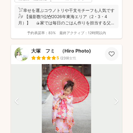
𓅯幸せを運ぶコウノトリや干支モチーフも人気です
𓃗 【撮影数1位👑2026年東海エリア（2・3・4
月）】 🍙家では毎日のごはん作りを担当する父で
あり、...
予約承諾率：
83%
最終アクティブ：
12時間以内
大塚 フミ （Hiro Photo)
5
(
239
)
女性