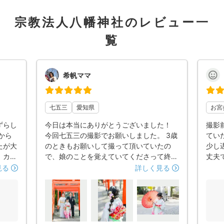
宗教法人八幡神社のレビュー一
覧
希帆ママ
七五三
愛知県
お宮
ずらし
今日は本当にありがとうございました！
撮影
から
今回七五三の撮影でお願いしました。 3歳
てい
たが大
のときもお願いして撮って頂いていたの
少し
、カメ
で、娘のことを覚えていてくださって終始
丈夫
影がで
楽しい撮影でした♪ いつもやり取りも丁寧
ラマ
見る
詳しく見る
ずつお
でリクエストなども聞いてくださり、写真
きま
ラック
の納品もとても早く安心してお任せしてお
話も
柔らか
ります。素敵な写真ばかりで川村さんにお
スす
参りの
願いしてよかったと心から思いました。
な雰
す。
また次に撮る機会で都合が合えばぜひお願
撮影