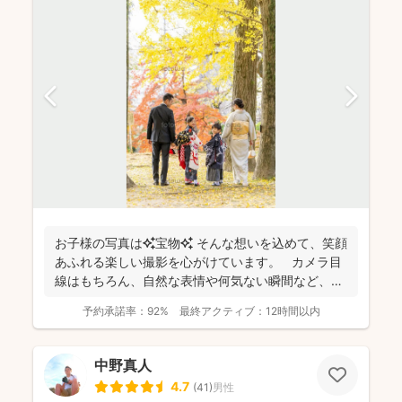
お子様の写真は✨宝物✨ そんな想いを込めて、笑顔
あふれる楽しい撮影を心がけています。 カメラ目
線はもちろん、自然な表情や何気ない瞬間など、ご
希望に合...
予約承諾率：
92%
最終アクティブ：
12時間以内
中野真人
4.7
(
41
)
男性