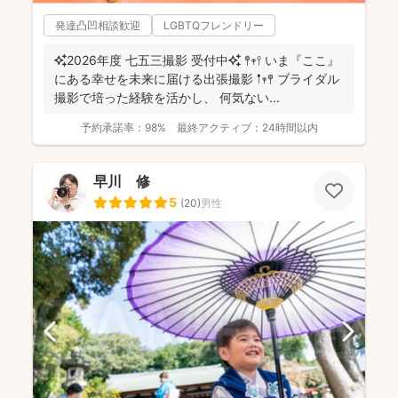
発達凸凹相談歓迎
LGBTQフレンドリー
✨2026年度 七五三撮影 受付中✨ 𖤣𖥧𖥣 いま『ここ』
にある幸せを未来に届ける出張撮影 𖡡𖥧𖤣 ブライダル
撮影で培った経験を活かし、 何気ない...
予約承諾率：
98%
最終アクティブ：
24時間以内
早川 修
5
(
20
)
男性