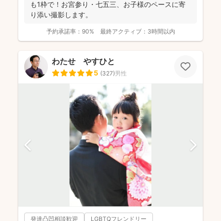
も1枠で！お宮参り・七五三、お子様のペースに寄
り添い撮影します。
予約承諾率：
90%
最終アクティブ：
3時間以内
わたせ やすひと
5
(
327
)
男性
発達凸凹相談歓迎
LGBTQフレンドリー