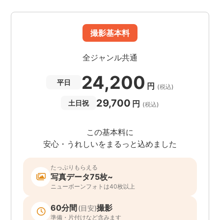
撮影基本料
全ジャンル共通
24,200
平日
円
(税込)
29,700
円
土日祝
(税込)
この基本料に
安心・うれしいをまるっと込めました
たっぷりもらえる
写真データ75枚~
ニューボーンフォトは40枚以上
60分間
撮影
(目安)
準備・片付けなど含みます