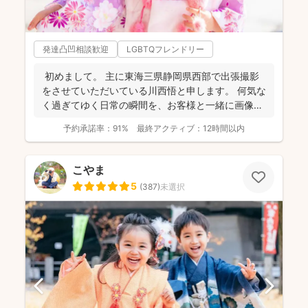
発達凸凹相談歓迎
LGBTQフレンドリー
初めまして。 主に東海三県静岡県西部で出張撮影
をさせていただいている川西悟と申します。 何気な
く過ぎてゆく日常の瞬間を、お客様と一緒に画像と
して残...
予約承諾率：
91%
最終アクティブ：
12時間以内
こやま
5
(
387
)
未選択