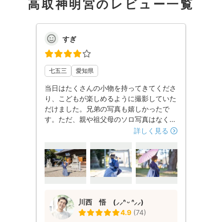
高取神明宮のレビュー一覧
すぎ
七五三
愛知県
当日はたくさんの小物を持ってきてくださ
り、こどもが楽しめるように撮影していた
だけました。兄弟の写真も嬉しかったで
す。ただ、親や祖父母のソロ写真はなくて
も良かったです。
詳しく見る
川西 悟 (⸝⸝ᐢ ᵕ ᐢ⸝⸝)
4.9
(
74
)