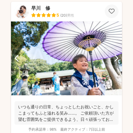
早川 修
5
(
20
)
男性
いつも通りの日常、ちょっとしたお祝いごと、かし
こまってもふと溢れる笑み……。 ご依頼頂いた方が
望む雰囲気をご提供できるよう、日々頑張っており
ます。 ...
予約承諾率：
98%
最終アクティブ：
7日以上前