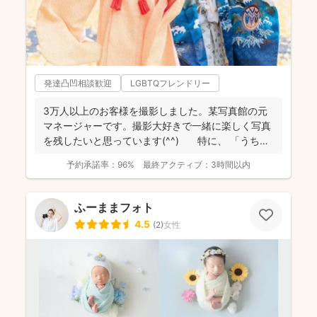
発達凸凹相談歓迎
LGBTQフレンドリー
3万人以上のお客様を撮影しました。某写真館の元
マネージャーです。撮影大好きで一緒に楽しく写真
を残したいと思っています(^^) 特に、 「うち
の...
予約承諾率：
96%
最終アクティブ：
3時間以内
ふーままフォト
4.5
(
2
)
女性