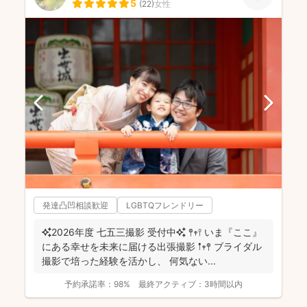
5
(
22
)
女性
発達凸凹相談歓迎
LGBTQフレンドリー
✨2026年度 七五三撮影 受付中✨ 𖤣𖥧𖥣 いま『ここ』
にある幸せを未来に届ける出張撮影 𖡡𖥧𖤣 ブライダル
撮影で培った経験を活かし、 何気ない...
予約承諾率：
98%
最終アクティブ：
3時間以内