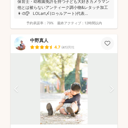
保育士・幼稚園免許を持つ子ども大好きカメラマン
他とは被らないアンティーク調小物&レタッチ加工
👩‍🎨🎨 LOLart〆(ロゥルアート)代表...
予約承諾率：
79%
最終アクティブ：
12時間以内
中野真人
4.7
(
41
)
男性