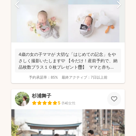
4歳の女の子ママが 大切な「はじめての記念」をや
さしく撮影いたします🩷 【今だけ！産前予約で、納
品枚数プラス１０枚プレゼント🎁】 ママと赤ちゃ
ん...
予約承諾率：
85%
最終アクティブ：
7日以上前
杉浦舞子
5
(
14
)
女性