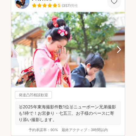
5
(
357
)
男性
発達凸凹相談歓迎
🥇2025年東海撮影件数1位🥇ニューボーン兄弟撮影
も1枠で！お宮参り・七五三、お子様のペースに寄
り添い撮影します。
予約承諾率：
90%
最終アクティブ：
3時間以内