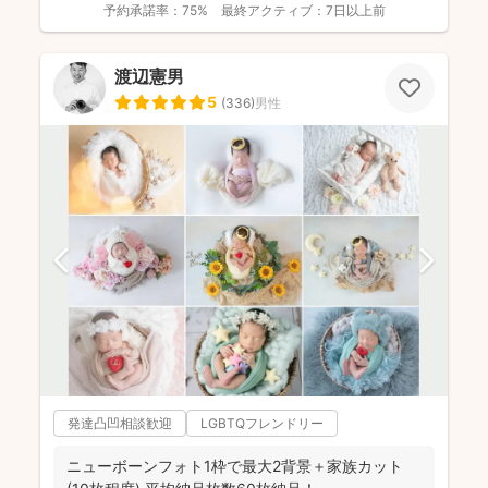
予約承諾率：
75%
最終アクティブ：
7日以上前
渡辺憲男
5
(
336
)
男性
発達凸凹相談歓迎
LGBTQフレンドリー
ニューボーンフォト1枠で最大2背景＋家族カット