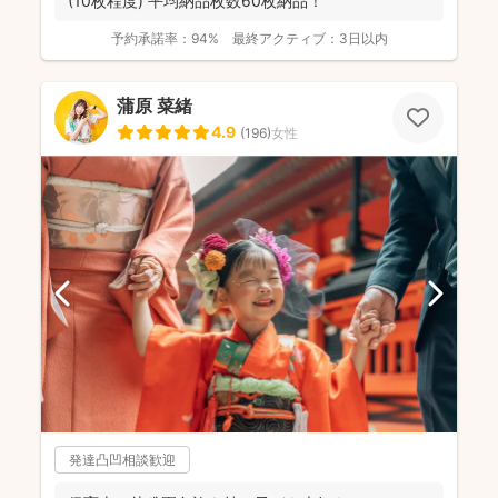
(10枚程度) 平均納品枚数60枚納品！
予約承諾率：
94%
最終アクティブ：
3日以内
蒲原 菜緒
4.9
(
196
)
女性
発達凸凹相談歓迎