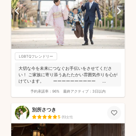
LGBTQフレンドリー
大切な今を未来につなぐお手伝いをさせてくださ
い！ ご家族に寄り添うあたたかい雰囲気作りを心が
けています。 ーーーーーーーーーー ...
予約承諾率：
96%
最終アクティブ：
3日以内
別所さつき
5
(
1
)
女性