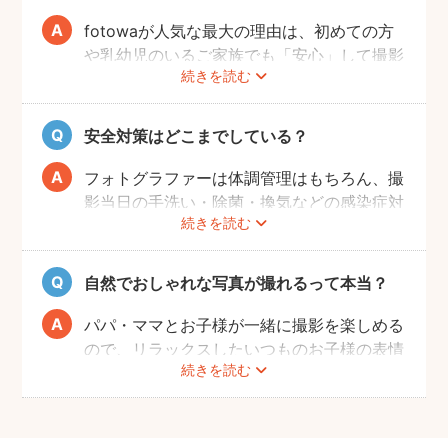
fotowaが人気な最大の理由は、初めての方
や乳幼児のいるご家族でも「安心」して撮影
続きを読む
を楽しんでいただけることです。
厳しい審査を通過した、赤ちゃん・子どもの
扱いに慣れているパパ・ママ世代のカメラマ
安全対策はどこまでしている？
ンが全国に多数在籍。
またどのカメラマンでも指名料は一切ござい
フォトグラファーは体調管理はもちろん、撮
ません。分かりやすい料金体系も人気のポイ
影当日の手洗い・除菌・換気などの感染症対
ントです。
続きを読む
策や、熱中症予防に努めます。
また、撮影中はご家族のペースに合わせなが
ら、周囲や足元に危険なものがないか注意を
自然でおしゃれな写真が撮れるって本当？
呼び掛けながら進行しますのでご安心くださ
い。
パパ・ママとお子様が一緒に撮影を楽しめる
ので、リラックスしたいつものお子様の表情
続きを読む
を撮影できます。
こども・家族撮影に長けたプロカメラマンの
中から、ユーザー自身が好きなカメラマンを
指名するので、自分好みの「家族らしいおし