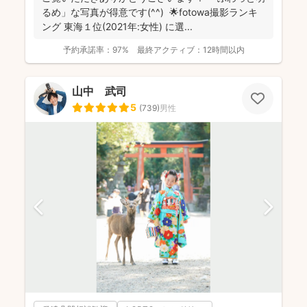
るめ」な写真が得意です(^^) 🌟fotowa撮影ランキ
ング 東海１位(2021年:女性) に選...
予約承諾率：
97%
最終アクティブ：
12時間以内
山中 武司
5
(
739
)
男性