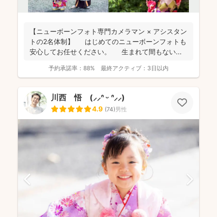
【ニューボーンフォト専門カメラマン × アシスタン
トの2名体制】 はじめてのニューボーンフォトも
安心してお任せください。 生まれて間もない...
予約承諾率：
88%
最終アクティブ：
3日以内
川西 悟 (⸝⸝ᐢ ᵕ ᐢ⸝⸝)
4.9
(
74
)
男性