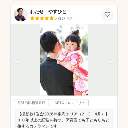
わたせ やすひと
5
(
327
)
男性
発達凸凹相談歓迎
LGBTQフレンドリー
【撮影数1位👑2026年東海エリア（2・3・4月）】
１０年以上の経験を持つ、保育園でも子どもたちと
接するカメラマンです