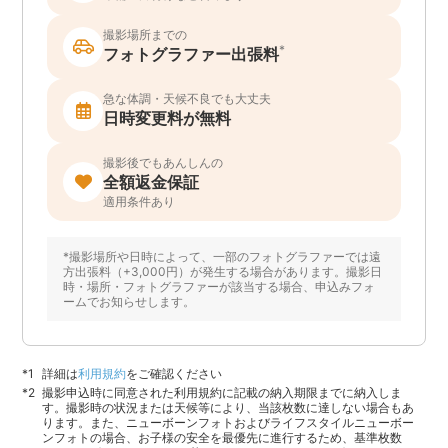
撮影場所までの
*
フォトグラファー出張料
急な体調・天候不良でも大丈夫
日時変更料が無料
撮影後でもあんしんの
全額返金保証
適用条件あり
*撮影場所や日時によって、一部のフォトグラファーでは遠
方出張料（+3,000円）が発生する場合があります。撮影日
時・場所・フォトグラファーが該当する場合、申込みフォ
ームでお知らせします。
詳細は
利用規約
をご確認ください
撮影申込時に同意された利用規約に記載の納入期限までに納入しま
す。撮影時の状況または天候等により、当該枚数に達しない場合もあ
ります。また、ニューボーンフォトおよびライフスタイルニューボー
ンフォトの場合、お子様の安全を最優先に進行するため、基準枚数