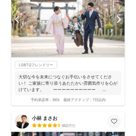
LGBTQフレンドリー
大切な今を未来につなぐお手伝いをさせてくださ
い！ ご家族に寄り添うあたたかい雰囲気作りを心が
けています。 ーーーーーーーーーー ...
予約承諾率：
96%
最終アクティブ：
7日以内
小林 まさお
5
(
82
)
男性