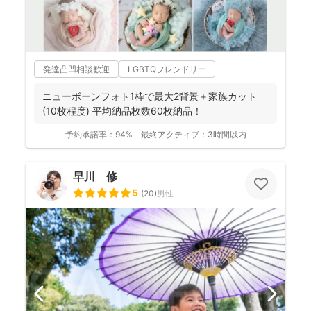
発達凸凹相談歓迎
LGBTQフレンドリー
ニューボーンフォト1枠で最大2背景＋家族カット
(10枚程度) 平均納品枚数60枚納品！
予約承諾率：
94%
最終アクティブ：
3時間以内
早川 修
5
(
20
)
男性