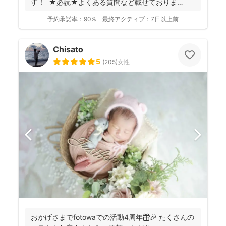
す！ ★必読★よくある質問など載せておりま
す。 ...
予約承諾率：
90%
最終アクティブ：
7日以上前
Chisato
5
(
205
)
女性
おかげさまでfotowaでの活動4周年🎁🎉 たくさんの