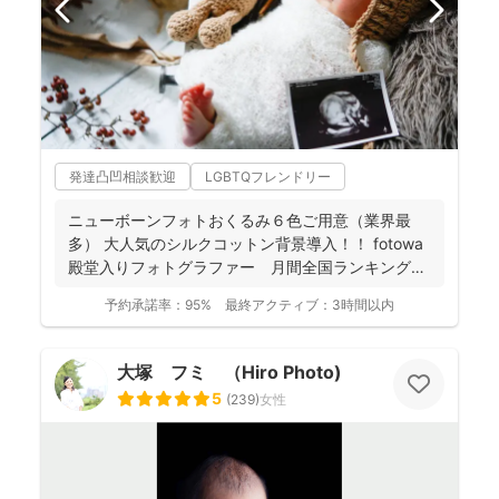
発達凸凹相談歓迎
LGBTQフレンドリー
ニューボーンフォトおくるみ６色ご用意（業界最
多） 大人気のシルクコットン背景導入！！ fotowa
殿堂入りフォトグラファー 月間全国ランキング１
位獲得...
予約承諾率：
95%
最終アクティブ：
3時間以内
大塚 フミ （Hiro Photo)
5
(
239
)
女性