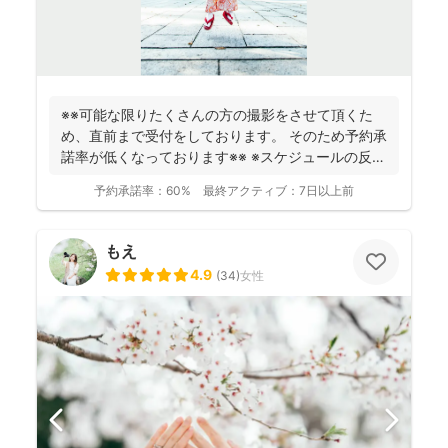
※※可能な限りたくさんの方の撮影をさせて頂くた
め、直前まで受付をしております。 そのため予約承
諾率が低くなっております※※ ※スケジュールの反映
が遅れ...
予約承諾率：
60%
最終アクティブ：
7日以上前
もえ
4.9
(
34
)
女性