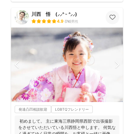
川西 悟 (⸝⸝ᐢ ᵕ ᐢ⸝⸝)
4.9
(
74
)
男性
発達凸凹相談歓迎
LGBTQフレンドリー
初めまして。 主に東海三県静岡県西部で出張撮影
をさせていただいている川西悟と申します。 何気な
く過ぎてゆく日常の瞬間を、お客様と一緒に画像と