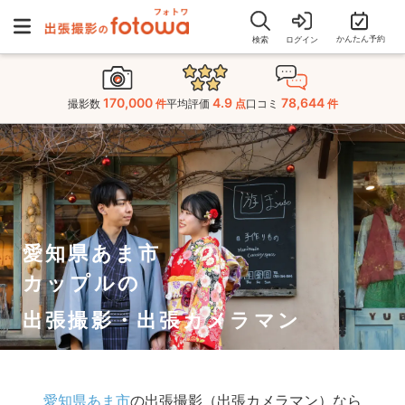
かんたん予約
検索
ログイン
170,000
4.9
78,644
撮影数
件
平均評価
点
口コミ
件
愛知県あま市
カップルの
出張撮影・出張カメラマン
愛知県あま市
の出張撮影（出張カメラマン）なら