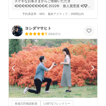
ステキなお客さまからご依頼いただき
✨✨✨✨✨✨✨✨✨✨ 2022年 新人賞受賞 ✨🏆 ...
予約承諾率：
98%
最終アクティブ：
3時間以内
ヨシダマサヒト
5
(
254
)
男性
発達凸凹相談歓迎
LGBTQフレンドリー