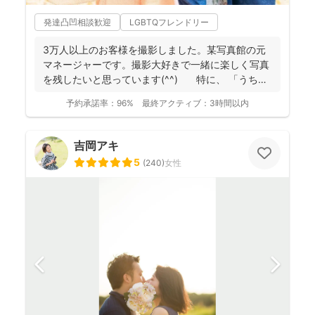
発達凸凹相談歓迎
LGBTQフレンドリー
3万人以上のお客様を撮影しました。某写真館の元
マネージャーです。撮影大好きで一緒に楽しく写真
を残したいと思っています(^^) 特に、 「うち
の...
予約承諾率：
96%
最終アクティブ：
3時間以内
吉岡アキ
5
(
240
)
女性