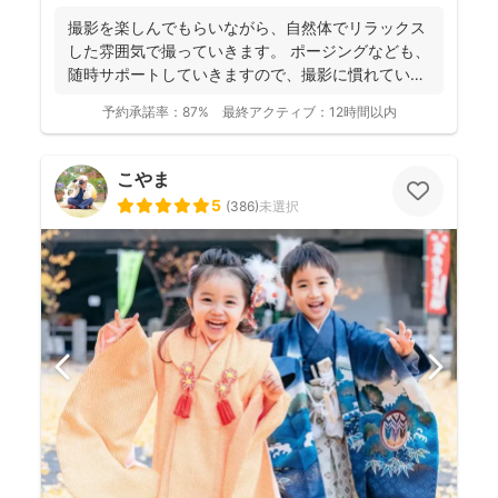
撮影を楽しんでもらいながら、自然体でリラックス
した雰囲気で撮っていきます。 ポージングなども、
随時サポートしていきますので、撮影に慣れていな
い方もお気軽...
予約承諾率：
87%
最終アクティブ：
12時間以内
こやま
5
(
386
)
未選択