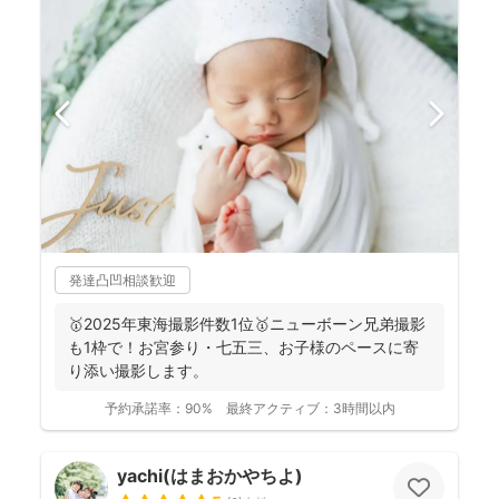
発達凸凹相談歓迎
🥇2025年東海撮影件数1位🥇ニューボーン兄弟撮影
も1枠で！お宮参り・七五三、お子様のペースに寄
り添い撮影します。
予約承諾率：
90%
最終アクティブ：
3時間以内
yachi(はまおかやちよ)