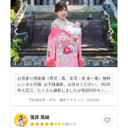
お宮参り用産着（男児：黒、女児：赤 各一着）無料
レンタル可能 お子様撮影、お任せください。 2025
年七五三、たくさん撮影しましたが笑顔100％！...
予約承諾率：
97%
最終アクティブ：
3日以内
蒲原 菜緒
4.9
(
196
)
女性