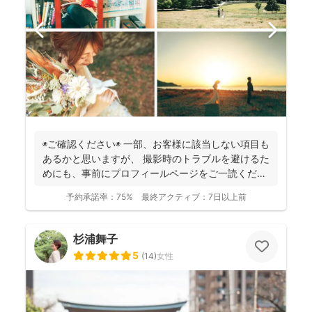
◉ご確認ください◉ 一部、お客様に該当しない項目も
あるかと思いますが、 撮影時のトラブルを避けるた
めにも、事前にプロフィールページをご一読くださ
います...
予約承諾率：
75%
最終アクティブ：
7日以上前
杉浦舞子
5
(
14
)
女性