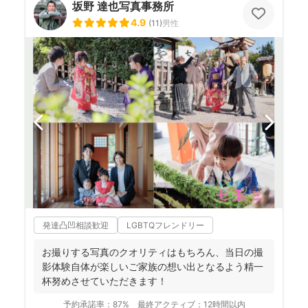
坂野 達也写真事務所
4.9
(
11
)
男性
発達凸凹相談歓迎
LGBTQフレンドリー
お撮りする写真のクオリティはもちろん、当日の撮
影体験自体が楽しいご家族の想い出となるよう精一
杯努めさせていただきます！
予約承諾率：
87%
最終アクティブ：
12時間以内