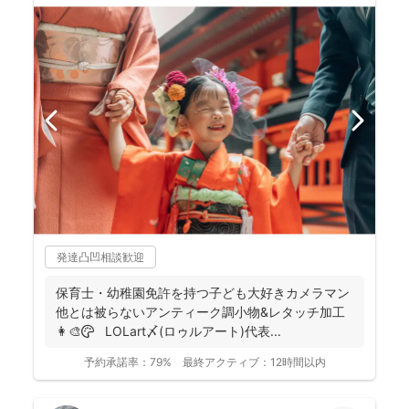
発達凸凹相談歓迎
保育士・幼稚園免許を持つ子ども大好きカメラマン
他とは被らないアンティーク調小物&レタッチ加工
👩‍🎨🎨 LOLart〆(ロゥルアート)代表...
予約承諾率：
79%
最終アクティブ：
12時間以内