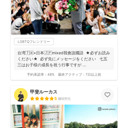
LGBTQフレンドリー
台湾🇹🇼×日本🇯🇵mixed我會說國語 ★必ずお読み
ください★ 必ず先にメッセージをください 七五
三はお子様の成長を祝う行事ですが ...
予約承諾率：
48%
最終アクティブ：
7日以上前
甲斐ルーカス
5
(
61
)
男性