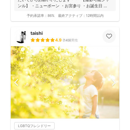
ンル】 ・ニューボーン ・お宮参り ・お誕生日 ...
予約承諾率：
86%
最終アクティブ：
12時間以内
taishi
4.9
(
149
)
男性
LGBTQフレンドリー