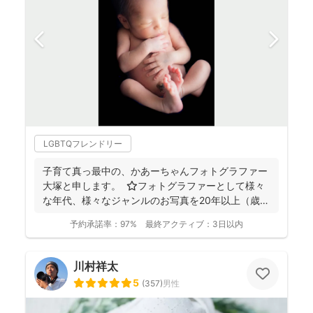
LGBTQフレンドリー
子育て真っ最中の、かあーちゃんフォトグラファー
大塚と申します。 ⭐︎フォトグラファーとして様々
な年代、様々なジャンルのお写真を20年以上（歳バ
レちゃ...
予約承諾率：
97%
最終アクティブ：
3日以内
川村祥太
5
(
357
)
男性