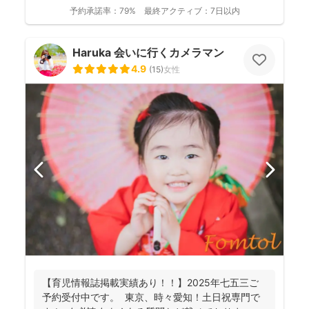
得意と...
予約承諾率：
79%
最終アクティブ：
7日以内
Haruka 会いに行くカメラマン
4.9
(
15
)
女性
【育児情報誌掲載実績あり！！】2025年七五三ご
予約受付中です。 東京、時々愛知！土日祝専門で