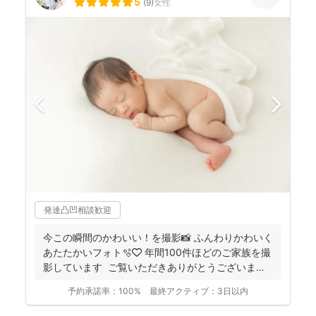
5
(
9
)
女性
発達凸凹相談歓迎
今この瞬間のかわいい！を撮影📸 ふんわりかわいく
あたたかいフォト🫧🤍 年間100件ほどのご家族を撮
影しています ご覧いただきありがとうございま
す...
予約承諾率：
100%
最終アクティブ：
3日以内