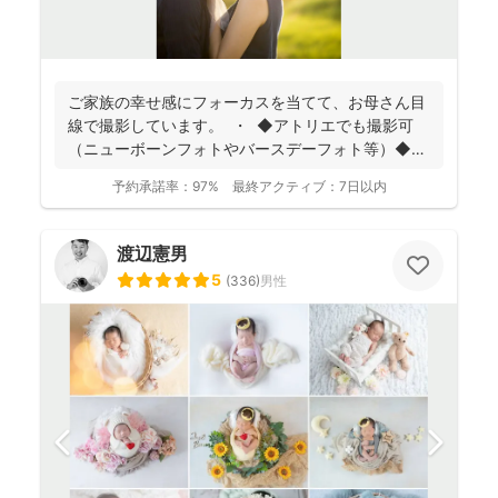
ご家族の幸せ感にフォーカスを当てて、お母さん目
線で撮影しています。 ・ ◆アトリエでも撮影可
（ニューボーンフォトやバースデーフォト等）◆
名...
予約承諾率：
97%
最終アクティブ：
7日以内
渡辺憲男
5
(
336
)
男性