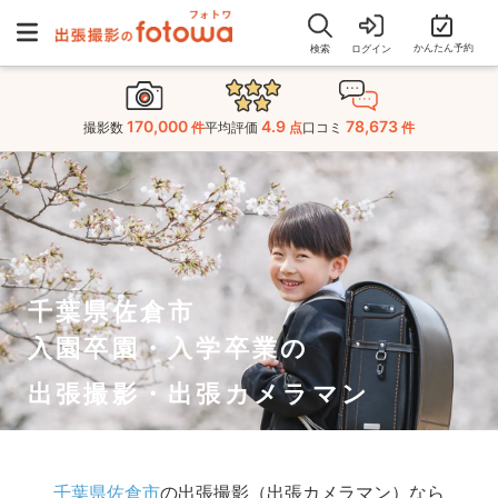
かんたん予約
検索
ログイン
170,000
4.9
78,673
撮影数
件
平均評価
点
口コミ
件
千葉県佐倉市
入園卒園・入学卒業の
出張撮影・出張カメラマン
千葉県佐倉市
の出張撮影（出張カメラマン）なら