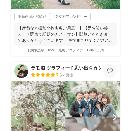
発達凸凹相談歓迎
LGBTQフレンドリー
【産着など撮影小物多数ご用意！】【元お笑い芸
人！？関東で話題のカメラマン】閲覧いただきまし
てありがとうございます！ 最後まで見てくだされば
嬉しいです♪ ...
予約承諾率：
65%
最終アクティブ：
12時間以内
ラモ ✿ グラフィー [ 思い出をカタチに ]
5
(
22
)
男性