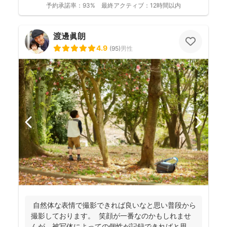
予約承諾率：
93%
最終アクティブ：
12時間以内
渡邊眞朗
4.9
(
95
)
男性
自然体な表情で撮影できれば良いなと思い普段から
撮影しております。 笑顔が一番なのかもしれませ
んが、被写体によっての個性が記録できればと思っ