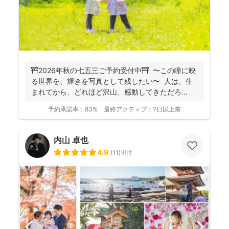
⛩️2026年秋の七五三ご予約受付中⛩️ 〜この瞳に映
る世界を、輝きを写真として残したい〜 人は、生
まれてから、どれほど沢山、感動してきただろ...
予約承諾率：
83%
最終アクティブ：
7日以上前
内山 卓也
4.9
(
11
)
男性