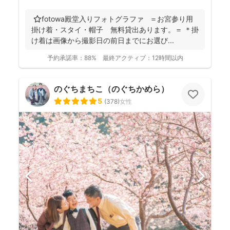
⭐️fotowa殿堂入りフォトグラファ ＝お宮参り用
掛け着・スタイ・帽子 無料貸出あります。＝ ＊掛
け着は画像から撮影日の前日までにお選び...
予約承諾率：
88%
最終アクティブ：
12時間以内
のぐちまちこ（のぐちかめら）
5
(
378
)
女性