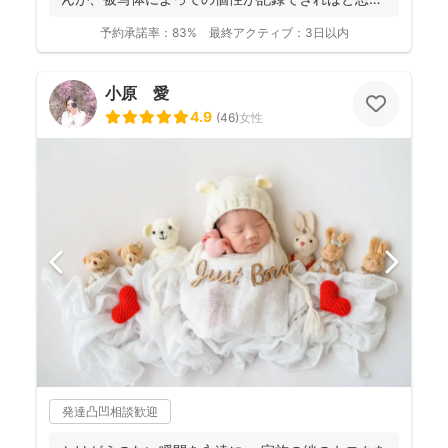
ており...
予約承諾率：
83%
最終アクティブ：
3日以内
小原 愛
4.9
(
46
)
女性
発達凸凹相談歓迎