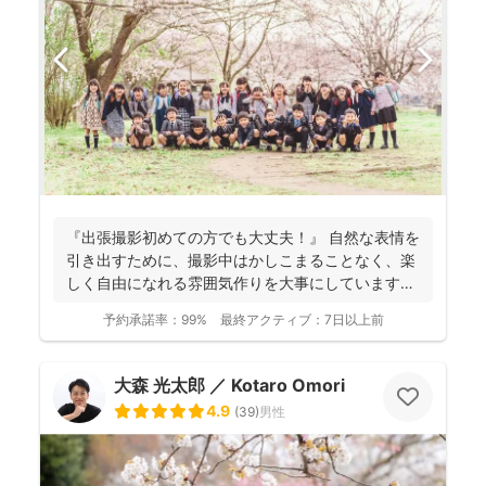
『出張撮影初めての方でも大丈夫！』 自然な表情を
引き出すために、撮影中はかしこまることなく、楽
しく自由になれる雰囲気作りを大事にしています＾
＾ こ...
予約承諾率：
99%
最終アクティブ：
7日以上前
大森 光太郎 ／ Kotaro Omori
4.9
(
39
)
男性