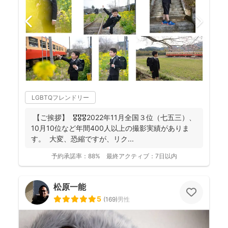
LGBTQフレンドリー
【ご挨拶】 🎖️🎖️🎖️2022年11月全国３位（七五三）、
10月10位など年間400人以上の撮影実績がありま
す。 大変、恐縮ですが、リク...
予約承諾率：
88%
最終アクティブ：
7日以内
松原一能
5
(
169
)
男性