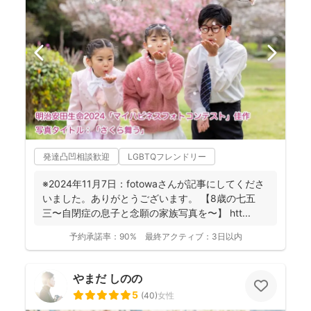
発達凸凹相談歓迎
LGBTQフレンドリー
※2024年11月7日：fotowaさんが記事にしてくださ
いました。ありがとうございます。 【8歳の七五
三〜自閉症の息子と念願の家族写真を〜】 htt...
予約承諾率：
90%
最終アクティブ：
3日以内
やまだ しのの
5
(
40
)
女性