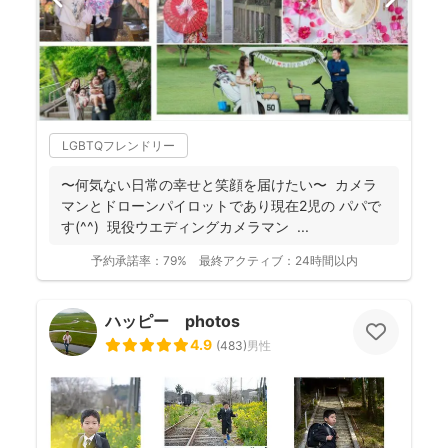
LGBTQフレンドリー
〜何気ない日常の幸せと笑顔を届けたい〜 カメラ
マンとドローンパイロットであり現在2児の パパで
す(^^) 現役ウエディングカメラマン ...
予約承諾率：
79%
最終アクティブ：
24時間以内
ハッピー photos
4.9
(
483
)
男性