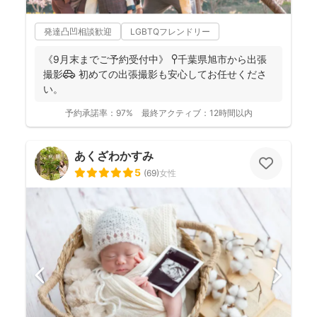
発達凸凹相談歓迎
LGBTQフレンドリー
《9月末までご予約受付中》 📍千葉県旭市から出張
撮影🚗 初めての出張撮影も安心してお任せくださ
い。
予約承諾率：
97%
最終アクティブ：
12時間以内
あくざわかすみ
5
(
69
)
女性