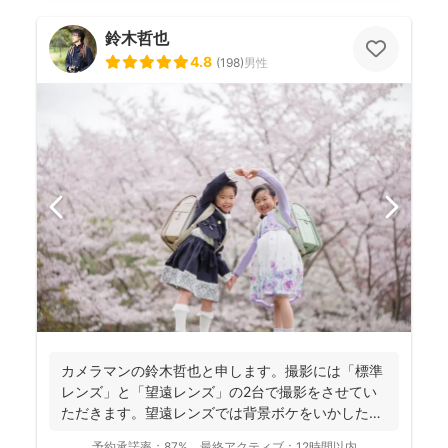
鈴木哲也
4.8
(
198
)
男性
カメラマンの鈴木哲也と申します。撮影には「標準
レンズ」と「望遠レンズ」の2台で撮影をさせてい
ただきます。望遠レンズでは背景ボケをいかしたお
写真を撮影させて...
予約承諾率：
87%
最終アクティブ：
12時間以内