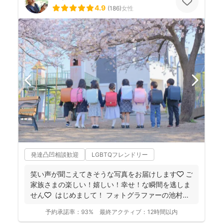
4.9
(
186
)
女性
発達凸凹相談歓迎
LGBTQフレンドリー
笑い声が聞こえてきそうな写真をお届けします🧡 ご
家族さまの楽しい！嬉しい！幸せ！な瞬間を逃しま
せん🧡 ⁡ はじめまして！ フォトグラファーの池村
和...
予約承諾率：
93%
最終アクティブ：
12時間以内