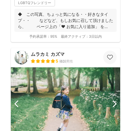
LGBTQフレンドリー
◆ この写真、ちょっと気になる・・好きなタイ
プ・・ などなど、もしお気に召して頂けました
ら、 ページ上の「❤ お気に入り追加」 を
...
予約承諾率：
95%
最終アクティブ：
3日以内
ムラカミ カズマ
5
(
63
)
男性