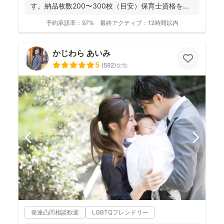
す。納品枚数200〜300枚（目安）保育士資格を持
つ妻の監修の下...
予約承諾率：
97%
最終アクティブ：
12時間以内
かじわら あいみ
5
(
592
)
女性
発達凸凹相談歓迎
LGBTQフレンドリー