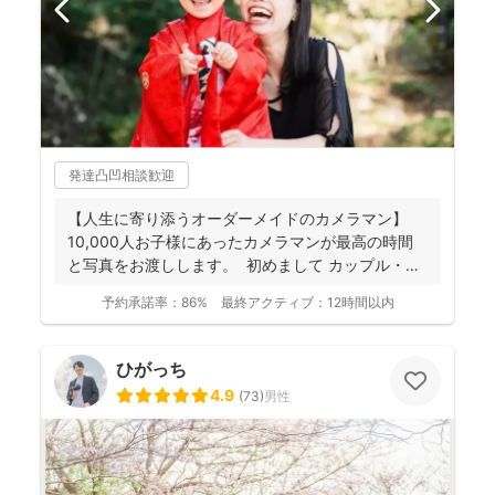
発達凸凹相談歓迎
【人生に寄り添うオーダーメイドのカメラマン】
10,000人お子様にあったカメラマンが最高の時間
と写真をお渡しします。 初めまして カップル・
フ...
予約承諾率：
86%
最終アクティブ：
12時間以内
ひがっち
4.9
(
73
)
男性