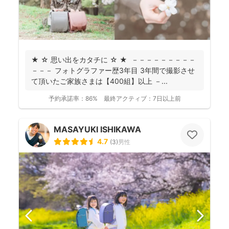
★ ☆ 思い出をカタチに ☆ ★ －－－－－－－－－
－－－ フォトグラファー歴3年目 3年間で撮影させ
て頂いたご家族さまは【400組】以上 －...
予約承諾率：
86%
最終アクティブ：
7日以上前
MASAYUKI ISHIKAWA
4.7
(
3
)
男性