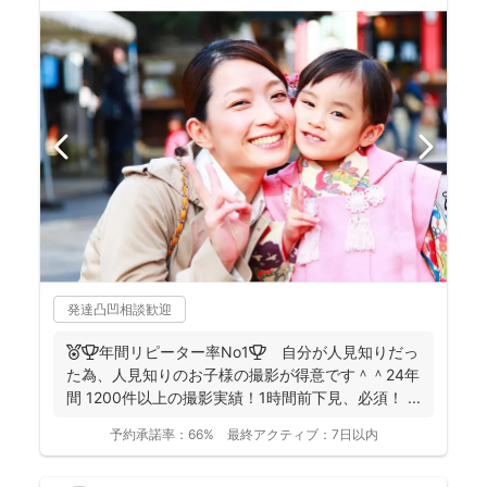
発達凸凹相談歓迎
🏅🏆️年間リピーター率No1🏆 自分が人見知りだっ
た為、人見知りのお子様の撮影が得意です＾＾24年
間 1200件以上の撮影実績！1時間前下見、必須！ ...
予約承諾率：
66%
最終アクティブ：
7日以内