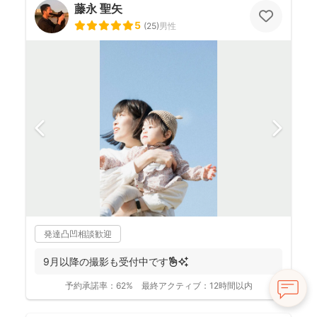
藤永 聖矢
5
(
25
)
男性
発達凸凹相談歓迎
9月以降の撮影も受付中です✌️✨
予約承諾率：
62%
最終アクティブ：
12時間以内