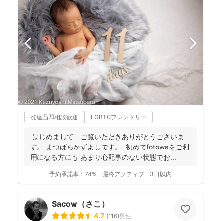
発達凸凹相談歓迎
LGBTQフレンドリー
はじめまして ご覧いただきありがとうございま
す。 まつばらかずよしです。 初めてfotowaをご利
用になる方にも あまり心配事のない状態でお...
予約承諾率：
74%
最終アクティブ：
3日以内
Sacow（さこ）
4.7
(
116
)
男性