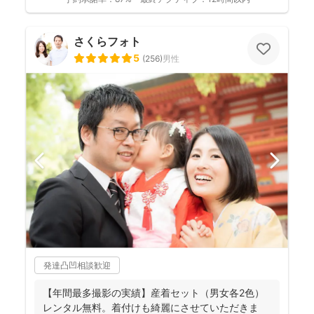
さくらフォト
5
(
256
)
男性
発達凸凹相談歓迎
【年間最多撮影の実績】産着セット（男女各2色）
レンタル無料。着付けも綺麗にさせていただきま