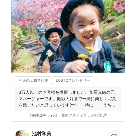
発達凸凹相談歓迎
LGBTQフレンドリー
3万人以上のお客様を撮影しました。某写真館の元
マネージャーです。撮影大好きで一緒に楽しく写真
を残したいと思っています(^^) 特に、 「うち
の...
予約承諾率：
96%
最終アクティブ：
3時間以内
池村和美