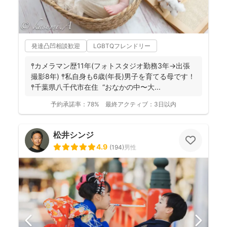
発達凸凹相談歓迎
LGBTQフレンドリー
𖤣カメラマン歴11年(フォトスタジオ勤務3年→出張
撮影8年) 𖤣私自身も6歳(年長)男子を育てる母です！
𖤣千葉県八千代市在住 “おなかの中〜大...
予約承諾率：
78%
最終アクティブ：
3日以内
松井シンジ
4.9
(
194
)
男性