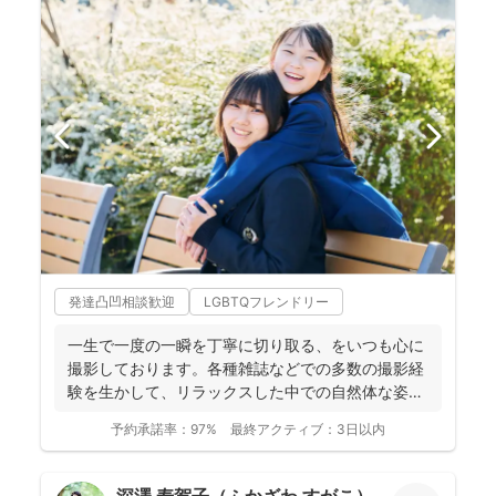
発達凸凹相談歓迎
LGBTQフレンドリー
一生で一度の一瞬を丁寧に切り取る、をいつも心に
撮影しております。各種雑誌などでの多数の撮影経
験を生かして、リラックスした中での自然体な姿の
お写真を、ベスト...
予約承諾率：
97%
最終アクティブ：
3日以内
深澤 寿賀子（ふかざわ すがこ）