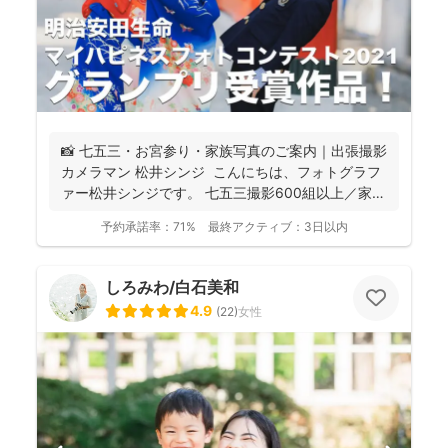
📸 七五三・お宮参り・家族写真のご案内｜出張撮影
カメラマン 松井シンジ こんにちは、フォトグラフ
ァー松井シンジです。 七五三撮影600組以上／家
族...
予約承諾率：
71%
最終アクティブ：
3日以内
しろみわ/白石美和
4.9
(
22
)
女性