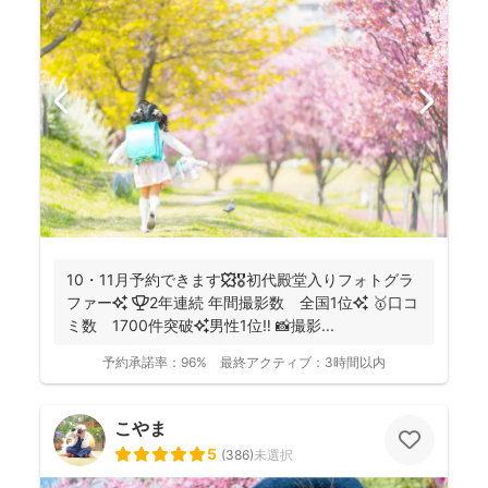
10・11月予約できます🍁🎖初代殿堂入りフォトグラ
ファー✨ 🏆2年連続 年間撮影数 全国1位✨ 🥇口コ
ミ数 1700件突破✨男性1位‼️ 📸撮影...
予約承諾率：
96%
最終アクティブ：
3時間以内
こやま
5
(
386
)
未選択