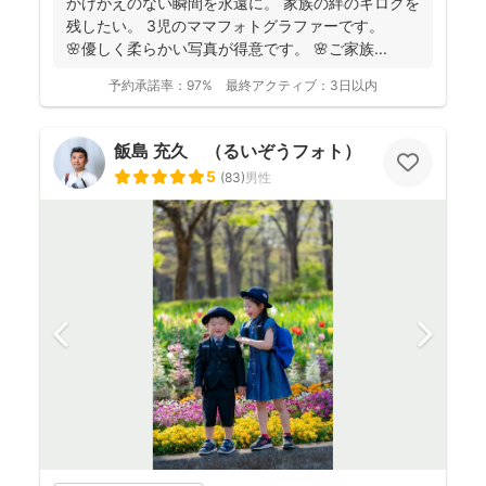
かけがえのない瞬間を永遠に。 家族の絆のキロクを
残したい。 3児のママフォトグラファーです。
🌸優しく柔らかい写真が得意です。 🌸ご家族...
予約承諾率：
97%
最終アクティブ：
3日以内
飯島 充久 （るいぞうフォト）
5
(
83
)
男性