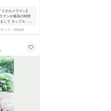
イドのカメラマン】
メラマンが最高の時間
まして カップル・
クティブ：
3日以内
性