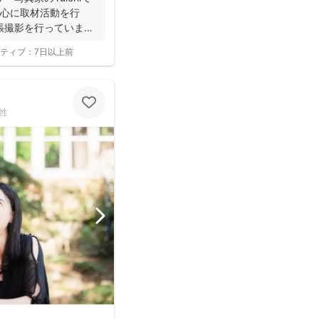
中心に取材活動を行
張撮影を行っていま
ティブ：
7日以上前
性