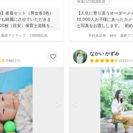
発達凸凹相談歓迎
績】産着セット（男女各2色）
【人生に寄り添うオーダーメ
けも綺麗にさせていただきま
10,000人お子様にあったカ
300枚（目安）保育士資格を持
と写真をお渡しします。 初め
フ...
最終アクティブ：
12時間以内
予約承諾率：
86%
最終ア
なかい かずみ
4.9
5
(
186
)
女性
(
322
)
女