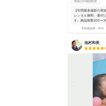
発達凸凹相談歓迎
【年間最多撮影の実
レンタル無料。着付
す。納品枚数200〜
つ妻の監修の下...
予約承諾率：
97%
池村和美