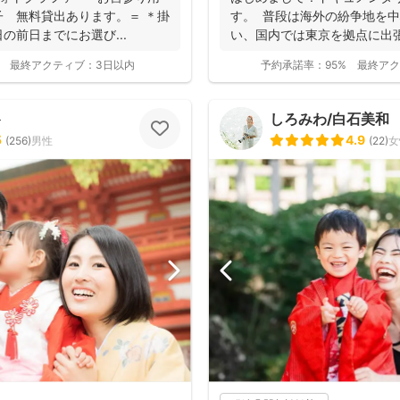
 無料貸出あります。＝ ＊掛
す。 普段は海外の紛争地を
の前日までにお選び...
い、国内では東京を拠点に出
す。ファ...
最終アクティブ：
3日以内
予約承諾率：
95%
最終アク
ト
しろみわ/白石美和
5
4.9
(
256
)
男性
(
22
)
女