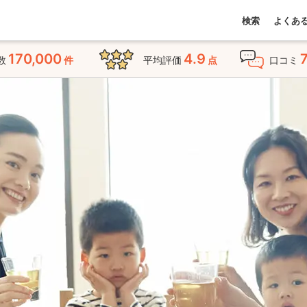
検索
よくあ
170,000
4.9
数
件
平均評価
点
口コミ