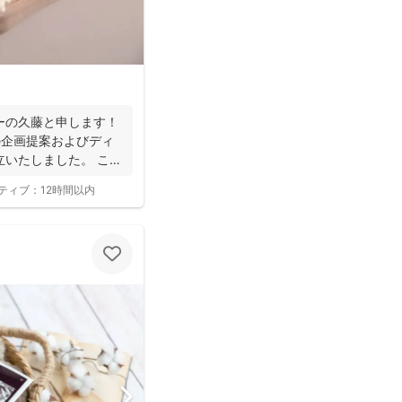
ーの久藤と申します！
の企画提案およびディ
立いたしました。 これ
ティブ：
12時間以内