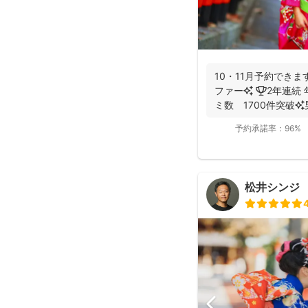
10・11月予約できま
ファー✨ 🏆2年連続 年間撮影数 全国1位✨ 🥇口コ
ミ数 1700件突破✨男性
予約承諾率：
96%
松井シンジ