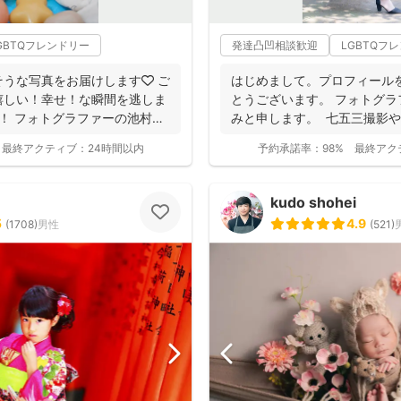
GBTQフレンドリー
発達凸凹相談歓迎
LGBTQフ
うな写真をお届けします🧡 ご
はじめまして。プロフィール
嬉しい！幸せ！な瞬間を逃しま
とうございます。 フォトグラ
して！ フォトグラファーの池村
みと申します。 七五三撮影
族写真...
最終アクティブ：
24時間以内
予約承諾率：
98%
最終アク
kudo shohei
5
4.9
(
1708
)
男性
(
521
)