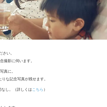
ください。
念撮影に伺います。
写真に。
たりな記念写真が残せます。
切なし。（詳しくは
こちら
）