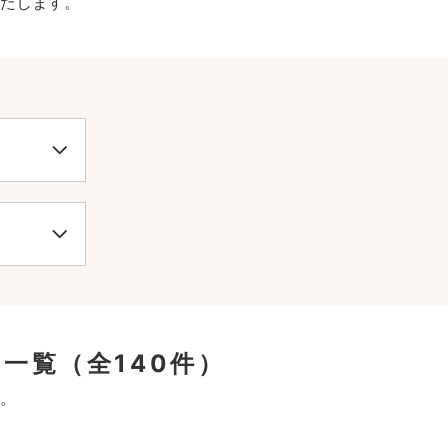
たします。
ン一覧
（全140件）
。