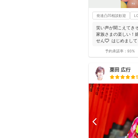
発達凸凹相談歓迎
L
笑い声が聞こえてきそ
家族さまの楽しい！
せん🧡 ⁡ はじめま
和...
予約承諾率：
93%
栗田 広行