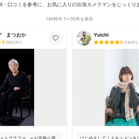
例・口コミを参考に、お気に入りの出張カメラマンをじっくり
140件中 1〜30件を表示
デ まつおか
Yuichi
4.9
5
(
531
)
男性
(
13
)
男性
りフォトグラファ ＝お宮参り用
はじめまして！ドキュメンタリー