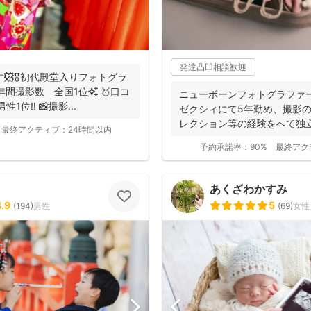
発達凸凹相談歓迎
す🍁🎖初代殿堂入りフォトグラ
ニューボーンフォトグラファ
1位‼️ 📸撮影...
ゼクシィにて5年勤め、撮影
レクション等の経験をへて独
最終アクティブ：
24時間以内
までに1...
予約承諾率：
90%
最終アク
あくざわかすみ
4.9
5
(
194
)
男性
(
69
)
女性