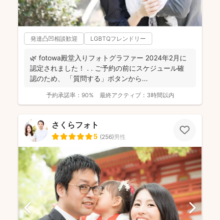
発達凸凹相談歓迎
LGBTQフレンドリー
🌿 fotowa殿堂入りフォトグラファー 2024年2月に
認定されました！ . . ご予約の前にスケジュール確
認のため、 「質問する」ボタンから...
予約承諾率：
90%
最終アクティブ：
3時間以内
さくらフォト
5
(
256
)
男性