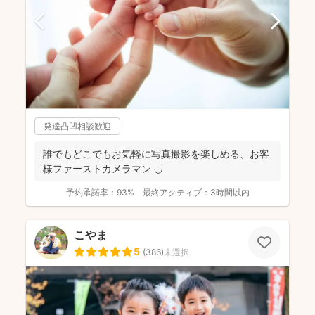
発達凸凹相談歓迎
誰でもどこでもお気軽に写真撮影を楽しめる、お客
様ファーストカメラマン ◡̈
予約承諾率：
93%
最終アクティブ：
3時間以内
こやま
5
(
386
)
未選択