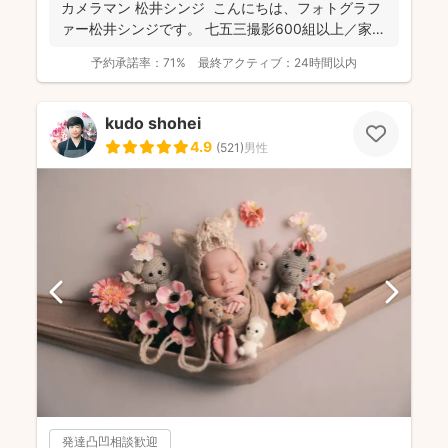
カメラマン 松井シンジ こんにちは、フォトグラフ
ァー松井シンジです。 七五三撮影600組以上／家
族...
予約承諾率：
71%
最終アクティブ：
24時間以内
kudo shohei
4.9
(
521
)
男性
発達凸凹相談歓迎