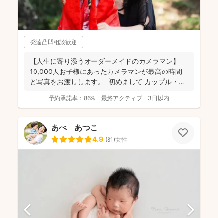
発達凸凹相談歓迎
【人生に寄り添うオーダーメイドのカメラマン】
10,000人お子様にあったカメラマンが最高の時間
と写真をお渡しします。 初めまして カップル・
フ...
予約承諾率：
86%
最終アクティブ：
3日以内
あべ あつこ
4.9
(
81
)
女性