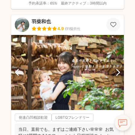
予約承諾率：
65%
最終アクティブ：
3時間以内
羽柴和也
4.9
(
115
)
男性
発達凸凹相談歓迎
LGBTQフレンドリー
当日、直前でも、まずはご連絡下さい🌸🌸🌸 お気