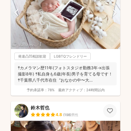
発達凸凹相談歓迎
LGBTQフレンドリー
𖤣カメラマン歴11年(フォトスタジオ勤務3年→出張
撮影8年) 𖤣私自身も6歳(年長)男子を育てる母です！
𖤣千葉県八千代市在住 “おなかの中〜大...
予約承諾率：
78%
最終アクティブ：
24時間以内
鈴木哲也
4.8
(
198
)
男性