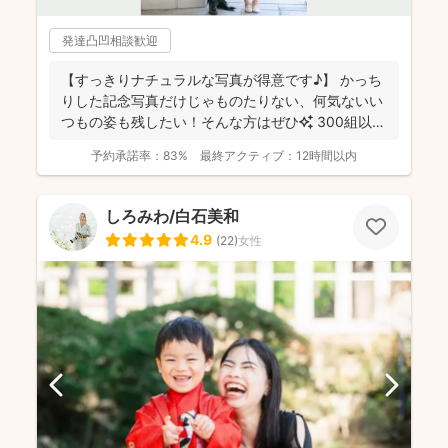
発達凸凹相談歓迎
【すっきりナチュラルな写真が得意です♪】 かっち
りした記念写真だけじゃものたりない、何気ないい
つもの姿も残したい！そんな方はぜひ✨️ 300組以上
のご...
予約承諾率：
83%
最終アクティブ：
12時間以内
しろみわ/白石美和
4.9
(
22
)
女性