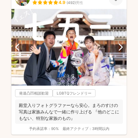
4.9
(
492
)
男性
発達凸凹相談歓迎
LGBTQフレンドリー
殿堂入りフォトグラファーなら安心。まろのすけの
写真は家族みんなで一緒に作り上げる 『他のどこに
もない、特別な家族のもの』
予約承諾率：
90%
最終アクティブ：
3時間以内