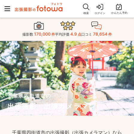
かんたん予約
検索
ログイン
170,000
4.9
78,654
撮影数
件
平均評価
点
口コミ
件
千葉県四街道市の
出張撮影・出張カメラマン
千葉県四街道市の出張撮影（出張カメラマン）なら