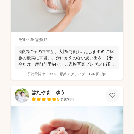
発達凸凹相談歓迎
3歳男の子のママが、大切に撮影いたします💕 ご家
族の最高に可愛い、かけがえのない思い出を 【🎁
今だけ！産前前予約で、ご家族写真プレゼント🎁】
...
予約承諾率：
83%
最終アクティブ：
12時間以内
はたやま ゆう
5
(
197
)
男性