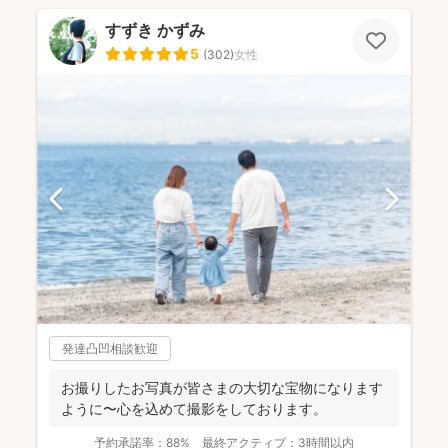
すずき かずみ
5
(
302
)
女性
発達凸凹相談歓迎
お撮りしたお写真が皆さまの大切な宝物になります
ように〜心を込めて撮影をしております。
予約承諾率：
88%
最終アクティブ：
3時間以内