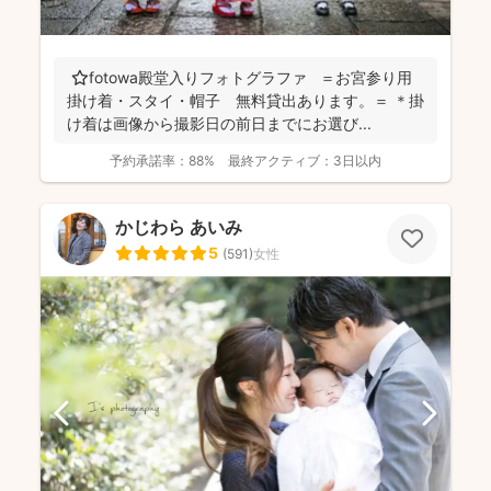
⭐️fotowa殿堂入りフォトグラファ ＝お宮参り用
掛け着・スタイ・帽子 無料貸出あります。＝ ＊掛
け着は画像から撮影日の前日までにお選び...
予約承諾率：
88%
最終アクティブ：
3日以内
かじわら あいみ
5
(
591
)
女性