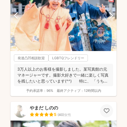
発達凸凹相談歓迎
LGBTQフレンドリー
3万人以上のお客様を撮影しました。某写真館の元
マネージャーです。撮影大好きで一緒に楽しく写真
を残したいと思っています(^^) 特に、 「うち
の...
予約承諾率：
96%
最終アクティブ：
12時間以内
やまだ しのの
5
(
40
)
女性