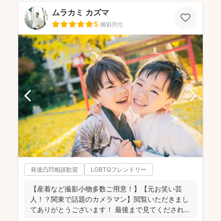
ムラカミ カズマ
5
(
63
)
男性
発達凸凹相談歓迎
LGBTQフレンドリー
【産着など撮影小物多数ご用意！】【元お笑い芸
人！？関東で話題のカメラマン】閲覧いただきまし
てありがとうございます！ 最後まで見てくだされば
嬉しいです♪ ...