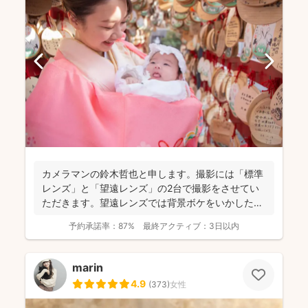
カメラマンの鈴木哲也と申します。撮影には「標準
レンズ」と「望遠レンズ」の2台で撮影をさせてい
ただきます。望遠レンズでは背景ボケをいかしたお
写真を撮影させて...
予約承諾率：
87%
最終アクティブ：
3日以内
marin
4.9
(
373
)
女性