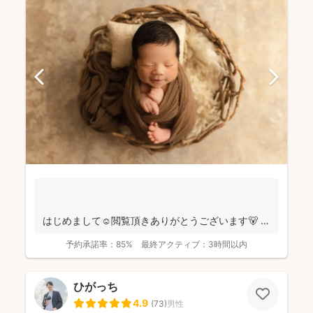
はじめまして☺️閲覧頂きありがとうございます🐻
千葉県八千代市を拠点に ニュ...
予約承諾率：
85%
最終アクティブ：
3時間以内
ひがっち
4.9
(
73
)
男性