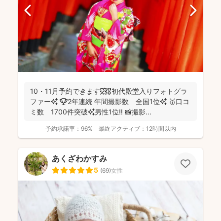
10・11月予約できます🍁🎖初代殿堂入りフォトグラ
ファー✨ 🏆2年連続 年間撮影数 全国1位✨ 🥇口コ
ミ数 1700件突破✨男性1位‼️ 📸撮影...
予約承諾率：
96%
最終アクティブ：
12時間以内
あくざわかすみ
5
(
69
)
女性