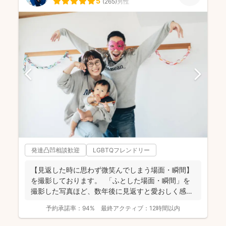
5
(
265
)
男性
発達凸凹相談歓迎
LGBTQフレンドリー
【見返した時に思わず微笑んでしまう場面・瞬間】
を撮影しております。 ⁡ 「ふとした場面・瞬間」を
撮影した写真ほど、数年後に見返すと愛おしく感じ
ることは...
予約承諾率：
94%
最終アクティブ：
12時間以内