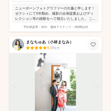
ニューボーンフォトグラファーの久藤と申します！
ゼクシィにて5年勤め、撮影の企画提案およびディ
レクション等の経験をへて独立いたしました。 これ
までに1...
予約承諾率：
90%
最終アクティブ：
3時間以内
まなちゅあ（小林まなみ）
5
(
7
)
女性