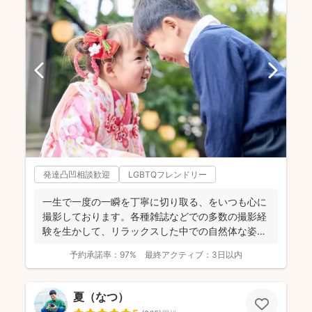
発達凸凹相談歓迎
LGBTQフレンドリー
一生で一度の一瞬を丁寧に切り取る、をいつも心に
撮影しております。各種雑誌などでの多数の撮影経
験を生かして、リラックスした中での自然体な姿の
お写真を、ベスト...
予約承諾率：
97%
最終アクティブ：
3日以内
夏（なつ）