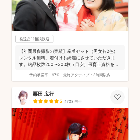
発達凸凹相談歓迎
【年間最多撮影の実績】産着セット（男女各2色）
レンタル無料。着付けも綺麗にさせていただきま
す。納品枚数200〜300枚（目安）保育士資格を持
つ妻の監修の下...
予約承諾率：
97%
最終アクティブ：
3時間以内
栗田 広行
5
(
1708
)
男性