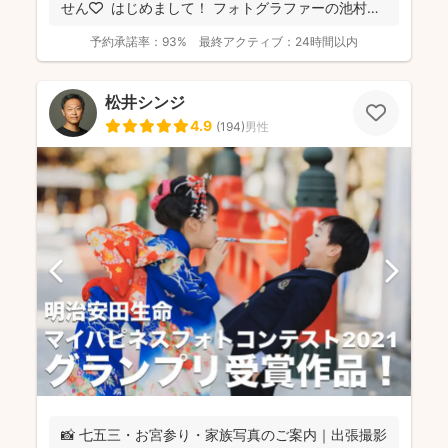
せん🧡 ⁡ はじめまして！ フォトグラファーの池村
和...
予約承諾率：
93%
最終アクティブ：
24時間以内
松井シンジ
4.9
(
194
)
男性
📸 七五三・お宮参り・家族写真のご案内｜出張撮影