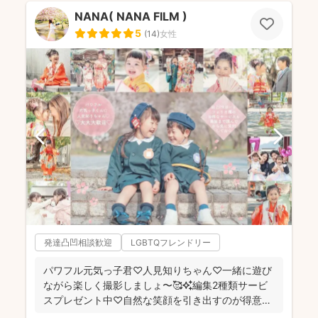
NANA( NANA FILM )
5
(
14
)
女性
発達凸凹相談歓迎
LGBTQフレンドリー
パワフル元気っ子君♡人見知りちゃん♡一緒に遊び
ながら楽しく撮影しましょ〜🥰✨編集2種類サービ
スプレゼント中♡自然な笑顔を引き出すのが得意な
NANAです😚🙌...