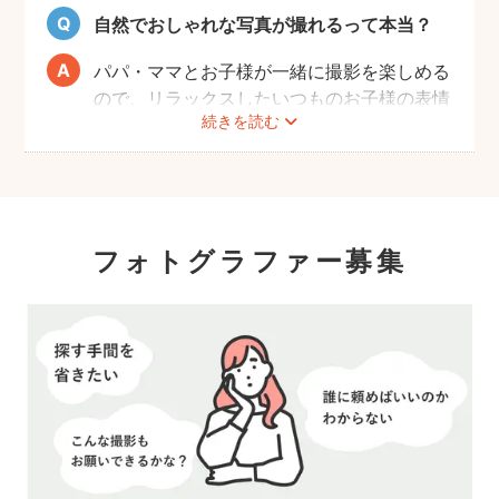
ら、周囲や足元に危険なものがないか注意を
自然でおしゃれな写真が撮れるって本当？
呼び掛けながら進行しますのでご安心くださ
い。
パパ・ママとお子様が一緒に撮影を楽しめる
ので、リラックスしたいつものお子様の表情
続きを読む
を撮影できます。
こども・家族撮影に長けたプロカメラマンの
中から、ユーザー自身が好きなカメラマンを
指名するので、自分好みの「家族らしいおし
ゃれな写真」に仕上がります。
フォトグラファー募集