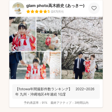
glam photo高木皓史 (あっきー)
5
(
317
)
男性
【fotowa年間撮影件数ランキング】 2022~2026
年 九州・沖縄地区4年連続 1位🎖️
予約承諾率：
91%
最終アクティブ：
3時間以内