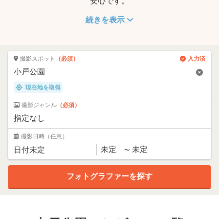
安心です。
続きを表示
撮影スポット
（必須）
入力済
現在地を取得
撮影ジャンル
（必須）
撮影日時
（任意）