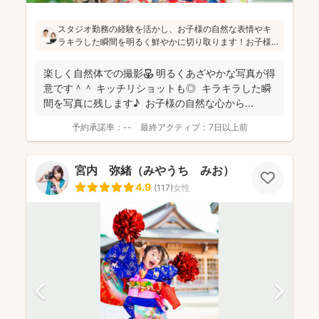
スタジオ勤務の経験を活かし、お子様の自然な表情やキ
ラキラした瞬間を明るく鮮やかに切り取ります！お子様
のペースを大切にし、たくさんお話しして緊張をほぐし
ながら「楽しかった！」と思っていただけるよう、そし
楽しく自然体での撮影🌷 明るくあざやかな写真が得
て親御さんに安心していただける撮影をお心掛けている
意です＾＾ キッチリショットも◎ キラキラした瞬
とのことです(^^)
間を写真に残します♪ お子様の自然な心から...
予約承諾率：
--
最終アクティブ：
7日以上前
宮内 弥緒（みやうち みお）
4.9
(
117
)
女性