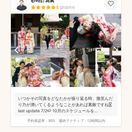
砂時計寫眞
5
(
213
)
男性
いつかその写真をどなたかが振り返る時、微笑んだ
り力が湧いてくるようなことがあれば素敵ですね⏳
last update 7/2🍉 10月のスケジュールを...
予約承諾率：
95%
最終アクティブ：
12時間以内