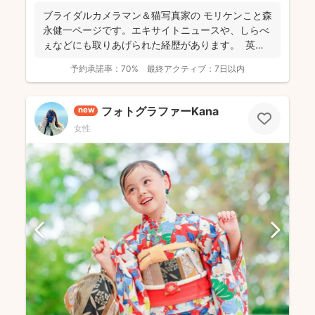
ブライダルカメラマン＆猫写真家の​ モリケンこと森
永健一ページです。エキサイトニュースや、しらべ
ぇなどにも取りあげられた経歴があります。 英語
で...
予約承諾率：
70%
最終アクティブ：
7日以内
フォトグラファーKana
new
女性