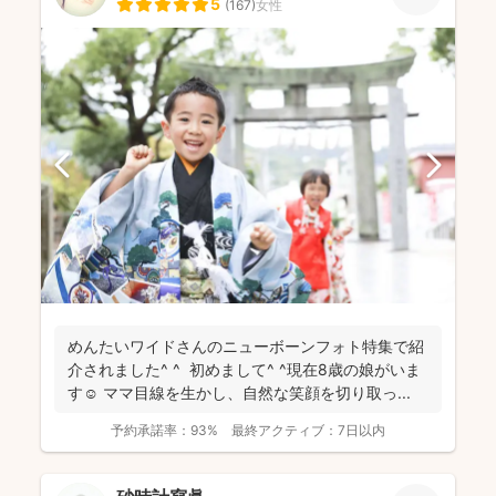
5
(
167
)
女性
めんたいワイドさんのニューボーンフォト特集で紹
介されました^ ^ 初めまして^ ^現在8歳の娘がいま
す☺︎ ママ目線を生かし、自然な笑顔を切り取っ...
予約承諾率：
93%
最終アクティブ：
7日以内