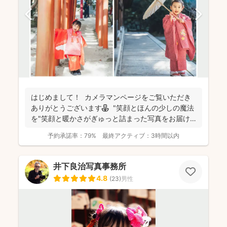
はじめまして！ カメラマンページをご覧いただき
ありがとうございます⚘ "笑顔とほんの少しの魔法
を"笑顔と暖かさがぎゅっと詰まった写真をお届け
します...
予約承諾率：
79%
最終アクティブ：
3時間以内
井下良治写真事務所
4.8
(
23
)
男性