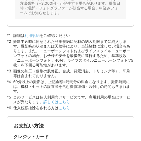
方出張料（+3,000円）が発生する場合があります。撮影日
時・場所・フォトグラファーが該当する場合、申込みフォ
ームでお知らせします。
詳細は
利用規約
をご確認ください
撮影申込時に同意された利用規約に記載の納入期限までに納入しま
す。撮影時の状況または天候等により、当該枚数に達しない場合もあ
ります。また、ニューボーンフォトおよびライフスタイルニューボー
ンフォトの場合、お子様の安全を最優先に進行するため、基準枚数
（ニューボーンフォト：40枚、ライフスタイルニューボーンフォト:75
枚）を下回る可能性があります。
画像の加工（個別の肌修正、合成、背景消去、トリミング等）、印刷
等は含まれておりません。
60分以上の撮影は、上記金額×時間分の料金になります。撮影時間に
は、機材・セットの設置等を含む撮影準備・片付けの時間も含まれま
す。
このサービスは個人利用向けサービスです。商用利用の場合はサービ
スが異なります。
詳しくはこちら
仕入税額控除をされる方は
こちら
お支払い方法
クレジットカード