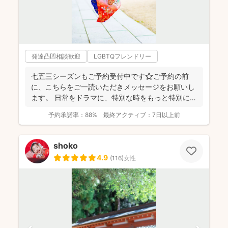
発達凸凹相談歓迎
LGBTQフレンドリー
七五三シーズンもご予約受付中です⭐️ご予約の前
に、こちらをご一読いただきメッセージをお願いし
ます。 日常をドラマに、特別な時をもっと特別に
☆福岡を拠点に...
予約承諾率：
88%
最終アクティブ：
7日以上前
shoko
4.9
(
116
)
女性