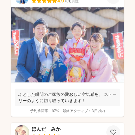
4.9
(
81
)
男性
ふとした瞬間のご家族の愛おしい空気感を、 ストー
リーのように切り取っていきます！
予約承諾率：
97%
最終アクティブ：
3日以内
ほんだ みか