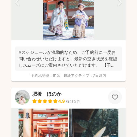
※スケジュールが流動的なため、ご予約前に一度お
問い合わせいただけますと、最新の空き状況を確認
しスムーズにご案内させていただけます。 【子ど
もが大好き...
予約承諾率：
91%
最終アクティブ：
7日以内
肥後 ほのか
4.9
(
84
)
女性