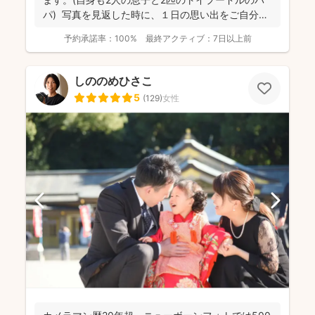
パ) 写真を見返した時に、１日の思い出をご自分自
身で、...
予約承諾率：
100%
最終アクティブ：
7日以上前
しののめひさこ
5
(
129
)
女性