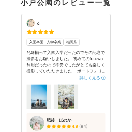
小戸公園のレビュー一覧
c
入園卒園・入学卒業
福岡県
兄妹揃って入園入学だったのでその記念で
撮影をお願いしました。 初めてのfotowa
利用だったので不安でしたがとても楽しく
撮影していただきました！ ポートフォリ
オを拝見し柔らかい雰囲気、自然な感じが
詳しく見る
気に入り肥後さんにお願いしました.ᐟ.ᐟ 撮
って頂いてる間もポーズを提案して頂いた
り、撮りたいポーズを聞いてくれたりとて
も優しい方でした！ 仕上がった写真は全
てお気に入りで自然な笑顔がたくさんで大
満足です。 また機会がありましたらよろ
肥後 ほのか
しくお願いします！ ありがとうございま
4.9
(
84
)
した꙳⋆