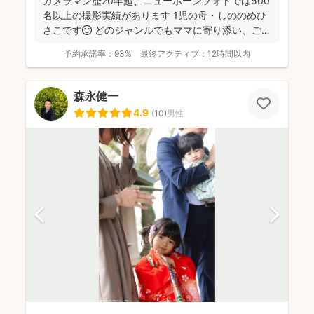
カメラマン歴20年超、ニューボーンフォトでは500
名以上の撮影実績があります 1児の母・しののめひ
さこです😊 どのジャンルでもママに寄り添い、ご希
望を...
予約承諾率：
93%
最終アクティブ：
12時間以内
森永健一
4.9
(
10
)
男性