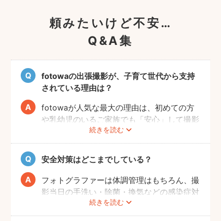
頼みたいけど不安…
Q&A集
fotowaの出張撮影が、子育て世代から支持
されている理由は？
fotowaが人気な最大の理由は、初めての方
や乳幼児のいるご家族でも「安心」して撮影
続きを読む
を楽しんでいただけることです。
厳しい審査を通過した、赤ちゃん・子どもの
扱いに慣れているパパ・ママ世代のカメラマ
安全対策はどこまでしている？
ンが全国に多数在籍。
またどのカメラマンでも指名料は一切ござい
フォトグラファーは体調管理はもちろん、撮
ません。分かりやすい料金体系も人気のポイ
影当日の手洗い・除菌・換気などの感染症対
ントです。
続きを読む
策や、熱中症予防に努めます。
また、撮影中はご家族のペースに合わせなが