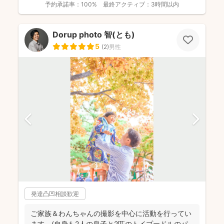
予約承諾率：
100%
最終アクティブ：
3時間以内
Dorup photo 智(とも)
5
(
2
)
男性
発達凸凹相談歓迎
ご家族＆わんちゃんの撮影を中心に活動を行ってい
ます。(自身も2人の息子と2匹のトイプードルのパ