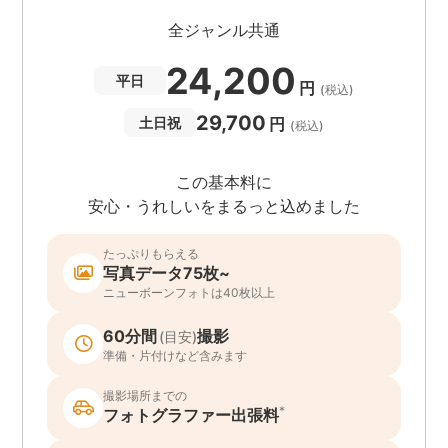
全ジャンル共通
24,200
平日
円
(税込)
29,700
円
土日祝
(税込)
この基本料に
安心・うれしいをまるっと込めました
たっぷりもらえる
写真データ75枚~
ニューボーンフォトは40枚以上
60分間
撮影
(目安)
準備・片付けなど含みます
撮影場所までの
*
フォトグラファー出張料