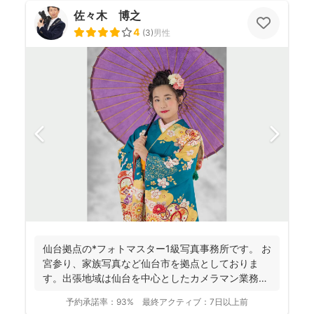
佐々木 博之
4
(
3
)
男性
仙台拠点の*フォトマスター1級写真事務所です。 お
宮参り、家族写真など仙台市を拠点としておりま
す。出張地域は仙台を中心としたカメラマン業務を
行っておりま...
予約承諾率：
93%
最終アクティブ：
7日以上前