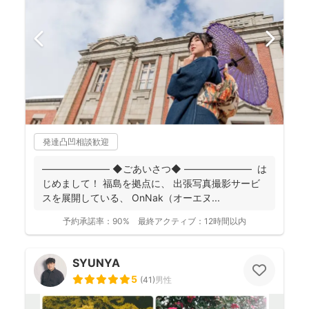
発達凸凹相談歓迎
――――――― ◆ごあいさつ◆ ――――――― は
じめまして！ 福島を拠点に、 出張写真撮影サービ
スを展開している、 OnNak（オーエヌ...
予約承諾率：
90%
最終アクティブ：
12時間以内
SYUNYA
5
(
41
)
男性