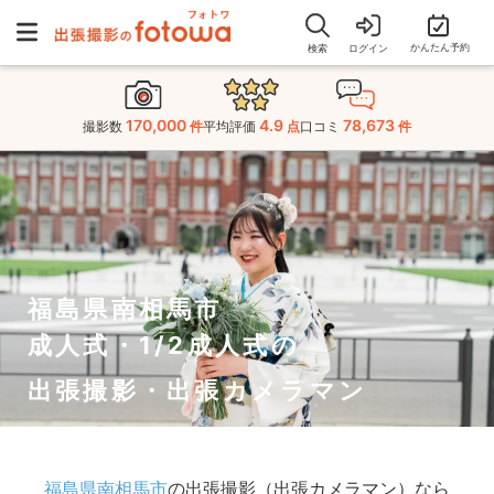
かんたん予約
検索
ログイン
170,000
4.9
78,673
撮影数
件
平均評価
点
口コミ
件
福島県南相馬市
成人式・1/2成人式の
出張撮影・出張カメラマン
福島県南相馬市
の出張撮影（出張カメラマン）なら