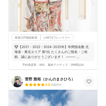
発達凸凹相談歓迎
LGBTQフレンドリー
🏆【2021・2022・2024･2025年】年間指名数 北
海道・東北エリア 第1位 たくさんのご指名・ご依
頼、誠にありがとうございます！ ⸻ ...
予約承諾率：
98%
最終アクティブ：
3時間以内
菅野 雅裕（かんのまさひろ）
4.9
(
12
)
男性