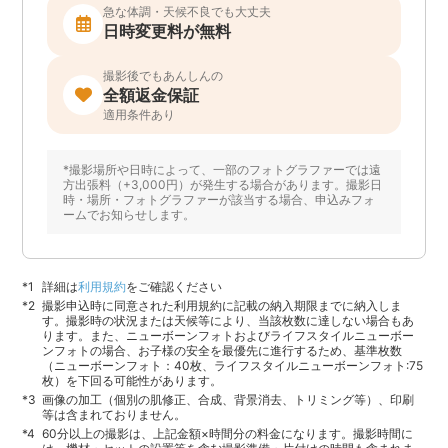
急な体調・天候不良でも大丈夫
日時変更料が無料
撮影後でもあんしんの
全額返金保証
適用条件あり
*撮影場所や日時によって、一部のフォトグラファーでは遠
方出張料（+3,000円）が発生する場合があります。撮影日
時・場所・フォトグラファーが該当する場合、申込みフォ
ームでお知らせします。
詳細は
利用規約
をご確認ください
撮影申込時に同意された利用規約に記載の納入期限までに納入しま
す。撮影時の状況または天候等により、当該枚数に達しない場合もあ
ります。また、ニューボーンフォトおよびライフスタイルニューボー
ンフォトの場合、お子様の安全を最優先に進行するため、基準枚数
（ニューボーンフォト：40枚、ライフスタイルニューボーンフォト:75
枚）を下回る可能性があります。
画像の加工（個別の肌修正、合成、背景消去、トリミング等）、印刷
等は含まれておりません。
60分以上の撮影は、上記金額×時間分の料金になります。撮影時間に