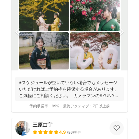
※スケジュールが空いていない場合でもメッセージ
いただければご予約枠を確保する場合があります。
ご気軽にご相談ください。 カメラマンのSYUNYA
で...
予約承諾率：
99%
最終アクティブ：
7日以上前
三原由宇
4.9
(
86
)
男性