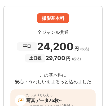
撮影場所までの
*
フォトグラファー出張料
急な体調・天候不良でも大丈夫
日時変更料が無料
撮影後でもあんしんの
全額返金保証
適用条件あり
撮影場所や日時によって、一部のフォトグラファ
は遠方出張料（+3,000円）が発生する場合が
ります。撮影日時・場所・フォトグラファーが
当する場合、申込みフォームでお知らせしま
。