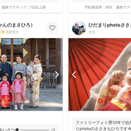
fotowa...
最終アクティブ：
7日以上前
予約承諾率：
95%
最終アク
かんのまさひろ）
ひだまりphotoさ
4.9
(
12
)
男性
女性
ファミリーフォト歴10年で自
りphotoのささきちひろです
あいさつ◆ ――――――― は