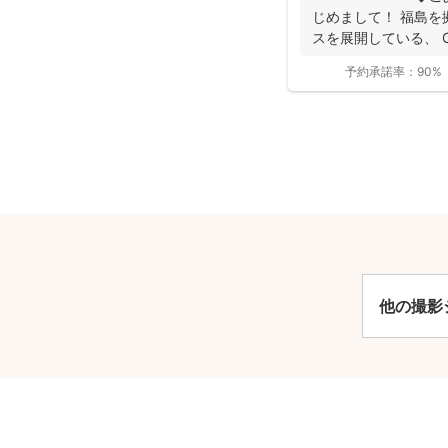
じめまして！ 福島を
スを展開している、 On
予約承諾率：
90%
安
他の撮影