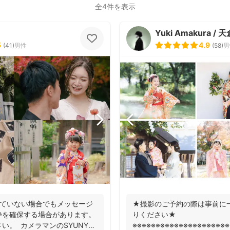
全4件を表示
Yuki Amakura / 
5
4.9
(
41
)
男性
(
58
)
男
いていない場合でもメッセージ
★撮影のご予約の際は事前に
枠を確保する場合があります。
りください★
い。 カメラマンのSYUNYA
※※※※※※※※※※※※※※※※※※※※※