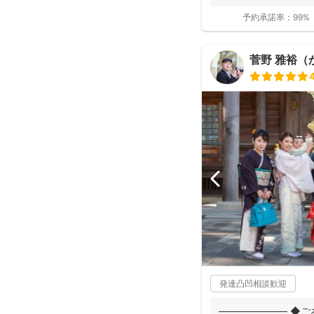
で...
予約承諾率：
99%
菅野 雅裕（
発達凸凹相談歓迎
――――――― ◆ご