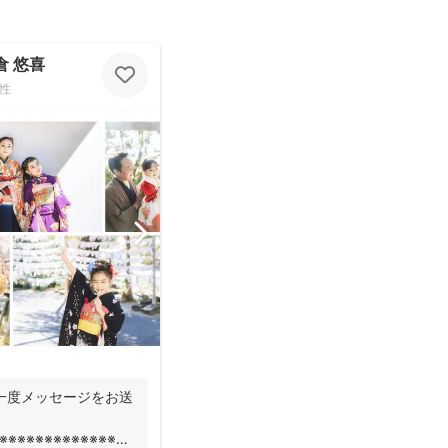
天倉 悠喜
性
一度メッセージをお送
※※※※※※※※※※※※※※※