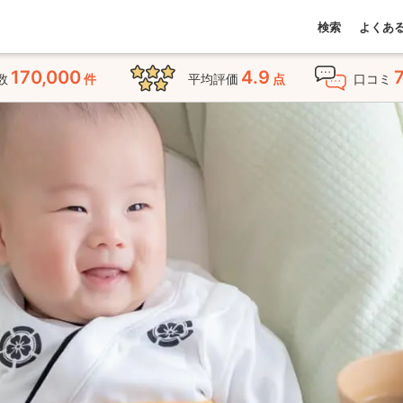
検索
よくあ
170,000
4.9
数
件
平均評価
点
口コミ