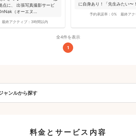
に自身あり！「先生みたい〜
拠点に、 出張写真撮影サービ
こと...
Nak（オーエヌ...
予約承諾率：
0%
最終アク
撮影基本料
最終アクティブ：
3時間以内
全ジャンル共通
全4件を表示
24,200
1
平日
円
(税込)
29,700
円
土日祝
(税込)
この基本料に
心・うれしいをまるっと込めました
ジャンルから探す
たっぷりもらえる
写真データ75枚~
ニューボーンフォトは40枚以上
60分間
撮影
(目安)
料金とサービス内容
準備・片付けなど含みます