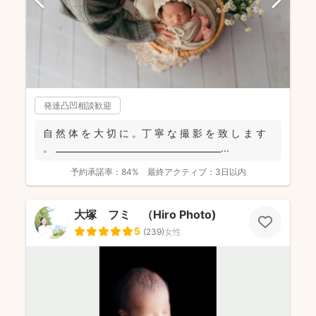
発達凸凹相談歓迎
自 然 体 を 大 切 に 。丁 寧 な 撮 影 を 致 し ま す
。 _______________________________________...
予約承諾率：
84%
最終アクティブ：
3日以内
大塚 フミ （Hiro Photo)
5
(
239
)
女性