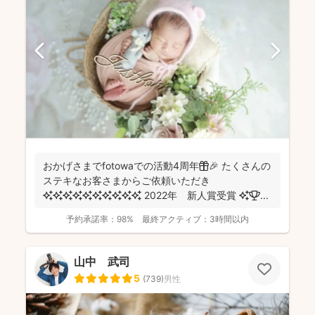
おかげさまでfotowaでの活動4周年🎁🎉 たくさんの
ステキなお客さまからご依頼いただき
✨✨✨✨✨✨✨✨✨✨ 2022年 新人賞受賞 ✨🏆 ...
予約承諾率：
98%
最終アクティブ：
3時間以内
山中 武司
5
(
739
)
男性