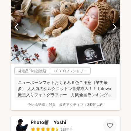
発達凸凹相談歓迎
LGBTQフレンドリー
ニューボーンフォトおくるみ６色ご用意（業界最
多） 大人気のシルクコットン背景導入！！ fotowa
殿堂入りフォトグラファー 月間全国ランキング１
位獲得...
予約承諾率：
95%
最終アクティブ：
3時間以内
Photo椿 Yoshi
5
(
23
)
男性