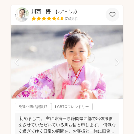
川西 悟 (⸝⸝ᐢ ᵕ ᐢ⸝⸝)
4.9
(
74
)
男性
発達凸凹相談歓迎
LGBTQフレンドリー
初めまして。 主に東海三県静岡県西部で出張撮影
をさせていただいている川西悟と申します。 何気な
く過ぎてゆく日常の瞬間を、お客様と一緒に画像と