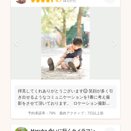
4.7
(
41
)
男性
拝見してくれありがとうございます😊 笑顔が多く引
き出せるようなコミュニケーションを1番に考え撮
影をさせて頂いております。 ロケーション撮影も
得意と...
予約承諾率：
79%
最終アクティブ：
7日以上前
Haruka 会いに行くカメラマン