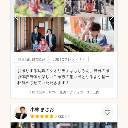
発達凸凹相談歓迎
LGBTQフレンドリー
お撮りする写真のクオリティはもちろん、当日の撮
影体験自体が楽しいご家族の想い出となるよう精一
杯努めさせていただきます！
予約承諾率：
87%
最終アクティブ：
3日以内
小林 まさお
5
(
82
)
男性