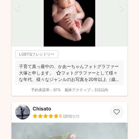
LGBTQフレンドリー
子育て真っ最中の、かあーちゃんフォトグラファー
大塚と申します。 ⭐︎フォトグラファーとして様々
な年代、様々なジャンルのお写真を20年以上（歳バ
レちゃ...
予約承諾率：
97%
最終アクティブ：
3日以内
Chisato
5
(
205
)
女性