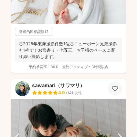
発達凸凹相談歓迎
🥇2025年東海撮影件数1位🥇ニューボーン兄弟撮影
も1枠で！お宮参り・七五三、お子様のペースに寄
り添い撮影します。
予約承諾率：
90%
最終アクティブ：
3時間以内
sawamari（サワマリ）
4.9
(
141
)
女性