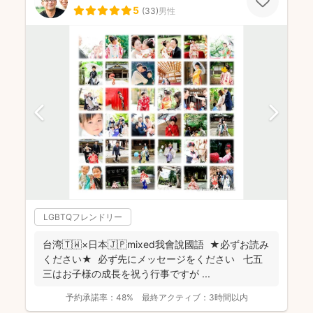
5
(
33
)
男性
LGBTQフレンドリー
台湾🇹🇼×日本🇯🇵mixed我會說國語 ★必ずお読み
ください★ 必ず先にメッセージをください 七五
三はお子様の成長を祝う行事ですが ...
予約承諾率：
48%
最終アクティブ：
3時間以内