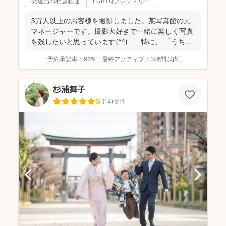
発達凸凹相談歓迎
LGBTQフレンドリー
3万人以上のお客様を撮影しました。某写真館の元
マネージャーです。撮影大好きで一緒に楽しく写真
を残したいと思っています(^^) 特に、 「うち
の...
予約承諾率：
96%
最終アクティブ：
3時間以内
杉浦舞子
5
(
14
)
女性