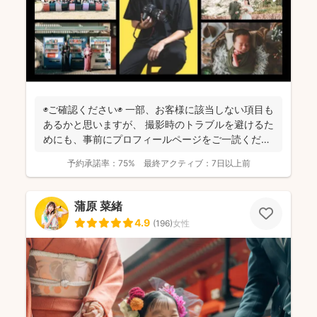
◉ご確認ください◉ 一部、お客様に該当しない項目も
あるかと思いますが、 撮影時のトラブルを避けるた
めにも、事前にプロフィールページをご一読くださ
います...
予約承諾率：
75%
最終アクティブ：
7日以上前
蒲原 菜緒
4.9
(
196
)
女性