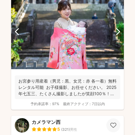
お宮参り用産着（男児：黒、女児：赤 各一着）無料
レンタル可能 お子様撮影、お任せください。 2025
年七五三、たくさん撮影しましたが笑顔100％！...
予約承諾率：
97%
最終アクティブ：
7日以内
カメラマン西
5
(
321
)
男性