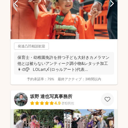
発達凸凹相談歓迎
保育士・幼稚園免許を持つ子ども大好きカメラマン
他とは被らないアンティーク調小物&レタッチ加工
👩‍🎨🎨 LOLart〆(ロゥルアート)代表...
予約承諾率：
79%
最終アクティブ：
3時間以内
坂野 達也写真事務所
4.9
(
11
)
男性