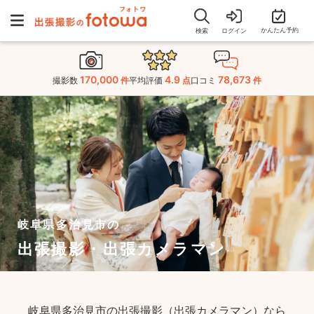
かんたん予約
検索
ログイン
170,000
4.9
78,673
撮影数
件
平均評価
点
口コミ
件
岐阜県多治見市の
出張撮影・出張カメラマン
岐阜県多治見市の出張撮影（出張カメラマン）なら