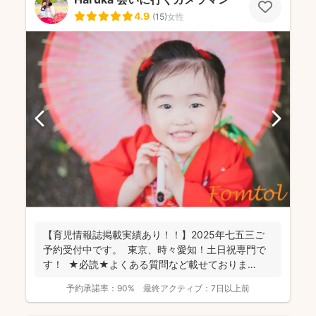
4.9
(
15
)
女性
【育児情報誌掲載実績あり！！】2025年七五三ご
予約受付中です。 東京、時々愛知！土日祝専門で
す！ ★必読★よくある質問など載せておりま
す。 ...
予約承諾率：
90%
最終アクティブ：
7日以上前