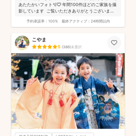
あたたかいフォト🫧🤍 年間100件ほどのご家族を撮
影しています ご覧いただきありがとうございま
す...
予約承諾率：
100%
最終アクティブ：
24時間以内
こやま
5
(
386
)
未選択