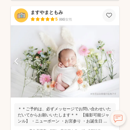
ますやまともみ
5
(
66
)
女性
＊＊ご予約は、必ずメッセージでお問い合わせいた
だいてからお願いいたします＊＊ 【撮影可能ジャ
ンル】 ・ニューボーン ・お宮参り ・お誕生日 ...