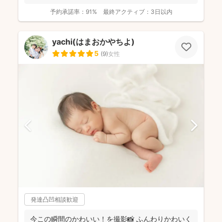
して残...
予約承諾率：
91%
最終アクティブ：
3日以内
yachi(はまおかやちよ)
5
(
9
)
女性
発達凸凹相談歓迎
今この瞬間のかわいい！を撮影📸 ふんわりかわいく