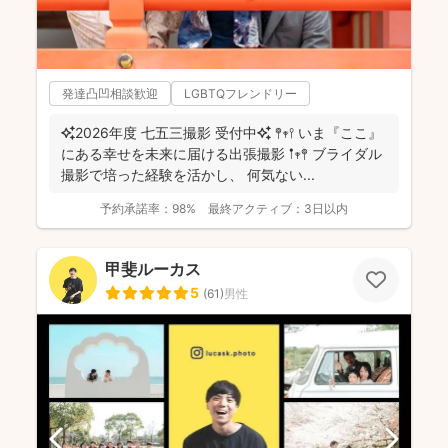
発達凸凹相談歓迎
LGBTQフレンドリー
✨2026年度 七五三撮影 受付中✨ 𖤣𖥧𖥣 いま『ここ』
にある幸せを未来に届ける出張撮影 𖡡𖥧𖤣 ブライダル
撮影で培った経験を活かし、 何気ない...
予約承諾率：
98%
最終アクティブ：
3日以内
甲斐ルーカス
5
(
61
)
男性