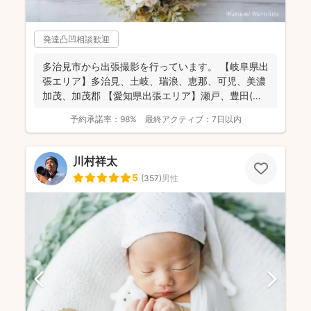
発達凸凹相談歓迎
多治見市から出張撮影を行っています。 【岐阜県出
張エリア】多治見、土岐、瑞浪、恵那、可児、美濃
加茂、加茂郡 【愛知県出張エリア】瀬戸、豊田(北
西部の一...
予約承諾率：
98%
最終アクティブ：
7日以内
川村祥太
5
(
357
)
男性