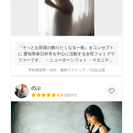
『そっとお部屋の飾りたくなる一枚』をコンセプト
に 愛知県春日井市を中心に活動する女性フォトグラ
ファーです。 ・ニューボーンフォト ・マタニティ
ー...
予約承諾率：
92%
最終アクティブ：
7日以上前
のぶ
4.9
(
25
)
男性