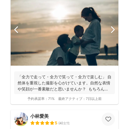
「全力で走って・全力で笑って・全力で楽しむ」 自
然体を重視した撮影を心がけています。自然な表情
や笑顔が一番素敵だと思いませんか？ もちろん、
きちん...
予約承諾率：
71%
最終アクティブ：
7日以上前
小林愛美
5
(
4
)
女性