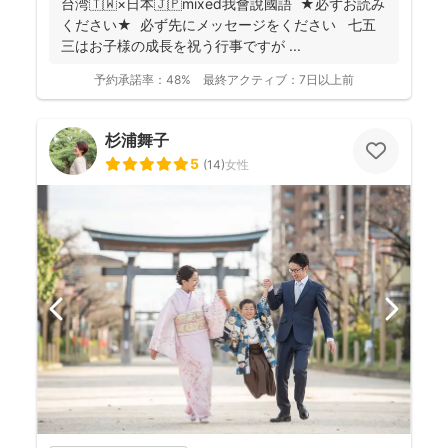
台湾🇹🇼×日本🇯🇵mixed我會說國語 ★必ずお読み
ください★ 必ず先にメッセージをください 七五
三はお子様の成長を祝う行事ですが ...
予約承諾率：
48%
最終アクティブ：
7日以上前
杉浦舞子
5
(
14
)
女性