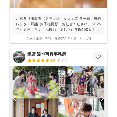
お宮参り用産着（男児：黒、女児：赤 各一着）無料
レンタル可能 お子様撮影、お任せください。 2025
年七五三、たくさん撮影しましたが笑顔100％！...
予約承諾率：
97%
最終アクティブ：
7日以内
坂野 達也写真事務所
4.9
(
11
)
男性