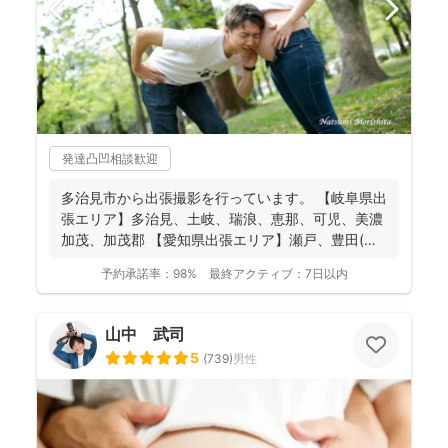
発達凸凹相談歓迎
多治見市から出張撮影を行っています。 【岐阜県出
張エリア】多治見、土岐、瑞浪、恵那、可児、美濃
加茂、加茂郡 【愛知県出張エリア】瀬戸、豊田(北
西部の一...
予約承諾率：
98%
最終アクティブ：
7日以内
山中 武司
5
(
739
)
男性