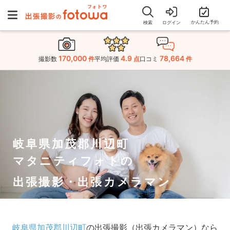
かんたん予約
検索
ログイン
170,000
4.9
78,664
撮影数
件
平均評価
点
口コミ
件
岐阜県加茂郡川辺町
マタニティフォトの
出張撮影・出張カメラマン
岐阜県加茂郡川辺町
の出張撮影（出張カメラマン）なら