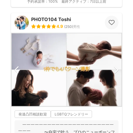
予約承諾率：
100%
最終アクティブ：
7日以上前
PHOTO104 Toshi
4.9
(
250
)
男性
発達凸凹相談歓迎
LGBTQフレンドリー
￣￣￣￣￣￣￣￣￣￣￣￣￣￣￣￣￣￣￣￣￣￣
￣￣￣ 〜自宅で叶う、プロのニューボーンフ