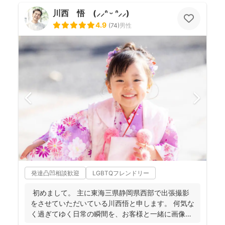
川西 悟 (⸝⸝ᐢ ᵕ ᐢ⸝⸝)
4.9
(
74
)
男性
発達凸凹相談歓迎
LGBTQフレンドリー
初めまして。 主に東海三県静岡県西部で出張撮影
をさせていただいている川西悟と申します。 何気な
く過ぎてゆく日常の瞬間を、お客様と一緒に画像と
して残...