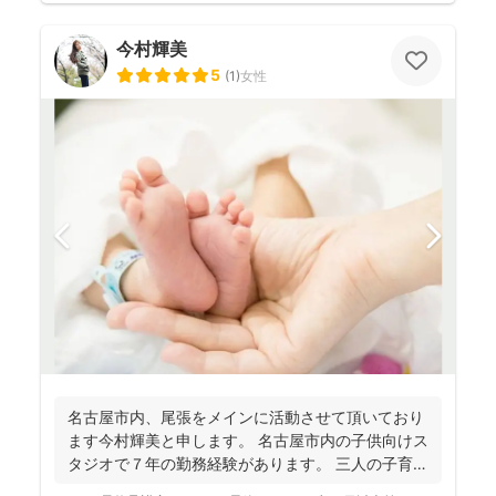
今村輝美
5
(
1
)
女性
名古屋市内、尾張をメインに活動させて頂いており
ます今村輝美と申します。 名古屋市内の子供向けス
タジオで７年の勤務経験があります。 三人の子育て
経験を生...