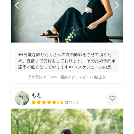
※※可能な限りたくさんの方の撮影をさせて頂くた
め、直前まで受付をしております。 そのため予約承
諾率が低くなっております※※ ※スケジュールの反映
が遅れ...
予約承諾率：
60%
最終アクティブ：
7日以上前
もえ
4.9
(
34
)
女性