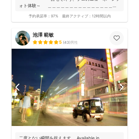
ォト体験～ ＿＿＿＿＿＿＿＿＿＿＿＿＿＿＿＿
＿＿＿＿...
予約承諾率：
97%
最終アクティブ：
12時間以内
池澤 範敏
5
(
43
)
男性
二度とない瞬間を捉えます。 Available in