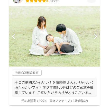
5
(
9
)
女性
発達凸凹相談歓迎
今この瞬間のかわいい！を撮影📸 ふんわりかわいく
あたたかいフォト🫧🤍 年間100件ほどのご家族を撮
影しています ご覧いただきありがとうございま
す...
予約承諾率：
100%
最終アクティブ：
12時間以内