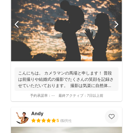
こんにちは。 カメラマンの馬場と申します！ 普段
は前撮りや結婚式の撮影でたくさんの笑顔を記録さ
せていただいております。 撮影は気楽に自然体な
姿を...
予約承諾率：
--
最終アクティブ：
7日以上前
Andy
5
(
5
)
男性