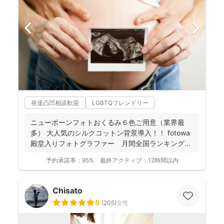
発達凸凹相談歓迎
LGBTQフレンドリー
ニューボーンフォトおくるみ６色ご用意（業界最
多） 大人気のシルクコットン背景導入！！ fotowa
殿堂入りフォトグラファー 月間全国ランキング１
位獲得...
予約承諾率：
95%
最終アクティブ：
12時間以内
Chisato
5
(
205
)
女性