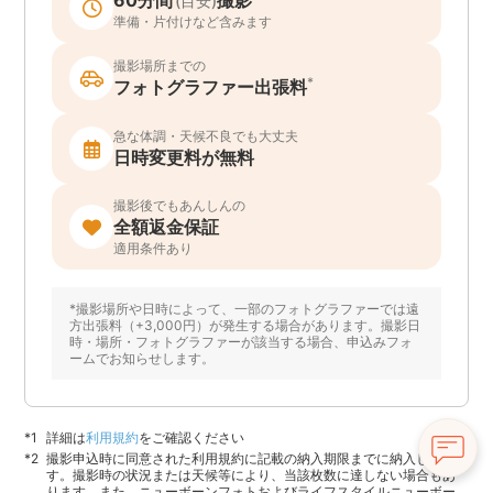
(目安)
準備・片付けなど含みます
撮影場所までの
*
フォトグラファー出張料
急な体調・天候不良でも大丈夫
日時変更料が無料
撮影後でもあんしんの
全額返金保証
適用条件あり
*撮影場所や日時によって、一部のフォトグラファーでは遠
方出張料（+3,000円）が発生する場合があります。撮影日
時・場所・フォトグラファーが該当する場合、申込みフォ
ームでお知らせします。
詳細は
利用規約
をご確認ください
撮影申込時に同意された利用規約に記載の納入期限までに納入しま
す。撮影時の状況または天候等により、当該枚数に達しない場合もあ
ります。また、ニューボーンフォトおよびライフスタイルニューボー