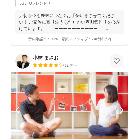
LGBTQフレンドリー
大切な今を未来につなぐお手伝いをさせてくださ
い！ ご家族に寄り添うあたたかい雰囲気作りを心が
けています。 ーーーーーーーーーー ...
予約承諾率：
96%
最終アクティブ：
24時間以内
小林 まさお
5
(
82
)
男性