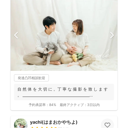
発達凸凹相談歓迎
自 然 体 を 大 切 に 。丁 寧 な 撮 影 を 致 し ま す
。 _______________________________________...
予約承諾率：
84%
最終アクティブ：
3日以内
yachi(はまおかやちよ)