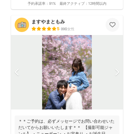
予約承諾率：
91%
最終アクティブ：
12時間以内
ますやまともみ
5
(
66
)
女性
＊＊ご予約は、必ずメッセージでお問い合わせいた
だいてからお願いいたします＊＊ 【撮影可能ジャ
ンル】 ・ニューボーン ・お宮参り ・お誕生日 ...