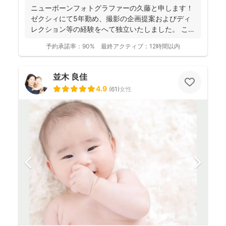
ニューボーンフォトグラファーの久藤と申します！
ゼクシィにて5年勤め、撮影の企画提案およびディ
レクション等の経験をへて独立いたしました。 これ
までに1...
予約承諾率：
90%
最終アクティブ：
12時間以内
並木 良佳
4.9
(
61
)
女性