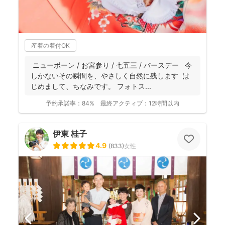
産着の着付OK
ニューボーン / お宮参り / 七五三 / バースデー 今
しかないその瞬間を、やさしく自然に残します は
じめまして、ちなみです。 フォトス...
予約承諾率：
84%
最終アクティブ：
12時間以内
伊東 桂子
4.9
(
833
)
女性