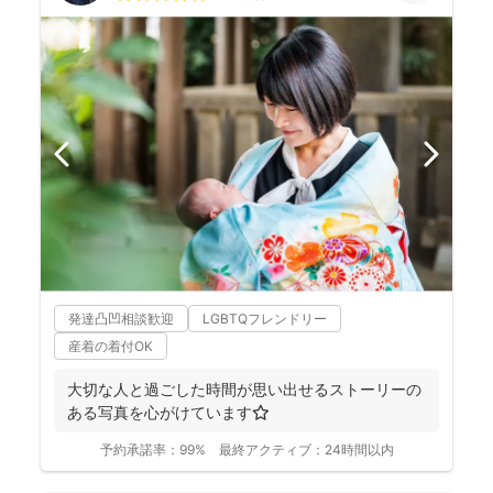
発達凸凹相談歓迎
LGBTQフレンドリー
産着の着付OK
大切な人と過ごした時間が思い出せるストーリーの
ある写真を心がけています⭐️
予約承諾率：
99%
最終アクティブ：
24時間以内