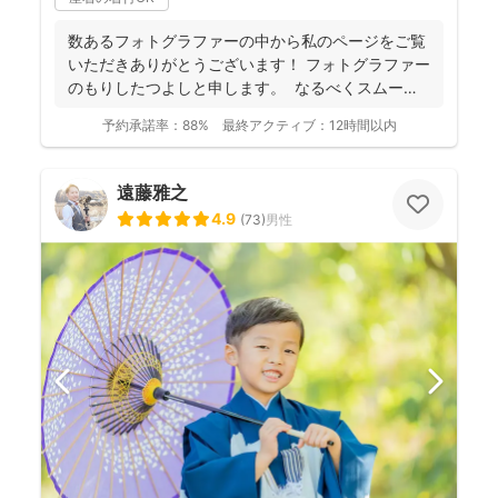
数あるフォトグラファーの中から私のページをご覧
いただきありがとうございます！ フォトグラファー
のもりしたつよしと申します。 なるべくスムーズ
に撮影...
予約承諾率：
88%
最終アクティブ：
12時間以内
遠藤雅之
4.9
(
73
)
男性