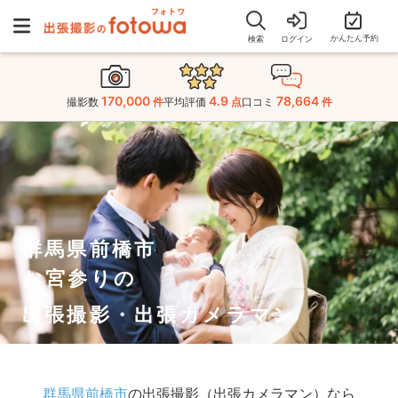
かんたん予約
検索
ログイン
170,000
4.9
78,664
撮影数
件
平均評価
点
口コミ
件
群馬県前橋市
お宮参りの
出張撮影・出張カメラマン
群馬県前橋市
の出張撮影（出張カメラマン）なら