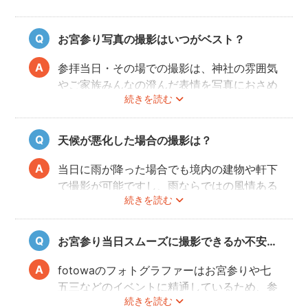
お宮参り写真の撮影はいつがベスト？
参拝当日・その場での撮影は、神社の雰囲気
やご家族みんなの澄んだ表情を写真におさめ
続きを読む
ることできオススメですが、当日は慌ただし
くて撮影はちょっと…という場合でも、出発
前のご自宅や参拝後のお食事会など想い出に
天候が悪化した場合の撮影は？
残る記念写真を撮影できます。
当日に雨が降った場合でも境内の建物や軒下
で撮影が可能ですし、雨ならではの風情ある
続きを読む
写真にも仕上がります。
また、撮影の実施が難しいと判断される天候
不良の場合、事前にフォトグラファーと決行
お宮参り当日スムーズに撮影できるか不安…
もしくは日時変更を相談してください。
日時変更方法は
こちら
をご参照ください。
fotowaのフォトグラファーはお宮参りや七
五三などのイベントに精通しているため、参
続きを読む
拝や家族団欒を乱すことなくスムーズに撮影