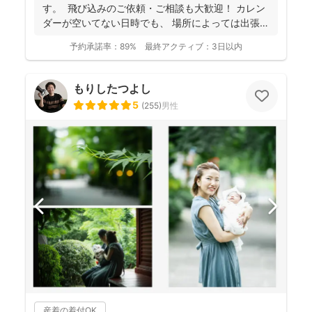
し、クオリティ高いお写真をお届けされています(^^)
す。 飛び込みのご依頼・ご相談も大歓迎！ カレン
ダーが空いてない日時でも、 場所によっては出張で
き...
予約承諾率：
89%
最終アクティブ：
3日以内
もりしたつよし
5
(
255
)
男性
産着の着付OK