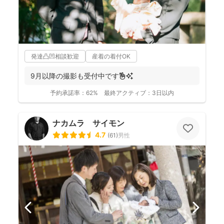
発達凸凹相談歓迎
産着の着付OK
9月以降の撮影も受付中です✌️✨
予約承諾率：
62%
最終アクティブ：
3日以内
ナカムラ サイモン
4.7
(
61
)
男性