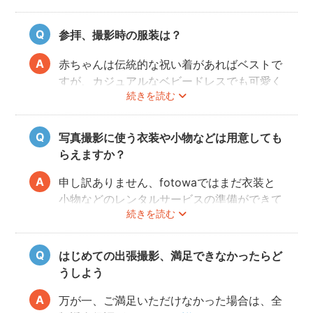
することができます。
参拝、撮影時の服装は？
赤ちゃんは伝統的な祝い着があればベストで
すが、カジュアルなベビードレスでも可愛く
続きを読む
写すことができます。またご両親も着物を着
ると雰囲気が出ますが、洋服でもおしゃれな
写真に仕上がります。
写真撮影に使う衣装や小物などは用意しても
らえますか？
申し訳ありません、fotowaではまだ衣装と
小物などのレンタルサービスの準備ができて
続きを読む
おりませんので、お客様ご自身にご用意をお
願いしております。
はじめての出張撮影、満足できなかったらど
うしよう
万が一、ご満足いただけなかった場合は、全