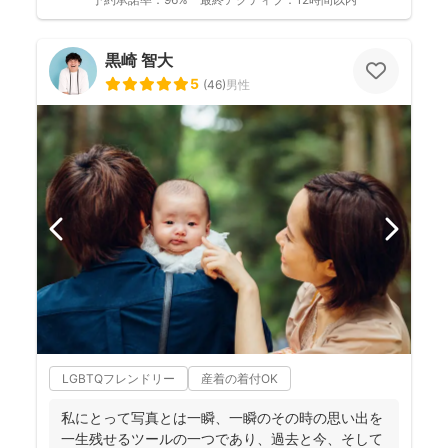
黒崎 智大
5
(
46
)
男性
LGBTQフレンドリー
産着の着付OK
私にとって写真とは一瞬、一瞬のその時の思い出を
一生残せるツールの一つであり、過去と今、そして