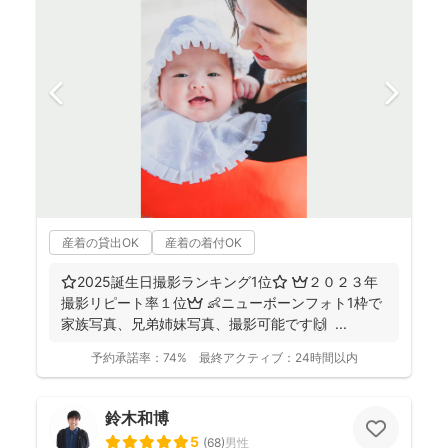
産着の貸出OK
産着の着付OK
⭐️2025誕生日撮影ランキング1位⭐️ 👑２０２３年
撮影リピート率１位👑 👶ニューボーンフォト1枠で
家族写真、兄弟姉妹写真、撮影可能です🙌 ...
予約承諾率：
74%
最終アクティブ：
24時間以内
鈴木和博
5
(
68
)
男性