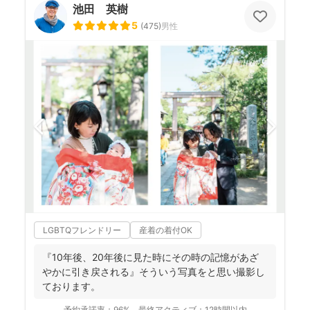
池田 英樹
5
(
475
)
男性
LGBTQフレンドリー
産着の着付OK
『10年後、20年後に見た時にその時の記憶があざ
やかに引き戻される』そういう写真をと思い撮影し
ております。
予約承諾率：
96%
最終アクティブ：
12時間以内