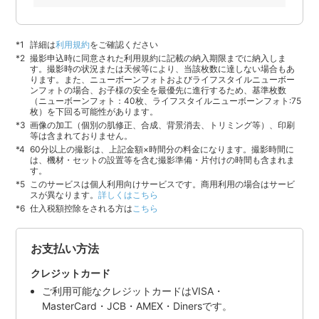
詳細は
利用規約
をご確認ください
撮影申込時に同意された利用規約に記載の納入期限までに納入しま
す。撮影時の状況または天候等により、当該枚数に達しない場合もあ
ります。また、ニューボーンフォトおよびライフスタイルニューボー
ンフォトの場合、お子様の安全を最優先に進行するため、基準枚数
（ニューボーンフォト：40枚、ライフスタイルニューボーンフォト:75
枚）を下回る可能性があります。
画像の加工（個別の肌修正、合成、背景消去、トリミング等）、印刷
等は含まれておりません。
60分以上の撮影は、上記金額×時間分の料金になります。撮影時間に
は、機材・セットの設置等を含む撮影準備・片付けの時間も含まれま
す。
このサービスは個人利用向けサービスです。商用利用の場合はサービ
スが異なります。
詳しくはこちら
仕入税額控除をされる方は
こちら
お支払い方法
クレジットカード
ご利用可能なクレジットカードはVISA・
MasterCard・JCB・AMEX・Dinersです。