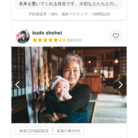
未来を繋いでくれる存在です。大切な人たちとの写
真を残して、今あ...
予約承諾率：
98%
最終アクティブ：
12時間以内
kudo shohei
4.9
(
521
)
男性
発達凸凹相談歓迎
産着の着付OK