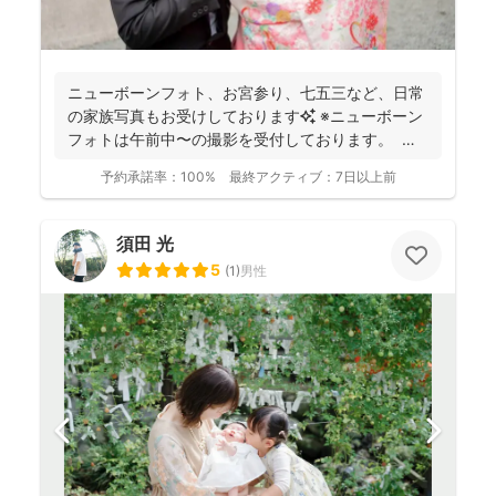
ニューボーンフォト、お宮参り、七五三など、日常
の家族写真もお受けしております✨ ※ニューボーン
フォトは午前中〜の撮影を受付しております。 今
までに...
予約承諾率：
100%
最終アクティブ：
7日以上前
須田 光
5
(
1
)
男性