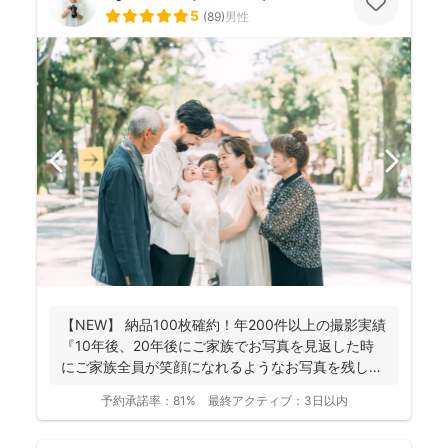
5
(
89
)
男性
【NEW】 納品100枚確約！年200件以上の撮影実績
『10年後、20年後にご家族でお写真を見返した時
にご家族全員が笑顔になれるようなお写真を残し
ま...
予約承諾率：
81%
最終アクティブ：
3日以内