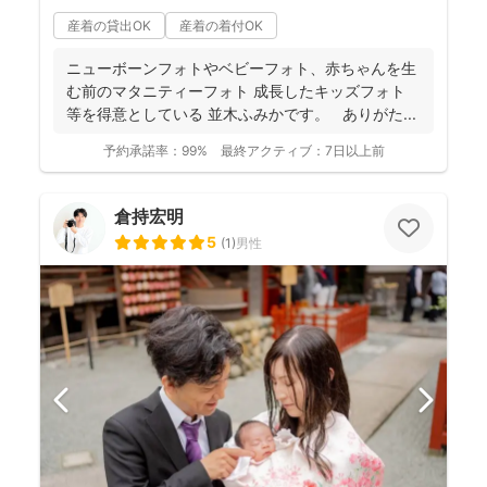
産着の貸出OK
産着の着付OK
ニューボーンフォトやベビーフォト、赤ちゃんを生
む前のマタニティーフォト 成長したキッズフォト
等を得意としている 並木ふみかです。 ありがた...
予約承諾率：
99%
最終アクティブ：
7日以上前
倉持宏明
5
(
1
)
男性