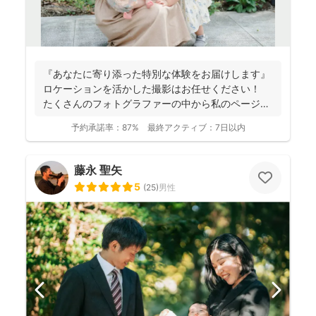
『あなたに寄り添った特別な体験をお届けします』
ロケーションを活かした撮影はお任せください！
たくさんのフォトグラファーの中から私のページに
アクセ...
予約承諾率：
87%
最終アクティブ：
7日以内
藤永 聖矢
5
(
25
)
男性