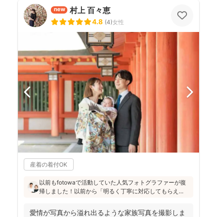
村上 百々恵
new
4.8
(
4
)
女性
産着の着付OK
以前もfotowaで活動していた人気フォトグラファーが復
帰しました！以前から「明るく丁寧に対応してもらえ
た」「納品が早い」「赤ちゃんへの対応が優しく安心」
と好評です♪特にニューボーンフォトは様々な研修を受講
愛情が写真から溢れ出るような家族写真を撮影しま