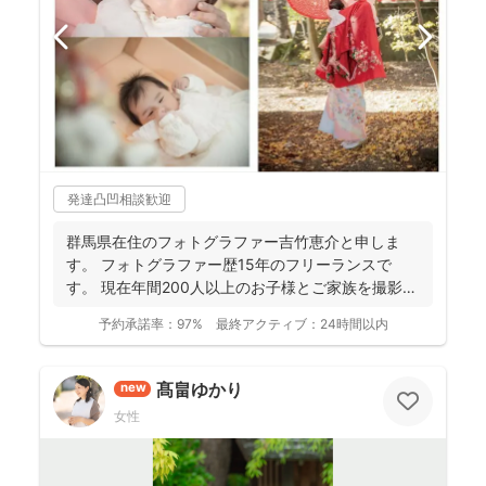
発達凸凹相談歓迎
群馬県在住のフォトグラファー吉竹恵介と申しま
す。 フォトグラファー歴15年のフリーランスで
す。 現在年間200人以上のお子様とご家族を撮影し
ております...
予約承諾率：
97%
最終アクティブ：
24時間以内
髙畠ゆかり
new
女性