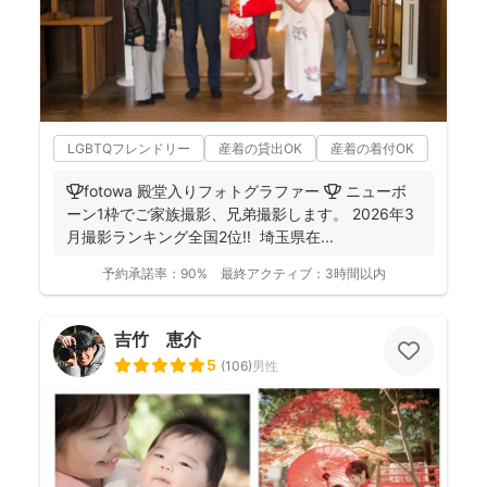
LGBTQフレンドリー
産着の貸出OK
産着の着付OK
🏆fotowa 殿堂入りフォトグラファー 🏆 ニューボ
ーン1枠でご家族撮影、兄弟撮影します。 2026年3
月撮影ランキング全国2位‼️ 埼玉県在...
予約承諾率：
90%
最終アクティブ：
3時間以内
吉竹 恵介
5
(
106
)
男性