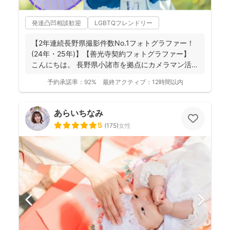
発達凸凹相談歓迎
LGBTQフレンドリー
【2年連続長野県撮影件数No.1フォトグラファー！
(24年・25年)】【善光寺契約フォトグラファー】
こんにちは。 長野県小諸市を拠点にカメラマン活
動...
予約承諾率：
92%
最終アクティブ：
12時間以内
あらいちなみ
5
(
175
)
女性