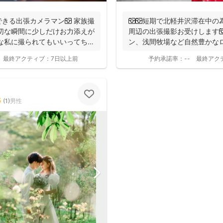
きる出張カメラマン📷 家族撮
📷📷短期で北軽井沢滞在中
切な瞬間に少しだけお力添えが
周辺の出張撮影お受けします📷📷 軽井沢タ
な私に撮られてもいいってちら
ン、浅間牧場など自然豊かな
を残しませ...
最終アクティブ：
7日以上前
予約承諾率：
--
最終アク
5
(
1
)
男性
撮影基本料