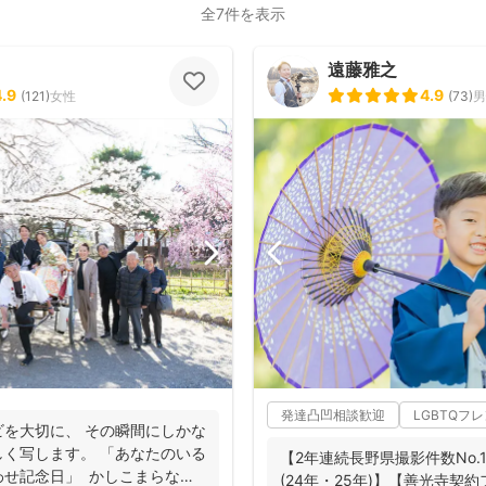
全7件を表示
遠藤雅之
4.9
4.9
(
121
)
女性
(
73
)
男
発達凸凹相談歓迎
LGBTQフ
を大切に、 その瞬間にしかな
く写します。 「あなたのいる
【2年連続長野県撮影件数No
わせ記念日」 かしこまらなく
(24年・25年)】【善光寺契