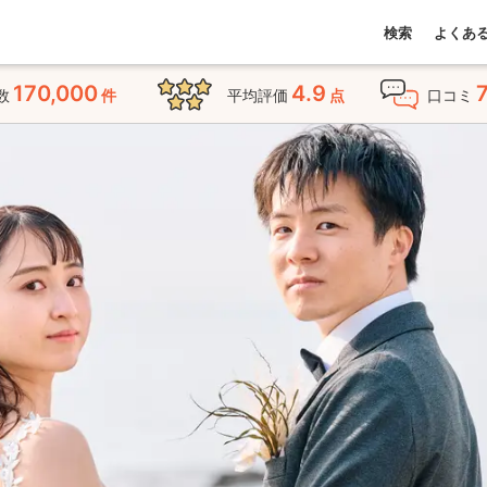
検索
よくあ
170,000
4.9
数
件
平均評価
点
口コミ