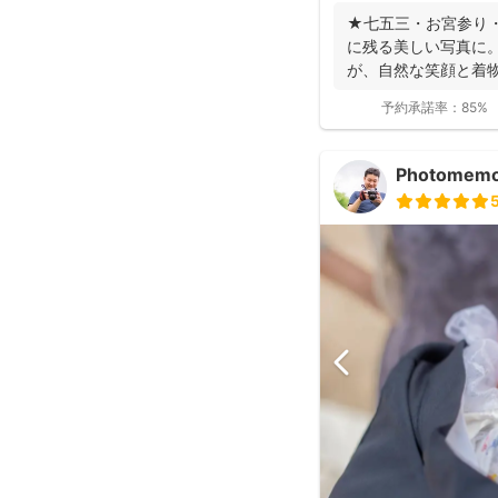
★七五三・お宮参り
に残る美しい写真に。
が、自然な笑顔と着
ます。 ◉...
予約承諾率：
85%
Photomem