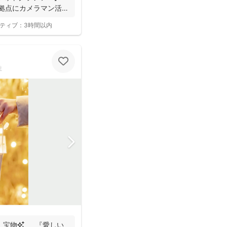
拠点にカメラマン活
ティブ：
3時間以内
性
、宝物✨ 『愛しい