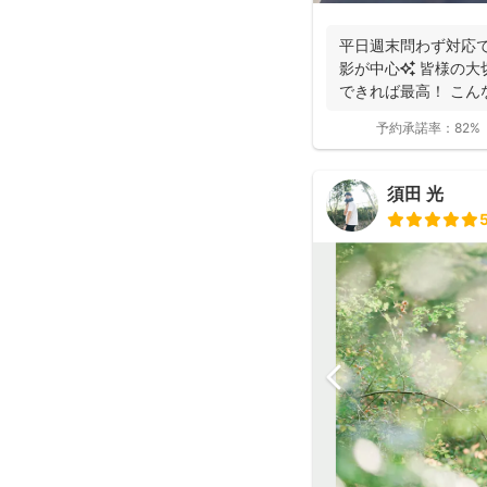
平日週末問わず対応で
影が中心✨ 皆様の大
できれば最高！ こん
っと...
予約承諾率：
82%
須田 光