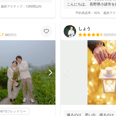
こんにちは。 長野県小諸市を
最終アクティブ：
12時間以内
動...
予約承諾率：
92%
最終アク
しょう
.7
5
(
60
)
男性
(
127
)
男
GBTQフレンドリー
撮るのは、思い出。残るのは