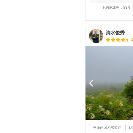
て...
予約承諾率：
99%
清水俊秀
4
発達凸凹相談歓迎
L