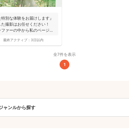
全ジャンル共通
24,200
た特別な体験をお届けします』
平日
円
(税込)
した撮影はお任せください！
ラファーの中から私のページに
29,700
円
土日祝
(税込)
最終アクティブ：
3日以内
この基本料に
全7件を表示
心・うれしいをまるっと込めました
1
たっぷりもらえる
写真データ75枚~
ニューボーンフォトは40枚以上
60分間
撮影
(目安)
準備・片付けなど含みます
ジャンルから探す
撮影場所までの
*
フォトグラファー出張料
急な体調・天候不良でも大丈夫