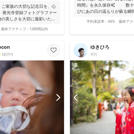
時間』を永久保存✨ 数十
・ご家族の大切な記念日を、心
びにあの日の温もりが蘇る瞬
 善光寺登録フォトグラファー
✨ ...
物の美しさを大切に撮影いたし
予約承諾率：
99%
最終アク
最終アクティブ：
12時間以内
ocon
ゆきひろ
5
(
3
)
男性
男性