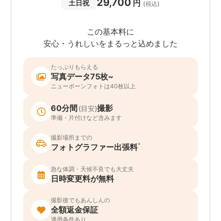
29,700
円
土日祝
(税込)
この基本料に
安心・うれしいをまるっと込めました
たっぷりもらえる
写真データ75枚~
ニューボーンフォトは40枚以上
60分間
撮影
(目安)
準備・片付けなど含みます
撮影場所までの
*
フォトグラファー出張料
急な体調・天候不良でも大丈夫
日時変更料が無料
撮影後でもあんしんの
全額返金保証
適用条件あり