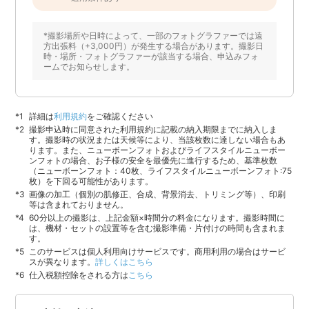
*撮影場所や日時によって、一部のフォトグラファーでは遠
方出張料（+3,000円）が発生する場合があります。撮影日
時・場所・フォトグラファーが該当する場合、申込みフォ
ームでお知らせします。
詳細は
利用規約
をご確認ください
撮影申込時に同意された利用規約に記載の納入期限までに納入しま
す。撮影時の状況または天候等により、当該枚数に達しない場合もあ
ります。また、ニューボーンフォトおよびライフスタイルニューボー
ンフォトの場合、お子様の安全を最優先に進行するため、基準枚数
（ニューボーンフォト：40枚、ライフスタイルニューボーンフォト:75
枚）を下回る可能性があります。
画像の加工（個別の肌修正、合成、背景消去、トリミング等）、印刷
等は含まれておりません。
60分以上の撮影は、上記金額×時間分の料金になります。撮影時間に
は、機材・セットの設置等を含む撮影準備・片付けの時間も含まれま
す。
このサービスは個人利用向けサービスです。商用利用の場合はサービ
スが異なります。
詳しくはこちら
仕入税額控除をされる方は
こちら