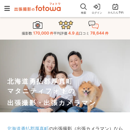
かんたん予約
検索
ログイン
170,000
4.9
78,644
撮影数
件
平均評価
点
口コミ
件
北海道勇払郡厚真町
マタニティフォトの
出張撮影・出張カメラマン
北海道勇払郡厚真町
の出張撮影（出張カメラマン）なら