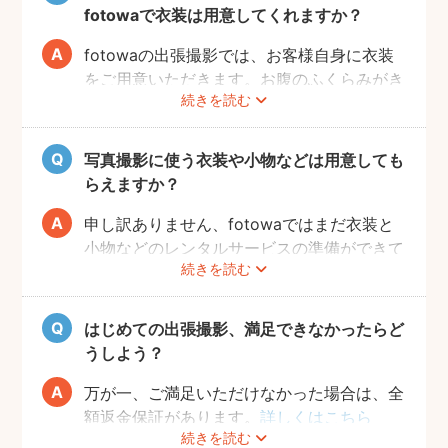
よ。また、何より大事なのは被写体のママと
fotowaで衣装は用意してくれますか？
お腹の赤ちゃんの健康です。当日無理せず撮
影を行えるよう、日々健やかに過ごしていた
fotowaの出張撮影では、お客様自身に衣装
だければと思います。
をご用意いただきます。お腹のふくらみがき
続きを読む
れいに見える薄手のお洋服や、チューブトッ
プにスカート等で、素肌を写すスタイルも人
気です。どうぞお好きな衣装で撮影を楽しん
写真撮影に使う衣装や小物などは用意しても
でくださいね。
らえますか？
申し訳ありません、fotowaではまだ衣装と
小物などのレンタルサービスの準備ができて
続きを読む
おりませんので、お客様ご自身にご用意をお
願いしております。
はじめての出張撮影、満足できなかったらど
うしよう？
万が一、ご満足いただけなかった場合は、全
額返金保証があります。
詳しくはこちら
続きを読む