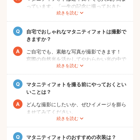
っています。「一生の記念に撮っておきた
続きを読む
い」と考える方が増えているようです。
また、マタニティフォトを撮るべきか迷って
いらっしゃる方の多くに、「衣装がはずかし
自宅でおしゃれなマタニティフォトは撮影で
い」「素肌を見られたくない」と考える方も
きますか？
多いようです。
fotowaではご自宅への出張も可能ですの
ご自宅でも、素敵な写真が撮影できます！
で、ご夫婦らしい装いで自然体なマタニティ
窓際の自然光を活かしてやわらかい光の中で
続きを読む
フォトを撮影いただけます。
撮影するのが人気です。妊婦さんはお部屋の
ご近所の公園でカジュアルに撮影したり、素
お片付けも大変かと思いますが、撮影したい
肌をみせる衣装ではご自宅で撮影するなど、
場所周辺だけお片付けいただく程度で大丈夫
マタニティフォトを撮る前にやっておくとい
撮影時間の範囲内でシーンを変えることも可
です。
いことは？
能です。
どんな撮影にしたいか、ぜひイメージを膨ら
ませてみてください。
続きを読む
Instagramやママ向けの雑誌などで、素敵な
撮影事例を見たり、サッシュベルト等の撮影
小物について情報収集するのも楽しいです
マタニティフォトのおすすめの衣装は？