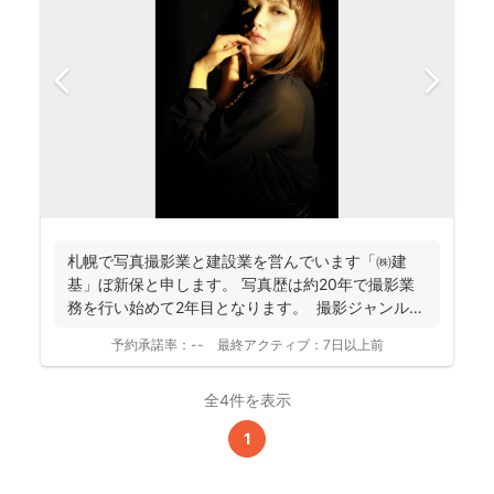
札幌で写真撮影業と建設業を営んでいます「㈱建
基」ぼ新保と申します。 写真歴は約20年で撮影業
務を行い始めて2年目となります。 撮影ジャンルは
お客様...
予約承諾率：
--
最終アクティブ：
7日以上前
全4件を表示
1