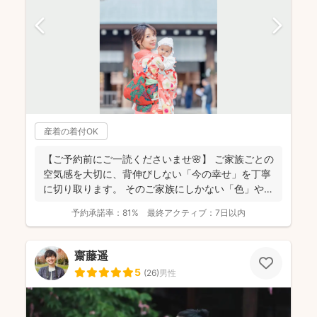
産着の着付OK
【ご予約前にご一読くださいませ🌸】 ご家族ごとの
空気感を大切に、背伸びしない「今の幸せ」を丁寧
に切り取ります。 そのご家族にしかない「色」や、
ふとした...
予約承諾率：
81%
最終アクティブ：
7日以内
齋藤遥
5
(
26
)
男性