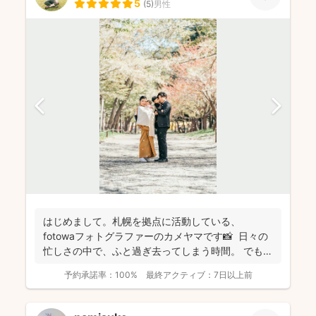
5
(
5
)
男性
はじめまして。札幌を拠点に活動している、
fotowaフォトグラファーのカメヤマです📸 日々の
忙しさの中で、ふと過ぎ去ってしまう時間。 でもそ
の...
予約承諾率：
100%
最終アクティブ：
7日以上前