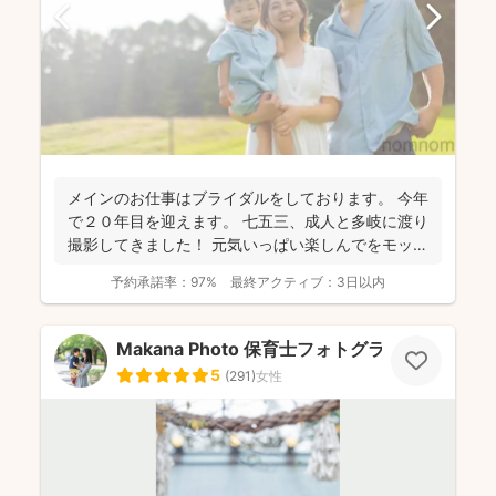
メインのお仕事はブライダルをしております。 今年
で２０年目を迎えます。 七五三、成人と多岐に渡り
撮影してきました！ 元気いっぱい楽しんでをモット
ーに...
予約承諾率：
97%
最終アクティブ：
3日以内
Makana Photo 保育士フォトグラファー
5
(
291
)
女性