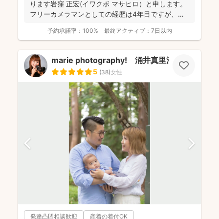
ります岩窪 正宏(イワクボ マサヒロ）と申します。
フリーカメラマンとしての経歴は4年目ですが、カ
メラ...
予約承諾率：
100%
最終アクティブ：
7日以内
marie photography! 涌井真里江
5
(
38
)
女性
発達凸凹相談歓迎
産着の着付OK