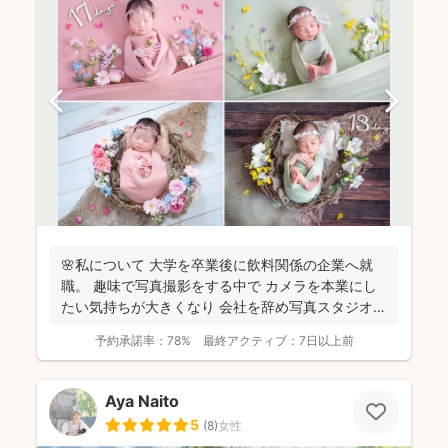
🌸私について 大学を卒業後に飲料関係の企業へ就
職。 趣味で写真撮影をする中で カメラを本業にし
たい気持ちが大きくなり 会社を辞め写真スタジオへ
転職...
予約承諾率：
78%
最終アクティブ：
7日以上前
Aya Naito
5
(
8
)
女性