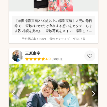
【年間撮影実績2５0組以上の撮影実績】３児の母目
線で ご家族様の分だけ存在する想いをカタチにしま
す🕊️ 札幌を拠点に、家族写真をメインに撮影してお
りま...
予約承諾率：
100%
最終アクティブ：
7日以上前
三原由宇
4.9
(
86
)
男性