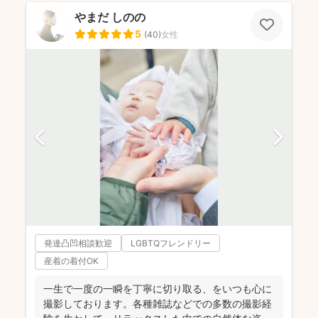
やまだ しのの
5
(
40
)
女性
発達凸凹相談歓迎
LGBTQフレンドリー
産着の着付OK
一生で一度の一瞬を丁寧に切り取る、をいつも心に
撮影しております。各種雑誌などでの多数の撮影経