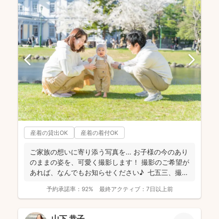
産着の貸出OK
産着の着付OK
ご家族の想いに寄り添う写真を… お子様の今のあり
のままの姿を、可愛く撮影します！ 撮影のご希望が
あれば、なんでもお知らせください♪ 七五三、撮
影...
予約承諾率：
92%
最終アクティブ：
7日以上前
山下 恭子