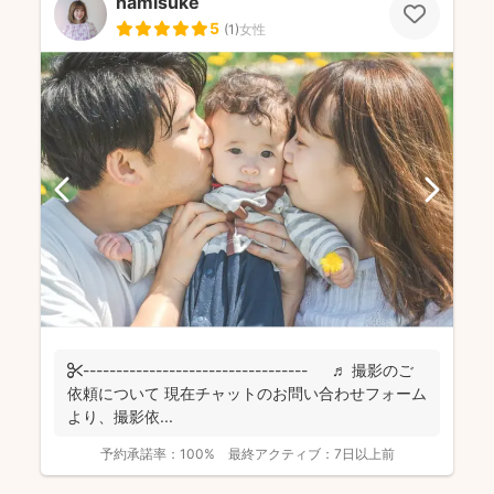
namisuke
5
(
1
)
女性
✄---------------------------------- ♬ 撮影のご
依頼について 現在チャットのお問い合わせフォーム
より、撮影依...
予約承諾率：
100%
最終アクティブ：
7日以上前