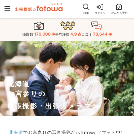
かんたん予約
検索
ログイン
170,000
4.9
78,644
撮影数
件
平均評価
点
口コミ
件
北海道
お宮参りの
出張撮影・出張カメラマン
北海道
でお宮参りの写真撮影ならfotowa（フォトワ）