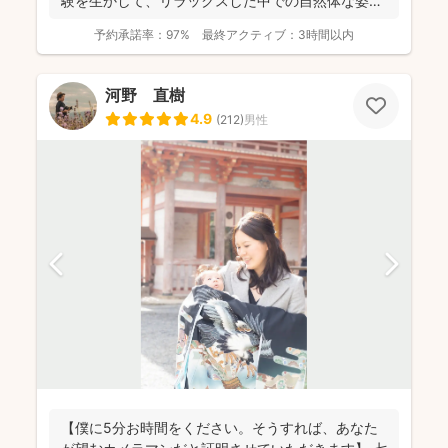
験を生かして、リラックスした中での自然体な姿の
お写真を、ベスト...
予約承諾率：
97%
最終アクティブ：
3時間以内
河野 直樹
4.9
(
212
)
男性
【僕に5分お時間をください。そうすれば、あなた