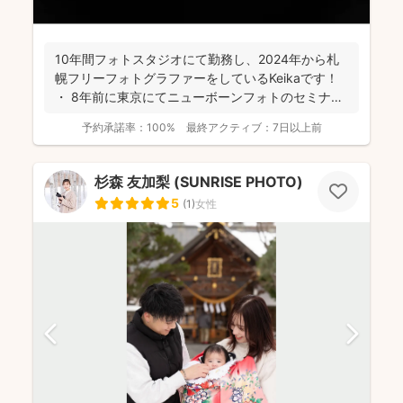
10年間フォトスタジオにて勤務し、2024年から札
幌フリーフォトグラファーをしているKeikaです！
・ 8年前に東京にてニューボーンフォトのセミナ
ー...
予約承諾率：
100%
最終アクティブ：
7日以上前
杉森 友加梨 (SUNRISE PHOTO)
5
(
1
)
女性