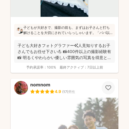
子どもが大好きで、撮影の前も、まずはお子さんと打ち
解けることを大切にされていらっしゃいます。「パパ以
外の男の人は苦手だったけど、小林さんには懐きまし
た！」というお声も！明るく優しい雰囲気の仕上がりの
子ども大好きフォトグラファー✨人見知りするお子
写真をお求めの方にはぜひおすすめです♪
さんでもお任せ下さい💪 📸400件以上の撮影経験有
📸 明るくやわらかい優しい雰囲気の写真を得意とし
ていま...
予約承諾率：
100%
最終アクティブ：
7日以上前
nomnom
4.9
(
17
)
男性