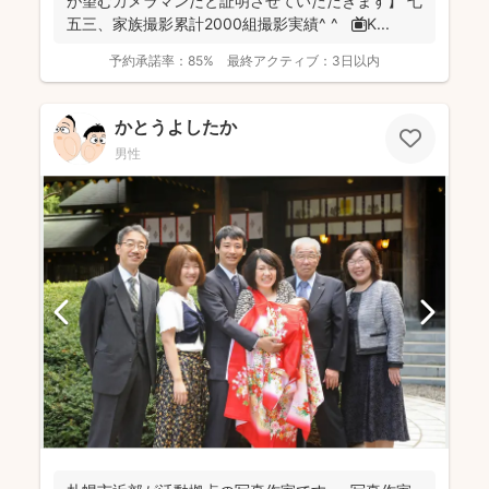
が望むカメラマンだと証明させていただきます】 七
五三、家族撮影累計2000組撮影実績^ ^ 📺K...
予約承諾率：
85%
最終アクティブ：
3日以内
かとうよしたか
男性