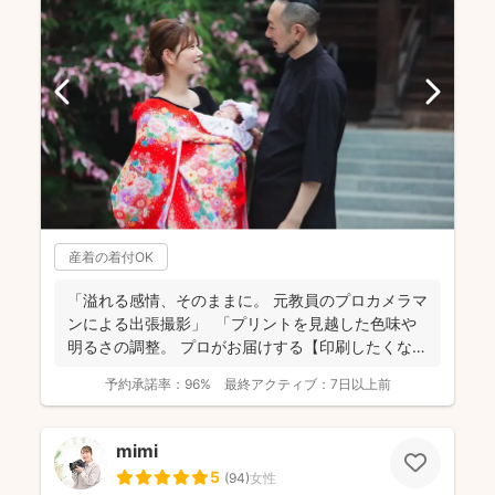
産着の着付OK
「溢れる感情、そのままに。 元教員のプロカメラマ
ンによる出張撮影」 「プリントを見越した色味や
明るさの調整。 プロがお届けする【印刷したくなる
写...
予約承諾率：
96%
最終アクティブ：
7日以上前
mimi
5
(
94
)
女性