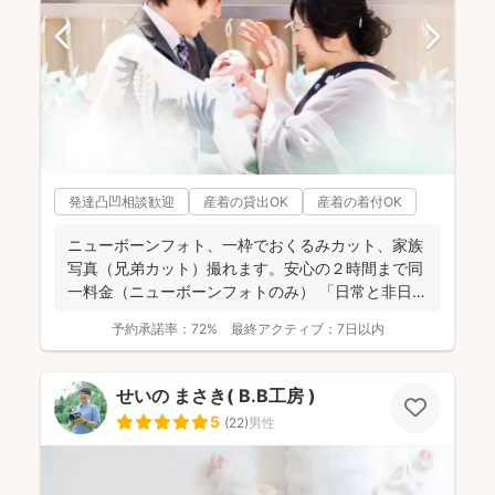
発達凸凹相談歓迎
産着の貸出OK
産着の着付OK
ニューボーンフォト、一枠でおくるみカット、家族
写真（兄弟カット）撮れます。安心の２時間まで同
一料金（ニューボーンフォトのみ） 「日常と非日
常」を意識しな...
予約承諾率：
72%
最終アクティブ：
7日以内
せいの まさき( B.B工房 )
5
(
22
)
男性