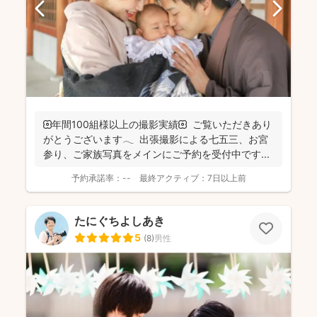
🌼年間100組様以上の撮影実績🌼 ご覧いただきあり
がとうございます𓂃 ⁡ 出張撮影による七五三、お宮
参り、ご家族写真をメインにご予約を受付中です...
予約承諾率：
--
最終アクティブ：
7日以上前
たにぐちよしあき
5
(
8
)
男性