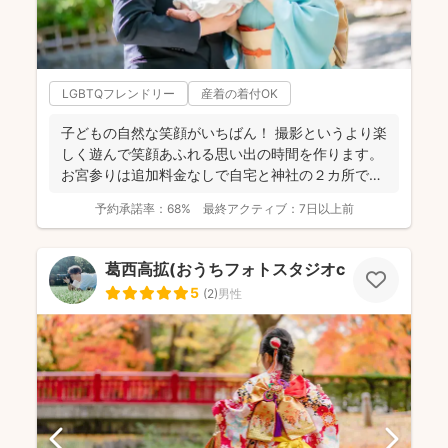
LGBTQフレンドリー
産着の着付OK
子どもの自然な笑顔がいちばん！ 撮影というより楽
しく遊んで笑顔あふれる思い出の時間を作ります。
お宮参りは追加料金なしで自宅と神社の２カ所で撮
影で...
予約承諾率：
68%
最終アクティブ：
7日以上前
葛西高拡(おうちフォトスタジオcocofilm)
5
(
2
)
男性