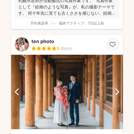
札幌市近郊が活動拠点の写真作家です。 写真作家
として『絵画のような写真』が、私の撮影テーマで
す。 何十年先に見ても古くささを感じない、絵画の
よう...
予約承諾率：
--
最終アクティブ：
7日以上前
ten photo
5
(
1
)
女性