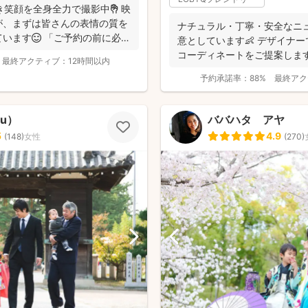
生き笑顔を全身全力で撮影中✊ 映
が、まずは皆さんの表情の質を
ナチュラル・丁寧・安全なニ
います😊 「ご予約の前に必ず
意としています👶 デザイナ
コーディネートをご提案しま
最終アクティブ：
12時間以内
＿＿＿...
予約承諾率：
88%
最終アク
 u）
ババハタ アヤ
5
4.9
(
148
)
女性
(
270
)