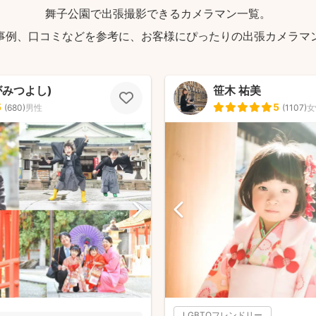
舞子公園で出張撮影できるカメラマン一覧。
事例、口コミなどを参考に、お客様にぴったりの出張カメラマ
がみつよし)
笹木 祐美
5
5
(
680
)
男性
(
1107
)
女
LGBTQフレンドリー