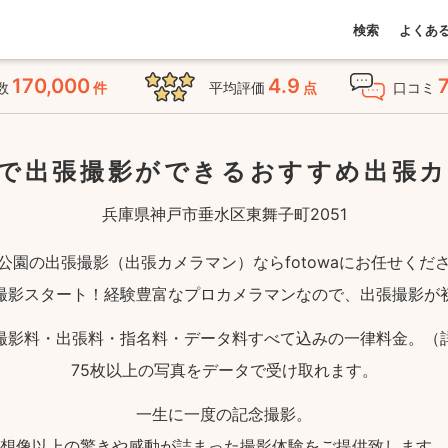
検索
よくあ
170,000
4.9
数
件
平均評価
点
口コミ
で出張撮影ができる
おすすめ出張
兵庫県神戸市垂水区東舞子町2051
公園の出張撮影（出張カメラマン）ならfotowaにお任せくだ
撮影スタート！経験豊富なプロカメラマンなので、出張撮影が
撮影料・出張料・指名料・データ料すべて込みの一律料金。（
75枚以上の写真をデータで受け取れます。
一生に一度の記念撮影。
想像以上の驚きや感動が詰まった撮影体験をご提供致します。