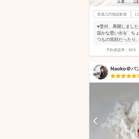
発達凸凹相談歓迎
L
※受付、再開しました
温かな思い出をᐝ ち
つもの笑顔だったり、泣
予約承諾率：
93%
Naoko＠