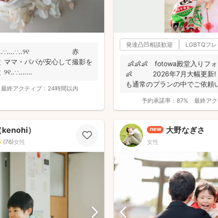
発達凸凹相談歓迎
LGBTQフ
∵‥‥∵‥‥∵‥‥∵‥୨୧ 赤
 ママ・パパが安心して撮影を
👶👶👶 fotowa殿堂入りフ
‥∵‥‥...
👶 2026年7月大幅更新
も通常のプランの中でご依頼い
最終アクティブ：
24時間以内
予約承諾率：
87%
最終アク
enohi）
大野なぎさ
new
5
(
76
)
女性
女性