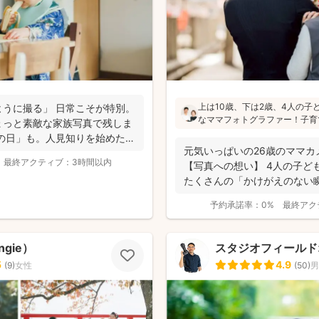
上は10歳、下は2歳、4人の子
うに撮る」 日常こそが特別。
なママフォトグラファー！子育
ょっと素敵な家族写真で残しま
さんが一緒に写ってる素敵な写
の日」も。人見知りを始めた
ちを大切にしています！お子さ
元気いっぱいの26歳のママカ
喋りしながら楽しく撮影していき
最終アクティブ：
3時間以内
【写真への想い】 4人の子ど
たくさんの「かけがえのない
ま...
予約承諾率：
0%
最終アク
gie）
スタジオフィールド
5
4.9
(
9
)
女性
(
50
)
男