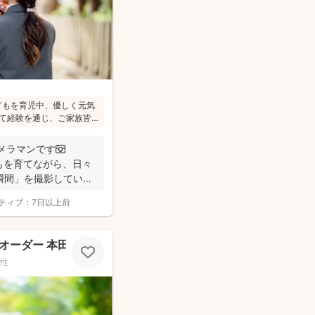
どもを育児中、優しく元気
て経験を通じ、ご家族皆
真を残したいという気持
んに無理がないよう、お
メラマンです📷
ます(^^)
もを育てながら、日々
瞬間」を撮影してい
ティブ：
7日以上前
オーダー 本田 真康
性