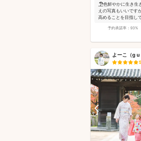
🏖️色鮮やかに生き
えの写真もいいです
高めることを目指して
メッセ...
予約承諾率：
93%
よーこ（g u