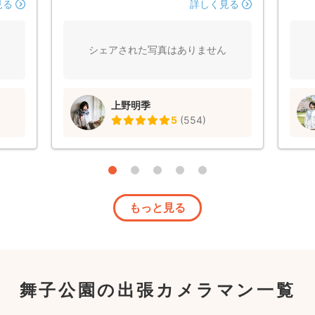
宜させ
ました。 写真もとても素敵で、自分たち
真撮
見る
詳しく見る
に写真
らしい時間が流れている感じがしました。
ポー
の泣
いつか子どもが生まれたら、ベビーフォ
た写
慣れて
トもまた上野さんにお願いしたいと思いま
リし
シェアされた写真はありません
ョンや
す！ その時はよろしくお願いします。 本
良か
り、こ
当にありがとうございました！
まし
いたも
上野明季
まし
5
(
554
)
明るく
く撮影
お願い
も是
もっと見る
舞子公園の出張カメラマン一覧