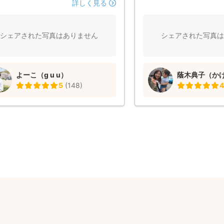
れないかな〜と諦めもあったのですが
詳しく見る
ズも色々ご提案してくださり、納品し
真をみたら素敵なものばかりでビック
ました！！ よーこさんにご依頼して
シェアされた写真はありません
シェアされた写真は
ったです！ 本当にありがとうござい
た！
よーこ（g u u）
蔭木典子（かげ
5
(
148
)
4