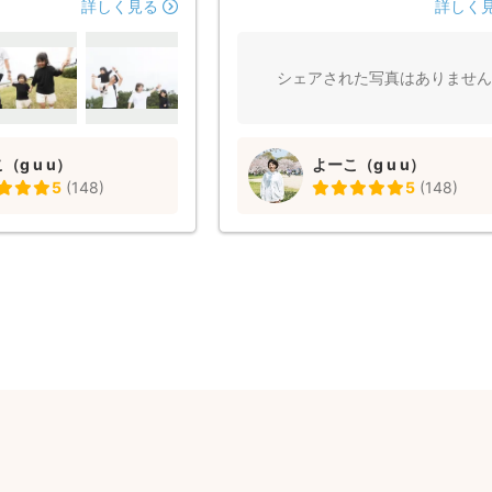
が、「色々回りながら、撮
陰でのお茶休憩やお菓子休憩など適
詳しく見る
詳しく
んどん撮りましょう！」と
て下さり、しかもその様子まで素敵
、安心しました。 同じ年
に残してくださいました。 グズグズ
るということで、娘たちに
き顔も思い出です。 そして撮影に
シェアされた写真はありません
て下さり、 娘たちもあっ
いない私達に、ポーズのバリエーシ
ていました。 よーこさん
場所移動をスムーズに提案して下さ
が娘たちに伝わり 娘たち
んな写真を撮ってみたいなと思って
（g u u）
よーこ（g u u）
たくさんカメラに収められ
のを上回る素敵な写真が出来上がり
5
(
148
)
5
(
148
)
仕上がった写真を見ると、
た。 よーこさんご自身のお人柄も
のばかりで感動しました！
お話しやすく、和気あいあいと楽し
いしたいと思っています。
が出来ます。 本当によーこさんに
ざいました(*^^*)
出来て良かったです。 また次の機会
非宜しくお願い致します。