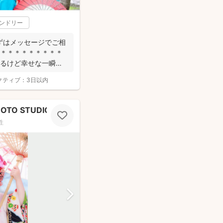
レンドリー
ずはメッセージでご相
＊＊＊＊＊＊＊＊＊＊
いるけど幸せな一瞬」
クティブ：
3日以内
OTO STUDIO）
性