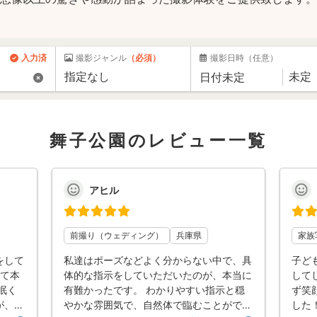
入力済
撮影ジャンル
（必須）
撮影日時
（任意）
舞子公園のレビュー一覧
アヒル
前撮り（ウェディング）
兵庫県
家族
をして
私達はポーズなどよく分からない中で、具
子ど
して本
体的な指示をしていただいたのが、本当に
して
眠く
有難かったです。 わかりやすい指示と穏
ず笑
が、日
やかな雰囲気で、自然体で臨むことができ
した