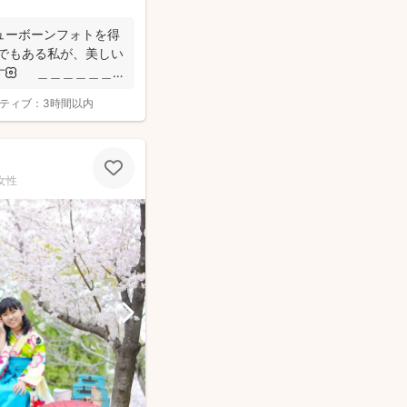
ューボーンフォトを得
ーでもある私が、美しい
す🌼 ＿＿＿＿＿＿
ティブ：
3時間以内
女性