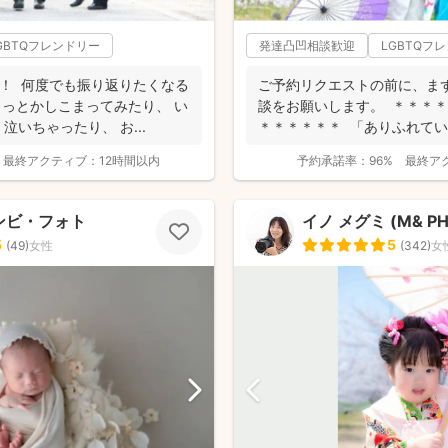
GBTQフレンドリー
発達凸凹相談歓迎
LGBTQフ
！ 何度でも振り返りたくなる
ご予約リクエストの前に、ま
ょっとかしこまってみたり、 い
談をお願いします。 ＊＊＊
いちゃったり、 お...
＊＊＊＊＊＊ 「ありふれて
を残...
最終アクティブ：
12時間以内
予約承諾率：
96%
最終ア
バンビ・フォト
イノ メグミ (M& PH
5
5
(
49
)
女性
(
342
)
女