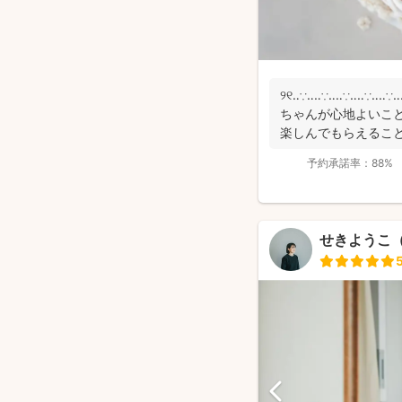
୨୧‥∵‥‥∵‥‥∵‥‥
ちゃんが心地よいこと
楽しんでもらえること ୨୧
予約承諾率：
88%
せきようこ（k