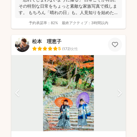
その特別な日常をちょっと素敵な家族写真で残しま
す。 もちろん「晴れの日」も。人見知りを始めた
り、ぜんぜ...
予約承諾率：
82%
最終アクティブ：
3時間以内
松本 理恵子
5
(
172
)
女性