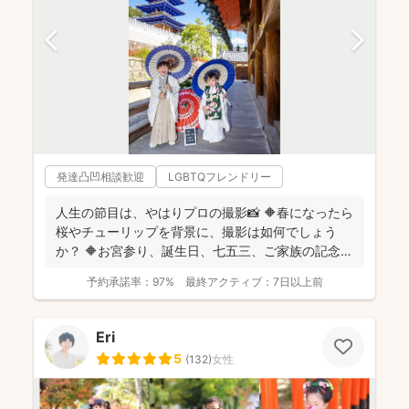
発達凸凹相談歓迎
LGBTQフレンドリー
人生の節目は、やはりプロの撮影📸 🔶春になったら
桜やチューリップを背景に、撮影は如何でしょう
か？ 🔶お宮参り、誕生日、七五三、ご家族の記念撮
影 その...
予約承諾率：
97%
最終アクティブ：
7日以上前
Eri
5
(
132
)
女性