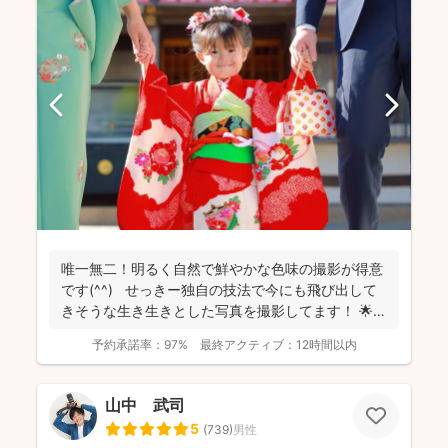
唯一無二！明るく自然で鮮やかな色味の撮影が得意
です(^^) せっきー独自の技法で今にも飛び出して
きそうな生き生きとした写真を撮影してます！ 🌟屋
外撮...
予約承諾率：
97%
最終アクティブ：
12時間以内
山中 武司
5
(
739
)
男性