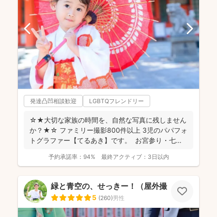
発達凸凹相談歓迎
LGBTQフレンドリー
☆★大切な家族の時間を、自然な写真に残しません
か？★☆ ファミリー撮影800件以上 3児のパパフォ
トグラファー【てるあき】です。 お宮参り・七
五...
予約承諾率：
94%
最終アクティブ：
3日以内
緑と青空の、せっきー！（屋外撮影もお任せ🌟
5
(
260
)
男性