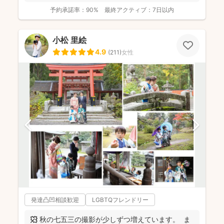
予約承諾率：
90%
最終アクティブ：
7日以内
小松 里絵
4.9
(
211
)
女性
発達凸凹相談歓迎
LGBTQフレンドリー
🍁 秋の七五三の撮影が少しずつ増えています。 ま