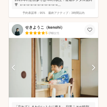
👘 =-=-=-=-=-=-=-=-=-=-=...
予約承諾率：
95%
最終アクティブ：
3時間以内
せきようこ（kenohi）
5
(
76
)
女性
「忘れてしまわないように撮る」 日常こそが特別。