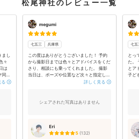
松尾神社のレビュー一覧
megumi
七五三
兵庫県
七五
きまし
この度はありがとうございました！ 予約
とっ
色々
から撮影日までは色々とアドバイスをくだ
た。
日は
さり、相談にも乗ってくれました。 撮影
とア
マ同士
当日は、ポーズや位置など次々と指定して
子ど
お世話
もらって色んな表情、場所での写真を撮っ
のお
見る
詳しく見る
し
てくれました！ また子どもへの接し方が
にな
とても上手で、楽しみながらいつもの表情
た！
で撮影ができていました。 仕上がりも素
シェアされた写真はありません
敵で大満足です！
Eri
5
(
132
)