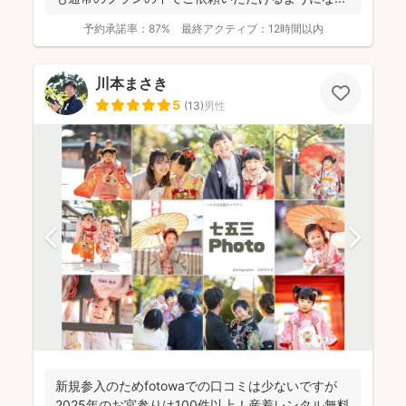
予約承諾率：
87%
最終アクティブ：
12時間以内
川本まさき
5
(
13
)
男性
新規参入のためfotowaでの口コミは少ないですが
2025年のお宮参りは100件以上！産着レンタル無料