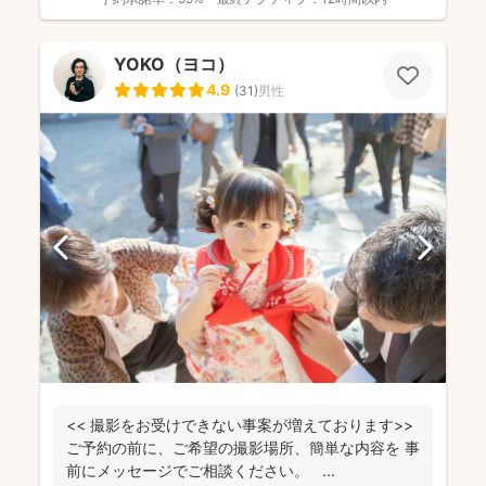
YOKO（ヨコ）
4.9
(
31
)
男性
<< 撮影をお受けできない事案が増えております>>
ご予約の前に、ご希望の撮影場所、簡単な内容を 事
前にメッセージでご相談ください。 ...