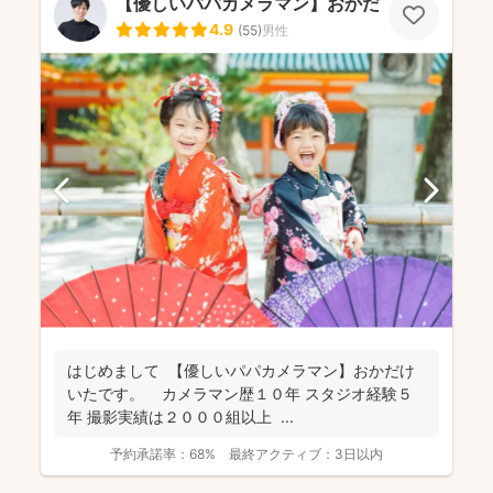
【優しいパパカメラマン】おかだ けいた
4.9
(
55
)
男性
はじめまして 【優しいパパカメラマン】おかだけ
いたです。 カメラマン歴１０年 スタジオ経験５
年 撮影実績は２０００組以上 ...
予約承諾率：
68%
最終アクティブ：
3日以内