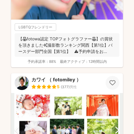
LGBTQフレンドリー
【🌷fotowa認定 TOPフォトグラファー🌷】の賞状
を頂きました✨撮影数ランキング関西【第1位】バ
ースデー部門全国【第1位】 ⚠️予約申請をお...
予約承諾率：
88%
最終アクティブ：
12時間以内
カワイ （ fotomiley ）
5
(
377
)
男性