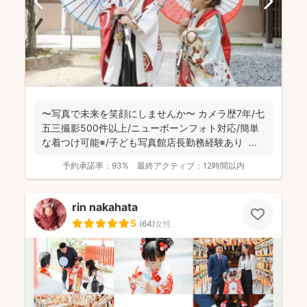
〜写真で未来を笑顔にしませんか〜 カメラ歴7年/七
五三撮影500件以上/ニューボーンフォト対応/簡単
な着つけ可能※/子ども写真館店長勤務経験あり ...
予約承諾率：
93%
最終アクティブ：
12時間以内
rin nakahata
5
(
64
)
女性