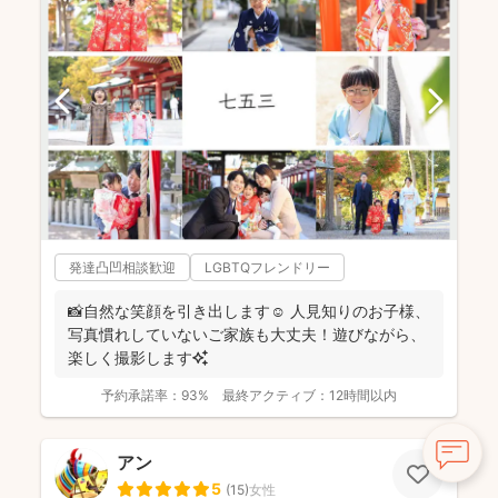
発達凸凹相談歓迎
LGBTQフレンドリー
📸自然な笑顔を引き出します☺️ 人見知りのお子様、
写真慣れしていないご家族も大丈夫！遊びながら、
楽しく撮影します✨
予約承諾率：
93%
最終アクティブ：
12時間以内
アン
5
(
15
)
女性