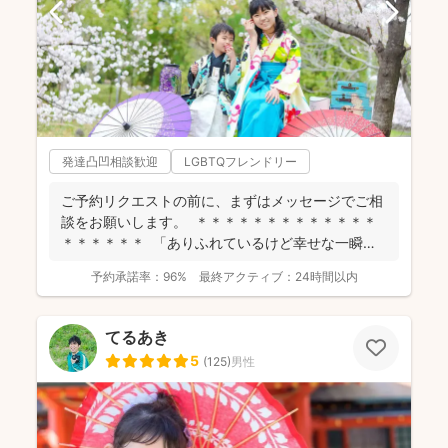
発達凸凹相談歓迎
LGBTQフレンドリー
ご予約リクエストの前に、まずはメッセージでご相
談をお願いします。 ＊＊＊＊＊＊＊＊＊＊＊＊＊
＊＊＊＊＊＊ 「ありふれているけど幸せな一瞬」
を残...
予約承諾率：
96%
最終アクティブ：
24時間以内
てるあき
5
(
125
)
男性