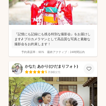
『記憶にも記録にも残る特別な撮影会』をお届けし
ます♪ プロカメラマンとして高品質な写真と素敵な
撮影会をお約束します！
予約承諾率：
90%
最終アクティブ：
24時間以内
かなた あかり(ひだまりフォト)
5
(
136
)
女性