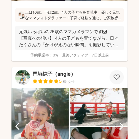
上は10歳、下は2歳、4人の子どもを育児中、優しく元気
なママフォトグラファー！子育て経験を通じ、ご家族皆
さんが一緒に写ってる素敵な写真を残したいという気持
ちを大切にしています！お子さんに無理がないよう、お
元気いっぱいの26歳のママカメラマンです📷
喋りしながら楽しく撮影していきます(^^)
【写真への想い】 4人の子どもを育てながら、日々
たくさんの「かけがえのない瞬間」を撮影してい
ま...
予約承諾率：
0%
最終アクティブ：
7日以上前
門垣純子（angie）
5
(
9
)
女性