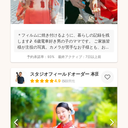
＊フィルムに焼き付けるように、暮らしの記録を残
します♪ 6歳電車好き男の子のママです。 ご家族皆
様が主役の写真。カメラが苦手なお子様とも、お話
しな...
予約承諾率：
93%
最終アクティブ：
7日以上前
スタジオフィールドオーダー 本田 真康
4.9
(
50
)
男性