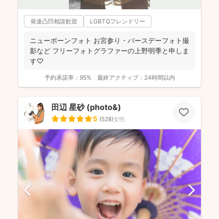
発達凸凹相談歓迎
LGBTQフレンドリー
ニューボーンフォト お宮参り・バースデーフォト撮
影など フリーフォトグラファーの上野明季と申しま
す♡
予約承諾率：
95%
最終アクティブ：
24時間以内
田辺 星砂 (photo&)
5
(
528
)
女性