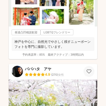
発達凸凹相談歓迎
LGBTQフレンドリー
神戸を中心に、自然光でやさしく残すニューボーン
フォトを専門に撮影しています。
予約承諾率：
85%
最終アクティブ：
3時間以内
ババハタ アヤ
4.9
(
270
)
女性