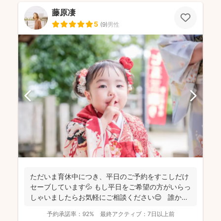
藤原凄
5
(
9
)
男性
ただいま育休中につき、平日のご予約をすこしだけ
セーブしています💦 もし平日をご希望の方がいらっ
しゃいましたらお気軽にご相談ください😌 誰かに
と...
予約承諾率：
92%
最終アクティブ：
7日以上前