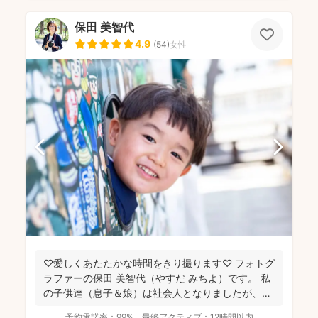
保田 美智代
4.9
(
54
)
女性
♡愛しくあたたかな時間をきり撮ります♡ フォトグ
ラファーの保田 美智代（やすだ みちよ）です。 私
の子供達（息子＆娘）は社会人となりましたが、今
になっ...
予約承諾率：
99%
最終アクティブ：
12時間以内