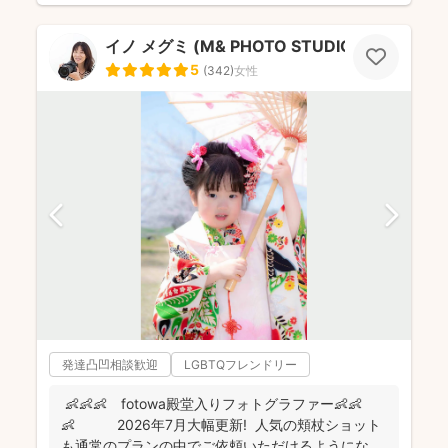
イノ メグミ (M& PHOTO STUDIO）
5
(
342
)
女性
発達凸凹相談歓迎
LGBTQフレンドリー
👶👶👶 fotowa殿堂入りフォトグラファー👶👶
👶 2026年7月大幅更新! 人気の頬杖ショット
も通常のプランの中でご依頼いただけるようにな...