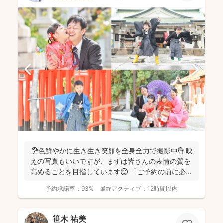
🏖️色鮮やかに生き生き笑顔を全身全力で撮影中✊ 映
えの写真もいいですが、まずは皆さんの表情の質を
高めることを目指しています😊 「ご予約の前に必ず
メッセ...
予約承諾率：
93%
最終アクティブ：
12時間以内
笹木 祐美