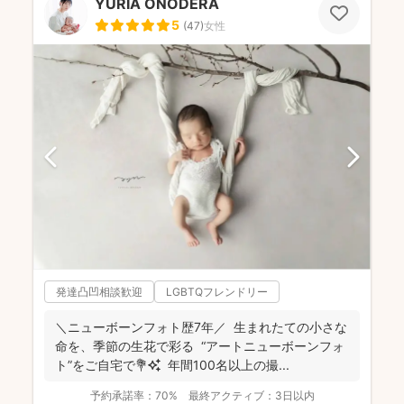
YURIA ONODERA
5
(
47
)
女性
発達凸凹相談歓迎
LGBTQフレンドリー
＼ニューボーンフォト歴7年／ 生まれたての小さな
命を、季節の生花で彩る “アートニューボーンフォ
ト”をご自宅で💐✨ 年間100名以上の撮...
予約承諾率：
70%
最終アクティブ：
3日以内