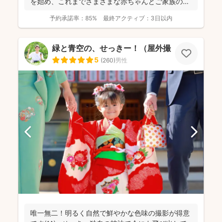
を始め、これまでさまざまな赤ちゃんとご家族の時
間を残して...
予約承諾率：
85%
最終アクティブ：
3日以内
緑と青空の、せっきー！（屋外撮影もお任せ🌟
5
(
260
)
男性
唯一無二！明るく自然で鮮やかな色味の撮影が得意