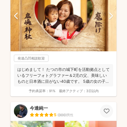
発達凸凹相談歓迎
はじめまして！ たつの市の城下町を活動拠点として
いるフリーフォトグラファー＆2児の父、美味しい
ものと日本酒に目がない40歳です。 5歳の女の子、
3歳の...
予約承諾率：
91%
最終アクティブ：
3日以内
今達純一
5
(
300
)
男性