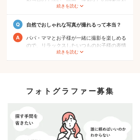
ントです。
続きを読む
策や、熱中症予防に努めます。
また、撮影中はご家族のペースに合わせなが
ら、周囲や足元に危険なものがないか注意を
自然でおしゃれな写真が撮れるって本当？
呼び掛けながら進行しますのでご安心くださ
い。
パパ・ママとお子様が一緒に撮影を楽しめる
ので、リラックスしたいつものお子様の表情
続きを読む
を撮影できます。
こども・家族撮影に長けたプロカメラマンの
中から、ユーザー自身が好きなカメラマンを
指名するので、自分好みの「家族らしいおし
ゃれな写真」に仕上がります。
フォトグラファー募集