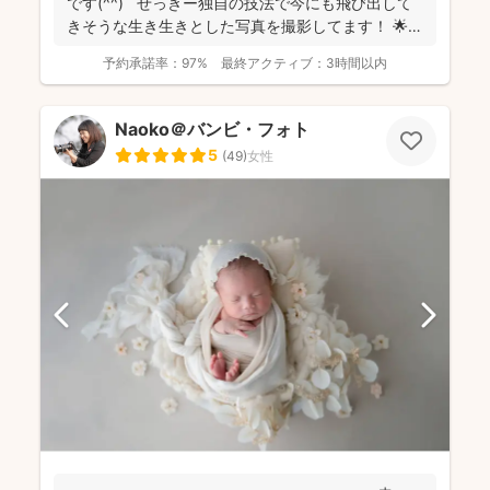
です(^^) せっきー独自の技法で今にも飛び出して
きそうな生き生きとした写真を撮影してます！ 🌟屋
外撮...
予約承諾率：
97%
最終アクティブ：
3時間以内
Naoko＠バンビ・フォト
5
(
49
)
女性