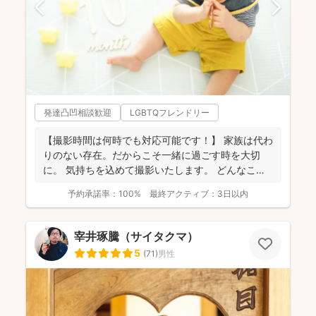
発達凸凹相談歓迎
LGBTQフレンドリー
【撮影時間は何時でも対応可能です！】 家族は代わ
りのない存在。だからこそ一緒に過ごす時を大切
に。 気持ちを込めて撮影いたします。 どんなこと
でもお気...
予約承諾率：
100%
最終アクティブ：
3日以内
宰井琢騰（サイタクマ）
5
(
71
)
男性