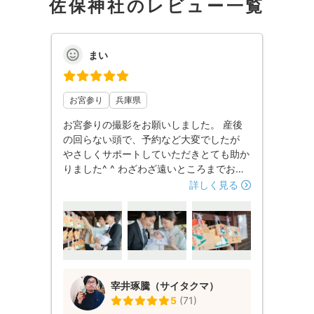
佐保神社のレビュー一覧
まい
お宮参り
兵庫県
お宮参りの撮影をお願いしました。 産後
の回らない頭で、予約など大変でしたが
やさしくサポートしていただきとても助か
りました^ ^ わざわざ遠いところまでお越
しいただきたっぷりと撮影して頂いてリク
詳しく見る
エストにも快く応じて頂きました。写真も
気張らない自然な笑顔あふれる仕上がりで
大満足です。 また何かあればお願いした
いと思います。 ありがとうございまし
た。
宰井琢騰（サイタクマ）
5
(
71
)