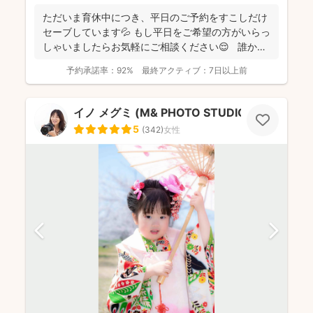
ただいま育休中につき、平日のご予約をすこしだけ
セーブしています💦 もし平日をご希望の方がいらっ
しゃいましたらお気軽にご相談ください😌 誰かに
と...
予約承諾率：
92%
最終アクティブ：
7日以上前
イノ メグミ (M& PHOTO STUDIO）
5
(
342
)
女性