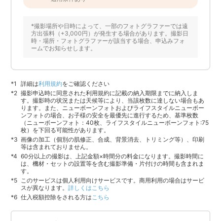
*撮影場所や日時によって、一部のフォトグラファーでは遠
方出張料（+3,000円）が発生する場合があります。撮影日
時・場所・フォトグラファーが該当する場合、申込みフォ
ームでお知らせします。
詳細は
利用規約
をご確認ください
撮影申込時に同意された利用規約に記載の納入期限までに納入しま
す。撮影時の状況または天候等により、当該枚数に達しない場合もあ
ります。また、ニューボーンフォトおよびライフスタイルニューボー
ンフォトの場合、お子様の安全を最優先に進行するため、基準枚数
（ニューボーンフォト：40枚、ライフスタイルニューボーンフォト:75
枚）を下回る可能性があります。
画像の加工（個別の肌修正、合成、背景消去、トリミング等）、印刷
等は含まれておりません。
60分以上の撮影は、上記金額×時間分の料金になります。撮影時間に
は、機材・セットの設置等を含む撮影準備・片付けの時間も含まれま
す。
このサービスは個人利用向けサービスです。商用利用の場合はサービ
スが異なります。
詳しくはこちら
仕入税額控除をされる方は
こちら