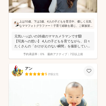
上は10歳、下は2歳、4人の子どもを育児中、優しく元気
なママフォトグラファー！子育て経験を通じ、ご家族皆
さんが一緒に写ってる素敵な写真を残したいという気持
ちを大切にしています！お子さんに無理がないよう、お
元気いっぱいの26歳のママカメラマンです📷
喋りしながら楽しく撮影していきます(^^)
【写真への想い】 4人の子どもを育てながら、日々
たくさんの「かけがえのない瞬間」を撮影してい
ま...
予約承諾率：
0%
最終アクティブ：
7日以上前
アン
5
(
15
)
女性