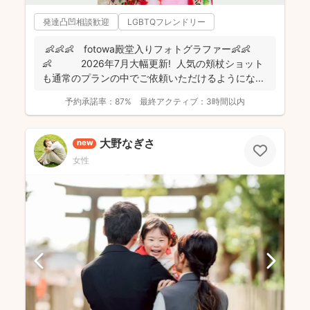
発達凸凹相談歓迎
LGBTQフレンドリー
👶👶👶 fotowa殿堂入りフォトグラファー👶👶
👶 2026年7月大幅更新! 人気の頬杖ショット
も通常のプランの中でご依頼いただけるようにな...
予約承諾率：
87%
最終アクティブ：
3時間以内
大野なぎさ
new
女性