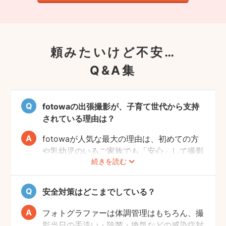
頼みたいけど不安…
Q&A集
fotowaの出張撮影が、子育て世代から支持
されている理由は？
fotowaが人気な最大の理由は、初めての方
や乳幼児のいるご家族でも「安心」して撮影
続きを読む
を楽しんでいただけることです。
厳しい審査を通過した、赤ちゃん・子どもの
扱いに慣れているパパ・ママ世代のカメラマ
安全対策はどこまでしている？
ンが全国に多数在籍。
またどのカメラマンでも指名料は一切ござい
フォトグラファーは体調管理はもちろん、撮
ません。分かりやすい料金体系も人気のポイ
影当日の手洗い・除菌・換気などの感染症対