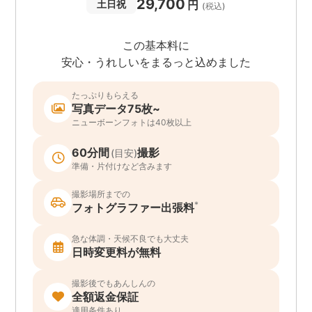
29,700
円
土日祝
(税込)
この基本料に
安心・うれしいをまるっと込めました
たっぷりもらえる
写真データ75枚~
ニューボーンフォトは40枚以上
60分間
撮影
(目安)
準備・片付けなど含みます
撮影場所までの
*
フォトグラファー出張料
急な体調・天候不良でも大丈夫
日時変更料が無料
撮影後でもあんしんの
全額返金保証
適用条件あり