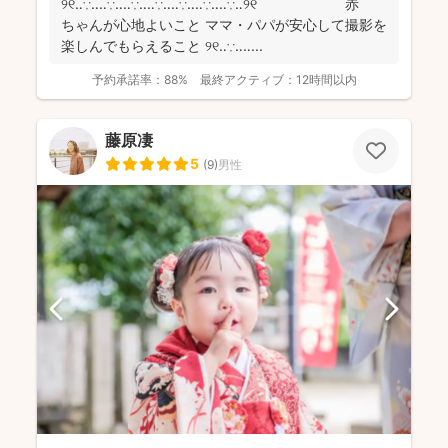
୨୧‥∵‥‥∵‥‥∵‥‥∵‥‥∵‥‥∵‥‥∵‥୨୧ 赤
ちゃんが心地よいこと ママ・パパが安心して撮影を
楽しんでもらえること ୨୧‥∵‥‥...
予約承諾率：
88%
最終アクティブ：
12時間以内
藤原凄
5
(
9
)
男性