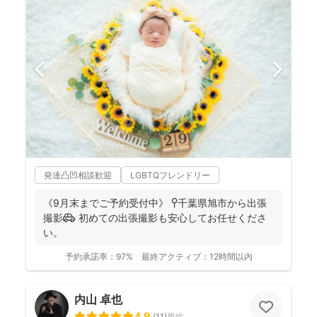
発達凸凹相談歓迎
LGBTQフレンドリー
《9月末までご予約受付中》 📍千葉県旭市から出張
撮影🚗 初めての出張撮影も安心してお任せくださ
い。
予約承諾率：
97%
最終アクティブ：
12時間以内
内山 卓也
4.9
(
11
)
男性