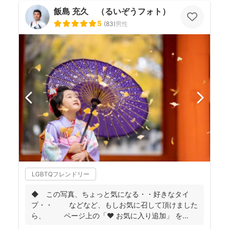
飯島 充久 （るいぞうフォト）
5
(
83
)
男性
LGBTQフレンドリー
◆ この写真、ちょっと気になる・・好きなタイ
プ・・ などなど、もしお気に召して頂けました
ら、 ページ上の「❤ お気に入り追加」 を
...