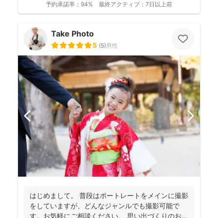
予約承諾率：
94%
最終アクティブ：
7日以上前
Take Photo
5
(
5
)
男性
はじめまして。 普段はポートレートをメインに撮影
をしていますが、どんなジャンルでも撮影可能で
す。お気軽にご相談ください。 思い出づくりのお手