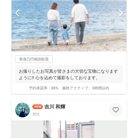
発達凸凹相談歓迎
お撮りしたお写真が皆さまの大切な宝物になります
ように‼︎ 心を込めて撮影をしております。
予約承諾率：
88%
最終アクティブ：
3時間以内
吉川 和輝
new
男性