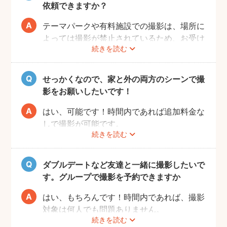
ね！
依頼できますか？
テーマパークや有料施設での撮影は、場所に
よっては撮影が禁止されているため、お受け
続きを読む
できない場合がございます。
予約前にお客様ご自身で、施設へのご確認を
お願いいたします。
せっかくなので、家と外の両方のシーンで撮
また、有料施設の場合、フォトグラファーの
影をお願いしたいです！
入場費などはお客様のご負担となりますので
ご了承ください。
はい、可能です！時間内であれば追加料金な
しで撮影が可能です。
続きを読む
撮影をスムーズに進行させるために、事前に
その旨をフォトグラファーにお伝えいただけ
ると幸いです。
ダブルデートなど友達と一緒に撮影したいで
す。グループで撮影を予約できますか
はい、もちろんです！時間内であれば、撮影
対象は何人でも問題ありません。
続きを読む
追加料金も一切なしで、ご友人と一緒に撮影