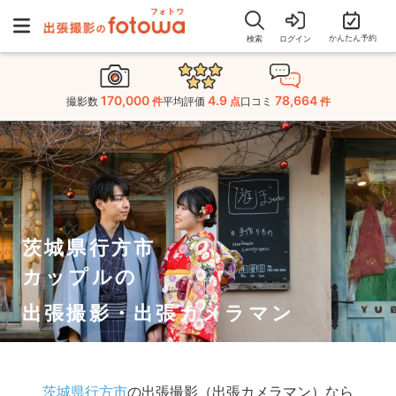
かんたん予約
検索
ログイン
170,000
4.9
78,664
撮影数
件
平均評価
点
口コミ
件
茨城県行方市
カップルの
出張撮影・出張カメラマン
茨城県行方市
の出張撮影（出張カメラマン）なら