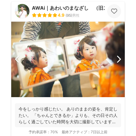
AWAi｜あわいのまなざし （旧スマイルツリ
4.9
(
95
)
男性
今をしっかり感じたい。 ありのままの姿を、肯定し
たい。 「ちゃんとできるか」よりも、その日その人
らしく過ごしていた時間を大切に撮影しています。
...
予約承諾率：
70%
最終アクティブ：
7日以上前