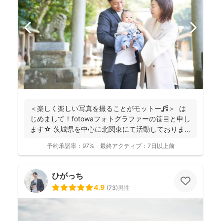
＜楽しく楽しい写真を撮ることがモットー🎵＞ は
じめまして！fotowaフォトグラファーの笹目と申し
ます☆ 茨城県を中心に北関東にて活動しておりま
す...
予約承諾率：
97%
最終アクティブ：
7日以上前
ひがっち
4.9
(
73
)
男性