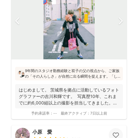
9年間のスタジオ勤務経験と双子の父の視点から、ご家族
の「その人らしさ」が自然に出る瞬間を捉えます。「し
っかりしなくて大丈夫」と緊張をほぐし、後から見返し
ても「楽しかった！」と気持ちがよみがえる写真を残す
はじめまして。 茨城県を拠点に活動しているフォト
ことを、心がけて活動されていらっしゃいます！
グラファーの吉川和輝です。 写真歴10年、これま
でに約6,000組以上の撮影を担当してきました。 ...
予約承諾率：
--
最終アクティブ：
7日以上前
小原 愛