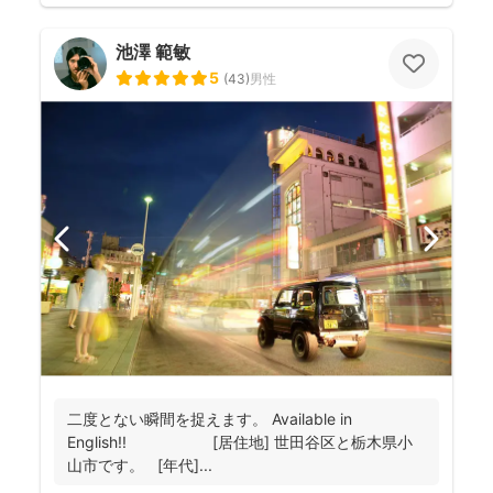
池澤 範敏
5
(
43
)
男性
二度とない瞬間を捉えます。 Available in
English!! [居住地] 世田谷区と栃木県小
山市です。 [年代]...