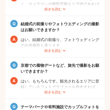
く、カメラマンの撮影可能エリア内であれば
続きを読む
交通費も一切かかりません。
自己PRやポートフォリオから、お好きなプ
ロのフォトグラファーをじっくりと選べるの
結婚式の前撮りやフォトウエディングの撮影
で、お二人とも安心して撮影することができ
はお願いできますか？
ます。
はい、結婚式の前撮り、フォトウェディング
の出張撮影も承ります。
続きを読む
fotowaでは衣装レンタル・着付け・ヘアメ
イクなどのオプションをご用意しておりませ
んので、お客様自身でご用意くださいませ。
京都での着物デートなど、旅先で撮影をお願
いできますか？
はい、もちろんです。観光されるエリアに登
録しているフォトグラファーを指名すれば、
続きを読む
旅行先でも撮影できます。
お好きな時間帯に撮影もできるので、是非と
も思い出に残るデートプランにしてください
テーマパークや有料施設でカップルフォトを