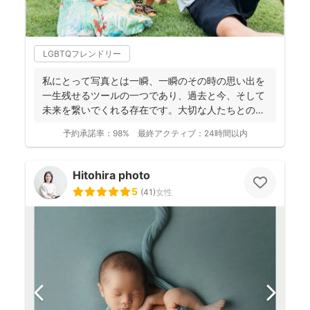
LGBTQフレンドリー
私にとって写真とは一瞬、一瞬のその時の思い出を
一生残せるツールの一つであり、過去と今、そして
未来を繋いでくれる存在です。大切な人たちとの写
真を残して、今あ...
予約承諾率：
98%
最終アクティブ：
24時間以内
Hitohira photo
5
(
41
)
女性