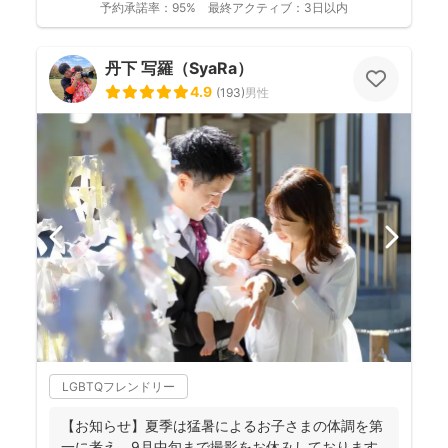
予約承諾率：
95%
最終アクティブ：
3日以内
丹下 写羅（SyaRa）
4.9
(
193
)
男性
LGBTQフレンドリー
【お知らせ】夏季は猛暑によるお子さまの体調を第
一に考え、9月中旬まで撮影をお休みしております