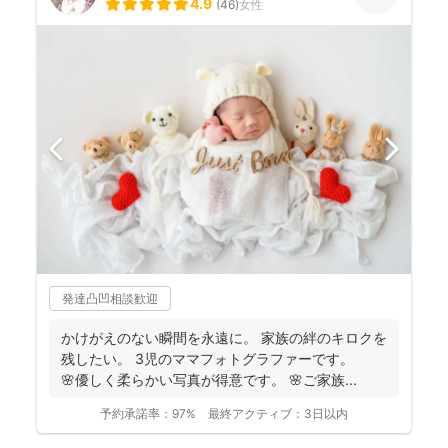
4.9
(
46
)
女性
発達凸凹相談歓迎
かけがえのない瞬間を永遠に。 家族の絆のキロクを
残したい。 3児のママフォトグラファーです。
🌸優しく柔らかい写真が得意です。 🌸ご家族...
予約承諾率：
97%
最終アクティブ：
3日以内