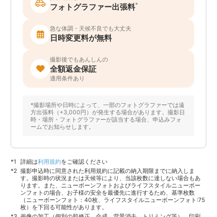
*
フォトグラファー出張料
急な体調・天候不良でも大丈夫
日時変更料が無料
撮影後でもあんしんの
全額返金保証
適用条件あり
*撮影場所や日時によって、一部のフォトグラファーでは遠
方出張料（+3,000円）が発生する場合があります。撮影日
時・場所・フォトグラファーが該当する場合、申込みフォ
ームでお知らせします。
詳細は
利用規約
をご確認ください
撮影申込時に同意された利用規約に記載の納入期限までに納入しま
す。撮影時の状況または天候等により、当該枚数に達しない場合もあ
ります。また、ニューボーンフォトおよびライフスタイルニューボー
ンフォトの場合、お子様の安全を最優先に進行するため、基準枚数
（ニューボーンフォト：40枚、ライフスタイルニューボーンフォト:75
枚）を下回る可能性があります。
画像の加工（個別の肌修正、合成、背景消去、トリミング等）、印刷