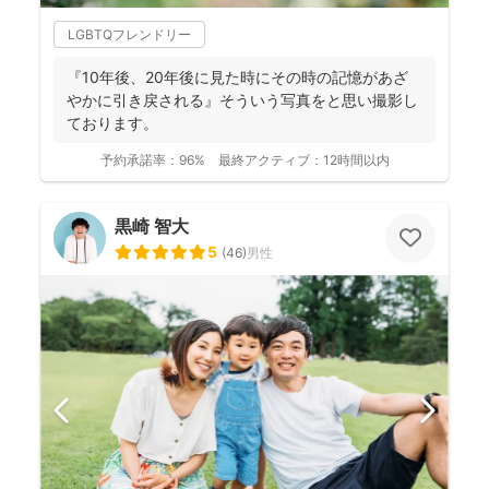
LGBTQフレンドリー
『10年後、20年後に見た時にその時の記憶があざ
やかに引き戻される』そういう写真をと思い撮影し
ております。
予約承諾率：
96%
最終アクティブ：
12時間以内
黒崎 智大
5
(
46
)
男性