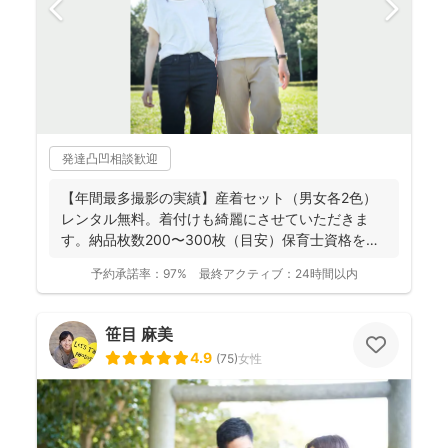
発達凸凹相談歓迎
【年間最多撮影の実績】産着セット（男女各2色）
レンタル無料。着付けも綺麗にさせていただきま
す。納品枚数200〜300枚（目安）保育士資格を持
つ妻の監修の下...
予約承諾率：
97%
最終アクティブ：
24時間以内
笹目 麻美
4.9
(
75
)
女性