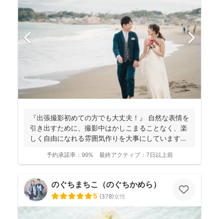
『出張撮影初めての方でも大丈夫！』 自然な表情を
引き出すために、撮影中はかしこまることなく、楽
しく自由になれる雰囲気作りを大事にしています＾
＾ こ...
予約承諾率：
99%
最終アクティブ：
7日以上前
のぐちまちこ（のぐちかめら）
5
(
378
)
女性