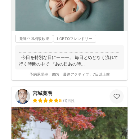
発達凸凹相談歓迎
LGBTQフレンドリー
……………………………………………………………………………
今日を特別な日にーーー。 毎日とめどなく流れて
行く時間の中で 『あの日あの時...
予約承諾率：
99%
最終アクティブ：
7日以上前
宮城寛明
5
(
1
)
男性