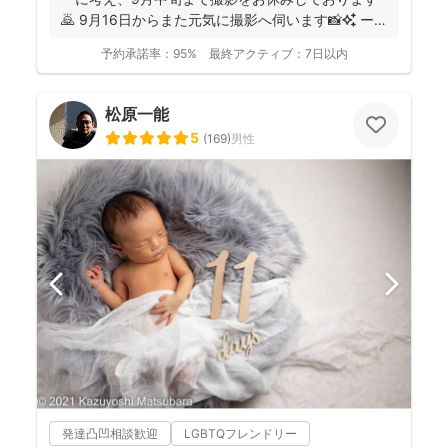
🙇 9月16日からまた元気に撮影へ伺います📸✨ ー
ーーーーー...
予約承諾率：
95%
最終アクティブ：
7日以内
松原一能
5
(
169
)
男性
発達凸凹相談歓迎
LGBTQフレンドリー