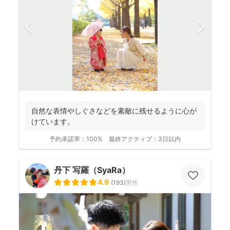
自然な表情やしぐさなどを素敵に残せるように心が
けています。
予約承諾率：
100%
最終アクティブ：
3日以内
丹下 写羅（SyaRa）
4.9
(
193
)
男性