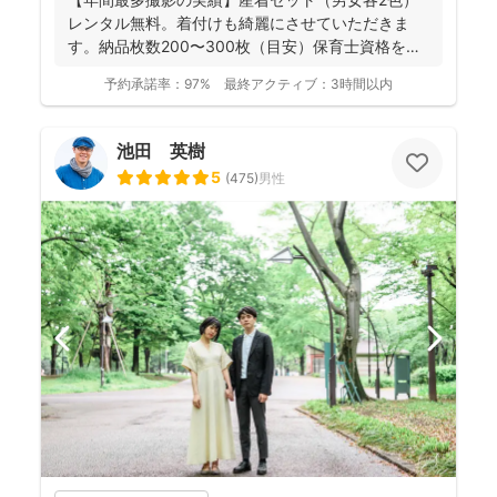
レンタル無料。着付けも綺麗にさせていただきま
す。納品枚数200〜300枚（目安）保育士資格を持
つ妻の監修の下...
予約承諾率：
97%
最終アクティブ：
3時間以内
池田 英樹
5
(
475
)
男性