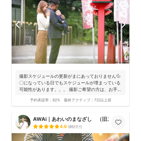
撮影スケジュールの更新がまにあっておりません💦
〇になっている日でもスケジュールが埋まっている
可能性があります。。。 撮影ご希望の方は、お手数
おかけし...
予約承諾率：
82%
最終アクティブ：
7日以上前
AWAi｜あわいのまなざし （旧スマイルツリ
4.9
(
95
)
男性