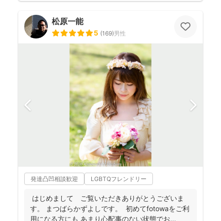
松原一能
5
(
169
)
男性
発達凸凹相談歓迎
LGBTQフレンドリー
はじめまして ご覧いただきありがとうございま
す。 まつばらかずよしです。 初めてfotowaをご利
用になる方にも あまり心配事のない状態でお...