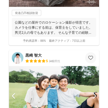
発達凸凹相談歓迎
公園などの屋外でのロケーション撮影が得意です。
カメラを仕事にする前は、保育士をしていました。
男児2人の母でもあります。 そんな子育ての経験を
活かし、...
予約承諾率：
88%
最終アクティブ：
7日以上前
黒崎 智大
5
(
46
)
男性