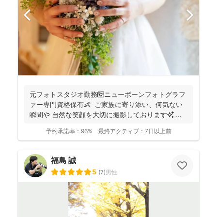
元フォトスタジオ勤務📷ニューボーンフォトグラフ
ァー専門資格保有👶 ご家族に寄り添い、何気ない
瞬間や 自然な笑顔を大切に撮影しております✨ ま
ずは...
予約承諾率：
96%
最終アクティブ：
7日以上前
福島 誠
5
(
7
)
男性