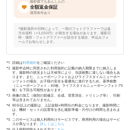
撮影後でもあんしんの
全額返金保証
適用条件あり
*撮影場所や日時によって、一部のフォトグラファーでは遠
方出張料（+3,000円）が発生する場合があります。撮影日
時・場所・フォトグラファーが該当する場合、申込みフォ
ームでお知らせします。
詳細は
利用規約
をご確認ください
撮影申込時に同意された利用規約に記載の納入期限までに納入しま
す。撮影時の状況または天候等により、当該枚数に達しない場合もあ
ります。また、ニューボーンフォトおよびライフスタイルニューボー
ンフォトの場合、お子様の安全を最優先に進行するため、基準枚数
（ニューボーンフォト：40枚、ライフスタイルニューボーンフォト:75
枚）を下回る可能性があります。
画像の加工（個別の肌修正、合成、背景消去、トリミング等）、印刷
等は含まれておりません。
60分以上の撮影は、上記金額×時間分の料金になります。撮影時間に
は、機材・セットの設置等を含む撮影準備・片付けの時間も含まれま
す。
このサービスは個人利用向けサービスです。商用利用の場合はサービ
スが異なります。
詳しくはこちら
仕入税額控除をされる方は
こちら