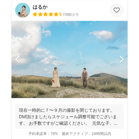
はるか
5
(
166
)
女性
現在一時的に７〜９月の撮影を閉じております。
DM頂けましたらスケジュール調整可能でございま
す。 お手数ですがご確認ください。 元気な子、人
見知...
予約承諾率：
79%
最終アクティブ：
24時間以内