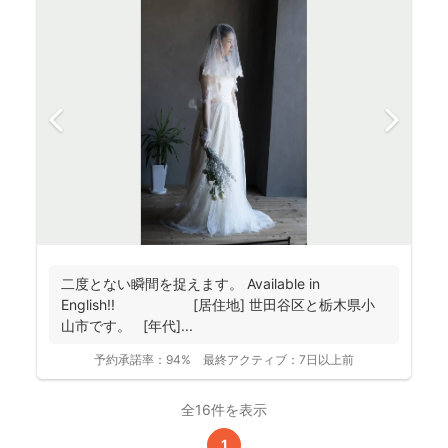
二度とない瞬間を捉えます。 Available in
English!! [居住地] 世田谷区と栃木県小
山市です。 [年代]...
予約承諾率：
94%
最終アクティブ：
7日以上前
全16件を表示
1