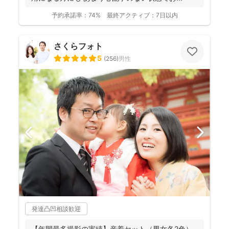
予約承諾率：
74%
最終アクティブ：
7日以内
さくらフォト
5
(
256
)
男性
発達凸凹相談歓迎
【年間最多撮影の実績】産着セット（男女各2色）