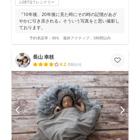
LGBTQフレンドリー
『10年後、20年後に見た時にその時の記憶があざ
やかに引き戻される』そういう写真をと思い撮影し
ております。
予約承諾率：
96%
最終アクティブ：
3時間以内
長山 幸枝
4.2
(
10
)
女性