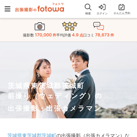
かんたん予約
検索
ログイン
170,000
4.9
78,673
撮影数
件
平均評価
点
口コミ
件
茨城県東茨城郡茨城町
前撮り（ウェディング）の
出張撮影・出張カメラマン
茨城県東茨城郡茨城町
の出張撮影（出張カメラマン）な