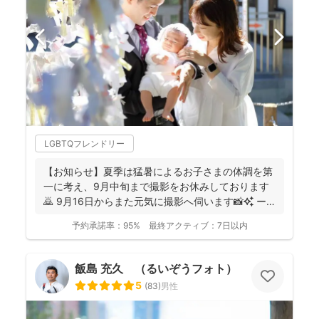
LGBTQフレンドリー
【お知らせ】夏季は猛暑によるお子さまの体調を第
一に考え、9月中旬まで撮影をお休みしております
🙇 9月16日からまた元気に撮影へ伺います📸✨ ー
ーーーーー...
予約承諾率：
95%
最終アクティブ：
7日以内
飯島 充久 （るいぞうフォト）
5
(
83
)
男性