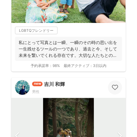
LGBTQフレンドリー
私にとって写真とは一瞬、一瞬のその時の思い出を
一生残せるツールの一つであり、過去と今、そして
未来を繋いでくれる存在です。大切な人たちとの写
真を残して、今あ...
予約承諾率：
98%
最終アクティブ：
3日以内
吉川 和輝
new
男性