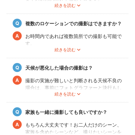
続きを読む
最近では式当日と異なる雰囲気を残せる、カ
ジュアルな服装も人気が高いです。
和装・ウェディングドレス・タキシードだけ
複数のロケーションでの撮影はできますか？
でなく、女性はミニドレス、男性はハットを
かぶったり、カラフルな蝶ネクタイをした
お時間内であれば複数箇所での撮影も可能で
り、ジャケット以外のスタイルも流行ってい
す。
ます。
続きを読む
事前に撮りたい場所や撮影のイメージをフォ
トグラファーさんと相談しておくと撮影もス
ムーズに行うことができますよ。
天候が悪化した場合の撮影は？
撮影の実施が難しいと判断される天候不良の
場合は、事前にフォトグラファーと決行もし
続きを読む
くは日時変更をご相談ください。
日時変更方法は
こちら
をご参照ください。
家族も一緒に撮影しても良いですか？
もちろん大丈夫です！お二人だけのシーン、
家族を含めたシーンなど、撮りたいシーンを