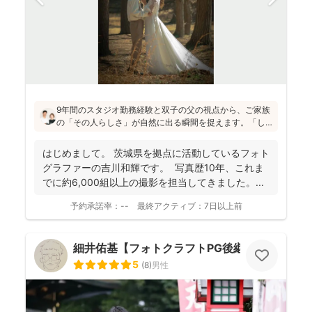
9年間のスタジオ勤務経験と双子の父の視点から、ご家族
の「その人らしさ」が自然に出る瞬間を捉えます。「し
っかりしなくて大丈夫」と緊張をほぐし、後から見返し
ても「楽しかった！」と気持ちがよみがえる写真を残す
はじめまして。 茨城県を拠点に活動しているフォト
ことを、心がけて活動されていらっしゃいます！
グラファーの吉川和輝です。 写真歴10年、これま
でに約6,000組以上の撮影を担当してきました。 ...
予約承諾率：
--
最終アクティブ：
7日以上前
細井佑基【フォトクラフトPG後継ぎ】
5
(
8
)
男性