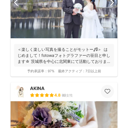
＜楽しく楽しい写真を撮ることがモットー🎵＞ は
じめまして！fotowaフォトグラファーの笹目と申し
ます☆ 茨城県を中心に北関東にて活動しておりま
す...
予約承諾率：
97%
最終アクティブ：
7日以上前
AKINA
4.8
(
6
)
女性