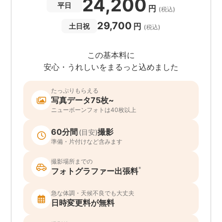
24,200
平日
円
(税込)
29,700
円
土日祝
(税込)
この基本料に
安心・うれしいをまるっと込めました
たっぷりもらえる
写真データ75枚~
ニューボーンフォトは40枚以上
60分間
撮影
(目安)
準備・片付けなど含みます
撮影場所までの
*
フォトグラファー出張料
急な体調・天候不良でも大丈夫
日時変更料が無料