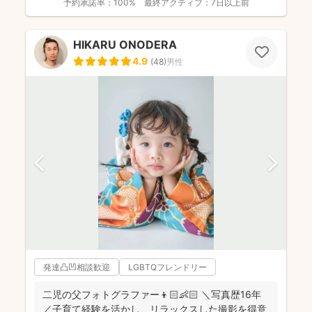
予約承諾率：
100%
最終アクティブ：
7日以上前
HIKARU ONODERA
4.9
(
48
)
男性
発達凸凹相談歓迎
LGBTQフレンドリー
二児の父フォトグラファー👦🏻👶🏻 ＼写真歴16年
／子育て経験を活かし、リラックスした撮影を得意