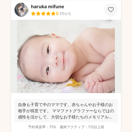
haruka mifune
5
(
7
)
女性
自身も子育て中のママです。赤ちゃんやお子様のお
相手が得意です。 ママファトグラファーならではの
感性を活かして、大切なお子様たちのメモリアルシ
ーンやご家族...
予約承諾率：
75%
最終アクティブ：
7日以上前