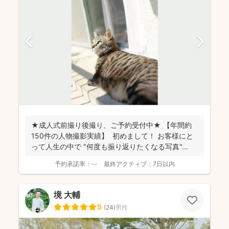
★成人式前撮り後撮り、ご予約受付中★ 【年間約
150件の人物撮影実績】 初めまして！ お客様にと
って人生の中で "何度も振り返りたくなる写真"...
予約承諾率：
--
最終アクティブ：
7日以内
境 大輔
5
(
24
)
男性