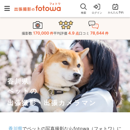
かんたん予約
検索
ログイン
170,000
4.9
78,644
撮影数
件
平均評価
点
口コミ
件
香川県
ペットの
出張撮影・出張カメラマン
香川県
でペットの写真撮影ならfotowa（フォトワ）に