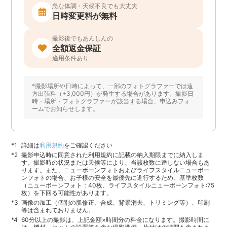
急な体調・天候不良でも大丈夫
日時変更料が無料
撮影後でもあんしんの
全額返金保証
適用条件あり
*撮影場所や日時によって、一部のフォトグラファーでは遠
方出張料（+3,000円）が発生する場合があります。撮影日
時・場所・フォトグラファーが該当する場合、申込みフォ
ームでお知らせします。
詳細は
利用規約
をご確認ください
撮影申込時に同意された利用規約に記載の納入期限までに納入しま
す。撮影時の状況または天候等により、当該枚数に達しない場合もあ
ります。また、ニューボーンフォトおよびライフスタイルニューボー
ンフォトの場合、お子様の安全を最優先に進行するため、基準枚数
（ニューボーンフォト：40枚、ライフスタイルニューボーンフォト:75
枚）を下回る可能性があります。
画像の加工（個別の肌修正、合成、背景消去、トリミング等）、印刷
等は含まれておりません。
60分以上の撮影は、上記金額×時間分の料金になります。撮影時間に