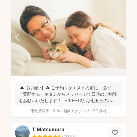
⚠️【お願い】⚠️ ご予約リクエストの前に、必ず
「質問する」ボタンからメッセージで日時のご相談
をお願いいたします！ ＊10〜12月は七五三のハ...
予約承諾率：
91%
最終アクティブ：
7日以内
T.Matsumura
5
(
35
)
男性