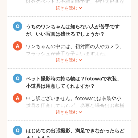
以外のペットも予約可能です。ぜひ大好きな
続きを読む
ペットと一緒に素敵な思い出を残してくださ
い。
うちのワンちゃんは知らない人が苦手です
が、いい写真は残せるでしょうか？
ワンちゃんの中には、初対面の人やカメラ、
フラッシュが苦手な子もいますよね。
続きを読む
fotowaの出張撮影は、ペット撮影の実績が
あるプロフォトグラファーが担当いたしま
す。
ペット撮影時の持ち物は？fotowaで衣装、
当日に素敵な写真を撮るため、サイト内のメ
小道具は用意してくれますか？
ッセージ機能を使った事前相談をおすすめい
たします。ワンちゃんの苦手なこと、お願い
申し訳ございません。fotowaでは衣装や小
したい事、撮ってほしい写真のイメージなど
道具を用意しておらず、必要な場合はお客様
続きを読む
をフォトグラファーへお送りください。
自身にご準備をお願いしております。
飼い主さんとコミュニケーションをとりなが
当日の持ち物としては、ペットが大好きなお
ら、時間内で最大限ワンちゃんの素敵な表情
もちゃやお菓子のご用意をおすすめしており
はじめての出張撮影、満足できなかったらど
を引き出せるようにご提案いたします。
ます。