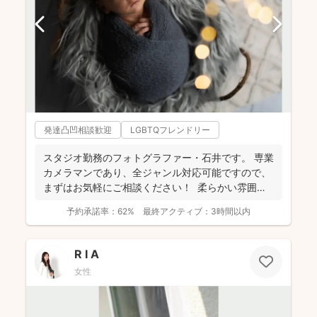
発達凸凹相談歓迎
LGBTQフレンドリー
スタジオ勤務のフォトグラファー・石井です。 専業
カメラマンであり、全ジャンル対応可能ですので、
まずはお気軽にご相談ください！ 柔らかい雰囲気
で自然...
予約承諾率：
62%
最終アクティブ：
3時間以内
R I A
女性