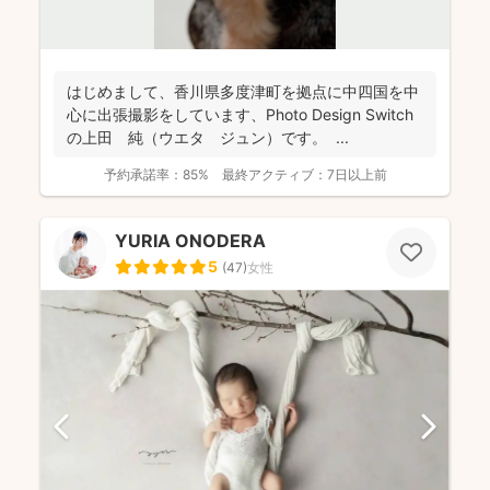
はじめまして、香川県多度津町を拠点に中四国を中
心に出張撮影をしています、Photo Design Switch
の上田 純（ウエタ ジュン）です。 ...
予約承諾率：
85%
最終アクティブ：
7日以上前
YURIA ONODERA
5
(
47
)
女性