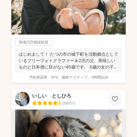
発達凸凹相談歓迎
はじめまして！ たつの市の城下町を活動拠点として
いるフリーフォトグラファー＆2児の父、美味しい
ものと日本酒に目がない40歳です。 5歳の女の子、
3歳の...
予約承諾率：
91%
最終アクティブ：
3時間以内
いしい としひろ
5
(
19
)
男性