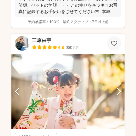
笑顔、ペットの笑顔・・・ この幸せをキラキラお写
真に記録するお手伝いをさせてください🌸 本城萌
華...
予約承諾率：
100%
最終アクティブ：
7日以上前
三原由宇
4.9
(
86
)
男性