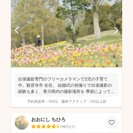
出張撮影専門のフリーカメラマンで2児の子育て
中。観音寺市 在住。 結婚式の前撮りで出張撮影の
経験も多く、香川県内の撮影場所を 季節によって最
適な提案が...
予約承諾率：
100%
最終アクティブ：
7日以上前
おおにし ちひろ
5
(
161
)
女性