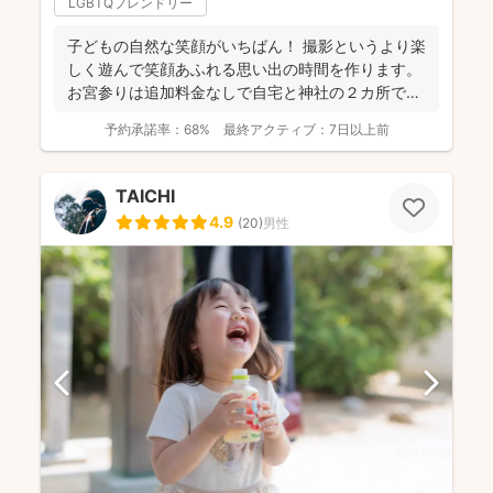
LGBTQフレンドリー
子どもの自然な笑顔がいちばん！ 撮影というより楽
しく遊んで笑顔あふれる思い出の時間を作ります。
お宮参りは追加料金なしで自宅と神社の２カ所で撮
影で...
予約承諾率：
68%
最終アクティブ：
7日以上前
TAICHI
4.9
(
20
)
男性