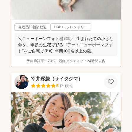
発達凸凹相談歓迎
LGBTQフレンドリー
＼ニューボーンフォト歴7年／ 生まれたての小さな
命を、季節の生花で彩る “アートニューボーンフォ
ト”をご自宅で💐✨ 年間100名以上の撮...
予約承諾率：
70%
最終アクティブ：
24時間以内
宰井琢騰（サイタクマ）
5
(
71
)
男性