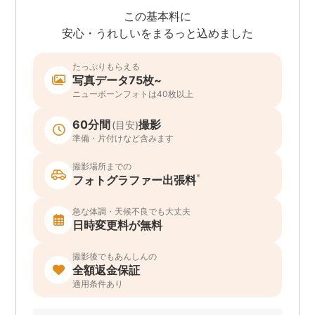
この基本料に
安心・うれしいをまるっと込めました
たっぷりもらえる
写真データ75枚~
ニューボーンフォトは40枚以上
60分間
撮影
(目安)
準備・片付けなど含みます
撮影場所までの
*
フォトグラファー出張料
急な体調・天候不良でも大丈夫
日時変更料が無料
撮影後でもあんしんの
全額返金保証
適用条件あり