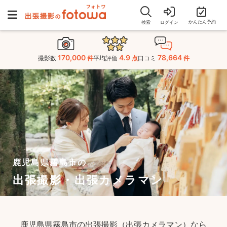
かんたん予約
検索
ログイン
170,000
4.9
78,664
撮影数
件
平均評価
点
口コミ
件
鹿児島県霧島市の
出張撮影・出張カメラマン
鹿児島県霧島市の出張撮影（出張カメラマン）なら