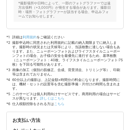
*撮影場所や日時によって、一部のフォトグラファーでは遠
方出張料（+3,000円）が発生する場合があります。撮影日
時・場所・フォトグラファーが該当する場合、申込みフォ
ームでお知らせします。
詳細は
利用規約
をご確認ください
撮影申込時に同意された利用規約に記載の納入期限までに納入しま
す。撮影時の状況または天候等により、当該枚数に達しない場合もあ
ります。また、ニューボーンフォトおよびライフスタイルニューボー
ンフォトの場合、お子様の安全を最優先に進行するため、基準枚数
（ニューボーンフォト：40枚、ライフスタイルニューボーンフォト:75
枚）を下回る可能性があります。
画像の加工（個別の肌修正、合成、背景消去、トリミング等）、印刷
等は含まれておりません。
60分以上の撮影は、上記金額×時間分の料金になります。撮影時間に
は、機材・セットの設置等を含む撮影準備・片付けの時間も含まれま
す。
このサービスは個人利用向けサービスです。商用利用の場合はサービ
スが異なります。
詳しくはこちら
仕入税額控除をされる方は
こちら
お支払い方法