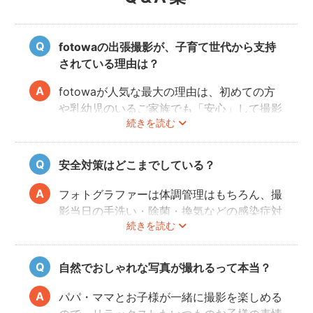
fotowaの出張撮影が、子育て世代から支持
されている理由は？
fotowaが人気な最大の理由は、初めての方
や乳幼児のいるご家族でも「安心」して撮影
続きを読む
を楽しんでいただけることです。
厳しい審査を通過した、赤ちゃん・子どもの
扱いに慣れているパパ・ママ世代のカメラマ
安全対策はどこまでしている？
ンが全国に多数在籍。
またどのカメラマンでも指名料は一切ござい
フォトグラファーは体調管理はもちろん、撮
ません。分かりやすい料金体系も人気のポイ
影当日の手洗い・除菌・換気などの感染症対
ントです。
続きを読む
策や、熱中症予防に努めます。
また、撮影中はご家族のペースに合わせなが
ら、周囲や足元に危険なものがないか注意を
自然でおしゃれな写真が撮れるって本当？
呼び掛けながら進行しますのでご安心くださ
い。
パパ・ママとお子様が一緒に撮影を楽しめる