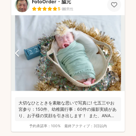
FotoOrder・脇元
5
(
8
)
男性
大切なひとときを素敵な思いで写真に! 七五三やお
宮参り：150件、幼稚園行事：60件の撮影実績があ
り、お子様の笑顔を引き出します！ また、ANA
の...
予約承諾率：
100%
最終アクティブ：
3日以内