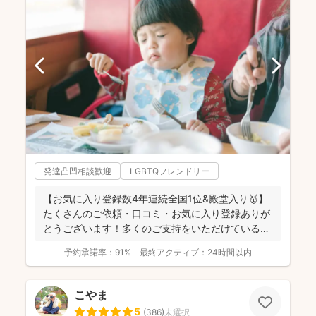
発達凸凹相談歓迎
LGBTQフレンドリー
【お気に入り登録数4年連続全国1位&殿堂入り🥇】
たくさんのご依頼・口コミ・お気に入り登録ありが
とうございます！多くのご支持をいただけているこ
とが、...
予約承諾率：
91%
最終アクティブ：
24時間以内
こやま
5
(
386
)
未選択