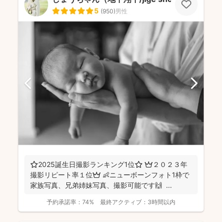
5
(
950
)
男性
⭐️2025誕生日撮影ランキング1位⭐️ 👑２０２３年
撮影リピート率１位👑 👶ニューボーンフォト1枠で
家族写真、兄弟姉妹写真、撮影可能です🙌 ...
予約承諾率：
74%
最終アクティブ：
3時間以内