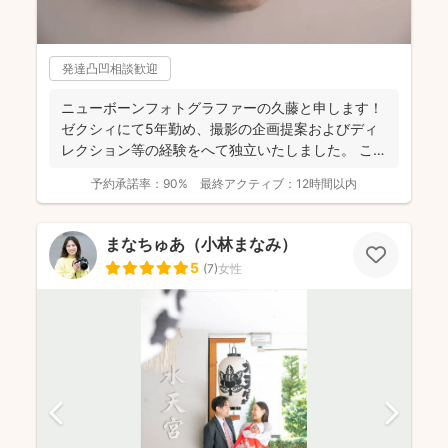
発達凸凹相談歓迎
ニューボーンフォトグラファーの久藤と申します！
ゼクシィにて5年勤め、撮影の企画提案およびディ
レクション等の経験をへて独立いたしました。 これ
までに1...
予約承諾率：
90%
最終アクティブ：
12時間以内
まなちゅあ（小林まなみ）
5
(
7
)
女性