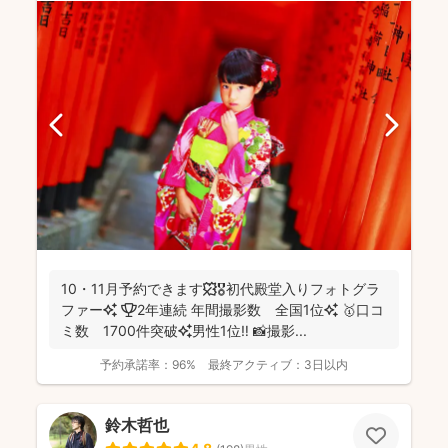
10・11月予約できます🍁🎖初代殿堂入りフォトグラ
ファー✨ 🏆2年連続 年間撮影数 全国1位✨ 🥇口コ
ミ数 1700件突破✨男性1位‼️ 📸撮影...
予約承諾率：
96%
最終アクティブ：
3日以内
鈴木哲也