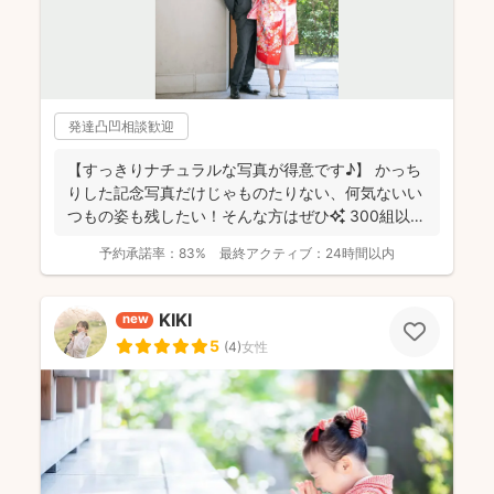
発達凸凹相談歓迎
【すっきりナチュラルな写真が得意です♪】 かっち
りした記念写真だけじゃものたりない、何気ないい
つもの姿も残したい！そんな方はぜひ✨️ 300組以上
のご...
予約承諾率：
83%
最終アクティブ：
24時間以内
KIKI
new
5
(
4
)
女性