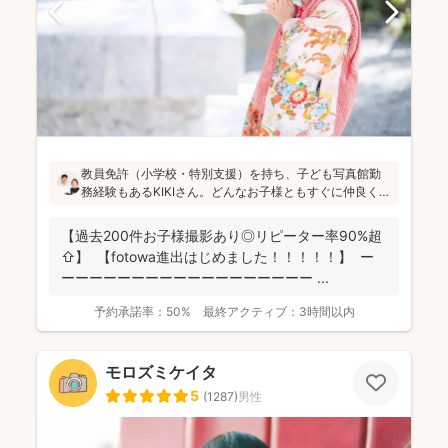
教員免許（小学校・特別支援）を持ち、子ども写真館勤
務経験もあるKIKIさん。どんなお子様ともすぐに仲良くな
れる安心感があります！会話や遊びを通して自然な笑顔
を引き出し、日々成長している大切な瞬間を写真に記録
【過去200件お子様撮影あり◎リピーター率90%超
することを大切にされています(^^)
⇧】 【fotowa進出はじめました！！！！！】 ー
ーーーーーーーーーーーーーーーーーー ...
予約承諾率：
50%
最終アクティブ：
3時間以内
モロズミケイタ
5
(
1287
)
男性