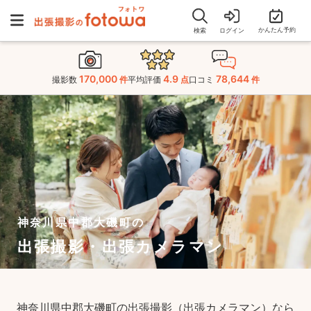
かんたん予約
検索
ログイン
170,000
4.9
78,644
撮影数
件
平均評価
点
口コミ
件
神奈川県中郡大磯町の
出張撮影・出張カメラマン
神奈川県中郡大磯町の出張撮影（出張カメラマン）なら