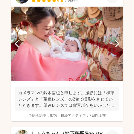
4.8
(
198
)
男性
カメラマンの鈴木哲也と申します。撮影には「標準
レンズ」と「望遠レンズ」の2台で撮影をさせてい
ただきます。望遠レンズでは背景ボケをいかしたお
写真を撮影させて...
予約承諾率：
87%
最終アクティブ：
7日以上前
しょうちゃん（地下翔平/jige shohe）