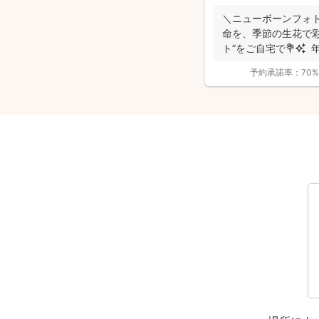
＼ニューボーンフォト歴7年／ 生
命を、季節の生花で彩る “アートニューボ
ト”をご自宅で💐✨ 年
予約承諾率：
70%