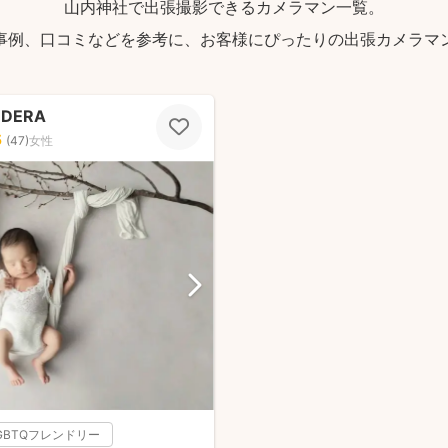
山内神社で出張撮影できるカメラマン一覧。
事例、口コミなどを参考に、お客様にぴったりの出張カメラマ
ODERA
5
(
47
)
女性
GBTQフレンドリー