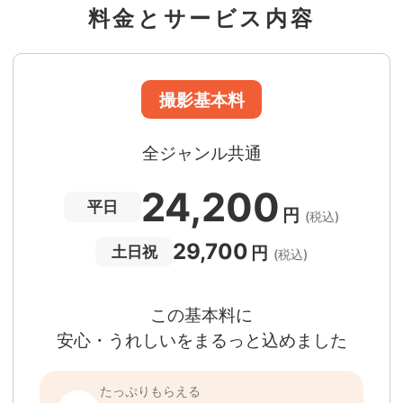
料金とサービス内容
準備・片付けなど含みます
撮影場所までの
*
フォトグラファー出張料
急な体調・天候不良でも大丈夫
日時変更料が無料
撮影後でもあんしんの
全額返金保証
適用条件あり
撮影場所や日時によって、一部のフォトグラファ
は遠方出張料（+3,000円）が発生する場合が
ります。撮影日時・場所・フォトグラファーが
当する場合、申込みフォームでお知らせしま
。