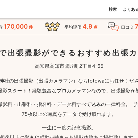
検索
よくあ
170,000
4.9
数
件
平均評価
点
口コミ
で出張撮影ができる
おすすめ出張
高知県高知市鷹匠町2丁目4-65
神社の出張撮影（出張カメラマン）ならfotowaにお任せくだ
撮影スタート！経験豊富なプロカメラマンなので、出張撮影が
撮影料・出張料・指名料・データ料すべて込みの一律料金。（
75枚以上の写真をデータで受け取れます。
一生に一度の記念撮影。
想像以上の驚きや感動が詰まった撮影体験をご提供致します。