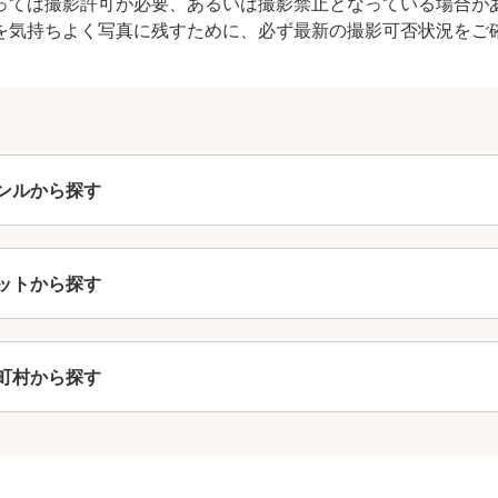
っては撮影許可が必要、あるいは撮影禁止となっている場合が
を気持ちよく写真に残すために、必ず最新の撮影可否状況をご
撮影基本料
全ジャンル共通
ンルから探す
24,200
平日
円
(税込)
29,700
円
土日祝
(税込)
ットから探す
この基本料に
心・うれしいをまるっと込めました
町村から探す
たっぷりもらえる
写真データ75枚~
ニューボーンフォトは40枚以上
60分間
撮影
(目安)