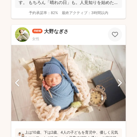
す。 もちろん「晴れの日」も。人見知りを始めた
り、ぜんぜ...
予約承諾率：
82%
最終アクティブ：
3時間以内
大野なぎさ
new
女性
上は10歳、下は2歳、4人の子どもを育児中、優しく元気