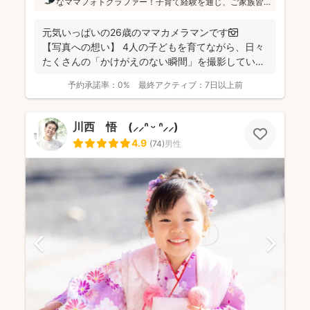
なママフォトグラファー！子育て経験を通じ、ご家族皆
さんが一緒に写ってる素敵な写真を残したいという気持
ちを大切にしています！お子さんに無理がないよう、お
元気いっぱいの26歳のママカメラマンです📷
喋りしながら楽しく撮影していきます(^^)
【写真への想い】 4人の子どもを育てながら、日々
たくさんの「かけがえのない瞬間」を撮影してい
ま...
予約承諾率：
0%
最終アクティブ：
7日以上前
川西 悟 (⸝⸝ᐢ ᵕ ᐢ⸝⸝)
4.9
(
74
)
男性