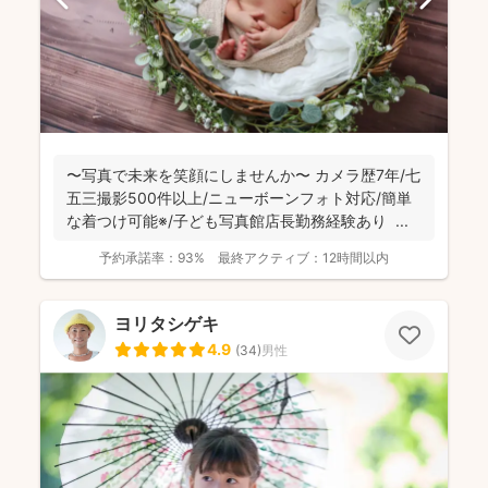
〜写真で未来を笑顔にしませんか〜 カメラ歴7年/七
五三撮影500件以上/ニューボーンフォト対応/簡単
な着つけ可能※/子ども写真館店長勤務経験あり ...
予約承諾率：
93%
最終アクティブ：
12時間以内
ヨリタシゲキ
4.9
(
34
)
男性