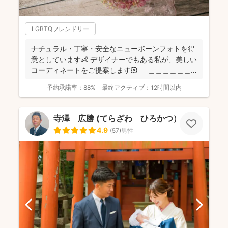
LGBTQフレンドリー
ナチュラル・丁寧・安全なニューボーンフォトを得
意としています👶 デザイナーでもある私が、美しい
コーディネートをご提案します🌼 ＿＿＿＿＿＿
＿＿＿...
予約承諾率：
88%
最終アクティブ：
12時間以内
寺澤 広勝 (てらざわ ひろかつ）
4.9
(
57
)
男性