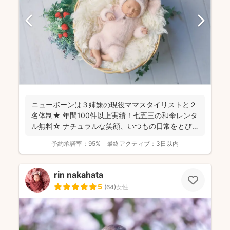
ニューボーンは３姉妹の現役ママスタイリストと２
名体制★ 年間100件以上実績！七五三の和傘レンタ
ル無料☆ ナチュラルな笑顔、いつもの日常をとび
きり素敵...
予約承諾率：
95%
最終アクティブ：
3日以内
rin nakahata
5
(
64
)
女性