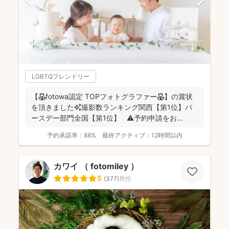
LGBTQフレンドリー
【🌷fotowa認定 TOPフォトグラファー🌷】の賞状
を頂きました✨撮影数ランキング関西【第1位】バ
ースデー部門全国【第1位】 ⚠️予約申請をお...
予約承諾率：
88%
最終アクティブ：
12時間以内
カワイ （ fotomiley ）
5
(
377
)
男性