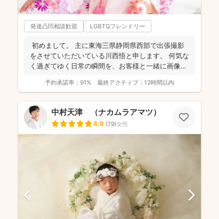
発達凸凹相談歓迎
LGBTQフレンドリー
初めまして。 主に東海三県静岡県西部で出張撮影
をさせていただいている川西悟と申します。 何気な
く過ぎてゆく日常の瞬間を、お客様と一緒に画像と
して残...
予約承諾率：
91%
最終アクティブ：
12時間以内
中村天津 （ナカムラアマツ）
4.9
(
79
)
女性