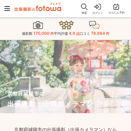
かんたん予約
検索
ログイン
170,000
4.9
78,664
撮影数
件
平均評価
点
口コミ
件
京都府城陽市の
出張撮影・出張カメラマン
京都府城陽市の出張撮影（出張カメラマン）なら