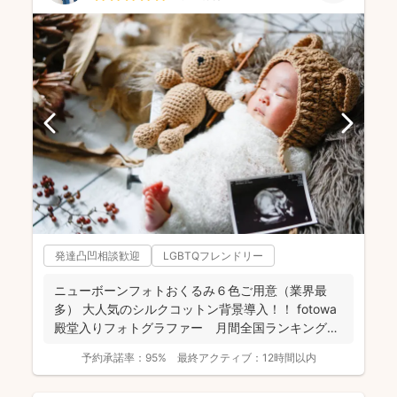
発達凸凹相談歓迎
LGBTQフレンドリー
ニューボーンフォトおくるみ６色ご用意（業界最
多） 大人気のシルクコットン背景導入！！ fotowa
殿堂入りフォトグラファー 月間全国ランキング１
位獲得...
予約承諾率：
95%
最終アクティブ：
12時間以内