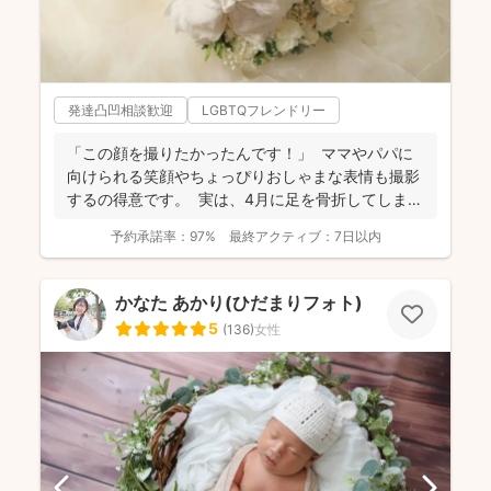
発達凸凹相談歓迎
LGBTQフレンドリー
「この顔を撮りたかったんです！」 ママやパパに
向けられる笑顔やちょっぴりおしゃまな表情も撮影
するの得意です。 実は、4月に足を骨折してしま
い、...
予約承諾率：
97%
最終アクティブ：
7日以内
かなた あかり(ひだまりフォト)
5
(
136
)
女性