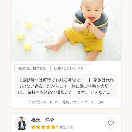
発達凸凹相談歓迎
LGBTQフレンドリー
【撮影時間は何時でも対応可能です！】 家族は代わ
りのない存在。だからこそ一緒に過ごす時を大切
に。 気持ちを込めて撮影いたします。 どんなこと
でもお気...
予約承諾率：
100%
最終アクティブ：
3日以内
福永 洋介
5
(
62
)
男性