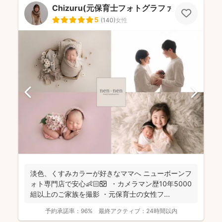
Chizuru(元保育士フォトグラファー)
5
(
140
)
女性
淡色、くすみカラーが好きなママへ ニューボーンフ
ォト専門店で安心👶🏻📷 ・カメラマン歴10年5000
組以上のご家族を撮影 ・元保育士の女性フ...
予約承諾率：
96%
最終アクティブ：
24時間以内