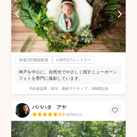
発達凸凹相談歓迎
LGBTQフレンドリー
神戸を中心に、自然光でやさしく残すニューボーン
フォトを専門に撮影しています。
予約承諾率：
85%
最終アクティブ：
3時間以内
ババハタ アヤ
4.9
(
270
)
女性