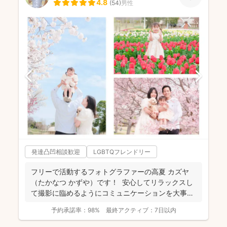
4.8
(
54
)
男性
発達凸凹相談歓迎
LGBTQフレンドリー
フリーで活動するフォトグラファーの高夏 カズヤ
（たかなつ かずや）です！ 安心してリラックスし
て撮影に臨めるようにコミュニケーションを大事に
しており...
予約承諾率：
98%
最終アクティブ：
7日以内