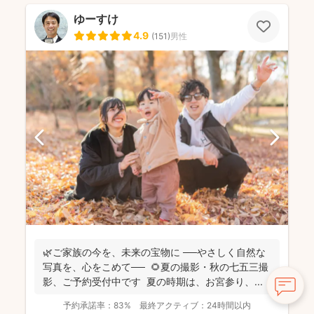
ゆーすけ
4.9
(
151
)
男性
🌿ご家族の今を、未来の宝物に ──やさしく自然な
写真を、心をこめて── 🌻夏の撮影・秋の七五三撮
影、ご予約受付中です 夏の時期は、お宮参り、...
予約承諾率：
83%
最終アクティブ：
24時間以内