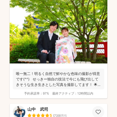
唯一無二！明るく自然で鮮やかな色味の撮影が得意
です(^^) せっきー独自の技法で今にも飛び出して
きそうな生き生きとした写真を撮影してます！ 🌟屋
外撮...
予約承諾率：
97%
最終アクティブ：
12時間以内
山中 武司
5
(
739
)
男性