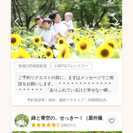
発達凸凹相談歓迎
LGBTQフレンドリー
ご予約リクエストの前に、まずはメッセージでご相
談をお願いします。 ＊＊＊＊＊＊＊＊＊＊＊＊＊
＊＊＊＊＊＊ 「ありふれているけど幸せな一瞬」
を残...
予約承諾率：
96%
最終アクティブ：
24時間以内
緑と青空の、せっきー！（屋外撮影もお任せ🌟
5
(
260
)
男性