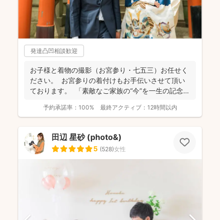
発達凸凹相談歓迎
お子様と着物の撮影（お宮参り・七五三）お任せく
ださい。 お宮参りの着付けもお手伝いさせて頂い
ております。 「素敵なご家族の“今”を一生の記念
に...
予約承諾率：
100%
最終アクティブ：
12時間以内
田辺 星砂 (photo&)
5
(
528
)
女性