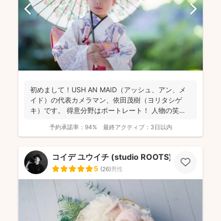
初めまして！USH AN MAID（アッシュ、アン、メ
イド）の代表カメラマン、依田茂樹（ヨリタシゲ
キ）です。 得意分野はポートレート！ 人物の笑顔
を引...
予約承諾率：
94%
最終アクティブ：
3日以内
コイデ ユウイチ (studio ROOTS)
5
(
26
)
男性