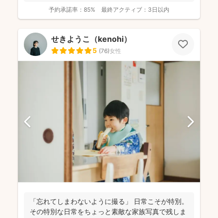
予約承諾率：
85%
最終アクティブ：
3日以内
せきようこ（kenohi）
5
(
76
)
女性
「忘れてしまわないように撮る」 日常こそが特別。
その特別な日常をちょっと素敵な家族写真で残しま