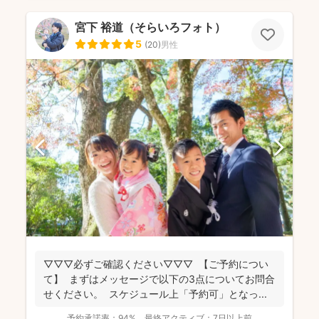
宮下 裕道（そらいろフォト）
5
(
20
)
男性
▽▽▽必ずご確認ください▽▽▽ 【ご予約につい
て】 まずはメッセージで以下の3点についてお問合
せください。 スケジュール上「予約可」となっ...
予約承諾率：
94%
最終アクティブ：
7日以上前