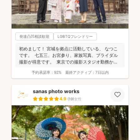
発達凸凹相談歓迎
LGBTQフレンドリー
初めまして！ 宮城を拠点に活動している、 なつこ
です。 七五三、お宮参り、家族写真、ブライダル
撮影が得意です。 東京での撮影スタジオ勤務か...
予約承諾率：
92%
最終アクティブ：
7日以内
sanas photo works
4.9
(
19
)
女性