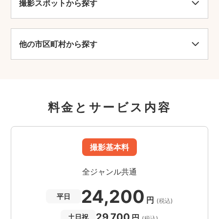
撮影スポットから探す
乳幼児の入店
可
他の市区町村から探す
紹介
仙台と松島の中間に位置する塩竈(しおがま)。こ
こには、地元の人から「しおがまさま」と呼ばれ
親しまれている創建1200年以上の歴史を誇る「鹽
竈神社(しおがまじんじゃ)」がたたずむ。海を見
料金とサービス内容
晴らす小高い森のなかに鎮座する海の守り神で、
海上安全、大漁満足、安産守護などのご利益があ
るといわれている。
撮影基本料
全ジャンル共通
24,200
平日
円
(税込)
29,700
円
土日祝
(税込)