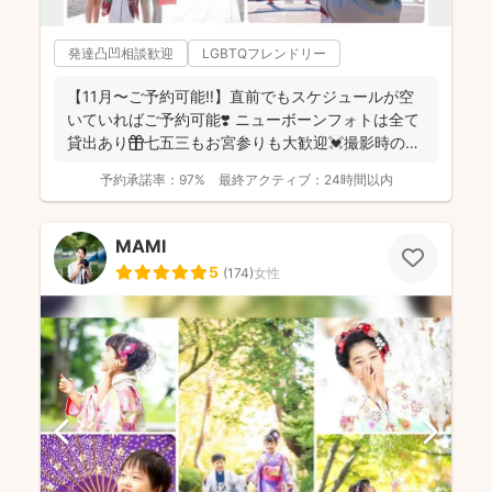
発達凸凹相談歓迎
LGBTQフレンドリー
【11月〜ご予約可能‼︎】直前でもスケジュールが空
いていればご予約可能❣️ ニューボーンフォトは全て
貸出あり🎁七五三もお宮参りも大歓迎💓撮影時のみ
産着を貸...
予約承諾率：
97%
最終アクティブ：
24時間以内
MAMI
5
(
174
)
女性