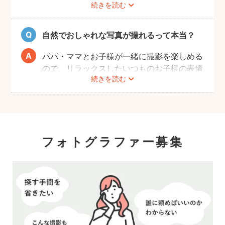
ントです。
続きを読む
策や、熱中症予防に努めます。
また、撮影中はご家族のペースに合わせなが
ら、周囲や足元に危険なものがないか注意を
自然でおしゃれな写真が撮れるって本当？
呼び掛けながら進行しますのでご安心くださ
い。
パパ・ママとお子様が一緒に撮影を楽しめる
ので、リラックスしたいつものお子様の表情
続きを読む
を撮影できます。
こども・家族撮影に長けたプロカメラマンの
中から、ユーザー自身が好きなカメラマンを
指名するので、自分好みの「家族らしいおし
ゃれな写真」に仕上がります。
フォトグラファー募集