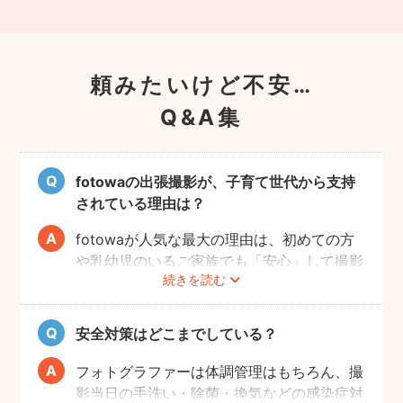
頼みたいけど不安…
Q&A集
fotowaの出張撮影が、子育て世代から支持
されている理由は？
fotowaが人気な最大の理由は、初めての方
や乳幼児のいるご家族でも「安心」して撮影
続きを読む
を楽しんでいただけることです。
厳しい審査を通過した、赤ちゃん・子どもの
扱いに慣れているパパ・ママ世代のカメラマ
安全対策はどこまでしている？
ンが全国に多数在籍。
またどのカメラマンでも指名料は一切ござい
フォトグラファーは体調管理はもちろん、撮
ません。分かりやすい料金体系も人気のポイ
影当日の手洗い・除菌・換気などの感染症対