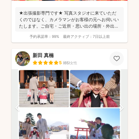
★出張撮影専門です★ 写真スタジオに来ていただ
くのではなく、カメラマンがお客様の元へお伺いい
たします。ご自宅・ご近所・思い出の場所・外出が
難しい場合やリ...
予約承諾率：
99%
最終アクティブ：
7日以上前
新田 真楠
5
(
65
)
女性