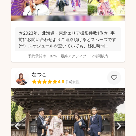
☆2023年、北海道・東北エリア撮影件数1位☆ 事
前にお問い合わせよりご連絡頂けるとスムーズです
(^^) スケジュールが空いていても、移動時間...
予約承諾率：
87%
最終アクティブ：
12時間以内
なつこ
4.9
(
14
)
女性