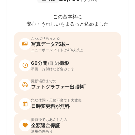
この基本料に
安心・うれしいをまるっと込めました
たっぷりもらえる
写真データ75枚~
ニューボーンフォトは40枚以上
60分間
撮影
(目安)
準備・片付けなど含みます
撮影場所までの
*
フォトグラファー出張料
急な体調・天候不良でも大丈夫
日時変更料が無料
撮影後でもあんしんの
全額返金保証
適用条件あり