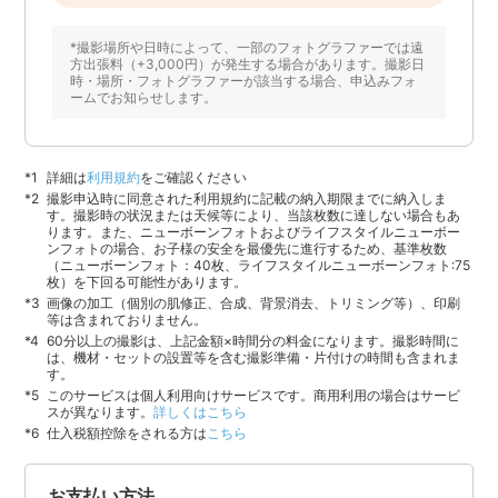
*撮影場所や日時によって、一部のフォトグラファーでは遠
方出張料（+3,000円）が発生する場合があります。撮影日
時・場所・フォトグラファーが該当する場合、申込みフォ
ームでお知らせします。
詳細は
利用規約
をご確認ください
撮影申込時に同意された利用規約に記載の納入期限までに納入しま
す。撮影時の状況または天候等により、当該枚数に達しない場合もあ
ります。また、ニューボーンフォトおよびライフスタイルニューボー
ンフォトの場合、お子様の安全を最優先に進行するため、基準枚数
（ニューボーンフォト：40枚、ライフスタイルニューボーンフォト:75
枚）を下回る可能性があります。
画像の加工（個別の肌修正、合成、背景消去、トリミング等）、印刷
等は含まれておりません。
60分以上の撮影は、上記金額×時間分の料金になります。撮影時間に
は、機材・セットの設置等を含む撮影準備・片付けの時間も含まれま
す。
このサービスは個人利用向けサービスです。商用利用の場合はサービ
スが異なります。
詳しくはこちら
仕入税額控除をされる方は
こちら
お支払い方法