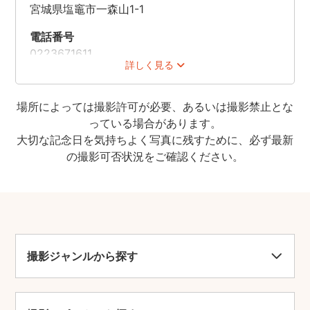
宮城県塩竈市一森山1-1
電話番号
0223671611
詳しく見る
時間
[3-10月]5:00-18:00
場所によっては撮影許可が必要、あるいは撮影禁止とな
[11-2月]5:00-17:00
っている場合があります。
※開門時間は月によって変動する場合あり
大切な記念日を気持ちよく写真に残すために、必ず最新
の撮影可否状況をご確認ください。
休業日
無休
料金
無料(境内の神社博物館は入館料一般200円)
駐車場
撮影ジャンルから探す
あり(300台)
車椅子での入店
可