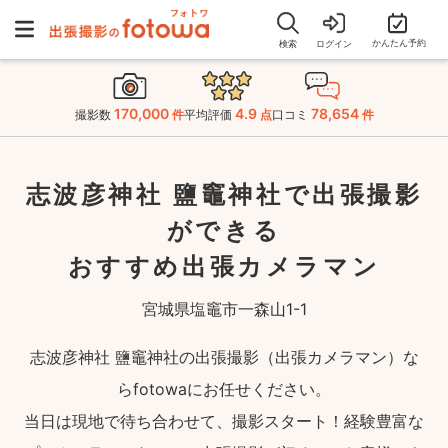
かんたん予約
検索
ログイン
170,000
4.9
78,654
撮影数
件
平均評価
点
口コミ
件
志波彦神社 鹽竈神社で出張撮影
ができる
おすすめ出張カメラマン
宮城県塩竈市一森山1-1
志波彦神社 鹽竈神社の出張撮影（出張カメラマン）な
らfotowaにお任せください。
当日は現地で待ち合わせて、撮影スタート！経験豊富な