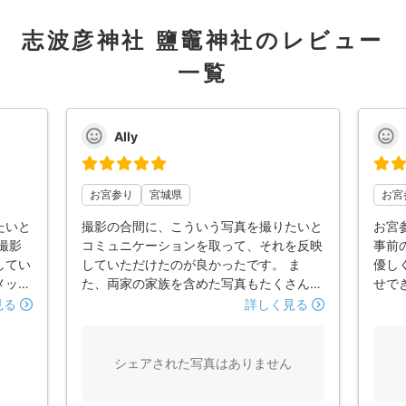
志波彦神社 鹽竈神社のレビュー
一覧
Ally
お宮参り
宮城県
お宮
たいと
撮影の合間に、こういう写真を撮りたいと
お宮
撮影
コミュニケーションを取って、それを反映
事前
してい
していただけたのが良かったです。 ま
優し
メッセ
た、両家の家族を含めた写真もたくさん撮
せで
で行っ
れました。 また機会がありましたら、お
撮影
見る
詳しく見る
っかけ
願いしたいと思います！
くさ
にも
にお
りの2
撮れ
シェアされた写真はありません
後バイ
囲気
どでし