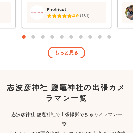
内し
Photricot
きまし
4.9
(
181
)
う」
ちょ
らいで
が来て
で、
しかっ
もっと見る
た。
志波彦神社 鹽竈神社の出張カメ
ラマン一覧
志波彦神社 鹽竈神社で出張撮影できるカメラマン一
覧。