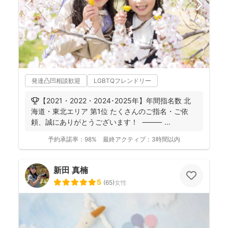
発達凸凹相談歓迎
LGBTQフレンドリー
🏆【2021・2022・2024･2025年】年間指名数 北
海道・東北エリア 第1位 たくさんのご指名・ご依
頼、誠にありがとうございます！ ⸻ ...
予約承諾率：
98%
最終アクティブ：
3時間以内
新田 真楠
5
(
65
)
女性