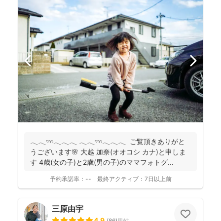
𓂃𓂃𓄺𓂃𓂃𓂃 𓂃𓂃𓄺𓂃𓂃𓂃 ご覧頂きありがと
うございます🌸 大越 加奈(オオコシ カナ)と申しま
す 4歳(女の子)と2歳(男の子)のママフォトグ...
予約承諾率：
--
最終アクティブ：
7日以上前
三原由宇
4.9
(
86
)
男性