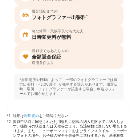
撮影場所までの
*
フォトグラファー出張料
急な体調・天候不良でも大丈夫
日時変更料が無料
撮影後でもあんしんの
全額返金保証
適用条件あり
*撮影場所や日時によって、一部のフォトグラファーでは遠
方出張料（+3,000円）が発生する場合があります。撮影日
時・場所・フォトグラファーが該当する場合、申込みフォ
ームでお知らせします。
詳細は
利用規約
をご確認ください
撮影申込時に同意された利用規約に記載の納入期限までに納入しま
す。撮影時の状況または天候等により、当該枚数に達しない場合もあ
ります。また、ニューボーンフォトおよびライフスタイルニューボー
ンフォトの場合、お子様の安全を最優先に進行するため、基準枚数