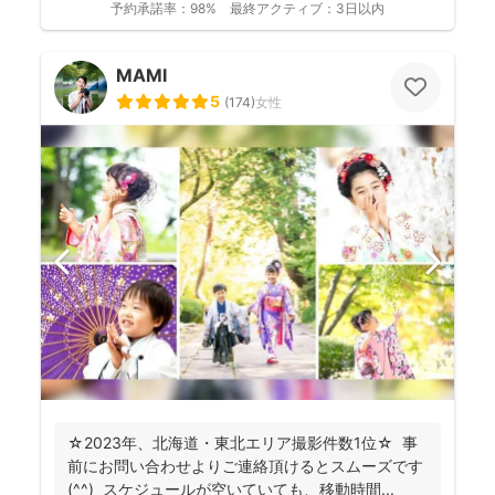
予約承諾率：
98%
最終アクティブ：
3日以内
MAMI
5
(
174
)
女性
☆2023年、北海道・東北エリア撮影件数1位☆ 事
前にお問い合わせよりご連絡頂けるとスムーズです
(^^) スケジュールが空いていても、移動時間...