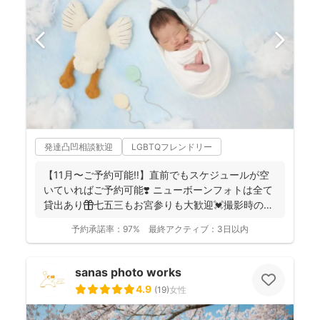
発達凸凹相談歓迎
LGBTQフレンドリー
【11月〜ご予約可能‼︎】直前でもスケジュールが空
いていればご予約可能❣️ ニューボーンフォトは全て
貸出あり🎁七五三もお宮参りも大歓迎💓撮影時のみ
産着を貸...
予約承諾率：
97%
最終アクティブ：
3日以内
sanas photo works
4.9
(
19
)
女性