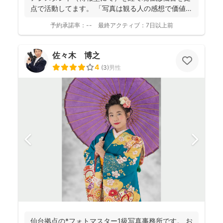
点で活動してます。 「写真は観る人の感想で価値観
が変化し...
予約承諾率：
--
最終アクティブ：
7日以上前
佐々木 博之
4
(
3
)
男性
仙台拠点の*フォトマスター1級写真事務所です。 お