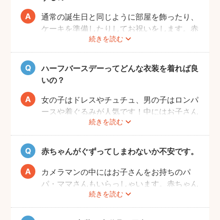
通常の誕生日と同じように部屋を飾ったり、
ケーキを準備したりしてお祝いをします。赤
続きを読む
ちゃんはケーキが食べられないため、最近で
はケーキに見立てた離乳食なども人気です。
また、ご自宅で撮影の場合、お部屋の一角を
ハーフバースデーってどんな衣装を着れば良
写真映えするように飾りつけるとよりおしゃ
いの？
れな写真が撮れますよ♩
女の子はドレスやチュチュ、男の子はロンパ
ースや着ぐるみが人気です！中にはお子さん
続きを読む
の成長を感じられるように、あえて1歳児が
着るくらいの大きめのお洋服で撮影する方も
いらっしゃいます。
赤ちゃんがぐずってしまわないか不安です。
また、クラウンやヘアバンドなど飾りがある
とより記念日感が出るのでおすすめですよ。
カメラマンの中にはお子さんをお持ちのパ
パ・ママさんもいらっしゃいます。赤ちゃん
続きを読む
のあやし方も上手なので、写真撮影が不安の
方は、ぜひカメラマンにご相談してみてくだ
さいね。