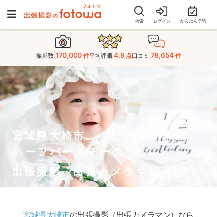
かんたん予約
検索
ログイン
170,000
4.9
78,654
撮影数
件
平均評価
点
口コミ
件
宮城県大崎市
ハーフバースデーの
出張撮影・出張カメラマン
宮城県大崎市
の出張撮影（出張カメラマン）なら