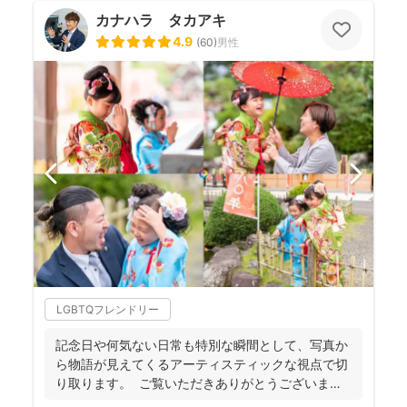
カナハラ タカアキ
4.9
(
60
)
男性
LGBTQフレンドリー
記念日や何気ない日常も特別な瞬間として、写真か
ら物語が見えてくるアーティスティックな視点で切
り取ります。 ご覧いただきありがとうございま
す。 フォ...