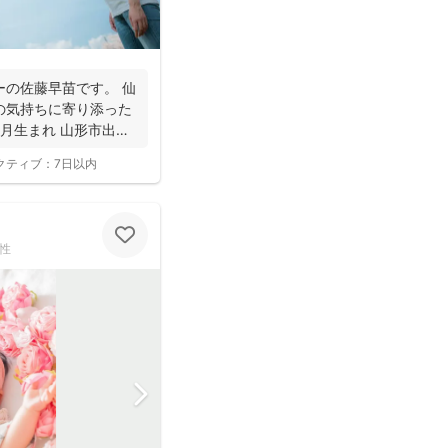
ーの佐藤早苗です。 仙
の気持ちに寄り添った
5月生まれ 山形市出
クティブ：
7日以内
性