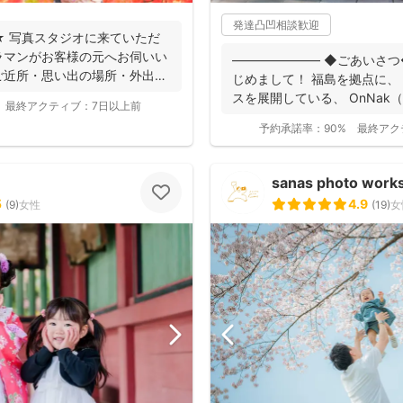
発達凸凹相談歓迎
★ 写真スタジオに来ていただ
ラマンがお客様の元へお伺いい
――――――― ◆ごあいさつ
ご近所・思い出の場所・外出が
じめまして！ 福島を拠点に、
スを展開している、 OnNak（
最終アクティブ：
7日以上前
予約承諾率：
90%
最終アク
sanas photo work
5
4.9
(
9
)
女性
(
19
)
女