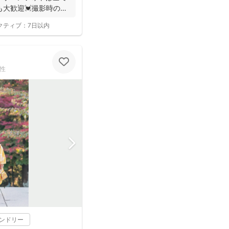
も大歓迎💓撮影時のみ
クティブ：
7日以内
性
レンドリー