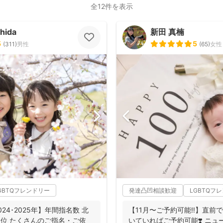
全12件を表示
hida
新田 真楠
5
5
(
311
)
男性
(
65
)
女性
GBTQフレンドリー
発達凸凹相談歓迎
LGBTQフ
2024･2025年】年間指名数 北
【11月〜ご予約可能‼︎】直前
1位 たくさんのご指名・ご依
いていればご予約可能❣️ ニ