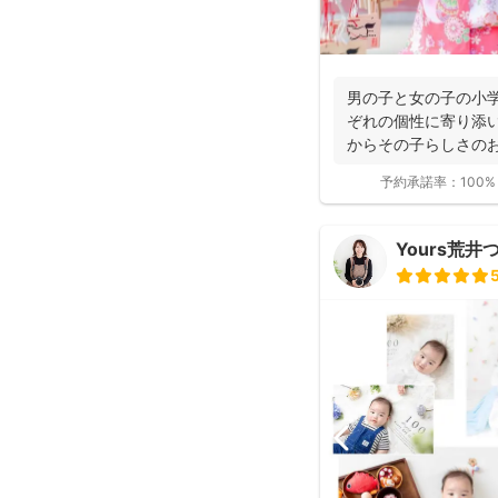
男の子と女の子の小
ぞれの個性に寄り添
からその子らしさの
三・お宮参り撮影...
予約承諾率：
100%
Yours荒井