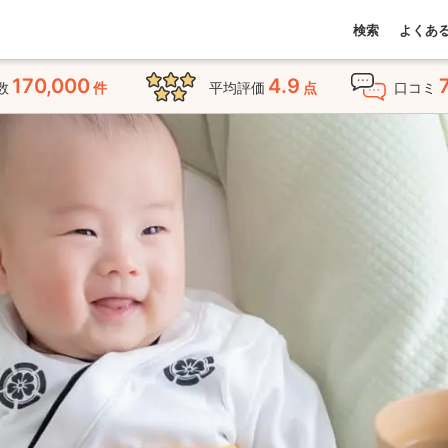
検索
よくあ
170,000
4.9
数
件
平均評価
点
口コミ