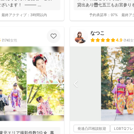
ざいます！ ⸻ ...
貸出あり🎁七五三もお宮参り
産着を貸...
最終アクティブ：
3時間以内
予約承諾率：
97%
最終ア
なつこ
5
4.9
(
174
)
女性
(
14
)
女
発達凸凹相談歓迎
LGBTQフ
・東北エリア撮影件数1位☆ 事