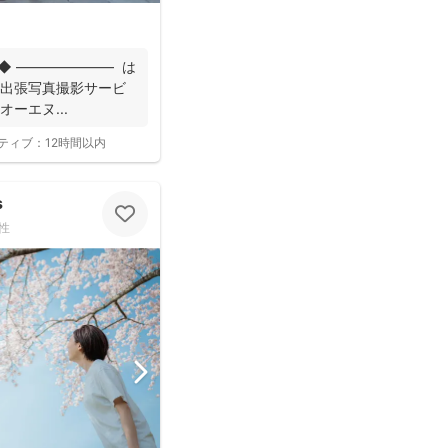
◆ ――――――― は
 出張写真撮影サービ
オーエヌ...
ティブ：
12時間以内
s
性