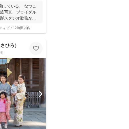
動している、 なつこ
家族写真、ブライダル
スタジオ勤務か...
ティブ：
12時間以内
まさひろ）
性