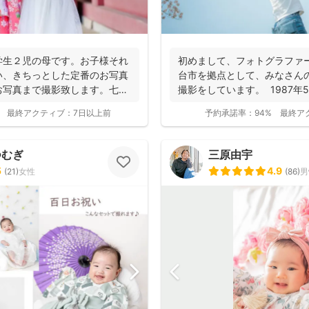
学生２児の母です。お子様それ
初めまして、フォトグラファ
い、きちっとした定番のお写真
台市を拠点として、みなさん
お写真まで撮影致します。七五
撮影をしています。 1987年
身...
最終アクティブ：
7日以上前
予約承諾率：
94%
最終ア
つむぎ
三原由宇
5
4.9
(
21
)
女性
(
86
)
男