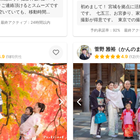
りご連絡頂けるとスムーズです
初めまして！ 宮城を拠点に活
が空いていても、移動時間...
です。 七五三、お宮参り、
撮影が得意です。 東京での撮影
最終アクティブ：
24時間以内
予約承諾率：
92%
最終アク
菅野 雅裕（かんの
4.9
4.9
(
181
)
男性
(
12
)
男