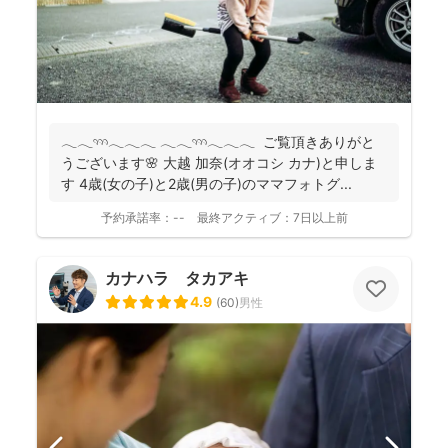
𓂃𓂃𓄺𓂃𓂃𓂃 𓂃𓂃𓄺𓂃𓂃𓂃 ご覧頂きありがと
うございます🌸 大越 加奈(オオコシ カナ)と申しま
す 4歳(女の子)と2歳(男の子)のママフォトグ...
予約承諾率：
--
最終アクティブ：
7日以上前
カナハラ タカアキ
4.9
(
60
)
男性