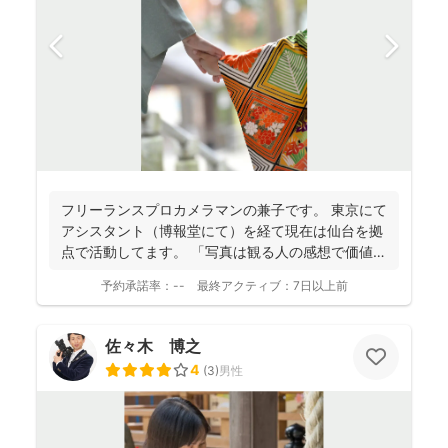
フリーランスプロカメラマンの兼子です。 東京にて
アシスタント（博報堂にて）を経て現在は仙台を拠
点で活動してます。 「写真は観る人の感想で価値観
が変化し...
予約承諾率：
--
最終アクティブ：
7日以上前
佐々木 博之
4
(
3
)
男性