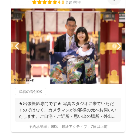
4.9
(
181
)
男性
産着の着付OK
★出張撮影専門です★ 写真スタジオに来ていただ
くのではなく、カメラマンがお客様の元へお伺いい
たします。ご自宅・ご近所・思い出の場所・外出が
難しい場合やリ...
予約承諾率：
99%
最終アクティブ：
7日以上前