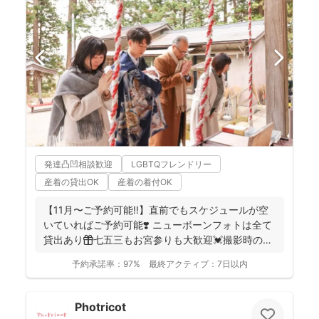
発達凸凹相談歓迎
LGBTQフレンドリー
産着の貸出OK
産着の着付OK
【11月〜ご予約可能‼︎】直前でもスケジュールが空
いていればご予約可能❣️ ニューボーンフォトは全て
貸出あり🎁七五三もお宮参りも大歓迎💓撮影時のみ
産着を貸...
予約承諾率：
97%
最終アクティブ：
7日以内
Photricot