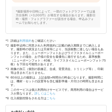
*撮影場所や日時によって、一部のフォトグラファーでは遠
方出張料（+3,000円）が発生する場合があります。撮影日
時・場所・フォトグラファーが該当する場合、申込みフォ
ームでお知らせします。
詳細は
利用規約
をご確認ください
撮影申込時に同意された利用規約に記載の納入期限までに納入しま
す。撮影時の状況または天候等により、当該枚数に達しない場合もあ
ります。また、ニューボーンフォトおよびライフスタイルニューボー
ンフォトの場合、お子様の安全を最優先に進行するため、基準枚数
（ニューボーンフォト：40枚、ライフスタイルニューボーンフォト:75
枚）を下回る可能性があります。
画像の加工（個別の肌修正、合成、背景消去、トリミング等）、印刷
等は含まれておりません。
60分以上の撮影は、上記金額×時間分の料金になります。撮影時間に
は、機材・セットの設置等を含む撮影準備・片付けの時間も含まれま
す。
このサービスは個人利用向けサービスです。商用利用の場合はサービ
スが異なります。
詳しくはこちら
仕入税額控除をされる方は
こちら