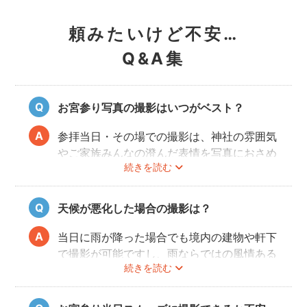
頼みたいけど不安…
Q&A集
お宮参り写真の撮影はいつがベスト？
参拝当日・その場での撮影は、神社の雰囲気
やご家族みんなの澄んだ表情を写真におさめ
続きを読む
ることできオススメですが、当日は慌ただし
くて撮影はちょっと…という場合でも、出発
前のご自宅や参拝後のお食事会など想い出に
天候が悪化した場合の撮影は？
残る記念写真を撮影できます。
当日に雨が降った場合でも境内の建物や軒下
で撮影が可能ですし、雨ならではの風情ある
続きを読む
写真にも仕上がります。
また、撮影の実施が難しいと判断される天候
不良の場合、事前にフォトグラファーと決行