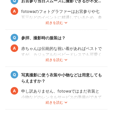
お宮参り当日スムーズに撮影できるか不安…
もしくは日時変更を相談してください。
日時変更方法は
こちら
をご参照ください。
fotowaのフォトグラファーはお宮参りや七
五三などのイベントに精通しているため、参
続きを読む
拝や家族団欒を乱すことなくスムーズに撮影
することができます。
参拝、撮影時の服装は？
赤ちゃんは伝統的な祝い着があればベストで
すが、カジュアルなベビードレスでも可愛く
続きを読む
写すことができます。またご両親も着物を着
ると雰囲気が出ますが、洋服でもおしゃれな
写真に仕上がります。
写真撮影に使う衣装や小物などは用意しても
らえますか？
申し訳ありません、fotowaではまだ衣装と
小物などのレンタルサービスの準備ができて
続きを読む
おりませんので、お客様ご自身にご用意をお
願いしております。