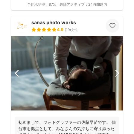
予約承諾率：
87%
最終アクティブ：
24時間以内
sanas photo works
4.9
(
19
)
女性
初めまして、フォトグラファーの佐藤早苗です。 仙
台市を拠点として、みなさんの気持ちに寄り添った