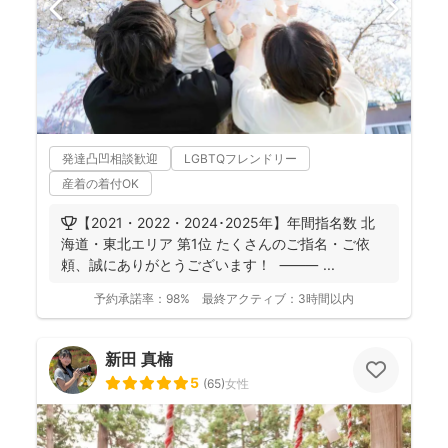
発達凸凹相談歓迎
LGBTQフレンドリー
産着の着付OK
🏆【2021・2022・2024･2025年】年間指名数 北
海道・東北エリア 第1位 たくさんのご指名・ご依
頼、誠にありがとうございます！ ⸻ ...
予約承諾率：
98%
最終アクティブ：
3時間以内
新田 真楠
5
(
65
)
女性