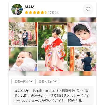
MAMI
5
(
174
)
女性
産着の貸出OK
産着の着付OK
☆2023年、北海道・東北エリア撮影件数1位☆ 事
前にお問い合わせよりご連絡頂けるとスムーズです
(^^) スケジュールが空いていても、移動時間...