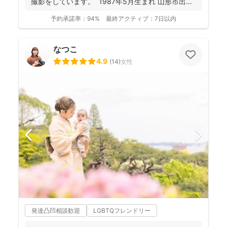
撮影をしています。 1987年5月生まれ 山形市出
身...
予約承諾率：
94%
最終アクティブ：
7日以内
なつこ
4.9
(
14
)
女性
発達凸凹相談歓迎
LGBTQフレンドリー