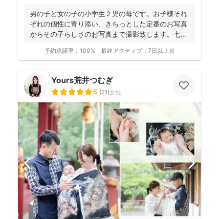
男の子と女の子の小学生２児の母です。お子様それ
ぞれの個性に寄り添い、きちっとした定番のお写真
からその子らしさのお写真まで撮影致します。七五
三・お宮参り撮影...
予約承諾率：
100%
最終アクティブ：
7日以上前
Yours荒井つむぎ
5
(
21
)
女性