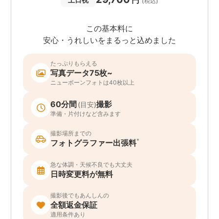
円
(税込)
この基本料に
安心・うれしいをまるっと込めました
たっぷりもらえる
写真データ75枚~
ニューボーンフォトは40枚以上
60分間
撮影
(目安)
準備・片付けなど含みます
撮影場所までの
*
フォトグラファー出張料
急な体調・天候不良でも大丈夫
日時変更料が無料
撮影後でもあんしんの
全額返金保証
適用条件あり