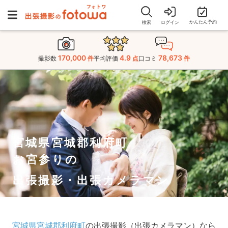
かんたん予約
検索
ログイン
170,000
4.9
78,673
撮影数
件
平均評価
点
口コミ
件
宮城県宮城郡利府町
お宮参りの
出張撮影・出張カメラマン
宮城県宮城郡利府町
の出張撮影（出張カメラマン）なら