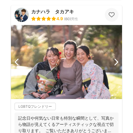
カナハラ タカアキ
4.9
(
60
)
男性
LGBTQフレンドリー
記念日や何気ない日常も特別な瞬間として、写真か
ら物語が見えてくるアーティスティックな視点で切
り取ります。 ご覧いただきありがとうございま