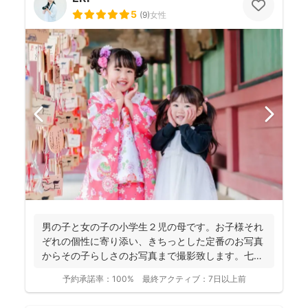
5
(
9
)
女性
男の子と女の子の小学生２児の母です。お子様それ
ぞれの個性に寄り添い、きちっとした定番のお写真
からその子らしさのお写真まで撮影致します。七五
三・お宮参り撮影...
予約承諾率：
100%
最終アクティブ：
7日以上前