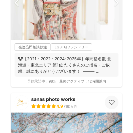
発達凸凹相談歓迎
LGBTQフレンドリー
🏆【2021・2022・2024･2025年】年間指名数 北
海道・東北エリア 第1位 たくさんのご指名・ご依
頼、誠にありがとうございます！ ⸻ ...
予約承諾率：
98%
最終アクティブ：
12時間以内
sanas photo works
4.9
(
19
)
女性