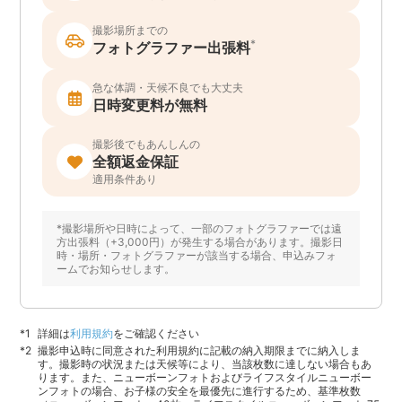
撮影場所までの
*
フォトグラファー出張料
急な体調・天候不良でも大丈夫
日時変更料が無料
撮影後でもあんしんの
全額返金保証
適用条件あり
*撮影場所や日時によって、一部のフォトグラファーでは遠
方出張料（+3,000円）が発生する場合があります。撮影日
時・場所・フォトグラファーが該当する場合、申込みフォ
ームでお知らせします。
詳細は
利用規約
をご確認ください
撮影申込時に同意された利用規約に記載の納入期限までに納入しま
す。撮影時の状況または天候等により、当該枚数に達しない場合もあ
ります。また、ニューボーンフォトおよびライフスタイルニューボー
ンフォトの場合、お子様の安全を最優先に進行するため、基準枚数