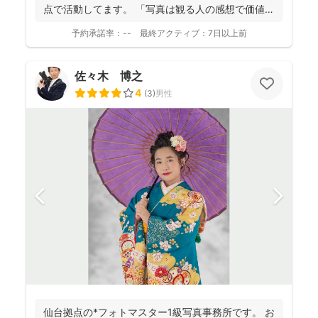
点で活動してます。 「写真は観る人の感想で価値観
が変化し...
予約承諾率：
--
最終アクティブ：
7日以上前
佐々木 博之
4
(
3
)
男性
仙台拠点の*フォトマスター1級写真事務所です。 お