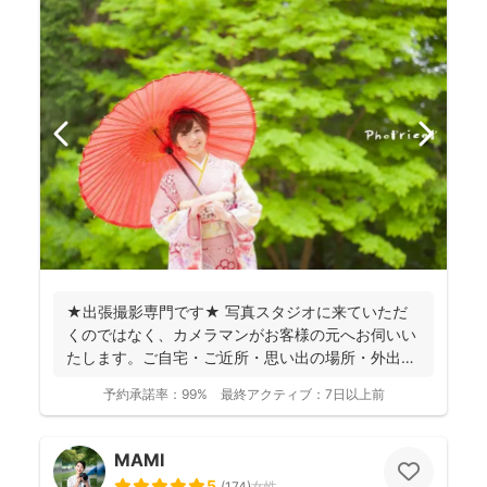
★出張撮影専門です★ 写真スタジオに来ていただ
くのではなく、カメラマンがお客様の元へお伺いい
たします。ご自宅・ご近所・思い出の場所・外出が
難しい場合やリ...
予約承諾率：
99%
最終アクティブ：
7日以上前
MAMI
5
(
174
)
女性