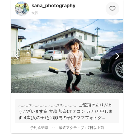
kana_photography
女性
𓂃𓂃𓄺𓂃𓂃𓂃 𓂃𓂃𓄺𓂃𓂃𓂃 ご覧頂きありがと
うございます🌸 大越 加奈(オオコシ カナ)と申しま
す 4歳(女の子)と2歳(男の子)のママフォトグ...
予約承諾率：
--
最終アクティブ：
7日以上前