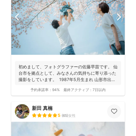
初めまして、フォトグラファーの佐藤早苗です。 仙
台市を拠点として、みなさんの気持ちに寄り添った
撮影をしています。 1987年5月生まれ 山形市出
身...
予約承諾率：
94%
最終アクティブ：
7日以内
新田 真楠
5
(
65
)
女性