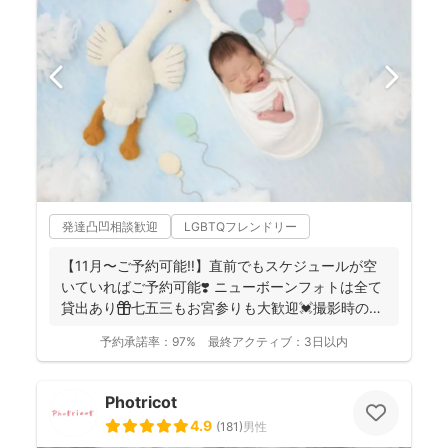
発達凸凹相談歓迎
LGBTQフレンドリー
【11月〜ご予約可能‼︎】直前でもスケジュールが空
いていればご予約可能❣️ ニューボーンフォトは全て
貸出あり🎁七五三もお宮参りも大歓迎💓撮影時のみ
産着を貸...
予約承諾率：
97%
最終アクティブ：
3日以内
Photricot
4.9
(
181
)
男性