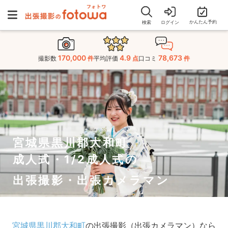
かんたん予約
検索
ログイン
170,000
4.9
78,673
撮影数
件
平均評価
点
口コミ
件
宮城県黒川郡大和町
成人式・1/2成人式の
出張撮影・出張カメラマン
宮城県黒川郡大和町
の出張撮影（出張カメラマン）なら