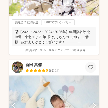
発達凸凹相談歓迎
LGBTQフレンドリー
🏆【2021・2022・2024･2025年】年間指名数 北
海道・東北エリア 第1位 たくさんのご指名・ご依
頼、誠にありがとうございます！ ⸻ ...
予約承諾率：
98%
最終アクティブ：
3時間以内
新田 真楠
5
(
65
)
女性