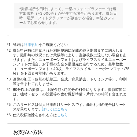
*撮影場所や日時によって、一部のフォトグラファーでは遠
方出張料（+3,000円）が発生する場合があります。撮影日
時・場所・フォトグラファーが該当する場合、申込みフォ
ームでお知らせします。
詳細は
利用規約
をご確認ください
撮影申込時に同意された利用規約に記載の納入期限までに納入しま
す。撮影時の状況または天候等により、当該枚数に達しない場合もあ
ります。また、ニューボーンフォトおよびライフスタイルニューボー
ンフォトの場合、お子様の安全を最優先に進行するため、基準枚数
（ニューボーンフォト：40枚、ライフスタイルニューボーンフォト:75
枚）を下回る可能性があります。
画像の加工（個別の肌修正、合成、背景消去、トリミング等）、印刷
等は含まれておりません。
60分以上の撮影は、上記金額×時間分の料金になります。撮影時間に
は、機材・セットの設置等を含む撮影準備・片付けの時間も含まれま
す。
このサービスは個人利用向けサービスです。商用利用の場合はサービ
スが異なります。
詳しくはこちら
仕入税額控除をされる方は
こちら
お支払い方法