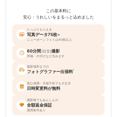
この基本料に
安心・うれしいをまるっと込めました
たっぷりもらえる
写真データ75枚~
ニューボーンフォトは40枚以上
60分間
撮影
(目安)
準備・片付けなど含みます
撮影場所までの
*
フォトグラファー出張料
急な体調・天候不良でも大丈夫
日時変更料が無料
撮影後でもあんしんの
全額返金保証
適用条件あり