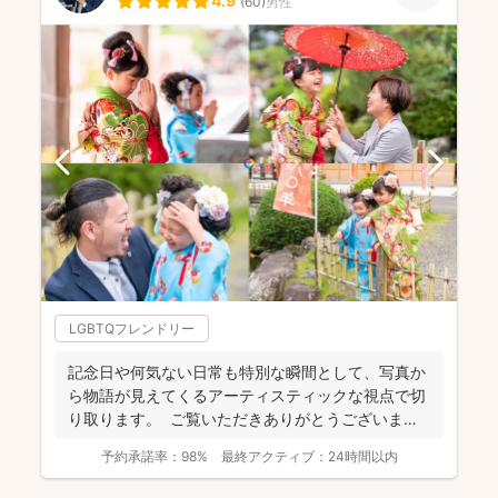
4.9
(
60
)
男性
LGBTQフレンドリー
記念日や何気ない日常も特別な瞬間として、写真か
ら物語が見えてくるアーティスティックな視点で切
り取ります。 ご覧いただきありがとうございま
す。 フォ...
予約承諾率：
98%
最終アクティブ：
24時間以内