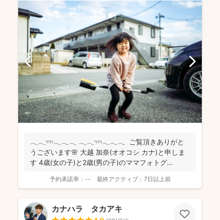
𓂃𓂃𓄺𓂃𓂃𓂃 𓂃𓂃𓄺𓂃𓂃𓂃 ご覧頂きありがと
うございます🌸 大越 加奈(オオコシ カナ)と申しま
す 4歳(女の子)と2歳(男の子)のママフォトグ...
予約承諾率：
--
最終アクティブ：
7日以上前
カナハラ タカアキ