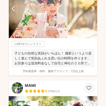
LGBTQフレンドリー
子どもの自然な笑顔がいちばん！ 撮影というより楽
しく遊んで笑顔あふれる思い出の時間を作ります。
お宮参りは追加料金なしで自宅と神社の２カ所で撮
影で...
予約承諾率：
68%
最終アクティブ：
7日以上前
MAMI
5
(
174
)
女性