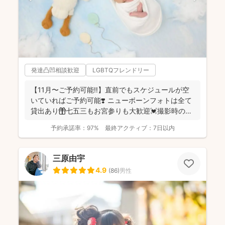
発達凸凹相談歓迎
LGBTQフレンドリー
【11月〜ご予約可能‼︎】直前でもスケジュールが空
いていればご予約可能❣️ ニューボーンフォトは全て
貸出あり🎁七五三もお宮参りも大歓迎💓撮影時のみ
産着を貸...
予約承諾率：
97%
最終アクティブ：
7日以内
三原由宇
4.9
(
86
)
男性