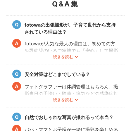
Q&A集
fotowaの出張撮影が、子育て世代から支持
されている理由は？
fotowaが人気な最大の理由は、初めての方
や乳幼児のいるご家族でも「安心」して撮影
続きを読む
を楽しんでいただけることです。
厳しい審査を通過した、赤ちゃん・子どもの
扱いに慣れているパパ・ママ世代のカメラマ
安全対策はどこまでしている？
ンが全国に多数在籍。
またどのカメラマンでも指名料は一切ござい
フォトグラファーは体調管理はもちろん、撮
ません。分かりやすい料金体系も人気のポイ
影当日の手洗い・除菌・換気などの感染症対
ントです。
続きを読む
策や、熱中症予防に努めます。
また、撮影中はご家族のペースに合わせなが
ら、周囲や足元に危険なものがないか注意を
自然でおしゃれな写真が撮れるって本当？
呼び掛けながら進行しますのでご安心くださ
い。
パパ・ママとお子様が一緒に撮影を楽しめる