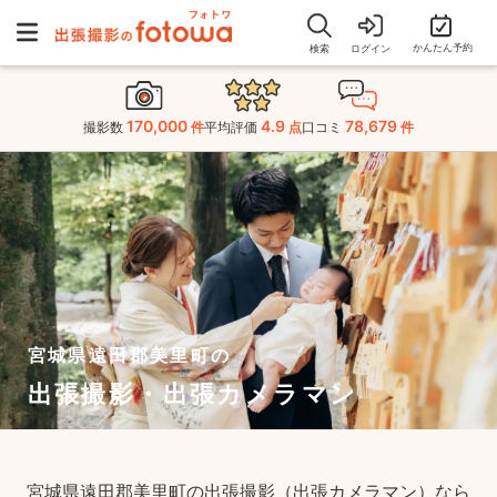
かんたん予約
検索
ログイン
170,000
4.9
78,679
撮影数
件
平均評価
点
口コミ
件
宮城県遠田郡美里町の
出張撮影・出張カメラマン
宮城県遠田郡美里町の出張撮影（出張カメラマン）なら