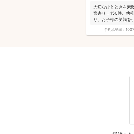
大切なひとときを素敵
宮参り：150件、幼
り、お子様の笑顔を引
の...
予約承諾率：
100
場所によ