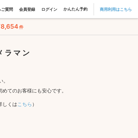
かんたん予約
るご質問
会員登録
ログイン
商用利用はこちら
78,654
件
メラマン
い。
初めてのお客様にも安心です。
詳しくは
こちら
）