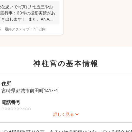
な思いで写真に! 七五三やお
稚園行事：60件の撮影実績があ
き出します！ また、ANA
%
最終アクティブ：
7日以内
神柱宮の基本情報
住所
宮崎県都城市前田町1417-1
電話番号
0986232460
詳しく見る
駐車場
あり
っては撮影許可が必要、あるいは撮影禁止となっている場合が