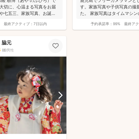
綾 順博（あや のぶひろ）で
鹿児島でフリーカメラマンと
を大切に、心温まる写真をお届
す。家族写真や子供写真の撮影
りや七五三、家族写真、お誕生
た。 家族写真はタイムマシ
ません。いつ...
最終アクティブ：
7日以内
予約承諾率：
99%
最終アク
r・脇元
5
(
8
)
男性