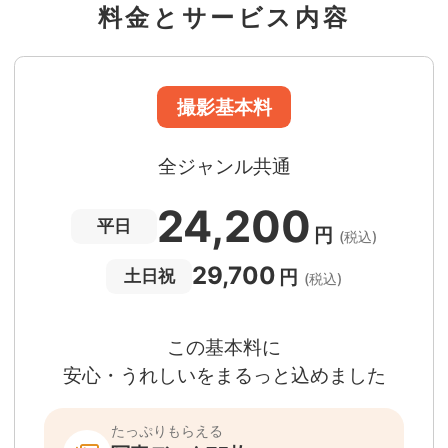
料金とサービス内容
急な体調・天候不良でも大丈夫
日時変更料が無料
撮影後でもあんしんの
全額返金保証
適用条件あり
撮影場所や日時によって、一部のフォトグラファ
は遠方出張料（+3,000円）が発生する場合が
ります。撮影日時・場所・フォトグラファーが
当する場合、申込みフォームでお知らせしま
。