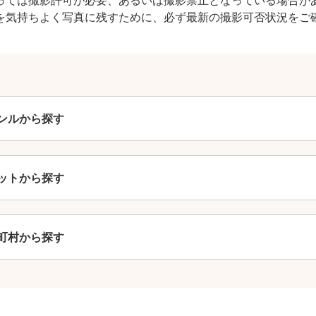
撮影基本料
を気持ちよく写真に残すために、必ず最新の撮影可否状況をご
全ジャンル共通
24,200
平日
円
(税込)
29,700
円
土日祝
(税込)
ンルから探す
この基本料に
心・うれしいをまるっと込めました
ットから探す
たっぷりもらえる
写真データ75枚~
ニューボーンフォトは40枚以上
町村から探す
60分間
撮影
(目安)
準備・片付けなど含みます
撮影場所までの
*
フォトグラファー出張料