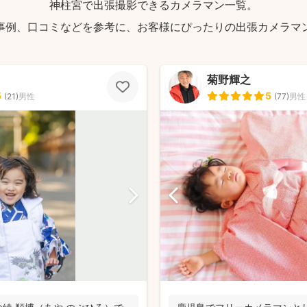
神柱宮で出張撮影できるカメラマン一覧。
事例、口コミなどを参考に、お客様にぴったりの出張カメラマ
菊野輝之
5
5
(
21
)
男性
(
77
)
男性