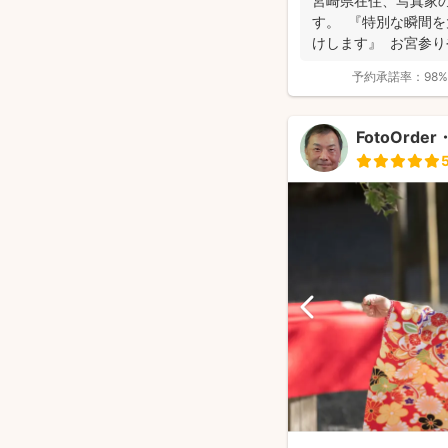
宮崎県在住、写真家の
す。 『特別な瞬間
けします』 お宮参
日...
予約承諾率：
98%
FotoOrde