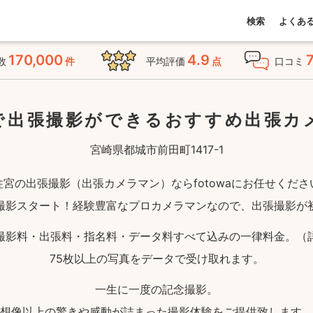
検索
よくあ
170,000
4.9
数
件
平均評価
点
口コミ
で出張撮影ができる
おすすめ出張カ
宮崎県都城市前田町1417-1
柱宮の出張撮影（出張カメラマン）ならfotowaにお任せくださ
撮影スタート！経験豊富なプロカメラマンなので、出張撮影が
撮影料・出張料・指名料・データ料すべて込みの一律料金。（
75枚以上の写真をデータで受け取れます。
一生に一度の記念撮影。
想像以上の驚きや感動が詰まった撮影体験をご提供致します。