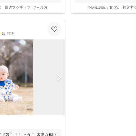
Instag...
%
最終アクティブ：
7日以内
予約承諾率：
100%
最終ア
5
(
3
)
男性
撮影基本料
全ジャンル共通
で残しましょう！ 素敵な時間