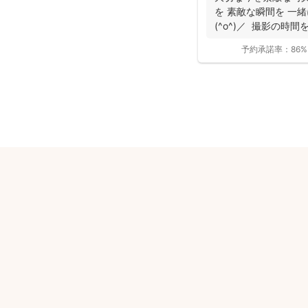
を 素敵な瞬間を 一
(^o^)／ 撮影の時間
予約承諾率：
86%
安