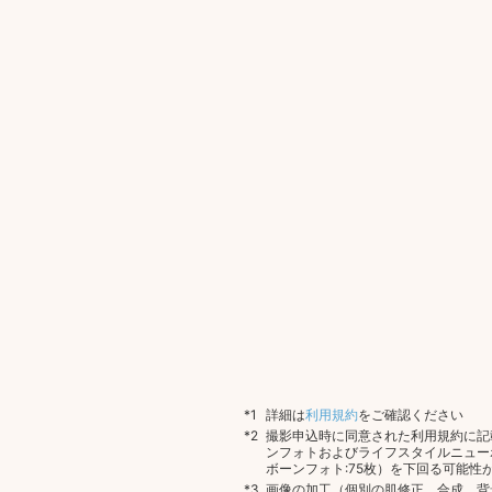
詳細は
利用規約
をご確認ください
撮影申込時に同意された利用規約に記
ンフォトおよびライフスタイルニュー
ボーンフォト:75枚）を下回る可能性
画像の加工（個別の肌修正、合成、背