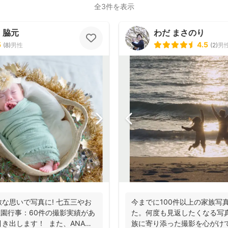
全3件を表示
r・脇元
わだ まさのり
5
4.5
(
8
)
男性
(
2
)
男
な思いで写真に! 七五三やお
今までに100件以上の家族写
稚園行事：60件の撮影実績があ
た。何度も見返したくなる写
き出します！ また、ANA
族に寄り添った撮影を心がけ