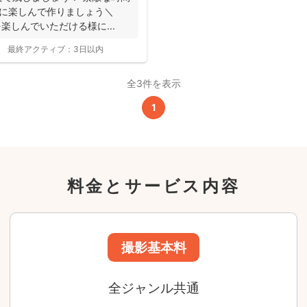
24,200
緒に楽しんで作りましょう＼
平日
円
を楽しんでいただける様に...
(税込)
29,700
円
土日祝
最終アクティブ：
3日以内
(税込)
全3件を表示
この基本料に
心・うれしいをまるっと込めました
1
たっぷりもらえる
写真データ75枚~
ニューボーンフォトは40枚以上
料金とサービス内容
60分間
撮影
(目安)
準備・片付けなど含みます
撮影場所までの
*
フォトグラファー出張料
急な体調・天候不良でも大丈夫
日時変更料が無料