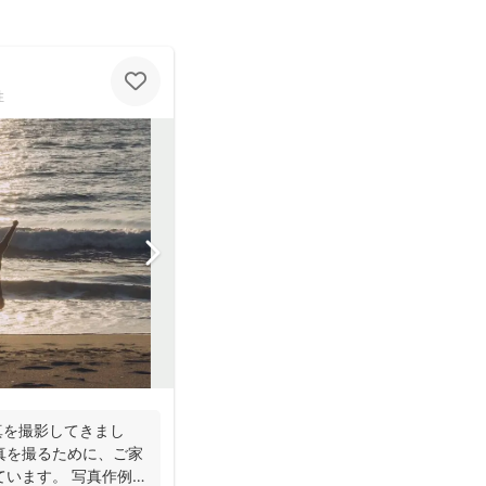
性
真を撮影してきまし
真を撮るために、ご家
ています。 写真作例は