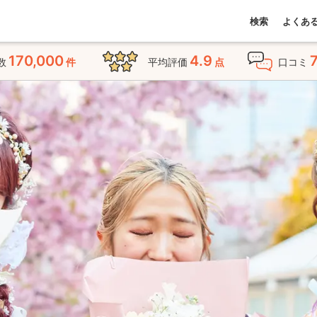
検索
よくあ
170,000
4.9
数
件
平均評価
点
口コミ