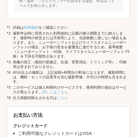
時・場所・フォトグラファーが該当する場合、申込みフォ
ームでお知らせします。
詳細は
利用規約
をご確認ください
撮影申込時に同意された利用規約に記載の納入期限までに納入しま
す。撮影時の状況または天候等により、当該枚数に達しない場合もあ
ります。また、ニューボーンフォトおよびライフスタイルニューボー
ンフォトの場合、お子様の安全を最優先に進行するため、基準枚数
（ニューボーンフォト：40枚、ライフスタイルニューボーンフォト:75
枚）を下回る可能性があります。
画像の加工（個別の肌修正、合成、背景消去、トリミング等）、印刷
等は含まれておりません。
60分以上の撮影は、上記金額×時間分の料金になります。撮影時間に
は、機材・セットの設置等を含む撮影準備・片付けの時間も含まれま
す。
このサービスは個人利用向けサービスです。商用利用の場合はサービ
スが異なります。
詳しくはこちら
仕入税額控除をされる方は
こちら
お支払い方法
クレジットカード
ご利用可能なクレジットカードはVISA・