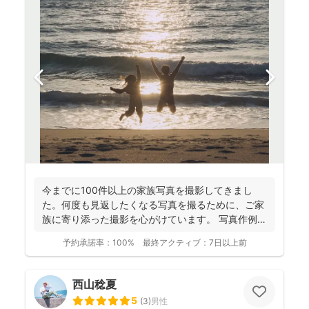
今までに100件以上の家族写真を撮影してきまし
た。何度も見返したくなる写真を撮るために、ご家
族に寄り添った撮影を心がけています。 写真作例は
Instag...
予約承諾率：
100%
最終アクティブ：
7日以上前
西山稔夏
5
(
3
)
男性