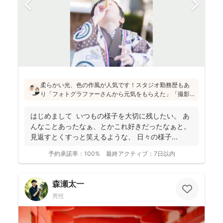
柔らかい光、色の作風が人気です！スタジオ勤務歴もあ
り「フォトグラファーさんから元気をもらえた」「撮影
が楽しかった」と評判です！かしこまった目線ありきの
写真ではなく、お子さん・親御さんの目線で、自然な様
はじめまして いつもの様子を大切に残したい。 あ
子を撮影してお届けします(^^)
んなことあったなぁ、とかこれ好きだったなぁと。
見返すとくすっと笑えるような、 日々の様子...
予約承諾率：
100%
最終アクティブ：
7日以内
森瀬太一
男性