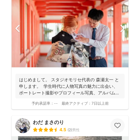
はじめまして。 スタジオモリセ代表の 森瀬太一 と
申します。 学生時代に人物写真の魅力に出会い、
ポートレート撮影やプロフィール写真、アルバム
制...
予約承諾率：
--
最終アクティブ：
7日以上前
わだ まさのり
4.5
(
2
)
男性