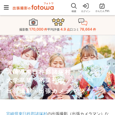
かんたん予約
検索
ログイン
170,000
4.9
78,664
撮影数
件
平均評価
点
口コミ
件
宮崎県東臼杵郡諸塚村
大学卒業・卒業袴の
出張撮影・出張カメラマン
宮崎県東臼杵郡諸塚村
の出張撮影（出張カメラマン）な