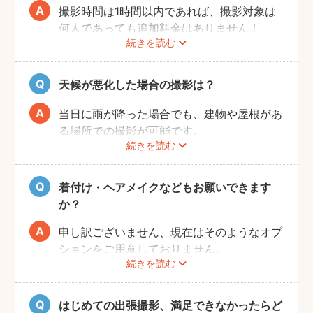
撮影時間は1時間以内であれば、撮影対象は
何人であっても追加料金はありません！
続きを読む
ぜひお友だち同士で素敵な思い出を残してく
ださい。
天候が悪化した場合の撮影は？
当日に雨が降った場合でも、建物や屋根があ
る場所での撮影が可能です。
続きを読む
また、撮影の実施が難しいと判断される天候
不良の場合は、事前にフォトグラファーと決
行もしくは日時変更を相談してください。
着付け・ヘアメイクなどもお願いできます
日時変更方法は
こちら
をご参照ください。
か？
申し訳ございません、現在はそのようなオプ
ションをご用意しておりません。
続きを読む
はじめての出張撮影、満足できなかったらど