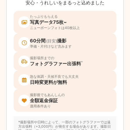
安心・うれしいをまるっと込めました
たっぷりもらえる
写真データ75枚~
ニューボーンフォトは40枚以上
60分間
撮影
(目安)
準備・片付けなど含みます
撮影場所までの
*
フォトグラファー出張料
急な体調・天候不良でも大丈夫
日時変更料が無料
撮影後でもあんしんの
全額返金保証
適用条件あり
*撮影場所や日時によって、一部のフォトグラファーでは遠
方出張料（+3,000円）が発生する場合があります。撮影日