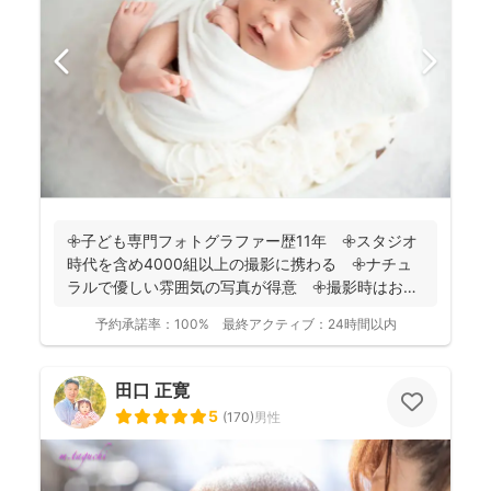
𖧷子ども専門フォトグラファー歴11年 𖧷スタジオ
時代を含め4000組以上の撮影に携わる 𖧷ナチュ
ラルで優しい雰囲気の写真が得意 𖧷撮影時はお手
持ちのスマホ...
予約承諾率：
100%
最終アクティブ：
24時間以内
田口 正寛
5
(
170
)
男性