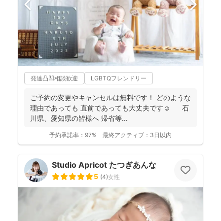
発達凸凹相談歓迎
LGBTQフレンドリー
ご予約の変更やキャンセルは無料です！ どのような
理由であっても 直前であっても大丈夫です☺️ 石
川県、愛知県の皆様へ 帰省等...
予約承諾率：
97%
最終アクティブ：
3日以内
Studio Apricot たつぎあんな
5
(
4
)
女性