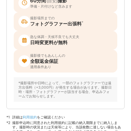
60分間
撮影
(目安)
準備・片付けなど含みます
撮影場所までの
*
フォトグラファー出張料
急な体調・天候不良でも大丈夫
日時変更料が無料
撮影後でもあんしんの
全額返金保証
適用条件あり
*撮影場所や日時によって、一部のフォトグラファーでは遠
方出張料（+3,000円）が発生する場合があります。撮影日
時・場所・フォトグラファーが該当する場合、申込みフォ
ームでお知らせします。
詳細は
利用規約
をご確認ください
撮影申込時に同意された利用規約に記載の納入期限までに納入しま
す。撮影時の状況または天候等により、当該枚数に達しない場合もあ