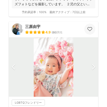
ズフォトなどを撮影しています。 ２児の父という
ことも...
予約承諾率：
100%
最終アクティブ：
7日以上前
三原由宇
4.9
(
86
)
男性
LGBTQフレンドリー