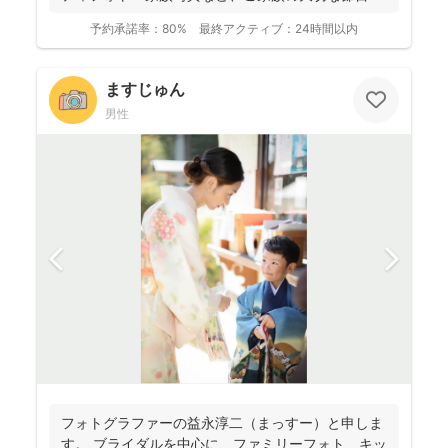
撮影...
予約承諾率：
80%
最終アクティブ：
24時間以内
ますじゅん
男性
フォトグラファーの益永淳二（まっすー）と申しま
す。 ブライダルを中心に、ファミリーフォト、キッ