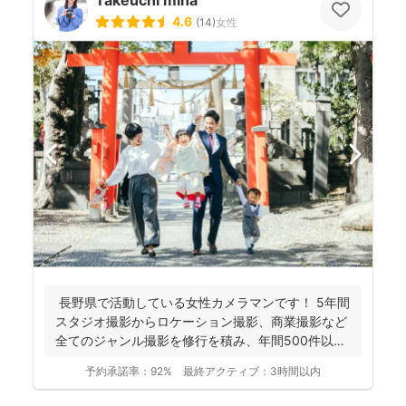
Takeuchi mina
4.6
(
14
)
女性
長野県で活動している女性カメラマンです！ 5年間
スタジオ撮影からロケーション撮影、商業撮影など
全てのジャンル撮影を修行を積み、年間500件以上
の撮影...
予約承諾率：
92%
最終アクティブ：
3時間以内