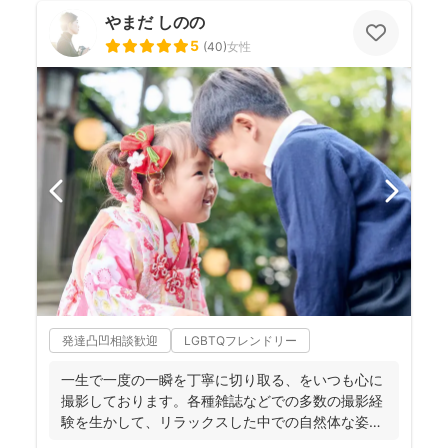
やまだ しのの
5
(
40
)
女性
発達凸凹相談歓迎
LGBTQフレンドリー
一生で一度の一瞬を丁寧に切り取る、をいつも心に
撮影しております。各種雑誌などでの多数の撮影経
験を生かして、リラックスした中での自然体な姿の
お写真を、ベスト...