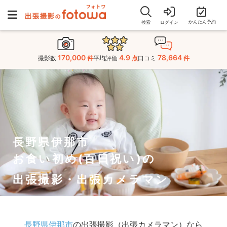
かんたん予約
検索
ログイン
170,000
4.9
78,664
撮影数
件
平均評価
点
口コミ
件
長野県伊那市
お食い初め(百日祝い)の
出張撮影・出張カメラマン
長野県伊那市
の出張撮影（出張カメラマン）なら