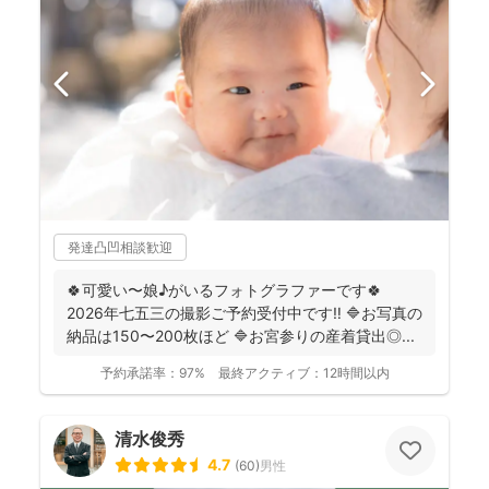
発達凸凹相談歓迎
🍀可愛い〜娘♪がいるフォトグラファーです🍀
2026年七五三の撮影ご予約受付中です‼️ 🔷お写真の
納品は150〜200枚ほど 🔷お宮参りの産着貸出◎...
予約承諾率：
97%
最終アクティブ：
12時間以内
清水俊秀
4.7
(
60
)
男性