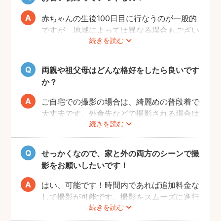
赤ちゃんの生後100日目に行なうのが一般的
ですが、地域によっては異なる場合もござい
続きを読む
ます。あくまでも目安になりますので、その
前後でご家族のご都合の良い日を選び、お祝
いするのがおすすめです。
両親や祖父母はどんな格好をしたら良いです
か？
ご自宅での撮影の場合は、綺麗めの普段着で
大丈夫です。外食先などで撮影される場合は
続きを読む
正装が良いでしょう。正装の場合、赤ちゃん
が和装であればご家族も和装と格を揃えるこ
とが必要になりますので、事前に家族全員の
せっかくなので、家と外の両方のシーンで撮
服装を決めておくことがおすすめです。
影をお願いしたいです！
はい、可能です！時間内であれば追加料金な
しで撮影が可能です。撮影をスムーズに進行
続きを読む
させるために、事前にその旨をフォトグラフ
ァーにお伝えいただけると幸いです。