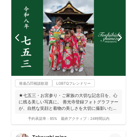
発達凸凹相談歓迎
LGBTQフレンドリー
★七五三・お宮参り・ご家族の大切な記念日を、心
に残る美しい写真に。 善光寺登録フォトグラファー
が、自然な笑顔と着物の美しさを大切に撮影いたし
ます。 ◉...
予約承諾率：
85%
最終アクティブ：
24時間以内