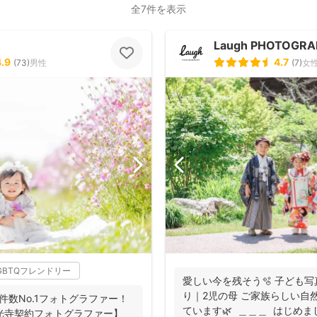
全7件を表示
Laugh PHOTOGR
4.9
4.7
(
73
)
男性
(
7
)
女
GBTQフレンドリー
愛しい今を残そう🫧 子ども
り｜2児の母 ご家族らしい自
件数No.1フォトグラファー！
ています🌿 ＿＿＿ はじめまし
【善光寺契約フォトグラファー】