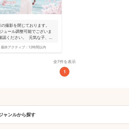
全ジャンル共通
24,200
月の撮影を閉じております。
平日
円
(税込)
ケジュール調整可能でございま
29,700
確認ください。 元気な子、人
円
土日祝
(税込)
最終アクティブ：
12時間以内
この基本料に
心・うれしいをまるっと込めました
全7件を表示
1
たっぷりもらえる
写真データ75枚~
ニューボーンフォトは40枚以上
60分間
撮影
(目安)
準備・片付けなど含みます
ジャンルから探す
撮影場所までの
*
フォトグラファー出張料