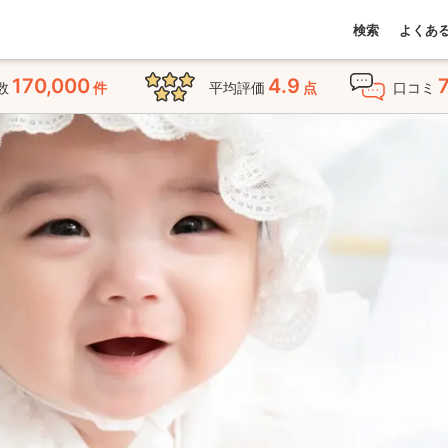
検索
よくあ
170,000
4.9
数
件
平均評価
点
口コミ