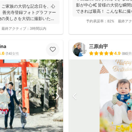
影が中心✨ 皆様の大切な瞬
・ご家族の大切な記念日を、心
できれば最高！ こんな私に
 善光寺登録フォトグラファー
っと...
物の美しさを大切に撮影いたし
予約承諾率：
82%
最終アク
最終アクティブ：
3時間以内
ina
三原由宇
4.6
4.9
(
14
)
女性
(
86
)
男