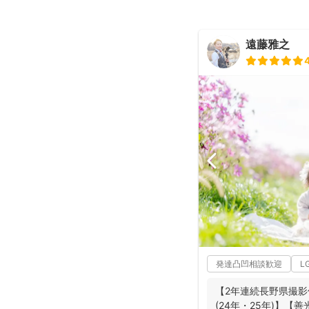
遠藤雅之
発達凸凹相談歓迎
L
【2年連続長野県撮影
(24年・25年)】