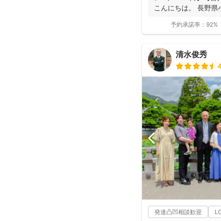
こんにちは。 長野県
動...
予約承諾率：
92%
清水俊秀
4
発達凸凹相談歓迎
L