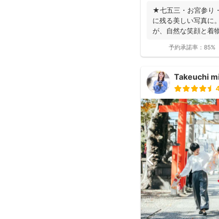
★七五三・お宮参り
に残る美しい写真に。
が、自然な笑顔と着
ます。 ◉...
予約承諾率：
85%
Takeuchi m