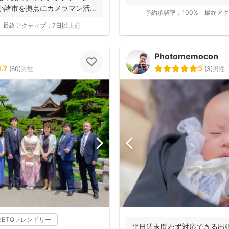
小諸市を拠点にカメラマン活
予約承諾率：
100%
最終アク
最終アクティブ：
7日以上前
Photomemocon
.7
5
(
60
)
男性
(
3
)
男性
GBTQフレンドリー
平日週末問わず対応できる出張