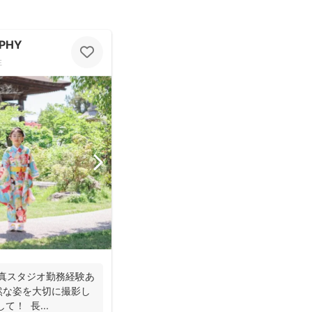
APHY
性
写真スタジオ勤務経験あ
然な姿を大切に撮影し
て！ 長...