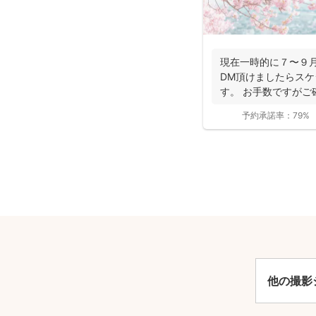
現在一時的に７〜９
DM頂けましたらス
す。 お手数ですがご
見知...
予約承諾率：
79%
安
他の撮影