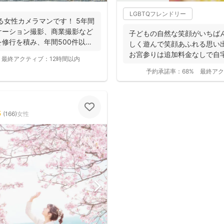
LGBTQフレンドリー
女性カメラマンです！ 5年間
ケーション撮影、商業撮影など
子どもの自然な笑顔がいちば
修行を積み、年間500件以上
しく遊んで笑顔あふれる思い
お宮参りは追加料金なしで自
最終アクティブ：
12時間以内
影で...
予約承諾率：
68%
最終アク
5
(
166
)
女性
撮影基本料