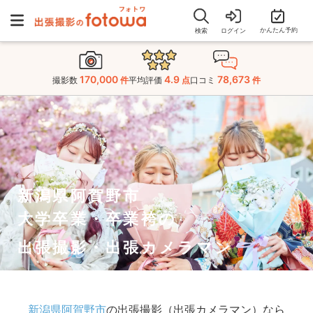
かんたん予約
検索
ログイン
170,000
4.9
78,673
撮影数
件
平均評価
点
口コミ
件
新潟県阿賀野市
大学卒業・卒業袴の
出張撮影・出張カメラマン
新潟県阿賀野市
の出張撮影（出張カメラマン）なら