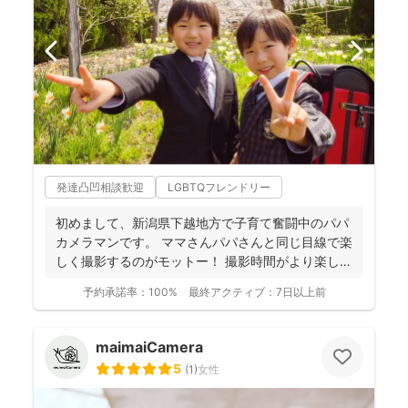
発達凸凹相談歓迎
LGBTQフレンドリー
初めまして、新潟県下越地方で子育て奮闘中のパパ
カメラマンです。 ママさんパパさんと同じ目線で楽
しく撮影するのがモットー！ 撮影時間がより楽しい
ものに、...
予約承諾率：
100%
最終アクティブ：
7日以上前
maimaiCamera
5
(
1
)
女性