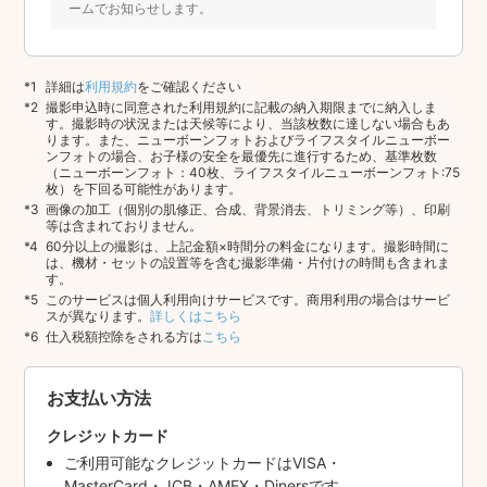
ームでお知らせします。
詳細は
利用規約
をご確認ください
撮影申込時に同意された利用規約に記載の納入期限までに納入しま
す。撮影時の状況または天候等により、当該枚数に達しない場合もあ
ります。また、ニューボーンフォトおよびライフスタイルニューボー
ンフォトの場合、お子様の安全を最優先に進行するため、基準枚数
（ニューボーンフォト：40枚、ライフスタイルニューボーンフォト:75
枚）を下回る可能性があります。
画像の加工（個別の肌修正、合成、背景消去、トリミング等）、印刷
等は含まれておりません。
60分以上の撮影は、上記金額×時間分の料金になります。撮影時間に
は、機材・セットの設置等を含む撮影準備・片付けの時間も含まれま
す。
このサービスは個人利用向けサービスです。商用利用の場合はサービ
スが異なります。
詳しくはこちら
仕入税額控除をされる方は
こちら
お支払い方法
クレジットカード
ご利用可能なクレジットカードはVISA・
MasterCard・JCB・AMEX・Dinersです。