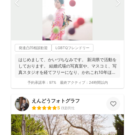
発達凸凹相談歓迎
LGBTQフレンドリー
はじめまして、かいづちなみです。 新潟県で活動を
しております。 結婚式場の写真室や、マスコミ、写
真スタジオを経てフリーになり、かれこれ10年ほど
経ちま...
予約承諾率：
97%
最終アクティブ：
24時間以内
えんどうフォトグラフ
5
(
12
)
男性