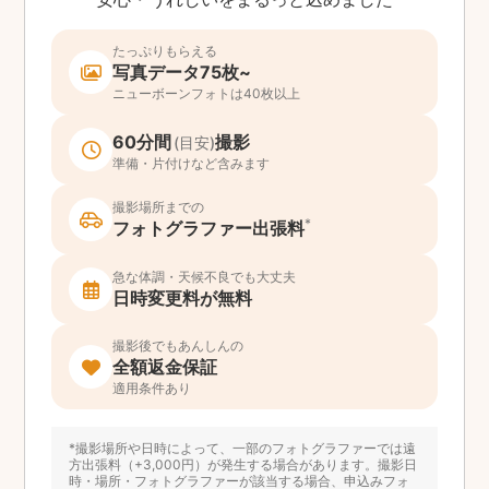
たっぷりもらえる
写真データ75枚~
ニューボーンフォトは40枚以上
60分間
撮影
(目安)
準備・片付けなど含みます
撮影場所までの
*
フォトグラファー出張料
急な体調・天候不良でも大丈夫
日時変更料が無料
撮影後でもあんしんの
全額返金保証
適用条件あり
*撮影場所や日時によって、一部のフォトグラファーでは遠
方出張料（+3,000円）が発生する場合があります。撮影日
時・場所・フォトグラファーが該当する場合、申込みフォ