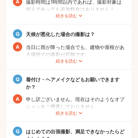
撮影時間は1時間以内であれば、撮影対象は
何人であっても追加料金はありません！
続きを読む
ぜひお友だち同士で素敵な思い出を残してく
ださい。
天候が悪化した場合の撮影は？
当日に雨が降った場合でも、建物や屋根があ
る場所での撮影が可能です。
続きを読む
また、撮影の実施が難しいと判断される天候
不良の場合は、事前にフォトグラファーと決
行もしくは日時変更を相談してください。
着付け・ヘアメイクなどもお願いできます
日時変更方法は
こちら
をご参照ください。
か？
申し訳ございません、現在はそのようなオプ
ションをご用意しておりません。
続きを読む
はじめての出張撮影、満足できなかったらど