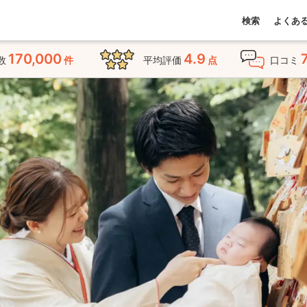
検索
よくあ
170,000
4.9
数
件
平均評価
点
口コミ