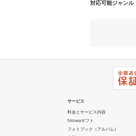
対応可能ジャンル
✼••┈┈┈┈┈┈┈┈┈┈┈
〖 ご予約前のお
「ご予約」をクリック
す。
⚠️「質問する」から
頂きましても承認す
「質問する」から以下
<↓以下コピペ推奨↓
①最寄り駅
②出生日または出産予
③母子の健康状態(特
④駐車スペースの有無
サービス
※撮影当日はカメラマ
料金とサービス内容
ご自宅の駐車場に停め
fotowaギフト
駐車スペースの確保を
自家用車は事前にコイ
フォトブック（アルバム）
別の場所へのご移動を