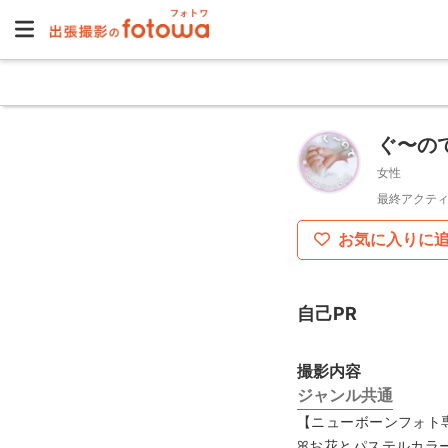
ぐ〜の
女性
最終アクティ
お気に入りに
自己PR
撮影内容
ジャンル共通
【ニューボーンフォト
ꕤお花とパステルカラ