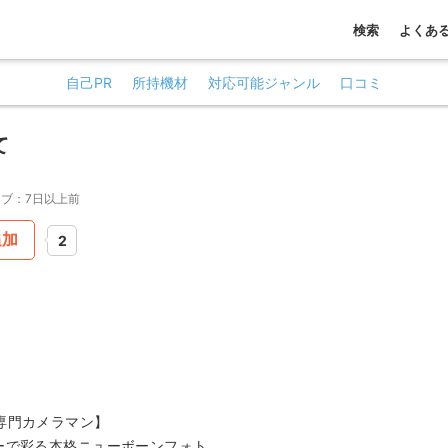
検索
よくあ
自己PR
所持機材
対応可能ジャンル
口コミ
て
ブ：7日以上前
追加
2
専門カメラマン】
ーで彩る本格ニューボーンフォト