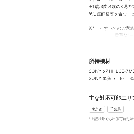
ꕤ1歳.3歳.4歳の3児
ꕤ助産師指導を含むニ
ꕤ*𓂃𓂂 すべてのご家
貴重な"一瞬"を
お手伝いをさ
撮影中の寝かしつけ
ニューボーンフォ
所持機材
わたしの仕事です
SONY α7 III ILCE-
撮影体験そのものをお楽しみ
SONY 単焦点 EF 35
✼••┈┈┈┈┈┈┈┈┈┈┈
これまでInstagra
このたびfotowaに
主な対応可能エリ
東京都
千葉県
Instagramでは日
Instagram 【ぐ〜のて
*上記以外でも出張可能な
もご覧ください𓂃𓈒𓏸︎︎︎︎
https://www.instag