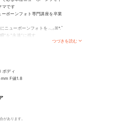
のママです
ューボーンフォト専門講座を卒業
族にニューボーンフォトを𓂃𓂂ꕤ*.ﾟ
"永遠"に残す
つづきを読む
せて頂きます
や赤ちゃんのお世話も
トグラファーである
、ママはゆっくり
7M3 ボディ
ください𓂃𓈒𓏸︎︎︎︎ 🕊
mm F値1.8
┈┈┈┈┈••✼
mで活動しておりましたが、
登録させていただきました
ア
々お写真を更新していますので
】（＠guuno_te2023)
場合があります。
ram.com/guuno_te2023?igsh=MWFxMnhyZ21xb2Z1&utm_source=q