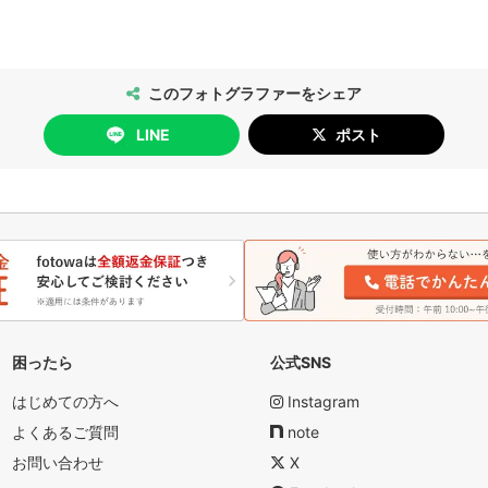
┈┈┈┈┈••✼
願い 〗
される前に「質問する」から下記必要事項をコピペしていただき、ご
このフォトグラファーをシェア
LINE
ポスト
のお問い合わせ無しで「ご予約」を
ることができませんのでご注意ください。
内容をご入力ください
>
定日
に気になる点が無ければ良好)
の確認
困ったら
公式SNS
ンの車（ミニバンで伺います）を
はじめての方へ
Instagram
させていただきたいので、
よくあるご質問
note
よろしくお願いします
ンパーキングや
お問い合わせ
X
お願いいたします