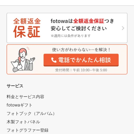
サービス
料金とサービス内容
fotowaギフト
フォトブック（アルバム）
木製フォトパネル
フォトグラファー登録