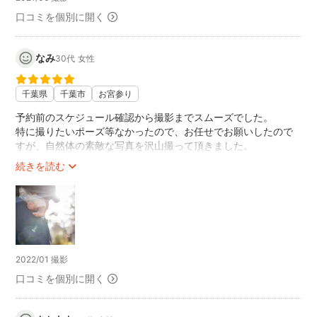
ことができました。
口コミを個別に開く
とても気さくな方で、いないいないばぁをしながら写真を撮る
など、息子の緊張をほぐすように言葉をかけてくれ、和やかで
楽しい時間を過ごすことができました。
なみ
30代
女性
たくさんの写真を納品してくださり、どれも素敵な写真で、よ
く見返しています。大切な記念写真を残すことができ、とても
千葉県
千葉市
お宮参り
うれしいです。ありがとうございました。
（撮影をまたお願いしようとして、レビューをしていなかった
予約前のスケジュール確認から撮影までスムーズでした。
ことに気づきました。大変遅くなり、すみません。）
特に撮りたいポーズ等なかったので、お任せでお願いしたので
すが、自然体の素敵な写真を沢山撮って頂きました。
また撮影する事があればお願いしたいです。
続きを読む
2022/01 撮影
口コミを個別に開く