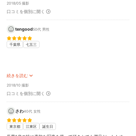
していただきました。
2018/05 撮影
自然な表情を捉えた写真がたくさんあり、こちらの希望通りの
口コミを個別に開く
自然体での写真が残せて大変感謝しております。ありがとうご
ざいました。
tengood
50代
男性
(今回、七五三の撮影でまたお願いしたいと思ってフォトワを開
き、レビューをしていなかったことを知り、今更ながらレビュ
ーさせていただきました。遅くなりすみません…)
千葉県
七五三
続きを読む
2018/10 撮影
口コミを個別に開く
さわ
40代
女性
東京都
江東区
誕生日