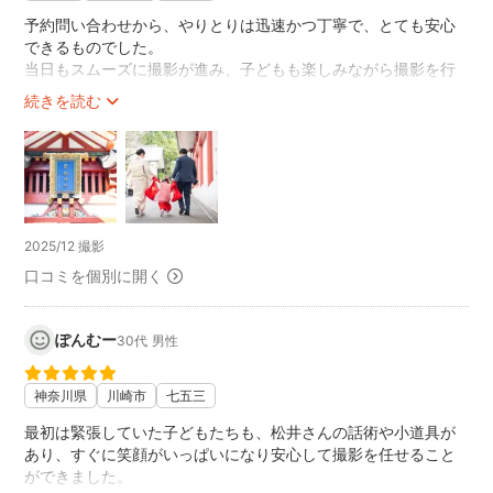
予約問い合わせから、やりとりは迅速かつ丁寧で、とても安心
できるものでした。
当日もスムーズに撮影が進み、子どもも楽しみながら撮影を行
うことができました。
続きを読む
てきぱきと元気よくリードしてくださりながら撮影していただ
い、七五三の思い出に残る素敵な家族写真をたくさん残してい
ただけて、大満足でした。この度は、ありがとうございまし
た！
2025/12 撮影
口コミを個別に開く
ぽんむー
30代
男性
神奈川県
川崎市
七五三
最初は緊張していた子どもたちも、松井さんの話術や小道具が
あり、すぐに笑顔がいっぱいになり安心して撮影を任せること
ができました。