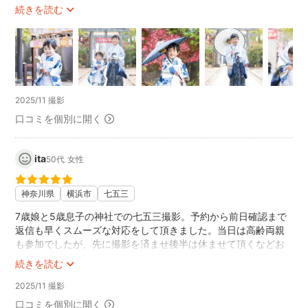
写真の仕上がりも良く撮影当日に納品していただき助かりまし
続きを読む
た。
また機会があればリピートしたいと思います。
2025/11 撮影
口コミを個別に開く
ita
50代
女性
神奈川県
横浜市
七五三
7歳娘と5歳息子の神社での七五三撮影。予約から前日確認まで
返信も早くスムーズな対応をして頂きました。当日は高齢両親
も参加でしたが、先に撮影を済ませ後半は休ませて頂くなどお
気遣いもして頂きました。
続きを読む
神社内は混みあっていましたが、場所移動やポーズの指示など
段取りよくサクサク進めてくださり、安心して撮影できまし
2025/11 撮影
た。ありがとうございました！
口コミを個別に開く