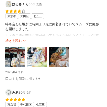
はるさくら
30代
女性
東京都
大田区
七五三
待ち合わせ場所に時間より先に到着されていてスムーズに撮影
を開始しました
カメラ目線が苦手な我が子の気をひきながらたくさんいい写真
を撮っていただきました
続きを読む
ご祈祷中のキョロキョロとした我が子の様子もしっかり残して
いただきました
2026/04 撮影
口コミを個別に開く
みあ
30代
女性
東京都
千代田区
七五三