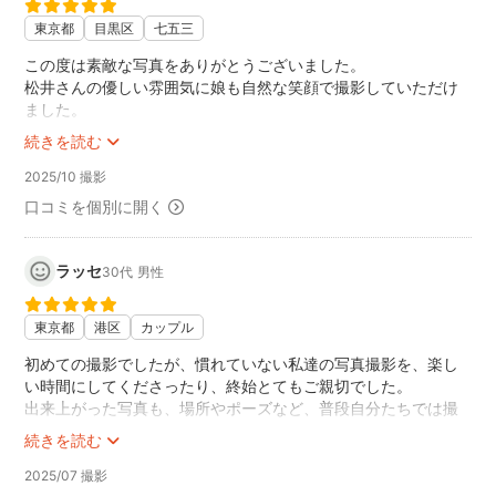
東京都
目黒区
七五三
この度は素敵な写真をありがとうございました。
松井さんの優しい雰囲気に娘も自然な笑顔で撮影していただけ
ました。
とても素敵な記念になりました。
続きを読む
また機会がありましたらよろしくお願いします。
2025/10 撮影
口コミを個別に開く
ラッセ
30代
男性
東京都
港区
カップル
初めての撮影でしたが、慣れていない私達の写真撮影を、楽し
い時間にしてくださったり、終始とてもご親切でした。
出来上がった写真も、場所やポーズなど、普段自分たちでは撮
れないような素敵な写真ばかりで、松井さんへお願いして本当
続きを読む
に良かったと思います！
2025/07 撮影