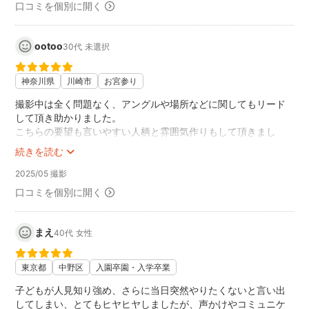
口コミを個別に開く
ootoo
30代
未選択
神奈川県
川崎市
お宮参り
撮影中は全く問題なく、アングルや場所などに関してもリード
して頂き助かりました。
こちらの要望も言いやすい人柄と雰囲気作りもして頂きまし
た。
続きを読む
データもすぐ到着してとてもスムーズでした。
2025/05 撮影
また次回もお願いしたいと思います。
この度はありがとうございました。
口コミを個別に開く
まえ
40代
女性
東京都
中野区
入園卒園・入学卒業
子どもが人見知り強め、さらに当日突然やりたくないと言い出
してしまい、とてもヒヤヒヤしましたが、声かけやコミュニケ