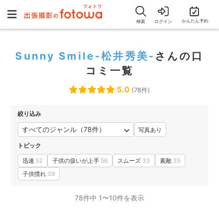
かんたん予約
検索
ログイン
Sunny Smile-松井秀美-
さんの口
コミ一覧
5.0
(78件)
絞り込み
すべてのジャンル（78件）
写真あり
トピック
迅速
52
子供の扱いが上手
56
スムーズ
33
素敵
35
子供慣れ
39
78件中 1〜10件を表示