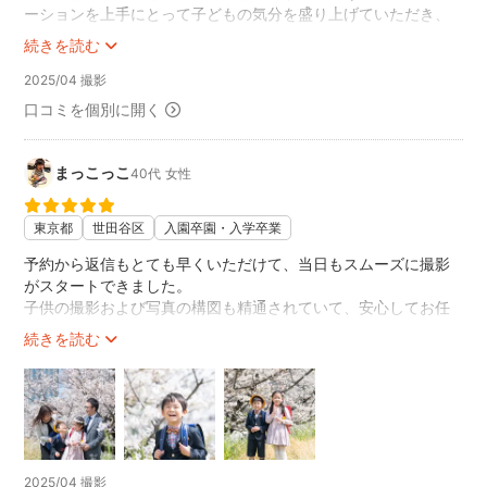
ーションを上手にとって子どもの気分を盛り上げていただき、
楽しく撮影することができました。
続きを読む
また、アイテムで自然な笑顔を引き出してくださり、素敵な写
真になりました。
2025/04 撮影
納品も大変早く、カットもたくさんいただけて、大変感謝して
口コミを個別に開く
おります！
また機会がある際はよろしくお願いいたします。
まっこっこ
40代
女性
東京都
世田谷区
入園卒園・入学卒業
予約から返信もとても早くいただけて、当日もスムーズに撮影
がスタートできました。
子供の撮影および写真の構図も精通されていて、安心してお任
せすることができました！
続きを読む
桜満開のときに入学の写真を素敵に撮れて大満足です！どうも
ありがとうございました😊🌸
2025/04 撮影