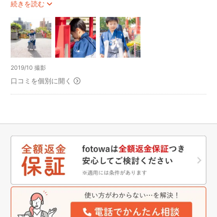
いのうえさんは、子どもの扱いに慣れていらしゃるようで、雰
続きを読む
囲気も柔らかいので、グイグイ感が苦手な息子も、すんなりと
撮影に入ることができました。
撮影では、番傘、紙風船の小物を浸かって、子どもの自然な表
情を引き出していただきました。
納品も迅速（3日後に納品）で、200枚近くありました。
また、次のイベントの際にもお願いしたいと思います。
2019/10 撮影
口コミを個別に開く