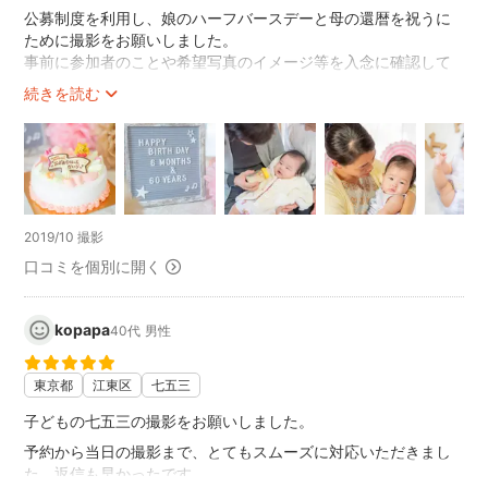
公募制度を利用し、娘のハーフバースデーと母の還暦を祝うに
ために撮影をお願いしました。
事前に参加者のことや希望写真のイメージ等を入念に確認して
いただき、本当に丁寧なやりとりで、安心して当日を迎えられ
続きを読む
ました。
撮影会当日はたくさんの小物を持ってきてくださり、娘・母・
義理の母の3人をメインに多くの写真を撮っていただきました。
自然体で可愛らしく、仲の良さが伝わってくる大満足な写真と
なりました。
また、本当にたくさんの写真を納品していただきありがとうご
ざいました。
2019/10 撮影
孫との素晴らしい思い出ができて、母達もとても喜んでおりま
口コミを個別に開く
す。部屋に飾り、年賀状写真としても使わせていただきます。
本当にありがとうございました。
kopapa
40代
男性
東京都
江東区
七五三
子どもの七五三の撮影をお願いしました。
予約から当日の撮影まで、とてもスムーズに対応いただきまし
た。返信も早かったです。