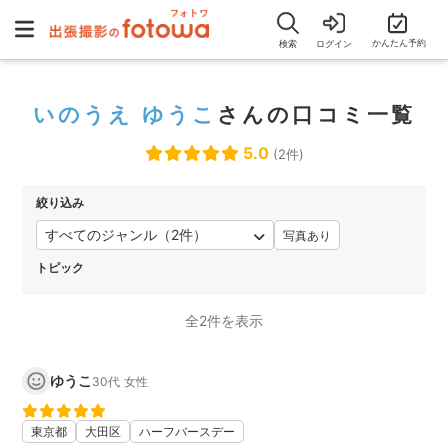
かんたん予約
検索
ログイン
いのうえ ゆうこ
さんの口コミ一覧
5.0
(2件)
絞り込み
すべてのジャンル（2件）
写真あり
トピック
全2件を表示
ゆうこ
30代
女性
東京都
大田区
ハーフバースデー