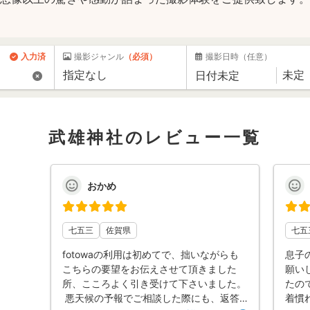
入力済
撮影ジャンル
（必須）
撮影日時
（任意）
武雄神社のレビュー一覧
おかめ
七五三
佐賀県
七五
fotowaの利用は初めてで、拙いながらも
息子
こちらの要望をお伝えさせて頂きました
願い
所、こころよく引き受けて下さいました。
たの
悪天候の予報でご相談した際にも、返答
着慣