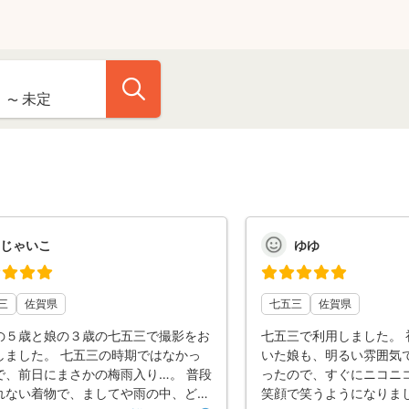
じゃいこ
ゆゆ
三
佐賀県
七五三
佐賀県
の５歳と娘の３歳の七五三で撮影をお
七五三で利用しました。 
しました。 七五三の時期ではなかっ
いた娘も、明るい雰囲気
で、前日にまさかの梅雨入り…。 普段
ったので、すぐにニコニ
れない着物で、ましてや雨の中、どー
笑顔で笑うようになりま