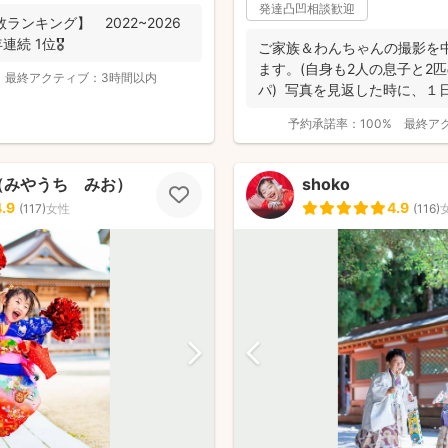
発達凸凹相談歓迎
数ランキング】 2022~2026
続 1位🎖️
ご家族＆わんちゃんの撮影を
ます。(自身も2人の息子と2
最終アクティブ：
3時間以内
パ) 写真を見返した時に、１
身で、...
予約承諾率：
100%
最終ア
（みやうち みお）
shoko
4.9
4.9
(
117
)
女性
(
116
)