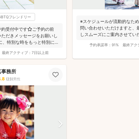
GBTQフレンドリー
※スケジュールが流動的なた
問い合わせいただけますと、
約受付中です⭐️ご予約の前
しスムーズにご案内させてい
いただきメッセージをお願いし
もが大好き...
に、特別な時をもっと特別に
予約承諾率：
91%
最終アク
最終アクティブ：
7日以上前
真事務所
4.8
(
23
)
男性