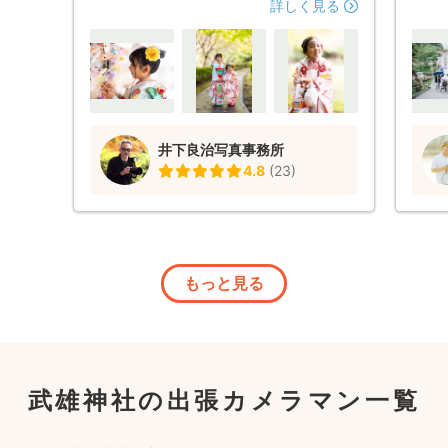
が早く、的確な御回答を下さり、背中を押
なる
詳しく見る
して頂いたように思います。 当日、井下
んも
さんの読み通り、撮影中は雨に見舞われる
て頂
事もなく、子どもたち(特に上の娘はおじ
も、
ちゃん好き？)も渋いながらも優しい雰囲
ひ、
気を良く感じたのか、すぐに打ち解けてい
でした
ました。 御祈祷から境内、奥の大楠ま
井下良治写真事務所
で、沢山の場所で沢山のカットを撮影して
4.8
(
23
)
いただく事ができ、とても自分たちだけで
は、子どもたちもこんなに集中して撮影し
てくれなかったでしょう… 出来上がった
写真も、とても鮮やかな色合いだったり、
色々な表情が出ていて、プロのカメラマン
さんに撮って頂けて、とても満足していま
もっと見る
す。大変お世話になりまして、ありがとう
ございました。
武雄神社の出張カメラマン一覧