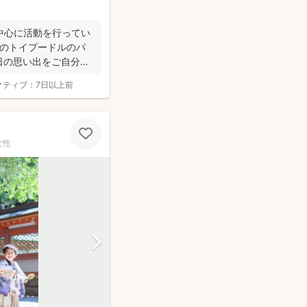
中心に活動を行ってい
匹のトイプードルのパ
日の思い出をご自分自
クティブ：
7日以上前
女性