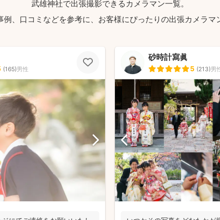
武雄神社で出張撮影できるカメラマン一覧。
事例、口コミなどを参考に、お客様にぴったりの出張カメラマ
砂時計寫眞
5
5
(
165
)
男性
(
213
)
男