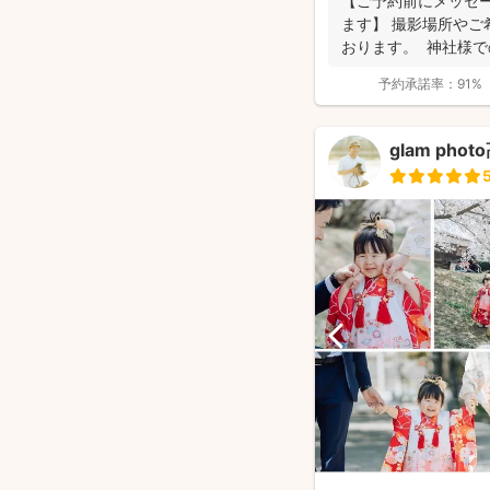
【ご予約前にメッセ
ます】 撮影場所やご
おります。 神社様
要にな...
予約承諾率：
91%
glam pho