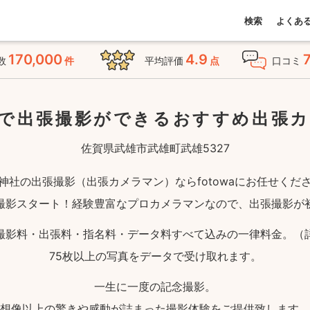
検索
よくあ
170,000
4.9
数
件
平均評価
点
口コミ
で出張撮影ができる
おすすめ出張
佐賀県武雄市武雄町武雄5327
神社の出張撮影（出張カメラマン）ならfotowaにお任せくだ
撮影スタート！経験豊富なプロカメラマンなので、出張撮影が
撮影料・出張料・指名料・データ料すべて込みの一律料金。（
75枚以上の写真をデータで受け取れます。
一生に一度の記念撮影。
想像以上の驚きや感動が詰まった撮影体験をご提供致します。