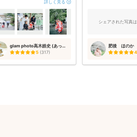
ことやらと思いながら…。 あっきーさ
敵な写真になりました。 
詳しく見る
、雨の中、いつも笑顔で子供達に接し
提案してくださったのも
きました。 撮影していただいた写真
張撮影は初めてでしたが
すごく可愛すぎてまたの機会にはぜ
です！
シェアされた写真は
お願いしたいです。 大満足の七五三
(o^^o)
glam photo高木皓史 (あっきー)
肥後 ほのか
5
(
317
)
4