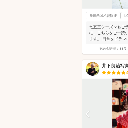
発達凸凹相談歓迎
L
七五三シーズンもご予
に、こちらをご一読
ます。 日常をドラマ
☆福岡を拠点に...
予約承諾率：
88%
井下良治写