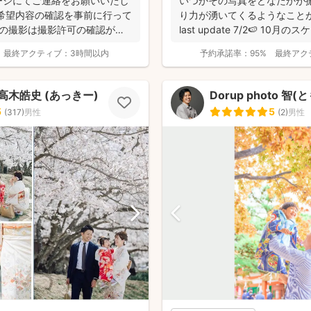
ージにてご連絡をお願いいたし
いつかその写真をどなたかが
希望内容の確認を事前に行って
り力が湧いてくるようなこと
での撮影は撮影許可の確認が必
last update 7/2🍉 10月の
最終アクティブ：
3時間以内
予約承諾率：
95%
最終アク
to高木皓史 (あっきー)
Dorup photo 智(と
5
5
(
317
)
男性
(
2
)
男性