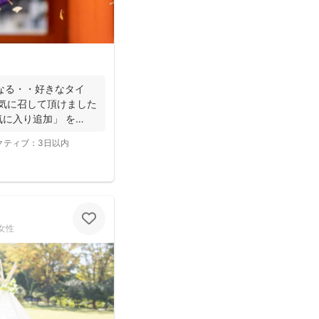
なる・・好きなタイ
気に召して頂けました
に入り追加」 を
クティブ：
3日以内
女性