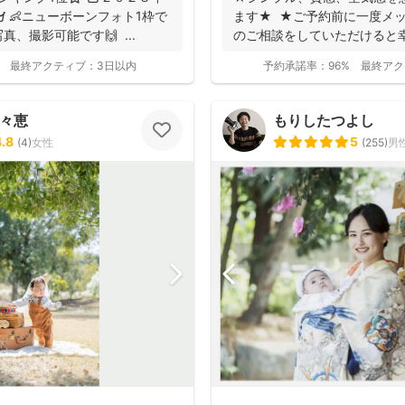
 👶ニューボーンフォト1枠で
ます★ ★ご予約前に一度メ
、撮影可能です🙌 ...
のご相談をしていただけると
つい...
最終アクティブ：
3日以内
予約承諾率：
96%
最終アク
百々恵
もりしたつよし
4.8
5
(
4
)
女性
(
255
)
男