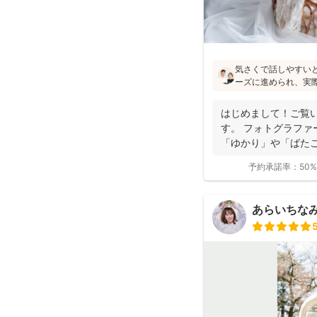
気さくで話しやすい
ーズに進められ、実
像通り！というお声も
フォトの研修をしっ
はじめまして！ご覧
験もあり、赤ちゃん
す。 フォトグラファ
けます♪
「ゆかり」や「ばたこ
く...
予約承諾率：
50%
あらいちな