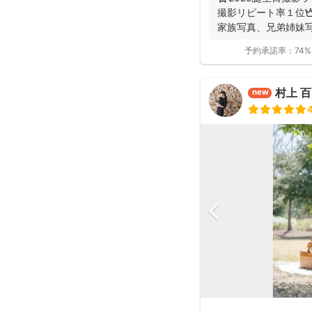
撮影リピート率１位👑
家族写真、兄弟姉妹写真
予約承諾率：
74%
村上 
new