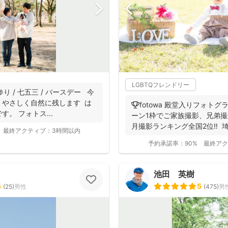
LGBTQフレンドリー
り / 七五三 / バースデー 今
、やさしく自然に残します は
🏆fotowa 殿堂入りフォトグ
。 フォトス...
ーン1枠でご家族撮影、兄弟撮影
月撮影ランキング全国2位‼️ 埼
最終アクティブ：
3時間以内
予約承諾率：
90%
最終アク
池田 英樹
5
5
(
25
)
男性
(
475
)
男