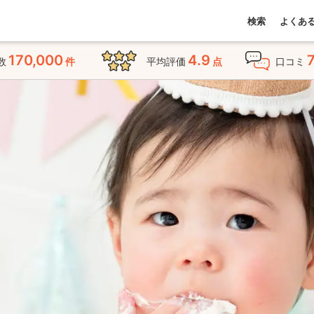
検索
よくあ
170,000
4.9
数
件
平均評価
点
口コミ