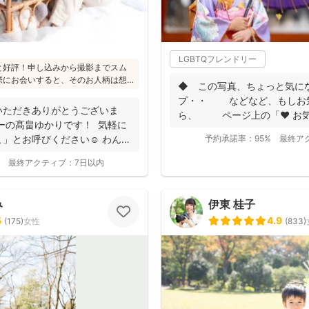
LGBTQフレンドリー
と好評！申し込みから撮影までスム
際にお会いすると、そのお人柄は想
◆ この写真、ちょっと気に
たくさんとのこと(^^)ニューボーン
プ・・ などなど、もしお
かり受講され、ウェディング業界経
いただきありがとうございま
ら、 ページ上の「❤ お気
から大人まで安心してお写りいただ
ーの髙畠ゆかりです！ 気軽に
...
」とお呼びください☺︎ わんぱ
予約承諾率：
95%
最終ア
最終アクティブ：
7日以内
み
伊東 桂子
5
4.9
(
175
)
女性
(
833
)