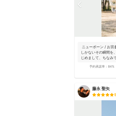
ニューボーン / お宮参
しかないその瞬間を
じめまして、ちなみです
予約承諾率：
84%
藤永 聖矢