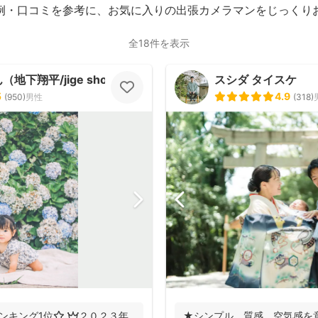
例・口コミを参考に、お気に入りの出張カメラマンをじっくり
全18件を表示
地下翔平/jige shohe）
スシダ タイスケ
5
4.9
(
950
)
男性
(
318
)
ンキング1位⭐️ 👑２０２３年
★シンプル、質感、空気感を