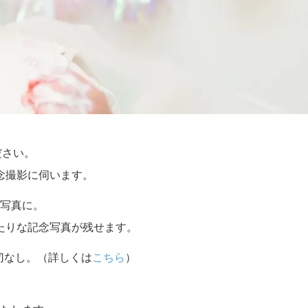
ださい。
念撮影に伺います。
写真に。
たりな記念写真が残せます。
切なし。（詳しくは
こちら
）