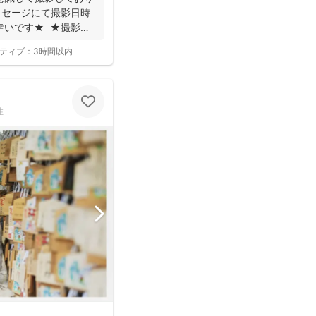
ッセージにて撮影日時
幸いです★ ★撮影に
ティブ：
3時間以内
性