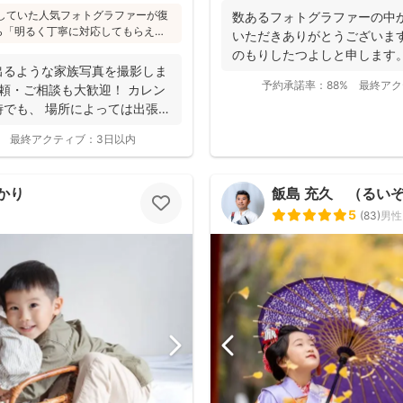
活動していた人気フォトグラファーが復
数あるフォトグラファーの中
ら「明るく丁寧に対応してもらえ
いただきありがとうございま
「赤ちゃんへの対応が優しく安心」
のもりしたつよしと申します
ューボーンフォトは様々な研修を受講
出るような家族写真を撮影しま
に撮影...
写真をお届けされています(^^)
予約承諾率：
88%
最終アク
頼・ご相談も大歓迎！ カレン
でも、 場所によっては出張で
最終アクティブ：
3日以内
かり
飯島 充久 （るい
5
(
83
)
男性